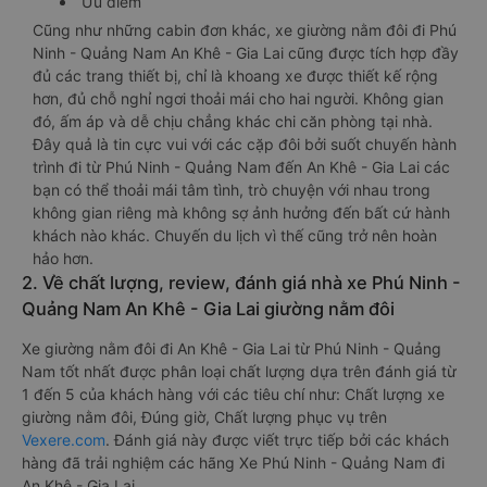
Ưu điểm
Cũng như những cabin đơn khác, xe giường nằm đôi đi Phú
Ninh - Quảng Nam An Khê - Gia Lai cũng được tích hợp đầy
đủ các trang thiết bị, chỉ là khoang xe được thiết kế rộng
hơn, đủ chỗ nghỉ ngơi thoải mái cho hai người. Không gian
đó, ấm áp và dễ chịu chẳng khác chi căn phòng tại nhà.
Đây quả là tin cực vui với các cặp đôi bởi suốt chuyến hành
trình đi từ Phú Ninh - Quảng Nam đến An Khê - Gia Lai các
bạn có thể thoải mái tâm tình, trò chuyện với nhau trong
không gian riêng mà không sợ ảnh hưởng đến bất cứ hành
khách nào khác. Chuyến du lịch vì thế cũng trở nên hoàn
hảo hơn.
2. Về chất lượng, review, đánh giá nhà xe Phú Ninh -
Quảng Nam An Khê - Gia Lai giường nằm đôi
Xe giường nằm đôi đi An Khê - Gia Lai từ Phú Ninh - Quảng
Nam tốt nhất được phân loại chất lượng dựa trên đánh giá từ
1 đến 5 của khách hàng với các tiêu chí như: Chất lượng xe
giường nằm đôi, Đúng giờ, Chất lượng phục vụ trên
Vexere.com
. Đánh giá này được viết trực tiếp bởi các khách
hàng đã trải nghiệm các hãng Xe Phú Ninh - Quảng Nam đi
An Khê - Gia Lai.