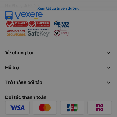
Hải Phòng đi Hà Nội
Xem tất cả tuyến đường
keyboard_arrow_down
Về chúng tôi
keyboard_arrow_down
Hỗ trợ
keyboard_arrow_down
Trở thành đối tác
Đối tác thanh toán