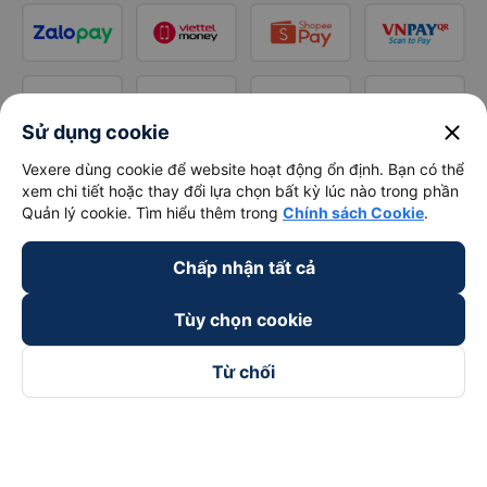
close
Sử dụng cookie
Vexere dùng cookie để website hoạt động ổn định. Bạn có thể
xem chi tiết hoặc thay đổi lựa chọn bất kỳ lúc nào trong phần
Quản lý cookie. Tìm hiểu thêm trong
Chính sách Cookie
.
Chấp nhận tất cả
Tùy chọn cookie
Từ chối
Theo dõi chúng tôi trên
Facebook
Tiktok
Youtube