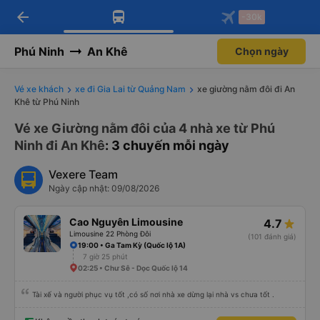
arrow_back
Tải app Vexere ngay!
Tải app Vexere
-30k
Mở app
Mở app
Nhận ưu đãi thành viên độc
-30k/ghế khi đặt vé máy bay qua
quyền
app
Phú Ninh
An Khê
Chọn ngày
Vé xe khách
xe đi Gia Lai từ Quảng Nam
xe giường nằm đôi đi An
Khê từ Phú Ninh
Vé xe Giường nằm đôi của 4 nhà xe từ Phú
Ninh đi An Khê
: 3 chuyến mỗi ngày
Vexere Team
Ngày cập nhật: 09/08/2026
Cao Nguyên Limousine
4.7
Limousine 22 Phòng Đôi
(101 đánh giá)
19:00 • Ga Tam Kỳ (Quốc lộ 1A)
7 giờ 25 phút
02:25 • Chư Sê - Dọc Quốc lộ 14
Tài xế và người phục vụ tốt ,có số nơi nhà xe dừng lại nhà vs chưa tốt .