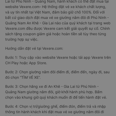
Lai từ Phú Ninh - Quảng Nam, hành khách có thể đặt mua tại
website Vexere.com- Hệ thống đặt vé xe khách chất lượng,
và uy tín nhất tại Việt Nam, đảm bảo giữ chỗ 100%. Đối với
bất cứ giao dịch đặt mua vé xe giường nằm đôi đi Phú Ninh -
Quảng Nam An Khê - Gia Lai nào của quý khách tại trang web
Vexere.com đều được Vexere cam kết giải quyết sự cố. Chính
sách tặng coupon giảm giá hoặc hoàn tiền sẽ tùy theo từng
trường hợp sự việc.
Hướng dẫn đặt vé tại Vexere.com:
Bước 1: Truy cập vào website Vexere hoặc tải app Vexere trên
CH Play hoặc App Store.
Bước 2: Chọn giường nằm đôi điểm đi, điểm đến, ngày đi, sau
đó chọn “TÌM VÉ XE”.
Bước 3: Chọn hãng xe đi An Khê - Gia Lai từ Phú Ninh -
Quảng Nam giường nằm đôi, giờ khởi hành phù hợp. Bấm
chọn vào khung giờ quý khách muốn đi để tiến hành đặt vé.
Bước 4: Chọn vị trí/giường ghế, điểm đón, điểm trả và nhập
thông tin hành khách khi đặt mua vé xe giường nằm đôi đi