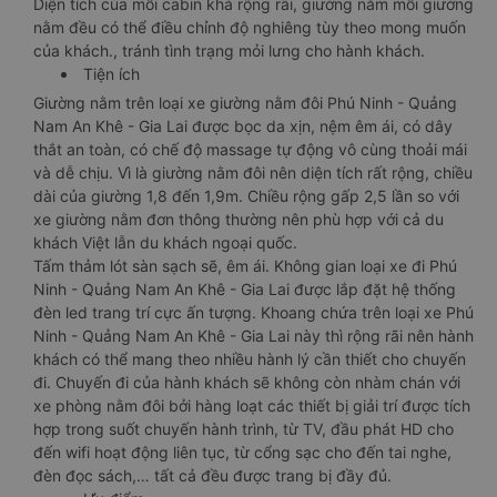
Diện tích của mỗi cabin khá rộng rãi, giường nằm mỗi giường
nằm đều có thể điều chỉnh độ nghiêng tùy theo mong muốn
của khách., tránh tình trạng mỏi lưng cho hành khách.
Tiện ích
Giường nằm trên loại xe giường nằm đôi Phú Ninh - Quảng
Nam An Khê - Gia Lai được bọc da xịn, nệm êm ái, có dây
thắt an toàn, có chế độ massage tự động vô cùng thoải mái
và dễ chịu. Vì là giường nằm đôi nên diện tích rất rộng, chiều
dài của giường 1,8 đến 1,9m. Chiều rộng gấp 2,5 lần so với
xe giường nằm đơn thông thường nên phù hợp với cả du
khách Việt lẫn du khách ngoại quốc.
Tấm thảm lót sàn sạch sẽ, êm ái. Không gian loại xe đi Phú
Ninh - Quảng Nam An Khê - Gia Lai được lắp đặt hệ thống
đèn led trang trí cực ấn tượng. Khoang chứa trên loại xe Phú
Ninh - Quảng Nam An Khê - Gia Lai này thì rộng rãi nên hành
khách có thể mang theo nhiều hành lý cần thiết cho chuyến
đi. Chuyến đi của hành khách sẽ không còn nhàm chán với
xe phòng nằm đôi bởi hàng loạt các thiết bị giải trí được tích
hợp trong suốt chuyến hành trình, từ TV, đầu phát HD cho
đến wifi hoạt động liên tục, từ cổng sạc cho đến tai nghe,
đèn đọc sách,… tất cả đều được trang bị đầy đủ.