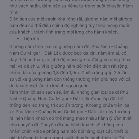
như vách ngăn, đảm bảo sự riêng tư trong suốt chuyến hành
trình.
Diện tích của mỗi cabin khá rộng rãi, giường nằm mỗi giường
nằm đều có thể điều chỉnh độ nghiêng tùy theo mong muốn
của khách., tránh tình trạng mỏi lưng cho hành khách.
Tiện ích
Giường nằm trên loại xe giường nằm đôi Phú Ninh - Quảng
Nam Cư M`gar - Đắk Lắk được bọc da xịn, nệm êm ái, có
dây thắt an toàn, có chế độ massage tự động vô cùng thoải
mái và dễ chịu. Vì là giường nằm đôi nên diện tích rất rộng,
chiều dài của giường 1,8 đến 1,9m. Chiều rộng gấp 2,5 lần
so với xe giường nằm đơn thông thường nên phù hợp với cả
du khách Việt lẫn du khách ngoại quốc.
Tấm thảm lót sàn sạch sẽ, êm ái. Không gian loại xe đi Phú
Ninh - Quảng Nam Cư M`gar - Đắk Lắk được lắp đặt hệ
thống đèn led trang trí cực ấn tượng. Khoang chứa trên loại
xe Phú Ninh - Quảng Nam Cư M`gar - Đắk Lắk này thì rộng
rãi nên hành khách có thể mang theo nhiều hành lý cần thiết
cho chuyến đi. Chuyến đi của hành khách sẽ không còn
nhàm chán với xe phòng nằm đôi bởi hàng loạt các thiết bị
giải trí được tích hợp trong suốt chuyến hành trình, từ TV,