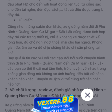
đầu phát HD cho đến wifi hoạt động liên tục, từ cổng sạc
cho đến tai nghe, đèn đọc sách,… tất cả đều được trang bị
đầy đủ.
Ưu điểm
Cũng như những cabin đơn khác, xe giường nằm đôi đi Phú
Ninh - Quảng Nam Cư M`gar - Đắk Lắk cũng được tích hợp
đầy đủ các trang thiết bị, chỉ là khoang xe được thiết kế
rộng hơn, đủ chỗ nghỉ ngơi thoải mái cho hai người. Không
gian đó, ấm áp và dễ chịu chẳng khác chi căn phòng tại
nhà.
Đây quả là tin cực vui với các cặp đôi bởi suốt chuyến hành
trình đi từ Phú Ninh - Quảng Nam đến Cư M`gar - Đắk Lắk
các bạn có thể thoải mái tâm tình, trò chuyện với nhau trong
không gian riêng mà không sợ ảnh hưởng đến bất cứ hành
khách nào khác. Chuyến du lịch vì thế cũng trở nên hoàn
hảo hơn.
2. Về chất lượng, review, đánh giá nhà xe Phú Ninh -
Quảng Nam Cư M`gar - Đắk Lắk giường nằm đôi
Xe giường nằm đôi đi Cư M`gar - Đắk Lắk từ Phú Ninh -
Quảng Nam tốt nhất được phân loại chất lượng dựa trên đánh