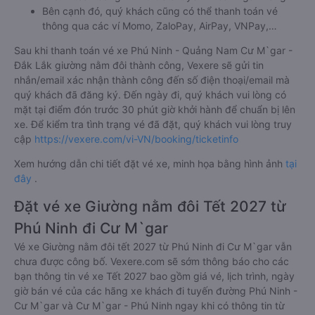
Bên cạnh đó, quý khách cũng có thể thanh toán vé
thông qua các ví Momo, ZaloPay, AirPay, VNPay,…
Sau khi thanh toán vé xe Phú Ninh - Quảng Nam Cư M`gar -
Đắk Lắk giường nằm đôi thành công, Vexere sẽ gửi tin
nhắn/email xác nhận thành công đến số điện thoại/email mà
quý khách đã đăng ký. Đến ngày đi, quý khách vui lòng có
mặt tại điểm đón trước 30 phút giờ khởi hành để chuẩn bị lên
xe. Để kiểm tra tình trạng vé đã đặt, quý khách vui lòng truy
cập
https://vexere.com/vi-VN/booking/ticketinfo
Xem hướng dẫn chi tiết đặt vé xe, minh họa bằng hình ảnh
tại
đây
.
Đặt vé xe Giường nằm đôi Tết 2027 từ
Phú Ninh đi Cư M`gar
Vé xe Giường nằm đôi tết 2027 từ Phú Ninh đi Cư M`gar vẫn
chưa được công bố. Vexere.com sẽ sớm thông báo cho các
bạn thông tin vé xe Tết 2027 bao gồm giá vé, lịch trình, ngày
giờ bán vé của các hãng xe khách đi tuyến đường Phú Ninh -
Cư M`gar và Cư M`gar - Phú Ninh ngay khi có thông tin từ