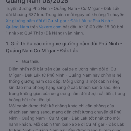
Quảng Nam 08/2026
Tuyến đường Phú Ninh - Quảng Nam - Cư M`gar - Đắk Lắk
dài khoảng 637 km. Trung bình mỗi ngày có khoảng 1 chuyến
Xe giường nằm đôi đi Cư M`gar - Đắk Lắk từ Phú Ninh -
Quảng Nam
trên
Vexere.com
bắt đầu từ 18:00 đến 18:00 bởi
1 nhà xe: Quý Thảo (Đà Nẵng) vận hành.
1. Giới thiệu các dòng xe giường nằm đôi Phú Ninh -
Quảng Nam Cư M`gar - Đắk Lắk
Giới thiệu
Điểm nhấn nổi bật trên của loại xe giường nằm đôi đi Cư
M`gar - Đắk Lắk từ Phú Ninh - Quảng Nam này chính là hệ
thống giường nằm cao cấp. Mỗi giường là một cabin riêng
kín đáo như phòng hạng sang ở các khách sạn 5 sao. Bên
trong không gian của xe giường nằm đôi được cải tiến, trang
hoàng hết sức tiện lợi.
Mỗi cabin được thiết kế chẳng khác chi căn phòng của
khách sạn hạng sang, mang đến chất lượng chuyến đi Phú
Ninh - Quảng Nam - Cư M`gar - Đắk Lắk tốt nhất cho mỗi
hành khách. Mỗi cabin trên loại xe xe đi Cư M`gar - Đắk Lắk
từ Phú Ninh - Quảng Nam này đều được trang bị rèm cũng