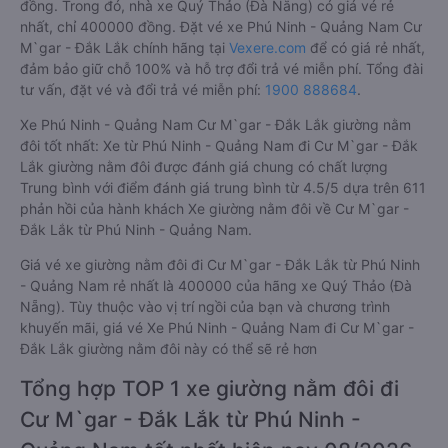
đồng. Trong đó, nhà xe Quý Thảo (Đà Nẵng) có giá vé rẻ
nhất, chỉ 400000 đồng. Đặt vé xe Phú Ninh - Quảng Nam Cư
M`gar - Đắk Lắk chính hãng tại
Vexere.com
để có giá rẻ nhất,
đảm bảo giữ chỗ 100% và hỗ trợ đổi trả vé miễn phí. Tổng đài
tư vấn, đặt vé và đổi trả vé miễn phí:
1900 888684
.
Xe Phú Ninh - Quảng Nam Cư M`gar - Đắk Lắk giường nằm
đôi tốt nhất: Xe từ Phú Ninh - Quảng Nam đi Cư M`gar - Đắk
Lắk giường nằm đôi được đánh giá chung có chất lượng
Trung bình với điểm đánh giá trung bình từ 4.5/5 dựa trên 611
phản hồi của hành khách Xe giường nằm đôi về Cư M`gar -
Đắk Lắk từ Phú Ninh - Quảng Nam.
Giá vé xe giường nằm đôi đi Cư M`gar - Đắk Lắk từ Phú Ninh
- Quảng Nam rẻ nhất là 400000 của hãng xe Quý Thảo (Đà
Nẵng). Tùy thuộc vào vị trí ngồi của bạn và chương trình
khuyến mãi, giá vé Xe Phú Ninh - Quảng Nam đi Cư M`gar -
Đắk Lắk giường nằm đôi này có thể sẽ rẻ hơn
Tổng hợp TOP 1 xe giường nằm đôi đi
Cư M`gar - Đắk Lắk từ Phú Ninh -