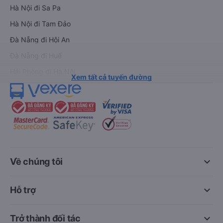
Hà Nội đi Sa Pa
Hà Nội đi Tam Đảo
Đà Nẵng đi Hội An
Đà Nẵng đi Huế
Hải Phòng đi Hà Nội
Xem tất cả tuyến đường
keyboard_arrow_down
Về chúng tôi
keyboard_arrow_down
Hỗ trợ
keyboard_arrow_down
Trở thành đối tác