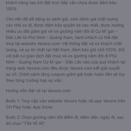
khách hàng sau khi đặt trực tiếp vẫn chưa được đảm bảo
100%.
Cho nên để dễ dàng so sánh giá, xem đánh giá chất lượng
các nhà xe đi, được đảm bảo quyền lợi cao nhất, được hưởng
nhiều ưu đãi giảm giá vé xe giường nằm đôi đi Cư M`gar -
Đắk Lắk từ Phú Ninh - Quảng Nam, hành khách có thể đặt
mua tại website Vexere.com- Hệ thống đặt vé xe khách chất
lượng, và uy tín nhất tại Việt Nam, đảm bảo giữ chỗ 100%. Đối
với bất cứ giao dịch đặt mua vé xe giường nằm đôi đi Phú
Ninh - Quảng Nam Cư M`gar - Đắk Lắk nào của quý khách tại
trang web Vexere.com đều được Vexere cam kết giải quyết
sự cố. Chính sách tặng coupon giảm giá hoặc hoàn tiền sẽ tùy
theo từng trường hợp sự việc.
Hướng dẫn đặt vé tại Vexere.com:
Bước 1: Truy cập vào website Vexere hoặc tải app Vexere trên
CH Play hoặc App Store.
Bước 2: Chọn giường nằm đôi điểm đi, điểm đến, ngày đi, sau
đó chọn “TÌM VÉ XE”.