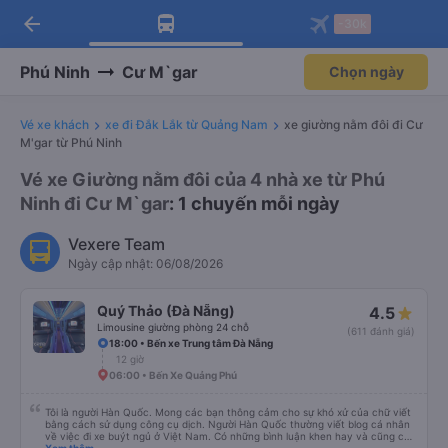
arrow_back
Tải app Vexere ngay!
Tải app Vexere
-30k
Mở app
Mở app
Nhận ưu đãi thành viên độc
-30k/ghế khi đặt vé máy bay qua
quyền
app
Phú Ninh
Cư M`gar
Chọn ngày
Vé xe khách
xe đi Đắk Lắk từ Quảng Nam
xe giường nằm đôi đi Cư
M'gar từ Phú Ninh
Vé xe Giường nằm đôi của 4 nhà xe từ Phú
Ninh đi Cư M`gar
: 1 chuyến mỗi ngày
Vexere Team
Ngày cập nhật: 06/08/2026
Quý Thảo (Đà Nẵng)
4.5
Limousine giường phòng 24 chỗ
(611 đánh giá)
18:00 • Bến xe Trung tâm Đà Nẵng
12 giờ
06:00 • Bến Xe Quảng Phú
Tôi là người Hàn Quốc. Mong các bạn thông cảm cho sự khó xử của chữ viết
bằng cách sử dụng công cụ dịch. Người Hàn Quốc thường viết blog cá nhân
về việc đi xe buýt ngủ ở Việt Nam. Có những bình luận khen hay và cũng có