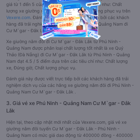
giá từ 1 đến 5 của khách hàng với các tiêu chí như: Chất
lượng xe giường nằm đôi, Đúng giờ, Chất lượng phục vụ trên
Vexere.com
. Đánh giá này được viết trực tiếp bởi các khách
hàng đã trải nghiệm các hãng Xe Phú Ninh - Quảng Nam đi
Cư M`gar - Đắk Lắk.
Xe giường nằm đôi đi Cư M`gar - Đắk Lắk từ Phú Ninh -
Quảng Nam được phân loại chất lượng tốt nhất là xe Quý
Thảo (Đà Nẵng) đi Cư M`gar - Đắk Lắk từ Phú Ninh - Quảng
Nam đạt 4.5 / 5 điểm dựa trên các tiêu chí như: Chất lượng
xe, Đúng giờ, Chất lượng phục vụ.
Đánh giá này được viết trực tiếp bởi các khách hàng đã trải
nghiệm dịch vụ của các hãng xe giường nằm đôi đi Phú Ninh -
Quảng Nam Cư M`gar - Đắk Lắk .
3. Giá vé xe Phú Ninh - Quảng Nam Cư M`gar - Đắk
Lắk
Hiện tại, theo cập nhật mới nhất của Vexere.com, giá vé xe
giường nằm đôi tuyến Cư M`gar - Đắk Lắk - Phú Ninh -
Quảng Nam có mức giá dao động từ 400000 đồng - 400000