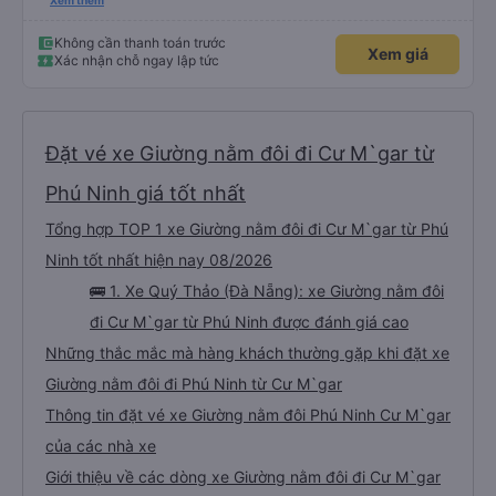
những bình luận khen vất vả nên tôi đã rất lo lắng. Đó là một sự lo lắng vô
Xem thêm
ích. Rất thoải mái và thoải mái. Bên trong xe buýt sạch sẽ, tài xế rất thân
thiện. Gối và chăn nệm cũng sạch và thơm nữa. Mình đề cử bài này. 제 리뷰
를 보시게 되는 한국분들께 정보를 드리자면 저는 다낭에서 꾸이년가는 버스를 탔습
Không cần thanh toán trước
Xem giá
니다. 같은 회사라도 버스마다 퀄리티가 다른지는 모르겠는데, 제가 탄 버스는 쾌적
Xác nhận chỗ ngay lập tức
하고 좋았어요. 자리 넓찍하고 베개 이불 깨끗합니다. 뭐 경적소리야 베트남에서는
익숙해져야 하는 문화일거같구요. 기사님 친절하시구요, 버스 안에서 담배 안피시구
요. 다른 승객들도 버스안에서 담배피는 사람 없어요 휴게소에 들렀다 갈때도 저 있
는지 없는지 체크해보고 출발하시네요. 다만 키173 기준 다리를 쭉 펴지는 못해요.
뭐 전 새우자세가 편해서 불만은 없었습니다 : )
Đặt vé xe Giường nằm đôi đi Cư M`gar từ
Phú Ninh giá tốt nhất
Tổng hợp TOP 1 xe Giường nằm đôi đi Cư M`gar từ Phú
Ninh tốt nhất hiện nay 08/2026
🚌 1. Xe Quý Thảo (Đà Nẵng): xe Giường nằm đôi
đi Cư M`gar từ Phú Ninh được đánh giá cao
Những thắc mắc mà hàng khách thường gặp khi đặt xe
Giường nằm đôi đi Phú Ninh từ Cư M`gar
Thông tin đặt vé xe Giường nằm đôi Phú Ninh Cư M`gar
của các nhà xe
Giới thiệu về các dòng xe Giường nằm đôi đi Cư M`gar