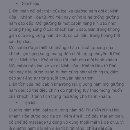
Giới thiệu
Điểm nhấn nổi bật trên của loại xe giường nằm đôi đi Ninh
Hòa - Khánh Hòa từ Phú Yên này chính là hệ thống giường
nằm cao cấp. Mỗi giường là một cabin riêng kín đáo như
phòng hạng sang ở các khách sạn 5 sao. Bên trong không
gian của xe giường nằm đôi được cải tiến, trang hoàng hết
sức tiện lợi.
Mỗi cabin được thiết kế chẳng khác chi căn phòng của
khách sạn hạng sang, mang đến chất lượng chuyến đi Phú
Yên - Ninh Hòa - Khánh Hòa tốt nhất cho mỗi hành khách.
Mỗi cabin trên loại xe xe đi Ninh Hòa - Khánh Hòa từ Phú
Yên này đều được trang bị rèm cũng như vách ngăn, đảm
bảo sự riêng tư trong suốt chuyến hành trình.
Diện tích của mỗi cabin khá rộng rãi, giường nằm mỗi giường
nằm đều có thể điều chỉnh độ nghiêng tùy theo mong muốn
của khách., tránh tình trạng mỏi lưng cho hành khách.
Tiện ích
Giường nằm trên loại xe giường nằm đôi Phú Yên Ninh Hòa -
Khánh Hòa được bọc da xịn, nệm êm ái, có dây thắt an toàn,
có chế độ massage tự động vô cùng thoải mái và dễ chịu. Vì
là giường nằm đôi nên diện tích rất rộng, chiều dài của