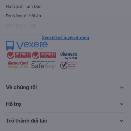
Hà Nội đi Tam Đảo
Đà Nẵng đi Hội An
Đà Nẵng đi Huế
Hải Phòng đi Hà Nội
Xem tất cả tuyến đường
keyboard_arrow_down
Về chúng tôi
keyboard_arrow_down
Hỗ trợ
keyboard_arrow_down
Trở thành đối tác