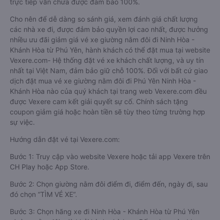
trực tiếp vẫn chưa được đảm bảo 100%.
Cho nên để dễ dàng so sánh giá, xem đánh giá chất lượng
các nhà xe đi, được đảm bảo quyền lợi cao nhất, được hưởng
nhiều ưu đãi giảm giá vé xe giường nằm đôi đi Ninh Hòa -
Khánh Hòa từ Phú Yên, hành khách có thể đặt mua tại website
Vexere.com- Hệ thống đặt vé xe khách chất lượng, và uy tín
nhất tại Việt Nam, đảm bảo giữ chỗ 100%. Đối với bất cứ giao
dịch đặt mua vé xe giường nằm đôi đi Phú Yên Ninh Hòa -
Khánh Hòa nào của quý khách tại trang web Vexere.com đều
được Vexere cam kết giải quyết sự cố. Chính sách tặng
coupon giảm giá hoặc hoàn tiền sẽ tùy theo từng trường hợp
sự việc.
Hướng dẫn đặt vé tại Vexere.com:
Bước 1: Truy cập vào website Vexere hoặc tải app Vexere trên
CH Play hoặc App Store.
Bước 2: Chọn giường nằm đôi điểm đi, điểm đến, ngày đi, sau
đó chọn “TÌM VÉ XE”.
Bước 3: Chọn hãng xe đi Ninh Hòa - Khánh Hòa từ Phú Yên