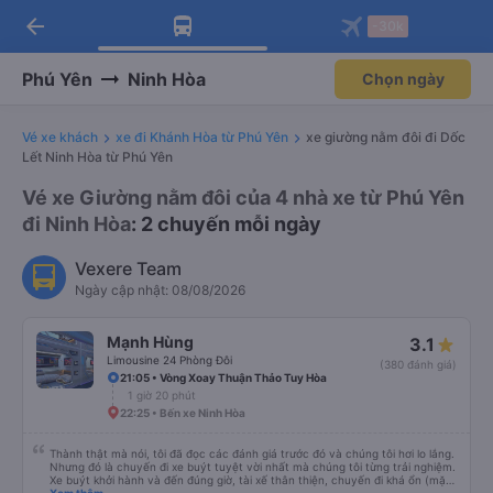
arrow_back
Tải app Vexere ngay!
Tải app Vexere
-30k
Mở app
Mở app
Nhận ưu đãi thành viên độc
-30k/ghế khi đặt vé máy bay qua
quyền
app
Phú Yên
Ninh Hòa
Chọn ngày
Vé xe khách
xe đi Khánh Hòa từ Phú Yên
xe giường nằm đôi đi Dốc
Lết Ninh Hòa từ Phú Yên
Vé xe Giường nằm đôi của 4 nhà xe từ Phú Yên
đi Ninh Hòa
: 2 chuyến mỗi ngày
Vexere Team
Ngày cập nhật: 08/08/2026
Mạnh Hùng
3.1
Limousine 24 Phòng Đôi
(380 đánh giá)
21:05 • Vòng Xoay Thuận Thảo Tuy Hòa
1 giờ 20 phút
22:25 • Bến xe Ninh Hòa
Thành thật mà nói, tôi đã đọc các đánh giá trước đó và chúng tôi hơi lo lắng.
Nhưng đó là chuyến đi xe buýt tuyệt vời nhất mà chúng tôi từng trải nghiệm.
Xe buýt khởi hành và đến đúng giờ, tài xế thân thiện, chuyến đi khá ổn (mặc