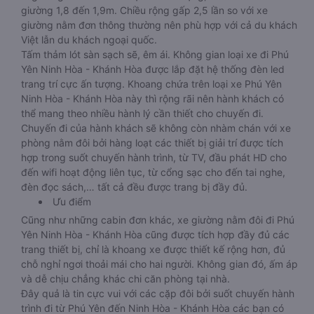
giường 1,8 đến 1,9m. Chiều rộng gấp 2,5 lần so với xe
giường nằm đơn thông thường nên phù hợp với cả du khách
Việt lẫn du khách ngoại quốc.
Tấm thảm lót sàn sạch sẽ, êm ái. Không gian loại xe đi Phú
Yên Ninh Hòa - Khánh Hòa được lắp đặt hệ thống đèn led
trang trí cực ấn tượng. Khoang chứa trên loại xe Phú Yên
Ninh Hòa - Khánh Hòa này thì rộng rãi nên hành khách có
thể mang theo nhiều hành lý cần thiết cho chuyến đi.
Chuyến đi của hành khách sẽ không còn nhàm chán với xe
phòng nằm đôi bởi hàng loạt các thiết bị giải trí được tích
hợp trong suốt chuyến hành trình, từ TV, đầu phát HD cho
đến wifi hoạt động liên tục, từ cổng sạc cho đến tai nghe,
đèn đọc sách,… tất cả đều được trang bị đầy đủ.
Ưu điểm
Cũng như những cabin đơn khác, xe giường nằm đôi đi Phú
Yên Ninh Hòa - Khánh Hòa cũng được tích hợp đầy đủ các
trang thiết bị, chỉ là khoang xe được thiết kế rộng hơn, đủ
chỗ nghỉ ngơi thoải mái cho hai người. Không gian đó, ấm áp
và dễ chịu chẳng khác chi căn phòng tại nhà.
Đây quả là tin cực vui với các cặp đôi bởi suốt chuyến hành
trình đi từ Phú Yên đến Ninh Hòa - Khánh Hòa các bạn có