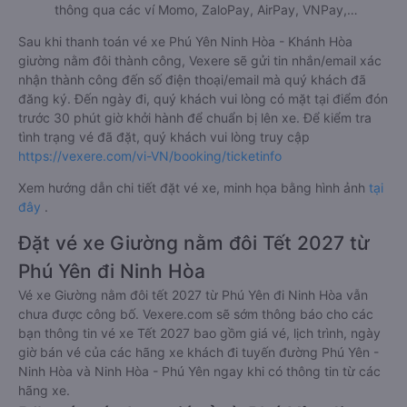
thông qua các ví Momo, ZaloPay, AirPay, VNPay,…
Sau khi thanh toán vé xe Phú Yên Ninh Hòa - Khánh Hòa
giường nằm đôi thành công, Vexere sẽ gửi tin nhắn/email xác
nhận thành công đến số điện thoại/email mà quý khách đã
đăng ký. Đến ngày đi, quý khách vui lòng có mặt tại điểm đón
trước 30 phút giờ khởi hành để chuẩn bị lên xe. Để kiểm tra
tình trạng vé đã đặt, quý khách vui lòng truy cập
https://vexere.com/vi-VN/booking/ticketinfo
Xem hướng dẫn chi tiết đặt vé xe, minh họa bằng hình ảnh
tại
đây
.
Đặt vé xe Giường nằm đôi Tết 2027 từ
Phú Yên đi Ninh Hòa
Vé xe Giường nằm đôi tết 2027 từ Phú Yên đi Ninh Hòa vẫn
chưa được công bố. Vexere.com sẽ sớm thông báo cho các
bạn thông tin vé xe Tết 2027 bao gồm giá vé, lịch trình, ngày
giờ bán vé của các hãng xe khách đi tuyến đường Phú Yên -
Ninh Hòa và Ninh Hòa - Phú Yên ngay khi có thông tin từ các
hãng xe.