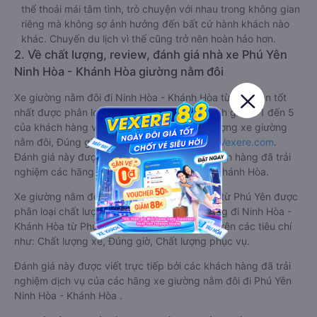
thể thoải mái tâm tình, trò chuyện với nhau trong không gian
riêng mà không sợ ảnh hưởng đến bất cứ hành khách nào
khác. Chuyến du lịch vì thế cũng trở nên hoàn hảo hơn.
2. Về chất lượng, review, đánh giá nhà xe Phú Yên
Ninh Hòa - Khánh Hòa giường nằm đôi
Xe giường nằm đôi đi Ninh Hòa - Khánh Hòa từ Phú Yên tốt
nhất được phân loại chất lượng dựa trên đánh giá từ 1 đến 5
của khách hàng với các tiêu chí như: Chất lượng xe giường
nằm đôi, Đúng giờ, Chất lượng phục vụ trên
Vexere.com
.
Đánh giá này được viết trực tiếp bởi các khách hàng đã trải
nghiệm các hãng Xe Phú Yên đi Ninh Hòa - Khánh Hòa.
Xe giường nằm đôi đi Ninh Hòa - Khánh Hòa từ Phú Yên được
phân loại chất lượng tốt nhất là xe Mạnh Hùng đi Ninh Hòa -
Khánh Hòa từ Phú Yên đạt 3.1 / 5 điểm dựa trên các tiêu chí
như: Chất lượng xe, Đúng giờ, Chất lượng phục vụ.
Đánh giá này được viết trực tiếp bởi các khách hàng đã trải
nghiệm dịch vụ của các hãng xe giường nằm đôi đi Phú Yên
Ninh Hòa - Khánh Hòa .