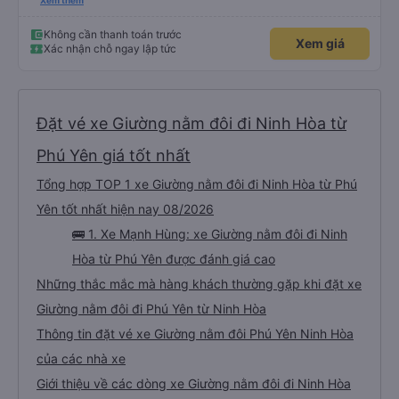
dù vẫn hơi xóc, nhưng đó là đặc trưng của Việt Nam ^^), và chỗ ngồi thoải
Xem thêm
mái. Chúng tôi thực sự rất hài lòng.
Không cần thanh toán trước
Xem giá
Xác nhận chỗ ngay lập tức
Đặt vé xe Giường nằm đôi đi Ninh Hòa từ
Phú Yên giá tốt nhất
Tổng hợp TOP 1 xe Giường nằm đôi đi Ninh Hòa từ Phú
Yên tốt nhất hiện nay 08/2026
🚌 1. Xe Mạnh Hùng: xe Giường nằm đôi đi Ninh
Hòa từ Phú Yên được đánh giá cao
Những thắc mắc mà hàng khách thường gặp khi đặt xe
Giường nằm đôi đi Phú Yên từ Ninh Hòa
Thông tin đặt vé xe Giường nằm đôi Phú Yên Ninh Hòa
của các nhà xe
Giới thiệu về các dòng xe Giường nằm đôi đi Ninh Hòa