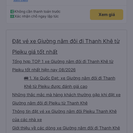
chuyển tới tận nhà. 10đ cho nhà xe, hy vọng nhà xe duy trì được chất lượng
Xem thêm
này. Cảm ơn
Không cần thanh toán trước
Xem giá
Xác nhận chỗ ngay lập tức
Đặt vé xe Giường nằm đôi đi Thanh Khê từ
Pleiku giá tốt nhất
Tổng hợp TOP 1 xe Giường nằm đôi đi Thanh Khê từ
Pleiku tốt nhất hiện nay 08/2026
🚌 1. Xe Quốc Đạt: xe Giường nằm đôi đi Thanh
Khê từ Pleiku được đánh giá cao
Những thắc mắc mà hàng khách thường gặp khi đặt xe
Giường nằm đôi đi Pleiku từ Thanh Khê
Thông tin đặt vé xe Giường nằm đôi Pleiku Thanh Khê
của các nhà xe
Giới thiệu về các dòng xe Giường nằm đôi đi Thanh Khê