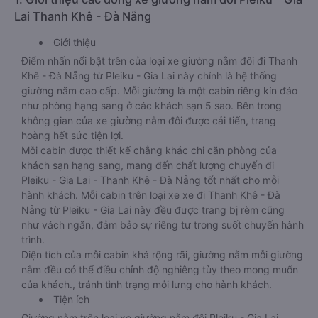
Lai Thanh Khê - Đà Nẵng
Giới thiệu
Điểm nhấn nổi bật trên của loại xe giường nằm đôi đi Thanh
Khê - Đà Nẵng từ Pleiku - Gia Lai này chính là hệ thống
giường nằm cao cấp. Mỗi giường là một cabin riêng kín đáo
như phòng hạng sang ở các khách sạn 5 sao. Bên trong
không gian của xe giường nằm đôi được cải tiến, trang
hoàng hết sức tiện lợi.
Mỗi cabin được thiết kế chẳng khác chi căn phòng của
khách sạn hạng sang, mang đến chất lượng chuyến đi
Pleiku - Gia Lai - Thanh Khê - Đà Nẵng tốt nhất cho mỗi
hành khách. Mỗi cabin trên loại xe xe đi Thanh Khê - Đà
Nẵng từ Pleiku - Gia Lai này đều được trang bị rèm cũng
như vách ngăn, đảm bảo sự riêng tư trong suốt chuyến hành
trình.
Diện tích của mỗi cabin khá rộng rãi, giường nằm mỗi giường
nằm đều có thể điều chỉnh độ nghiêng tùy theo mong muốn
của khách., tránh tình trạng mỏi lưng cho hành khách.
Tiện ích
Giường nằm trên loại xe giường nằm đôi Pleiku - Gia Lai