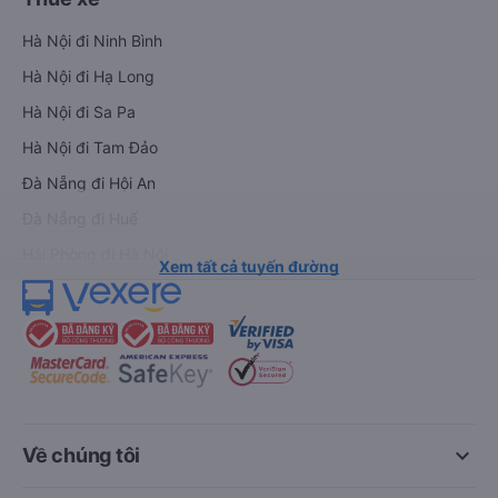
Hà Nội đi Ninh Bình
Hà Nội đi Hạ Long
Hà Nội đi Sa Pa
Hà Nội đi Tam Đảo
Đà Nẵng đi Hội An
Đà Nẵng đi Huế
Hải Phòng đi Hà Nội
Xem tất cả tuyến đường
keyboard_arrow_down
Về chúng tôi