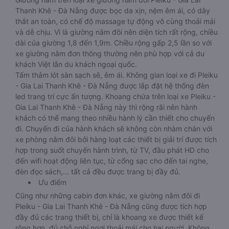
Thanh Khê - Đà Nẵng được bọc da xịn, nệm êm ái, có dây
thắt an toàn, có chế độ massage tự động vô cùng thoải mái
và dễ chịu. Vì là giường nằm đôi nên diện tích rất rộng, chiều
dài của giường 1,8 đến 1,9m. Chiều rộng gấp 2,5 lần so với
xe giường nằm đơn thông thường nên phù hợp với cả du
khách Việt lẫn du khách ngoại quốc.
Tấm thảm lót sàn sạch sẽ, êm ái. Không gian loại xe đi Pleiku
- Gia Lai Thanh Khê - Đà Nẵng được lắp đặt hệ thống đèn
led trang trí cực ấn tượng. Khoang chứa trên loại xe Pleiku -
Gia Lai Thanh Khê - Đà Nẵng này thì rộng rãi nên hành
khách có thể mang theo nhiều hành lý cần thiết cho chuyến
đi. Chuyến đi của hành khách sẽ không còn nhàm chán với
xe phòng nằm đôi bởi hàng loạt các thiết bị giải trí được tích
hợp trong suốt chuyến hành trình, từ TV, đầu phát HD cho
đến wifi hoạt động liên tục, từ cổng sạc cho đến tai nghe,
đèn đọc sách,… tất cả đều được trang bị đầy đủ.
Ưu điểm
Cũng như những cabin đơn khác, xe giường nằm đôi đi
Pleiku - Gia Lai Thanh Khê - Đà Nẵng cũng được tích hợp
đầy đủ các trang thiết bị, chỉ là khoang xe được thiết kế
rộng hơn, đủ chỗ nghỉ ngơi thoải mái cho hai người. Không