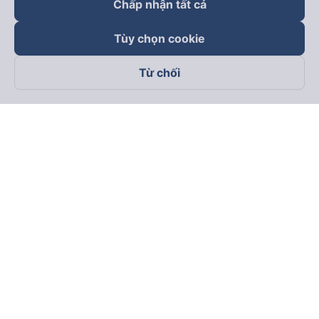
Chấp nhận tất cả
Tùy chọn cookie
Từ chối
Theo dõi chúng tôi trên
Facebook
Tiktok
Youtube
Công ty TNHH Thương Mại Dịch Vụ Vexere
Địa chỉ đăng ký kinh doanh: 8C Chữ Đồng Tử, Phường Tân
Sơn Nhất, TP. Hồ Chí Minh, Việt Nam
Địa chỉ
:
Lầu 2, toà nhà H3 Circo Hoàng Diệu, 384 Hoàng Diệu,
Phường Khánh Hội, TP Hồ Chí Minh, Việt Nam
Tầng 3, toà nhà 101 Láng Hạ, 101 Láng Hạ, Phường Láng, TP.
Hà Nội, Việt Nam
Giấy chứng nhận ĐKKD số 0315133726 do Sở KH và ĐT TP.
Hồ Chí Minh cấp lần đầu ngày 27/6/2018
Bản quyền © 2025 thuộc về Vexere.com