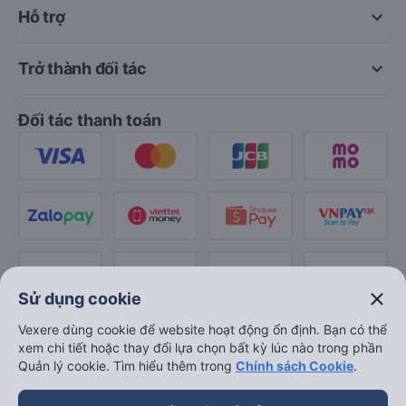
keyboard_arrow_down
Hỗ trợ
keyboard_arrow_down
Trở thành đối tác
Đối tác thanh toán
close
Sử dụng cookie
Vexere dùng cookie để website hoạt động ổn định. Bạn có thể
xem chi tiết hoặc thay đổi lựa chọn bất kỳ lúc nào trong phần
Quản lý cookie. Tìm hiểu thêm trong
Chính sách Cookie
.