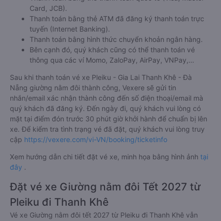
Card, JCB).
Thanh toán bằng thẻ ATM đã đăng ký thanh toán trực
tuyến (Internet Banking).
Thanh toán bằng hình thức chuyển khoản ngân hàng.
Bên cạnh đó, quý khách cũng có thể thanh toán vé
thông qua các ví Momo, ZaloPay, AirPay, VNPay,…
Sau khi thanh toán vé xe Pleiku - Gia Lai Thanh Khê - Đà
Nẵng giường nằm đôi thành công, Vexere sẽ gửi tin
nhắn/email xác nhận thành công đến số điện thoại/email mà
quý khách đã đăng ký. Đến ngày đi, quý khách vui lòng có
mặt tại điểm đón trước 30 phút giờ khởi hành để chuẩn bị lên
xe. Để kiểm tra tình trạng vé đã đặt, quý khách vui lòng truy
cập
https://vexere.com/vi-VN/booking/ticketinfo
Xem hướng dẫn chi tiết đặt vé xe, minh họa bằng hình ảnh
tại
đây
.
Đặt vé xe Giường nằm đôi Tết 2027 từ
Pleiku đi Thanh Khê
Vé xe Giường nằm đôi tết 2027 từ Pleiku đi Thanh Khê vẫn