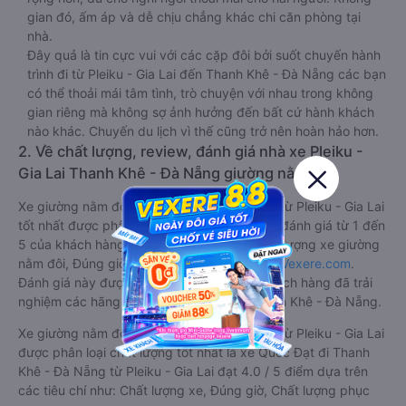
gian đó, ấm áp và dễ chịu chẳng khác chi căn phòng tại
nhà.
Đây quả là tin cực vui với các cặp đôi bởi suốt chuyến hành
trình đi từ Pleiku - Gia Lai đến Thanh Khê - Đà Nẵng các bạn
có thể thoải mái tâm tình, trò chuyện với nhau trong không
gian riêng mà không sợ ảnh hưởng đến bất cứ hành khách
nào khác. Chuyến du lịch vì thế cũng trở nên hoàn hảo hơn.
2. Về chất lượng, review, đánh giá nhà xe Pleiku -
Gia Lai Thanh Khê - Đà Nẵng giường nằm đôi
Xe giường nằm đôi đi Thanh Khê - Đà Nẵng từ Pleiku - Gia Lai
tốt nhất được phân loại chất lượng dựa trên đánh giá từ 1 đến
5 của khách hàng với các tiêu chí như: Chất lượng xe giường
nằm đôi, Đúng giờ, Chất lượng phục vụ trên
Vexere.com
.
Đánh giá này được viết trực tiếp bởi các khách hàng đã trải
nghiệm các hãng Xe Pleiku - Gia Lai đi Thanh Khê - Đà Nẵng.
Xe giường nằm đôi đi Thanh Khê - Đà Nẵng từ Pleiku - Gia Lai
được phân loại chất lượng tốt nhất là xe Quốc Đạt đi Thanh
Khê - Đà Nẵng từ Pleiku - Gia Lai đạt 4.0 / 5 điểm dựa trên
các tiêu chí như: Chất lượng xe, Đúng giờ, Chất lượng phục