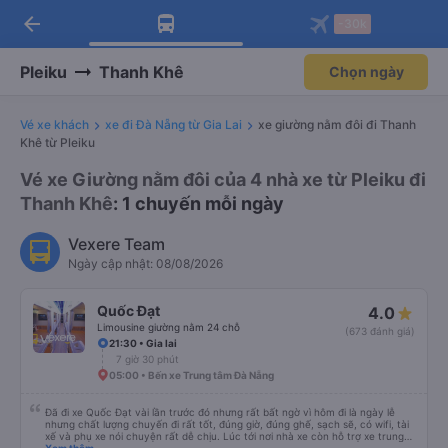
arrow_back
Tải app Vexere ngay!
Tải app Vexere
-30k
Mở app
Mở app
Nhận ưu đãi thành viên độc
-30k/ghế khi đặt vé máy bay qua
quyền
app
Pleiku
Thanh Khê
Chọn ngày
Vé xe khách
xe đi Đà Nẵng từ Gia Lai
xe giường nằm đôi đi Thanh
Khê từ Pleiku
Vé xe Giường nằm đôi của 4 nhà xe từ Pleiku đi
Thanh Khê
: 1 chuyến mỗi ngày
Vexere Team
Ngày cập nhật: 08/08/2026
Quốc Đạt
4.0
Limousine giường nằm 24 chỗ
(673 đánh giá)
21:30 • Gia lai
7 giờ 30 phút
05:00 • Bến xe Trung tâm Đà Nẵng
Đã đi xe Quốc Đạt vài lần trước đó nhưng rất bất ngờ vì hôm đi là ngày lễ
nhưng chất lượng chuyến đi rất tốt, đúng giờ, đúng ghế, sạch sẽ, có wifi, tài
xế và phụ xe nói chuyện rất dễ chịu. Lúc tới nơi nhà xe còn hỗ trợ xe trung