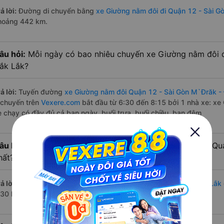
ả lời:
Đường di chuyển bằng
xe Giường nằm đôi đi Quận 12 - Sài G
hoảng 442 km.
âu hỏi:
Mỗi ngày có bao nhiêu chuyến xe Giường nằm đôi đ
ắk Lắk?
ả lời:
Tuyến đường
xe Giường nằm đôi Quận 12 - Sài Gòn M`Đrăk -
 chuyến trên
Vexere.com
bắt đầu từ 6:30 đến 8:15 bởi 1 nhà xe: xe
e chạy có đầy đủ cả ban ngày, buổi trưa, buổi chiều, ban đêm
âu hỏi:
Nhà xe Giường nằm đôi đi M`Đrăk - Đắk Lắk từ Qu
hất?
ả lời:
Chuyến
Giường nằm đôi Quận 12 - Sài Gòn M`Đrăk - Đắk Lắk
:30 là của nhà xe Quý Thảo (Đắk Lắk).