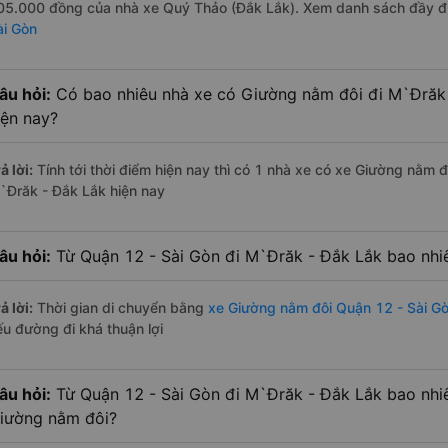
05.000 đồng của nhà xe Quý Thảo (Đắk Lắk). Xem danh sách đầy 
ài Gòn
âu hỏi:
Có bao nhiêu nhà xe có Giường nằm đôi đi M`Đrăk 
iện nay?
ả lời:
Tính tới thời điểm hiện nay thì có 1 nhà xe có xe Giường nằm 
`Đrăk - Đắk Lắk hiện nay
âu hỏi:
Từ Quận 12 - Sài Gòn đi M`Đrăk - Đắk Lắk bao nhi
ả lời:
Thời gian di chuyển bằng
xe Giường nằm đôi Quận 12 - Sài G
ếu đường đi khá thuận lợi
âu hỏi:
Từ Quận 12 - Sài Gòn đi M`Đrăk - Đắk Lắk bao nhi
iường nằm đôi?