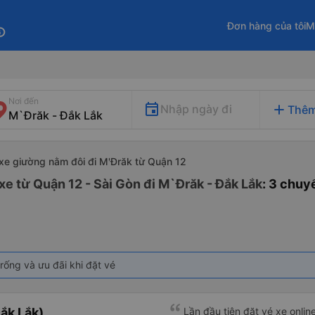
Đơn hàng của tôi
M
fo
Nơi đến
add
Nhập ngày đi
Thêm
xe giường nằm đôi đi M'Đrăk từ Quận 12
xe từ Quận 12 - Sài Gòn đi M`Đrăk - Đắk Lắk
: 3 chuy
rống và ưu đãi khi đặt vé
ắk Lắk)
Lần đầu tiên đặt vé xe onlin