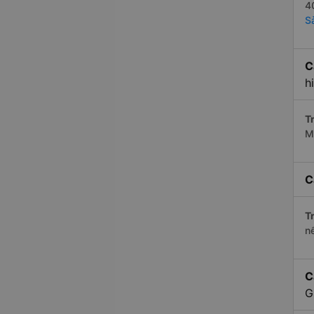
4
S
C
h
Tr
M
C
Tr
n
C
G