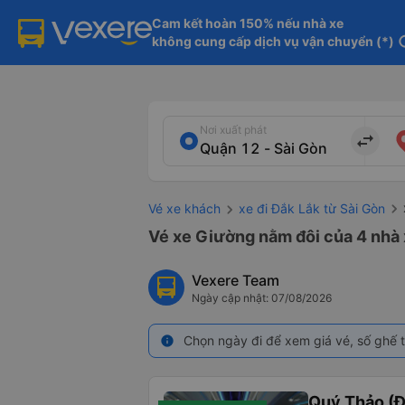
Cam kết hoàn 150% nếu nhà xe

không cung cấp dịch vụ vận chuyển (*)
in
Nơi xuất phát
import_export
Vé xe khách
xe đi Đắk Lắk từ Sài Gòn
Vé xe Giường nằm đôi của 4 nhà 
Vexere Team
Ngày cập nhật: 07/08/2026
Chọn ngày đi để xem giá vé, số ghế t
info
Quý Thảo (Đ