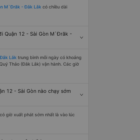
òn M`Đrăk - Đắk Lắk
có chiều dài
i Quận 12 - Sài Gòn M`Đrăk -
 Đắk Lắk
trung bình mỗi ngày có khoảng
 Quý Thảo (Đắk Lắk) vận hành. Các giờ
ận 12 - Sài Gòn nào chạy sớm
có giờ xuất phát sớm nhất là vào lúc