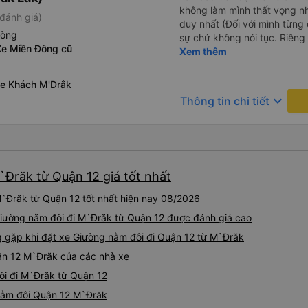
không làm mình thất vọng n
đánh giá)
duy nhất (Đối với mình từng đ
hòng
sự chứ không nói tục. Riêng 
Xe Miền Đông cũ
rồi. Chú tài xế còn uống pe
Xem thêm
hút thuốc phè phè như các x
Được nằm đúng giường đã đặ
Xe Khách M'Drắk
keyboard_arrow_down
Thông tin chi tiết
`Đrăk từ Quận 12 giá tốt nhất
`Đrăk từ Quận 12 tốt nhất hiện nay 08/2026
Giường nằm đôi đi M`Đrăk từ Quận 12 được đánh giá cao
gặp khi đặt xe Giường nằm đôi đi Quận 12 từ M`Đrăk
ận 12 M`Đrăk của các nhà xe
ôi đi M`Đrăk từ Quận 12
 nằm đôi Quận 12 M`Đrăk