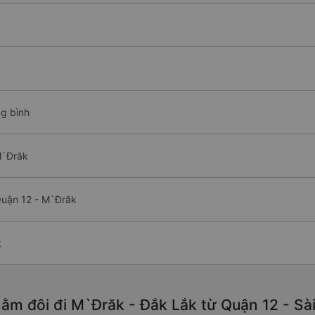
ng bình
M`Đrăk
Quận 12 - M`Đrăk
k
ằm đôi đi M`Đrăk - Đắk Lắk từ Quận 12 - Sài