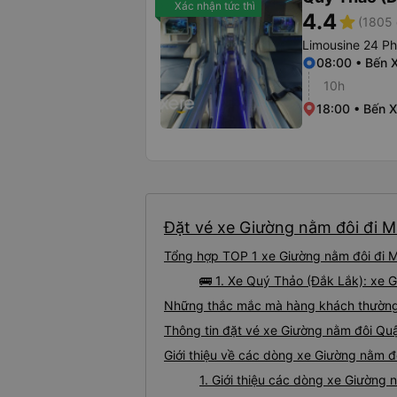
Xác nhận tức thì
4.4
star
(1805 
Limousine 24 P
08:00 • Bến 
10h
18:00 • Bến 
Đặt vé xe Giường nằm đôi đi M
Tổng hợp TOP 1 xe Giường nằm đôi đi M
🚌 1. Xe Quý Thảo (Đắk Lắk): xe 
Những thắc mắc mà hàng khách thường 
Thông tin đặt vé xe Giường nằm đôi Qu
Giới thiệu về các dòng xe Giường nằm đ
1. Giới thiệu các dòng xe Giường