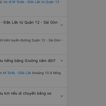
đủ:
Xe đi M`Đrăk - Đắk Lắk từ Quận 12 -
- Đắk Lắk từ Quận 12 - Sài Gòn
đôi trên tuyến đường Quận 12 - Sài Gòn -
êu tiếng bằng Giường nằm đôi?
òn M`Đrăk - Đắk Lắk
khoảng 10.4 tiếng
êu km nếu di chuyển bằng xe