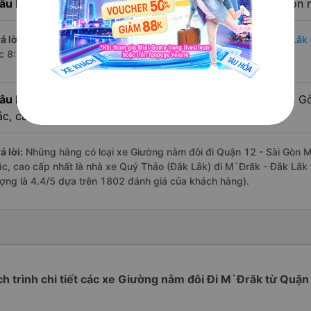
âu hỏi:
Nhà xe đi M`Đrăk - Đắk Lắk từ Quận 12 - Sài Gòn n
ả lời:
Chuyến
Giường nằm đôi Quận 12 - Sài Gòn M`Đrăk - Đắk Lắk
úc 8:15 là của nhà xe Quý Thảo (Đắk Lắk).
âu hỏi:
Review xe đi M`Đrăk - Đắk Lắk từ Quận 12 - Sài Gò
ắc, cao cấp nhất?
ả lời:
Những hãng có loại xe Giường nằm đôi đi Quận 12 - Sài Gòn M`
ắc, cao cấp nhất là nhà xe Quý Thảo (Đắk Lắk) đi M`Đrăk - Đắk Lắk 
ượng là 4.4/5 dựa trên 1802 đánh giá của khách hàng).
ch trình chi tiết các xe Giường nằm đôi Đi M`Đrăk từ Quận