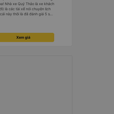
ha! Nhà xe Quý Thảo là xe khách
i) là các tài xế nói chuyện lịch
cái này thôi là đã đánh giá 5 sao
psi rất dễ thương chứ không có
e khác. Đón trả đúng điểm.
t. Nói chung 10 điểm.
Xem giá