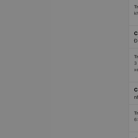
Tr
k
C
Đ
Tr
3
x
C
n
Tr
6