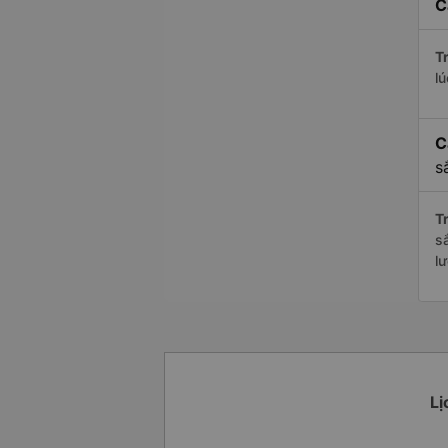
C
Tr
l
C
s
Tr
s
l
Lị