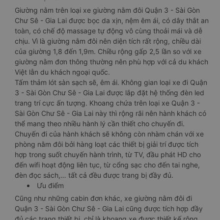
Giường nằm trên loại xe giường nằm đôi Quận 3 - Sài Gòn
Chư Sê - Gia Lai được bọc da xịn, nệm êm ái, có dây thắt an
toàn, có chế độ massage tự động vô cùng thoải mái và dễ
chịu. Vì là giường nằm đôi nên diện tích rất rộng, chiều dài
của giường 1,8 đến 1,9m. Chiều rộng gấp 2,5 lần so với xe
giường nằm đơn thông thường nên phù hợp với cả du khách
Việt lẫn du khách ngoại quốc.
Tấm thảm lót sàn sạch sẽ, êm ái. Không gian loại xe đi Quận
3 - Sài Gòn Chư Sê - Gia Lai được lắp đặt hệ thống đèn led
trang trí cực ấn tượng. Khoang chứa trên loại xe Quận 3 -
Sài Gòn Chư Sê - Gia Lai này thì rộng rãi nên hành khách có
thể mang theo nhiều hành lý cần thiết cho chuyến đi.
Chuyến đi của hành khách sẽ không còn nhàm chán với xe
phòng nằm đôi bởi hàng loạt các thiết bị giải trí được tích
hợp trong suốt chuyến hành trình, từ TV, đầu phát HD cho
đến wifi hoạt động liên tục, từ cổng sạc cho đến tai nghe,
đèn đọc sách,… tất cả đều được trang bị đầy đủ.
Ưu điểm
Cũng như những cabin đơn khác, xe giường nằm đôi đi
Quận 3 - Sài Gòn Chư Sê - Gia Lai cũng được tích hợp đầy
đủ các trang thiết bị, chỉ là khoang xe được thiết kế rộng