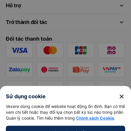
keyboard_arrow_down
Hỗ trợ
keyboard_arrow_down
Trở thành đối tác
Đối tác thanh toán
close
Sử dụng cookie
Vexere dùng cookie để website hoạt động ổn định. Bạn có thể
xem chi tiết hoặc thay đổi lựa chọn bất kỳ lúc nào trong phần
Quản lý cookie. Tìm hiểu thêm trong
Chính sách Cookie
.