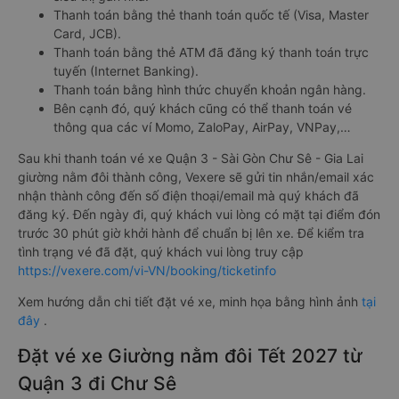
Thanh toán bằng thẻ thanh toán quốc tế (Visa, Master
Card, JCB).
Thanh toán bằng thẻ ATM đã đăng ký thanh toán trực
tuyến (Internet Banking).
Thanh toán bằng hình thức chuyển khoản ngân hàng.
Bên cạnh đó, quý khách cũng có thể thanh toán vé
thông qua các ví Momo, ZaloPay, AirPay, VNPay,…
Sau khi thanh toán vé xe Quận 3 - Sài Gòn Chư Sê - Gia Lai
giường nằm đôi thành công, Vexere sẽ gửi tin nhắn/email xác
nhận thành công đến số điện thoại/email mà quý khách đã
đăng ký. Đến ngày đi, quý khách vui lòng có mặt tại điểm đón
trước 30 phút giờ khởi hành để chuẩn bị lên xe. Để kiểm tra
tình trạng vé đã đặt, quý khách vui lòng truy cập
https://vexere.com/vi-VN/booking/ticketinfo
Xem hướng dẫn chi tiết đặt vé xe, minh họa bằng hình ảnh
tại
đây
.
Đặt vé xe Giường nằm đôi Tết 2027 từ
Quận 3 đi Chư Sê