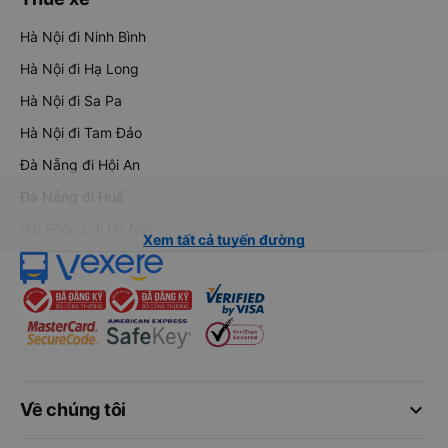
Hà Nội đi Ninh Bình
Hà Nội đi Hạ Long
Hà Nội đi Sa Pa
Hà Nội đi Tam Đảo
Đà Nẵng đi Hội An
Đà Nẵng đi Huế
Hải Phòng đi Hà Nội
Xem tất cả tuyến đường
keyboard_arrow_down
Về chúng tôi