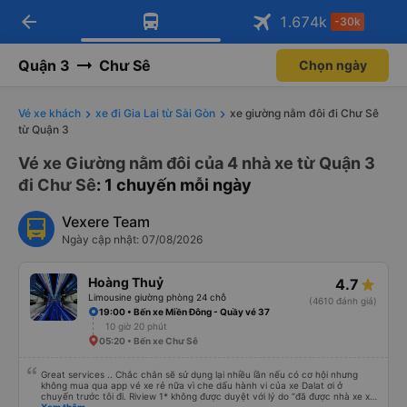
arrow_back
Tải app Vexere ngay!
Tải app Vexere
1.674
k
-30k
Mở app
Mở app
Nhận ưu đãi thành viên độc
-30k/ghế khi đặt vé máy bay qua
quyền
app
Quận 3
Chư Sê
Chọn ngày
Vé xe khách
xe đi Gia Lai từ Sài Gòn
xe giường nằm đôi đi Chư Sê
từ Quận 3
Vé xe Giường nằm đôi của 4 nhà xe từ Quận 3
đi Chư Sê
: 1 chuyến mỗi ngày
Vexere Team
Ngày cập nhật: 07/08/2026
Hoàng Thuỷ
4.7
Limousine giường phòng 24 chỗ
(4610 đánh giá)
19:00 • Bến xe Miền Đông - Quầy vé 37
10 giờ 20 phút
05:20 • Bến xe Chư Sê
Great services .. Chắc chắn sẽ sử dụng lại nhiều lần nếu có cơ hội nhưng
không mua qua app vé xe rẻ nữa vì che dấu hành vi của xe Dalat ơi ở
chuyến trước tôi đi. Riview 1* không được duyệt với lý do “đã được nhà xe xử