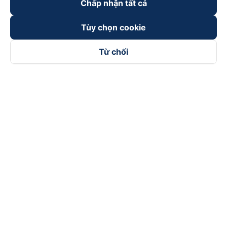
Chấp nhận tất cả
Tùy chọn cookie
Từ chối
Theo dõi chúng tôi trên
Facebook
Tiktok
Youtube
Công ty TNHH Thương Mại Dịch Vụ Vexere
Địa chỉ đăng ký kinh doanh: 8C Chữ Đồng Tử, Phường Tân
Sơn Nhất, TP. Hồ Chí Minh, Việt Nam
Địa chỉ
:
Lầu 2, toà nhà H3 Circo Hoàng Diệu, 384 Hoàng Diệu,
Phường Khánh Hội, TP Hồ Chí Minh, Việt Nam
Tầng 3, toà nhà 101 Láng Hạ, 101 Láng Hạ, Phường Láng, TP.
Hà Nội, Việt Nam
Giấy chứng nhận ĐKKD số 0315133726 do Sở KH và ĐT TP.
Hồ Chí Minh cấp lần đầu ngày 27/6/2018
Bản quyền © 2025 thuộc về Vexere.com