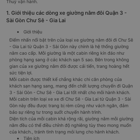
Thuỷ vận hành.
1. Giới thiệu các dòng xe giường nằm đôi Quận 3 -
Sài Gòn Chư Sê - Gia Lai
Giới thiệu
Điểm nhấn nổi bật trên của loại xe giường nằm đôi đi Chư Sê
- Gia Lai từ Quận 3 - Sài Gòn này chính là hệ thống giường
nằm cao cấp. Mỗi giường là một cabin riêng kín đáo như
phòng hạng sang ở các khách sạn 5 sao. Bên trong không
gian của xe giường nằm đôi được cải tiến, trang hoàng hết
sức tiện lợi.
Mỗi cabin được thiết kế chẳng khác chi căn phòng của
khách sạn hạng sang, mang đến chất lượng chuyến đi Quận
3 - Sài Gòn - Chư Sê - Gia Lai tốt nhất cho mỗi hành khách.
Mỗi cabin trên loại xe xe đi Chư Sê - Gia Lai từ Quận 3 - Sài
Gòn này đều được trang bị rèm cũng như vách ngăn, đảm
bảo sự riêng tư trong suốt chuyến hành trình.
Diện tích của mỗi cabin khá rộng rãi, giường nằm mỗi giường
nằm đều có thể điều chỉnh độ nghiêng tùy theo mong muốn
của khách., tránh tình trạng mỏi lưng cho hành khách.
Tiện ích