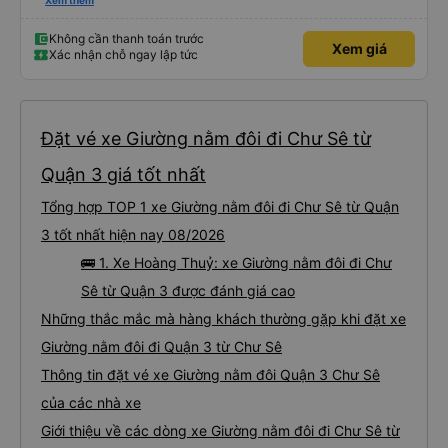
lý với khách hàng” trong khi tôi là khách hàng và trải nghiệm của tôi lại nói là
Xem thêm
đã được xử lý. Ai xử lý ?? Tôi không biết nên vẫn mua vé thêm lần này nữa.
Sau lần này cả Cty tôi sẽ xóa app vé xe rẻ Vĩnh viễn vì xử lý tào lao này.
Chúng tôi cũng sẽ viết bài trên các nền tảng về trải nghiệm của tôi cả về
Không cần thanh toán trước
Xem giá
Dalat lẫn vé xe rẻ. Xin cảm ơn.
Xác nhận chỗ ngay lập tức
Đặt vé xe Giường nằm đôi đi Chư Sê từ
Quận 3 giá tốt nhất
Tổng hợp TOP 1 xe Giường nằm đôi đi Chư Sê từ Quận
3 tốt nhất hiện nay 08/2026
🚌 1. Xe Hoàng Thuỷ: xe Giường nằm đôi đi Chư
Sê từ Quận 3 được đánh giá cao
Những thắc mắc mà hàng khách thường gặp khi đặt xe
Giường nằm đôi đi Quận 3 từ Chư Sê
Thông tin đặt vé xe Giường nằm đôi Quận 3 Chư Sê
của các nhà xe
Giới thiệu về các dòng xe Giường nằm đôi đi Chư Sê từ