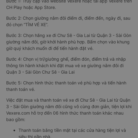
Bước 1: Truy cập vào website Vexere hoặc tải app Vexere trên
CH Play hoặc App Store.
Bước 2: Chọn giường nằm đôi điểm đi, điểm đến, ngày đi, sau
đó chọn “TÌM VÉ XE”.
Bước 3: Chọn hãng xe đi Chư Sê - Gia Lai từ Quận 3 - Sài Gòn
giường nằm đôi, giờ khởi hành phù hợp. Bấm chọn vào khung
giờ quý khách muốn đi để tiến hành đặt vé.
Bước 4: Chọn vị trí/giường ghế, điểm đón, điểm trả và nhập
thông tin hành khách khi đặt mua vé xe giường nằm đôi đi
Quận 3 - Sài Gòn Chư Sê - Gia Lai
Bước 5: Chọn hình thức thanh toán vé phù hợp và tiến hành
thanh toán vé.
Việc đặt mua và thanh toán vé xe đi Chư Sê - Gia Lai từ Quận
3 - Sài Gòn giường nằm đôi cũng vô cùng đơn giản, tiện lợi khi
Vexere.com hỗ trợ đến 06 hình thức thanh toán khác nhau
bao gồm:
Thanh toán bằng tiền mặt tại các cửa hàng tiện lợi và
siêu thị gần nhà.