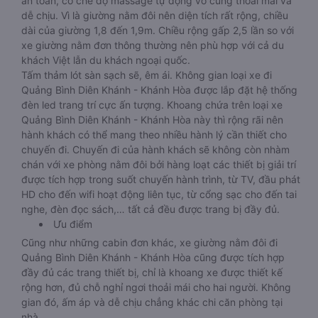
an toàn, có chế độ massage tự động vô cùng thoải mái và
dễ chịu. Vì là giường nằm đôi nên diện tích rất rộng, chiều
dài của giường 1,8 đến 1,9m. Chiều rộng gấp 2,5 lần so với
xe giường nằm đơn thông thường nên phù hợp với cả du
khách Việt lẫn du khách ngoại quốc.
Tấm thảm lót sàn sạch sẽ, êm ái. Không gian loại xe đi
Quảng Bình Diên Khánh - Khánh Hòa được lắp đặt hệ thống
đèn led trang trí cực ấn tượng. Khoang chứa trên loại xe
Quảng Bình Diên Khánh - Khánh Hòa này thì rộng rãi nên
hành khách có thể mang theo nhiều hành lý cần thiết cho
chuyến đi. Chuyến đi của hành khách sẽ không còn nhàm
chán với xe phòng nằm đôi bởi hàng loạt các thiết bị giải trí
được tích hợp trong suốt chuyến hành trình, từ TV, đầu phát
HD cho đến wifi hoạt động liên tục, từ cổng sạc cho đến tai
nghe, đèn đọc sách,… tất cả đều được trang bị đầy đủ.
Ưu điểm
Cũng như những cabin đơn khác, xe giường nằm đôi đi
Quảng Bình Diên Khánh - Khánh Hòa cũng được tích hợp
đầy đủ các trang thiết bị, chỉ là khoang xe được thiết kế
rộng hơn, đủ chỗ nghỉ ngơi thoải mái cho hai người. Không
gian đó, ấm áp và dễ chịu chẳng khác chi căn phòng tại
nhà.