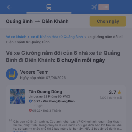
arrow_back
Tải app Vexere ngay!
Tải app Vexere
-30k
Mở app
Mở app
Nhận ưu đãi thành viên độc
-30k/ghế khi đặt vé máy bay qua
quyền
app
Quảng Bình
Diên Khánh
Chọn ngày
Vé xe khách
xe đi Khánh Hòa từ Quảng Bình
xe giường nằm đôi đi
Diên Khánh từ Quảng Bình
Vé xe Giường nằm đôi của 6 nhà xe từ Quảng
Bình đi Diên Khánh
: 8 chuyến mỗi ngày
Vexere Team
Ngày cập nhật: 07/08/2026
Tân Quang Dũng
3.7
Limousine 22 Phòng Đôi (WC)
(3004 đánh giá)
10:22 • Văn Phòng Quảng Bình
19 giờ
05:22 • Ngã 3 Thành
Các bạn nữ lễ tân xinh iu. Các anh, chú, bác VP ĐH vui tính, quan tâm khách,
vui vẻ, nhiệt tình. Trong chuyến đi của mình có 2 gia đình bác lớn tuổi nc khá
to, có bạn nv nhắc nhở thì 2 bác mắng lại bạn ấy. Nếu 2 bác ấy có đánh giá