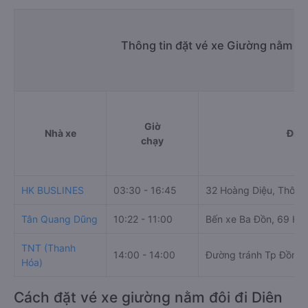
Thông tin đặt vé xe Giường nằm đô
Giờ
Nhà xe
Điểm
chạy
HK BUSLINES
03:30 - 16:45
32 Hoàng Diệu, Thôn 
Tân Quang Dũng
10:22 - 11:00
Bến xe Ba Đồn, 69 Hù
TNT (Thanh
14:00 - 14:00
Đường tránh Tp Đồng H
Hóa)
Cách đặt vé xe giường nằm đôi đi Diên