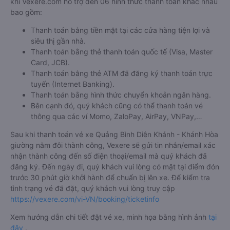
khi Vexere.com hỗ trợ đến 06 hình thức thanh toán khác nhau
bao gồm:
Thanh toán bằng tiền mặt tại các cửa hàng tiện lợi và
siêu thị gần nhà.
Thanh toán bằng thẻ thanh toán quốc tế (Visa, Master
Card, JCB).
Thanh toán bằng thẻ ATM đã đăng ký thanh toán trực
tuyến (Internet Banking).
Thanh toán bằng hình thức chuyển khoản ngân hàng.
Bên cạnh đó, quý khách cũng có thể thanh toán vé
thông qua các ví Momo, ZaloPay, AirPay, VNPay,…
Sau khi thanh toán vé xe Quảng Bình Diên Khánh - Khánh Hòa
giường nằm đôi thành công, Vexere sẽ gửi tin nhắn/email xác
nhận thành công đến số điện thoại/email mà quý khách đã
đăng ký. Đến ngày đi, quý khách vui lòng có mặt tại điểm đón
trước 30 phút giờ khởi hành để chuẩn bị lên xe. Để kiểm tra
tình trạng vé đã đặt, quý khách vui lòng truy cập
https://vexere.com/vi-VN/booking/ticketinfo
Xem hướng dẫn chi tiết đặt vé xe, minh họa bằng hình ảnh
tại
đây
.