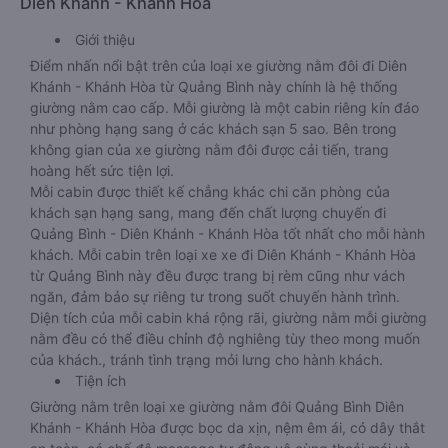
Diên Khánh - Khánh Hòa
Giới thiệu
Điểm nhấn nổi bật trên của loại xe giường nằm đôi đi Diên
Khánh - Khánh Hòa từ Quảng Bình này chính là hệ thống
giường nằm cao cấp. Mỗi giường là một cabin riêng kín đáo
như phòng hạng sang ở các khách sạn 5 sao. Bên trong
không gian của xe giường nằm đôi được cải tiến, trang
hoàng hết sức tiện lợi.
Mỗi cabin được thiết kế chẳng khác chi căn phòng của
khách sạn hạng sang, mang đến chất lượng chuyến đi
Quảng Bình - Diên Khánh - Khánh Hòa tốt nhất cho mỗi hành
khách. Mỗi cabin trên loại xe xe đi Diên Khánh - Khánh Hòa
từ Quảng Bình này đều được trang bị rèm cũng như vách
ngăn, đảm bảo sự riêng tư trong suốt chuyến hành trình.
Diện tích của mỗi cabin khá rộng rãi, giường nằm mỗi giường
nằm đều có thể điều chỉnh độ nghiêng tùy theo mong muốn
của khách., tránh tình trạng mỏi lưng cho hành khách.
Tiện ích
Giường nằm trên loại xe giường nằm đôi Quảng Bình Diên
Khánh - Khánh Hòa được bọc da xịn, nệm êm ái, có dây thắt