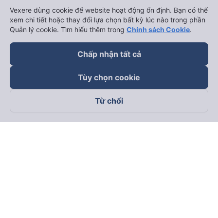
Vexere dùng cookie để website hoạt động ổn định. Bạn có thể
xem chi tiết hoặc thay đổi lựa chọn bất kỳ lúc nào trong phần
Quản lý cookie. Tìm hiểu thêm trong
Chính sách Cookie
.
Chấp nhận tất cả
Tùy chọn cookie
Từ chối
Theo dõi chúng tôi trên
Facebook
Tiktok
Youtube
Công ty TNHH Thương Mại Dịch Vụ Vexere
Địa chỉ đăng ký kinh doanh: 8C Chữ Đồng Tử, Phường Tân
Sơn Nhất, TP. Hồ Chí Minh, Việt Nam
Địa chỉ
:
Lầu 2, toà nhà H3 Circo Hoàng Diệu, 384 Hoàng Diệu,
Phường Khánh Hội, TP Hồ Chí Minh, Việt Nam
Tầng 3, toà nhà 101 Láng Hạ, 101 Láng Hạ, Phường Láng, TP.