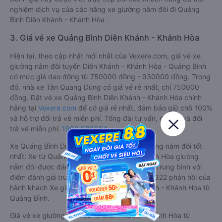
nghiệm dịch vụ của các hãng xe giường nằm đôi đi Quảng
Bình Diên Khánh - Khánh Hòa .
3. Giá vé xe Quảng Bình Diên Khánh - Khánh Hòa
Hiện tại, theo cập nhật mới nhất của Vexere.com, giá vé xe
giường nằm đôi tuyến Diên Khánh - Khánh Hòa - Quảng Bình
có mức giá dao động từ 750000 đồng - 930000 đồng. Trong
đó, nhà xe Tân Quang Dũng có giá vé rẻ nhất, chỉ 750000
đồng. Đặt vé xe Quảng Bình Diên Khánh - Khánh Hòa chính
hãng tại
Vexere.com
để có giá rẻ nhất, đảm bảo giữ chỗ 100%
và hỗ trợ đổi trả vé miễn phí. Tổng đài tư vấn, đặt vé và đổi
trả vé miễn phí:
1900 888684
.
Xe Quảng Bình Diên Khánh - Khánh Hòa giường nằm đôi tốt
nhất: Xe từ Quảng Bình đi Diên Khánh - Khánh Hòa giường
nằm đôi được đánh giá chung có chất lượng Trung bình với
điểm đánh giá trung bình từ 4.1/5 dựa trên 6322 phản hồi của
hành khách Xe giường nằm đôi về Diên Khánh - Khánh Hòa từ
Quảng Bình.
Giá vé xe giường nằm đôi đi Diên Khánh - Khánh Hòa từ