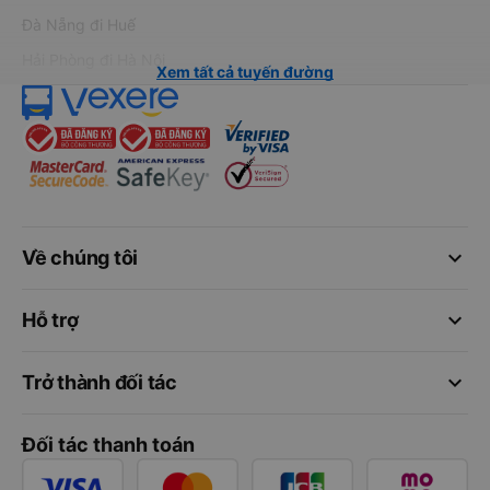
Đà Nẵng đi Huế
Hải Phòng đi Hà Nội
Xem tất cả tuyến đường
keyboard_arrow_down
Về chúng tôi
keyboard_arrow_down
Hỗ trợ
keyboard_arrow_down
Trở thành đối tác
Đối tác thanh toán