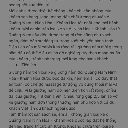
hoàng hết sức tiện lợi.
Mỗi cabin được thiết kế chẳng khác chi căn phòng của
khách sạn hạng sang, mang đến chất lượng chuyến đi
Quảng Nam - Ninh Hòa - Khánh Hòa tốt nhất cho mỗi hành
khách. Mỗi cabin trên loại xe xe đi Ninh Hòa - Khánh Hòa từ
Quảng Nam này đều được trang bị rèm cũng như vách
ngăn, đảm bảo sự riêng tư trong suốt chuyến hành trình.
Diện tích của mỗi cabin khá rộng rãi, giường nằm mỗi giường
nằm đều có thể điều chỉnh độ nghiêng tùy theo mong muốn
của khách., tránh tình trạng mỏi lưng cho hành khách.
Tiện ích
Giường nằm trên loại xe giường nằm đôi Quảng Nam Ninh
Hòa - Khánh Hòa được bọc da xịn, nệm êm ái, có dây thắt
an toàn, có chế độ massage tự động vô cùng thoải mái và
dễ chịu. Vì là giường nằm đôi nên diện tích rất rộng, chiều
dài của giường 1,8 đến 1,9m. Chiều rộng gấp 2,5 lần so với
xe giường nằm đơn thông thường nên phù hợp với cả du
khách Việt lẫn du khách ngoại quốc.
Tấm thảm lót sàn sạch sẽ, êm ái. Không gian loại xe đi
Quảng Nam Ninh Hòa - Khánh Hòa được lắp đặt hệ thống
đèn led trang trí cực ấn tượng. Khoang chứa trên loại xe