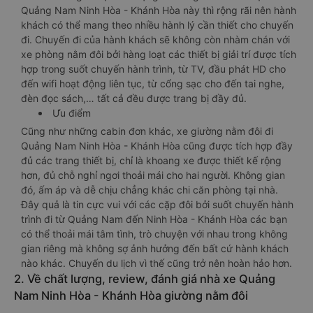
Quảng Nam Ninh Hòa - Khánh Hòa này thì rộng rãi nên hành
khách có thể mang theo nhiều hành lý cần thiết cho chuyến
đi. Chuyến đi của hành khách sẽ không còn nhàm chán với
xe phòng nằm đôi bởi hàng loạt các thiết bị giải trí được tích
hợp trong suốt chuyến hành trình, từ TV, đầu phát HD cho
đến wifi hoạt động liên tục, từ cổng sạc cho đến tai nghe,
đèn đọc sách,… tất cả đều được trang bị đầy đủ.
Ưu điểm
Cũng như những cabin đơn khác, xe giường nằm đôi đi
Quảng Nam Ninh Hòa - Khánh Hòa cũng được tích hợp đầy
đủ các trang thiết bị, chỉ là khoang xe được thiết kế rộng
hơn, đủ chỗ nghỉ ngơi thoải mái cho hai người. Không gian
đó, ấm áp và dễ chịu chẳng khác chi căn phòng tại nhà.
Đây quả là tin cực vui với các cặp đôi bởi suốt chuyến hành
trình đi từ Quảng Nam đến Ninh Hòa - Khánh Hòa các bạn
có thể thoải mái tâm tình, trò chuyện với nhau trong không
gian riêng mà không sợ ảnh hưởng đến bất cứ hành khách
nào khác. Chuyến du lịch vì thế cũng trở nên hoàn hảo hơn.
2. Về chất lượng, review, đánh giá nhà xe Quảng
Nam Ninh Hòa - Khánh Hòa giường nằm đôi