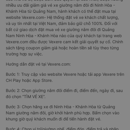
nhiều ưu đãi giảm giá vé xe giường nằm đôi đi Ninh Hòa -
Khánh Hòa từ Quảng Nam, hành khách có thể đặt mua tại
website Vexere.com- Hệ thống đặt vé xe khách chất lượng,
và uy tín nhất tại Việt Nam, đảm bảo giữ chỗ 100%. Đối với
bất cứ giao dịch đặt mua vé xe giường nằm đôi đi Quảng
Nam Ninh Hòa - Khánh Hòa nào của quý khách tại trang web
Vexere.com đều được Vexere cam kết giải quyết sự cố. Chính
sách tặng coupon giảm giá hoặc hoàn tiền sẽ tùy theo từng
trường hợp sự việc.
Hướng dẫn đặt vé tại Vexere.com:
Bước 1: Truy cập vào website Vexere hoặc tải app Vexere trên
CH Play hoặc App Store.
Bước 2: Chọn giường nằm đôi điểm đi, điểm đến, ngày đi, sau
đó chọn “TÌM VÉ XE”.
Bước 3: Chọn hãng xe đi Ninh Hòa - Khánh Hòa từ Quảng
Nam giường nằm đôi, giờ khởi hành phù hợp. Bấm chọn vào
khung giờ quý khách muốn đi để tiến hành đặt vé.
Bước 4: Chọn vị trí/giường ghế, điểm đón, điểm trả và nhập