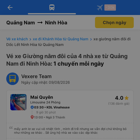
arrow_back
Tải app Vexere ngay!
Tải app Vexere
-30k
Mở app
Mở app
Nhận ưu đãi thành viên độc
-30k/ghế khi đặt vé máy bay qua
quyền
app
Quảng Nam
Ninh Hòa
Chọn ngày
Vé xe khách
xe đi Khánh Hòa từ Quảng Nam
xe giường nằm đôi đi
Dốc Lết Ninh Hòa từ Quảng Nam
Vé xe Giường nằm đôi của 4 nhà xe từ Quảng
Nam đi Ninh Hòa
: 1 chuyến mỗi ngày
Vexere Team
Ngày cập nhật: 09/08/2026
Mai Quyên
4.0
Limousine 24 Phòng
(136 đánh giá)
03:30 • KDL Vinahouse
9 giờ 30 phút
13:00 • Ngã 3 Thành
mấy anh lơ xe vui vẻ nhiệt tình , mình đi trễ nhưng xe vẫn đợi chứ không bỏ
như những xe khác . Sẽ ủng hộ nhà xe vào các dịp khác