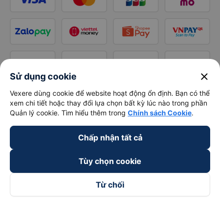
close
Sử dụng cookie
Vexere dùng cookie để website hoạt động ổn định. Bạn có thể
xem chi tiết hoặc thay đổi lựa chọn bất kỳ lúc nào trong phần
Quản lý cookie. Tìm hiểu thêm trong
Chính sách Cookie
.
Chấp nhận tất cả
Tùy chọn cookie
Từ chối
Theo dõi chúng tôi trên
Facebook
Tiktok
Youtube