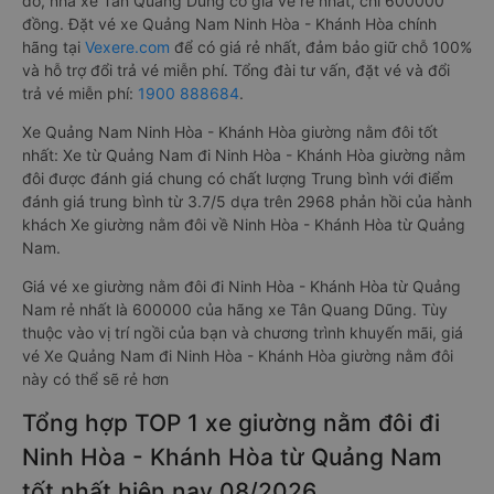
đó, nhà xe Tân Quang Dũng có giá vé rẻ nhất, chỉ 600000
đồng. Đặt vé xe Quảng Nam Ninh Hòa - Khánh Hòa chính
hãng tại
Vexere.com
để có giá rẻ nhất, đảm bảo giữ chỗ 100%
và hỗ trợ đổi trả vé miễn phí. Tổng đài tư vấn, đặt vé và đổi
trả vé miễn phí:
1900 888684
.
Xe Quảng Nam Ninh Hòa - Khánh Hòa giường nằm đôi tốt
nhất: Xe từ Quảng Nam đi Ninh Hòa - Khánh Hòa giường nằm
đôi được đánh giá chung có chất lượng Trung bình với điểm
đánh giá trung bình từ 3.7/5 dựa trên 2968 phản hồi của hành
khách Xe giường nằm đôi về Ninh Hòa - Khánh Hòa từ Quảng
Nam.
Giá vé xe giường nằm đôi đi Ninh Hòa - Khánh Hòa từ Quảng
Nam rẻ nhất là 600000 của hãng xe Tân Quang Dũng. Tùy
thuộc vào vị trí ngồi của bạn và chương trình khuyến mãi, giá
vé Xe Quảng Nam đi Ninh Hòa - Khánh Hòa giường nằm đôi
này có thể sẽ rẻ hơn
Tổng hợp TOP 1 xe giường nằm đôi đi
Ninh Hòa - Khánh Hòa từ Quảng Nam
tốt nhất hiện nay 08/2026