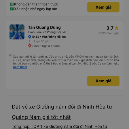
Không cần thanh toán trước
Xem giá
Xác nhận chỗ ngay lập tức
Tân Quang Dũng
3.7
Limousine 22 Phòng Đôi (WC)
(3005 đánh giá)
19:52 • Văn Phòng Hội An
9 giờ 30 phút
05:22 • Ngã 3 Thành
Các bạn nữ lễ tân xinh iu. Các anh, chú, bác VP ĐH vui tính, quan tâm khách,
vui vẻ, nhiệt tình. Trong chuyến đi của mình có 2 gia đình bác lớn tuổi nc khá
to, có bạn nv nhắc nhở thì 2 bác mắng lại bạn ấy. Nếu 2 bác ấy có đánh giá
xấu thì mình ngược lại nha. Bạn ấy nhắc nhở rất đúng. 2 bác nói rất to. To
Xem thêm
đến lỗi mình ngủ còn mơ được câu chuyện các bác nói với nhau xuất hiện
trong giấc mơ của mình luôn. Nên nếu bạn ấy bị phản ánh thì đừng trừ lương
bạn ấy nha. Nếu bạn ấy bị trừ thì bảo bạn ấy liên hệ sđt của mình, mình hỗ
Xem giá
trợ ạ. Số mình đuôi 666, chuyến ĐH-NT ngày 16/1. À các bạn nữ lễ tân xinh
iu còn đổi cho mình phòng đơn sang đôi xong còn note là (một mình) yêu
luôn. Nhưng phòng đôi mà nằm một thì mỗi lần xe rẽ 1 cái là ✈️ Ít đi xe khách
nhưng đủ để đánh giá 10/10.
Đặt vé xe Giường nằm đôi đi Ninh Hòa từ
Quảng Nam giá tốt nhất
Tổng hợp TOP 1 xe Giường nằm đôi đi Ninh Hòa từ