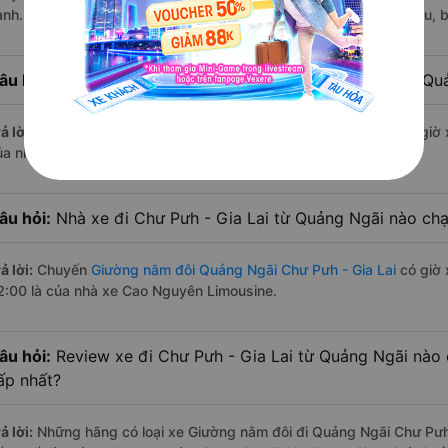
ành. Các giờ xe chạy có đầy đủ cả ban ngày, buổi trưa, buổi chiều,
âu hỏi:
Nhà xe Giường nằm đôi đi Chư Pưh - Gia Lai từ Qu
ả lời:
Chuyến
Giường nằm đôi Quảng Ngãi Chư Pưh - Gia Lai
có giờ 
ủa nhà xe Cao Nguyên Limousine.
âu hỏi:
Nhà xe đi Chư Pưh - Gia Lai từ Quảng Ngãi nào chạ
ả lời:
Chuyến
Giường nằm đôi Quảng Ngãi Chư Pưh - Gia Lai
có giờ 
2:00 là của nhà xe Cao Nguyên Limousine.
âu hỏi:
Review xe đi Chư Pưh - Gia Lai từ Quảng Ngãi nào c
ấp nhất?
ả lời:
Những hãng có loại xe Giường nằm đôi đi Quảng Ngãi Chư Pưh -