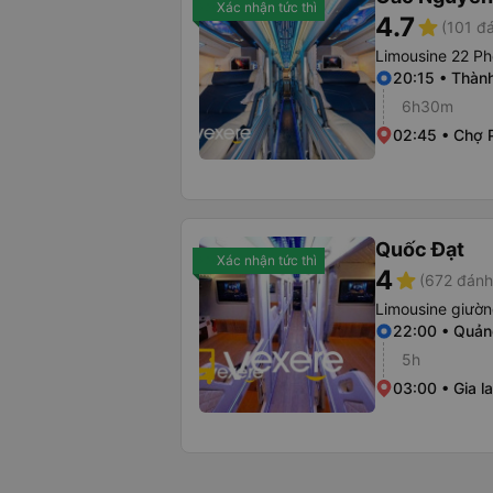
Xác nhận tức thì
4.7
star
(101 đá
Limousine 22 Ph
20:15 • Thàn
6h30m
02:45 • Chợ 
Quốc Đạt
Xác nhận tức thì
4
star
(672 đánh
Limousine giườ
22:00 • Quản
5h
03:00 • Gia la