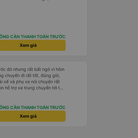
ÔNG CẦN THANH TOÁN TRƯỚC
Xem giá
rước đó nhưng rất bất ngờ vì hôm
ng chuyến đi rất tốt, đúng giờ,
tài xế và phụ xe nói chuyện rất
òn hỗ trợ xe trung chuyển tới tận
g nhà xe duy trì được chất lượng
ÔNG CẦN THANH TOÁN TRƯỚC
Xem giá