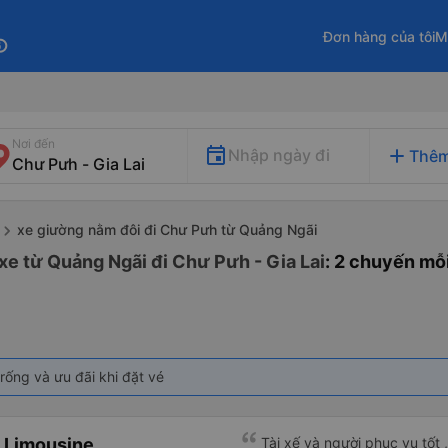
Đơn hàng của tôi
M
fo
Nơi đến
add
Nhập ngày đi
Thêm
xe giường nằm đôi đi Chư Pưh từ Quảng Ngãi
xe từ Quảng Ngãi đi Chư Pưh - Gia Lai
: 2 chuyến mỗ
rống và ưu đãi khi đặt vé
 Limousine
Tài xế và người phục vụ tốt 