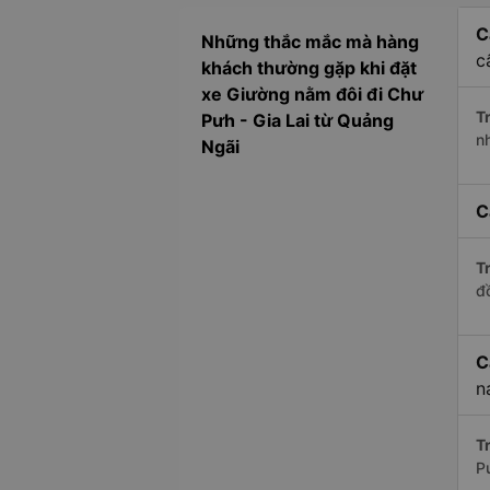
C
Những thắc mắc mà hàng
c
khách thường gặp khi đặt
xe Giường nằm đôi đi Chư
Tr
Pưh - Gia Lai từ Quảng
n
Ngãi
C
Tr
đ
C
n
Tr
Pư