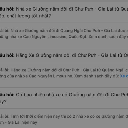
âu hỏi:
Nhà xe Giường nằm đôi đi Chư Pưh - Gia Lai từ Qu
ấp, chất lượng tốt nhất?
ả lời:
Nhà xe Giường nằm đôi đi Quảng Ngãi Chư Pưh - Gia Lai được đ
hững nhà xe Cao Nguyên Limousine, Quốc Đạt. Xem danh sách đầy
âu hỏi:
Hãng Xe Giường nằm đôi đi Chư Pưh - Gia Lai từ Qu
ả lời:
Hãng xe Giường nằm đôi đi Chư Pưh - Gia Lai từ Quảng Ngãi có
ồng của nhà xe Cao Nguyên Limousine. Xem danh sách đầy đủ:
Xe đ
âu hỏi:
Có bao nhiêu nhà xe có Giường nằm đôi đi Chư Pưh 
ay?
ả lời:
Tính tới thời điểm hiện nay thì có 2 nhà xe có xe Giường nằm
h - Gia Lai hiện nay