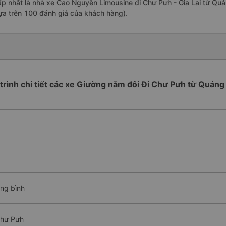
ấp nhất là nhà xe Cao Nguyên Limousine đi Chư Pưh - Gia Lai từ Quả
ựa trên 100 đánh giá của khách hàng).
 trình chi tiết các xe Giường nằm đôi Đi Chư Pưh từ Quảng
ung bình
Chư Pưh