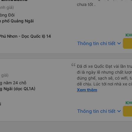
chưa tốt .
nh giá)
òng Đôi
h phố Quảng Ngãi
KH
Phú Nhơn - Dọc Quốc lộ 14
keyboard_arrow_down
Thông tin chi tiết
Đã đi xe Quốc Đạt vài lần t
đi là ngày lễ nhưng chất lượ
 giá)
đúng ghế, sạch sẽ, có wifi, 
ng nằm 24 chỗ
dễ chịu. Lúc tới nơi nhà xe c
g Ngãi (dọc QL1A)
nhà. 10đ cho nhà xe, hy vọn
Xem thêm
này. Cảm ơn
KH
i
keyboard_arrow_down
Thông tin chi tiết