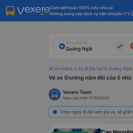
Cam kết hoàn 150% nếu nhà xe

không cung cấp dịch vụ vận chuyển (*)
in
Nơi xuất phát
import_export
Vé xe khách
xe đi Gia Lai từ Quảng Ngãi
Vé xe Giường nằm đôi của 5 nhà 
Vexere Team
Ngày cập nhật: 07/08/2026
Chọn ngày đi để xem giá vé, số ghế t
info
Cao Nguyên