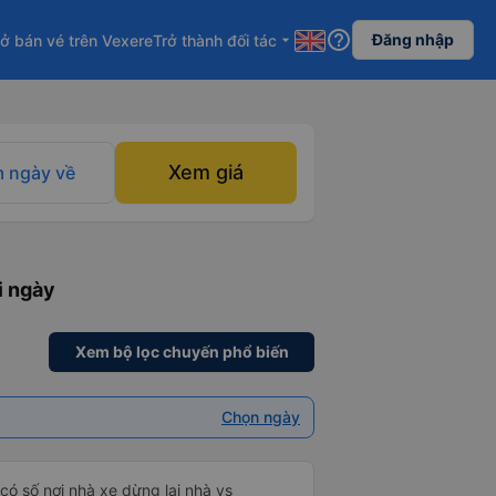
help_outline
Đăng nhập
ở bán vé trên Vexere
Trở thành đối tác
arrow_drop_down
Xem giá
 ngày về
i ngày
Xem bộ lọc chuyến phổ biến
Chọn ngày
,có số nơi nhà xe dừng lại nhà vs