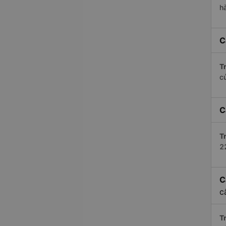
h
C
Tr
c
C
Tr
2
C
c
Tr