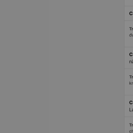
C
Tr
đ
C
n
Tr
k
C
L
Tr
c