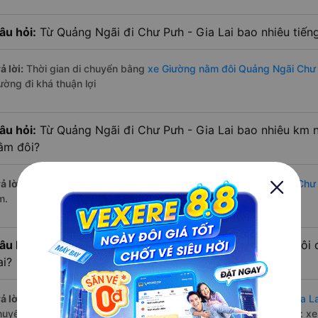
âu hỏi:
Từ Quảng Ngãi đi Chư Pưh - Gia Lai bao nhiêu tiế
ả lời:
Thời gian di chuyển bằng
xe Giường nằm đôi Quảng Ngãi Chư 
ường đi khá thuận lợi
âu hỏi:
Từ Quảng Ngãi đi Chư Pưh - Gia Lai bao nhiêu km 
ằm đôi?
ả lời:
Đường di chuyển bằng
xe Giường nằm đôi đi Quảng Ngãi Chư 
m.
âu hỏi:
Mỗi ngày có bao nhiêu chuyến xe Giường nằm đôi 
ai?
ả lời:
Tuyến đường
xe Giường nằm đôi Quảng Ngãi Chư Pưh - Gia La
huyến trên
Vexere.com
bắt đầu từ 20:15 đến 22:00 bởi 2 nhà xe: x