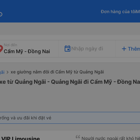
Đơn hàng của tôi
M
fo
Nơi đến
add
Nhập ngày đi
Thêm
xe giường nằm đôi đi Cẩm Mỹ từ Quảng Ngãi
ãi
xe từ Quảng Ngãi - Quảng Ngãi đi Cẩm Mỹ - Đồng Na
rống và ưu đãi khi đặt vé
 VIP Limousine
Người nước ngoài rất khó hiể