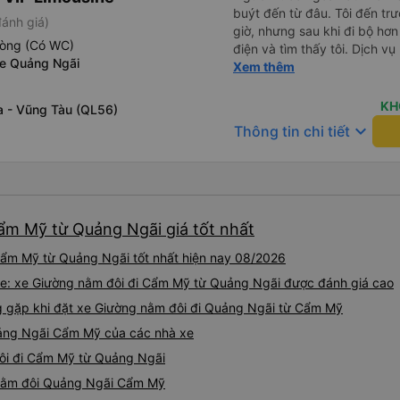
buýt đến từ đâu. Tôi đến tr
đánh giá)
giờ, nhưng sau khi đi bộ hơn
hòng (Có WC)
điện và tìm thấy tôi. Dịch v
xe Quảng Ngãi
tôi ngủ ngon hơn ở khách sạn 
Xem thêm
hơn nếu tiếng còi xe bớt to h
cho điểm tối đa. Cảm ơn bạn 
KH
a - Vũng Tàu (QL56)
keyboard_arrow_down
Thông tin chi tiết
ẩm Mỹ từ Quảng Ngãi giá tốt nhất
Cẩm Mỹ từ Quảng Ngãi tốt nhất hiện nay 08/2026
ne: xe Giường nằm đôi đi Cẩm Mỹ từ Quảng Ngãi được đánh giá cao
gặp khi đặt xe Giường nằm đôi đi Quảng Ngãi từ Cẩm Mỹ
uảng Ngãi Cẩm Mỹ của các nhà xe
đôi đi Cẩm Mỹ từ Quảng Ngãi
g nằm đôi Quảng Ngãi Cẩm Mỹ