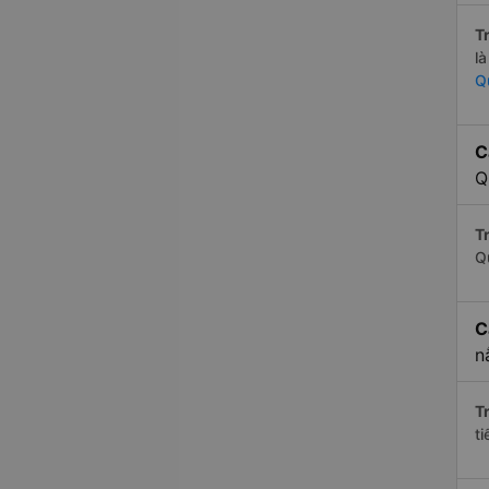
Tr
l
Q
C
Q
Tr
Q
C
n
Tr
t