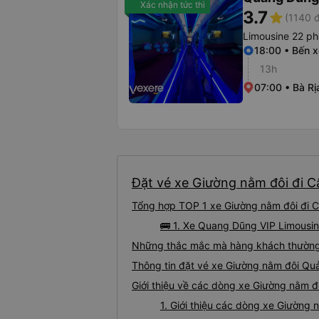
Xác nhận tức thì
3.7
star
(1140 
Limousine 22 p
18:00 • Bến 
13h
07:00 • Bà Rị
Đặt vé xe Giường nằm đôi đi C
Tổng hợp TOP 1 xe Giường nằm đôi đi 
🚌 1. Xe Quang Dũng VIP Limousi
Những thắc mắc mà hàng khách thường 
Thông tin đặt vé xe Giường nằm đôi Q
Giới thiệu về các dòng xe Giường nằm 
1. Giới thiệu các dòng xe Giườn