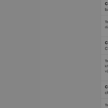
C
b
Tr
d
C
C
Tr
k
v
C
c
Tr