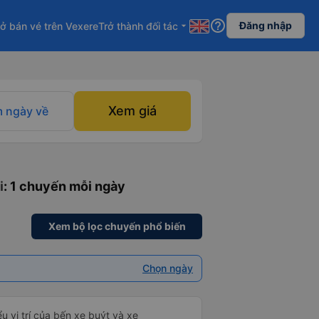
help_outline
Đăng nhập
ở bán vé trên Vexere
Trở thành đối tác
arrow_drop_down
Xem giá
 ngày về
i
: 1 chuyến mỗi ngày
Xem bộ lọc chuyến phổ biến
Chọn ngày
u vị trí của bến xe buýt và xe