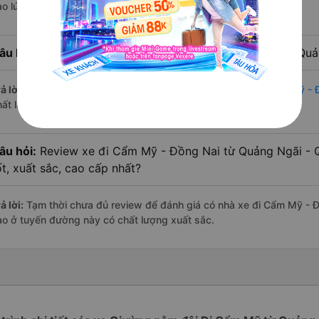
ào lúc 18:00 là của nhà xe Quang Dũng VIP Limousine.
âu hỏi:
Nhà xe đi Cẩm Mỹ - Đồng Nai từ Quảng Ngãi - Quản
ả lời:
Chuyến
Giường nằm đôi Quảng Ngãi - Quảng Ngãi Cẩm Mỹ - 
hất là vào lúc 18:00 là của nhà xe Quang Dũng VIP Limousine.
âu hỏi:
Review xe đi Cẩm Mỹ - Đồng Nai từ Quảng Ngãi - 
ốt, xuất sắc, cao cấp nhất?
ả lời:
Tạm thời chưa đủ review để đánh giá có nhà xe đi Cẩm Mỹ - 
ào ở tuyến đường này có chất lượng xuất sắc.