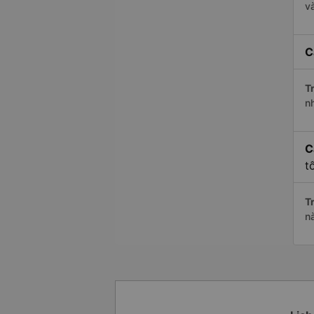
v
C
Tr
n
C
t
Tr
n