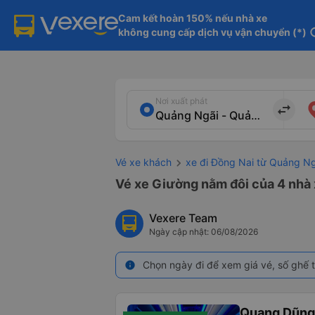
Cam kết hoàn 150% nếu nhà xe

không cung cấp dịch vụ vận chuyển (*)
in
Nơi xuất phát
import_export
Vé xe khách
xe đi Đồng Nai từ Quảng Ng
Vé xe Giường nằm đôi của 4 nhà 
Vexere Team
Ngày cập nhật: 06/08/2026
Chọn ngày đi để xem giá vé, số ghế t
info
Quang Dũng