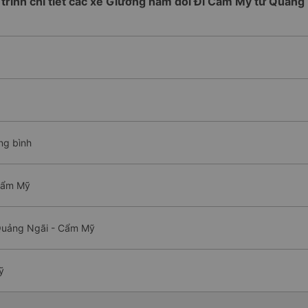
 trình chi tiết các xe Giường nằm đôi Đi Cẩm Mỹ từ Quảng
ng bình
 Cẩm Mỹ
 Quảng Ngãi - Cẩm Mỹ
ỹ