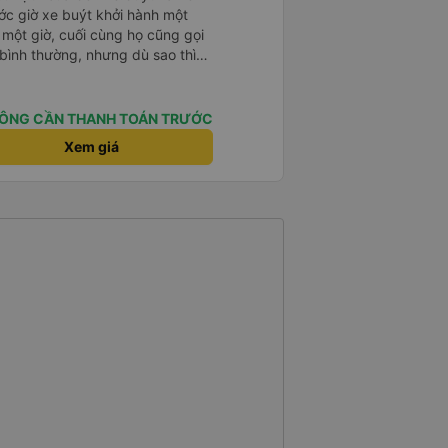
ước giờ xe buýt khởi hành một
 một giờ, cuối cùng họ cũng gọi
ụ bình thường, nhưng dù sao thì
vì tôi rất thoải mái. Sẽ tuyệt
ơn. Nhưng tôi thích nó nên tôi
rất nhiều.
ÔNG CẦN THANH TOÁN TRƯỚC
Xem giá