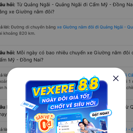
âu hỏi:
Từ Quảng Ngãi - Quảng Ngãi đi Cẩm Mỹ - Đồng Nai
ằng xe Giường nằm đôi?
ả lời:
Đường di chuyển bằng
xe Giường nằm đôi đi Quảng Ngãi - Q
ài khoảng 820 km.
âu hỏi:
Mỗi ngày có bao nhiêu chuyến xe Giường nằm đôi 
ẩm Mỹ - Đồng Nai?
ả lời:
Tuyến đường
xe Giường nằm đôi Quảng Ngãi - Quảng Ngãi C
hoảng 1 chuyến trên
Vexere.com
bắt đầu từ 18:00 đến 18:00 bởi 1
ận hành. Các giờ xe chạy có đầy đủ cả ban ngày, buổi trưa, buổi ch
âu hỏi:
Nhà xe Giường nằm đôi đi Cẩm Mỹ - Đồng Nai từ Q
hạy sớm nhất?
ả lời:
Chuyến
Giường nằm đôi Quảng Ngãi - Quảng Ngãi Cẩm Mỹ - 