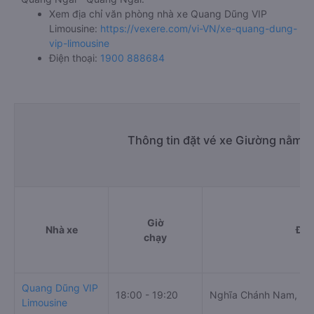
Xem địa chỉ văn phòng nhà xe Quang Dũng VIP
Limousine:
https://vexere.com/vi-VN/xe-quang-dung-
vip-limousine
Điện thoại:
1900 888684
Thông tin đặt vé xe Giường nằm đ
Giờ
Nhà xe
Điể
chạy
Quang Dũng VIP
18:00 - 19:20
Nghĩa Chánh Nam, Dọc
Limousine