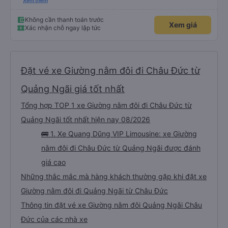
sao thì tôi ngủ ngon hơn ở khách sạn vì tôi rất thoải mái. Sẽ tuyệt hơn nếu
Xem thêm
tiếng còi xe bớt to hơn. Nhưng tôi thích nó nên tôi cho điểm tối đa. Cảm ơn
bạn rất nhiều.
Không cần thanh toán trước
Xem giá
Xác nhận chỗ ngay lập tức
Đặt vé xe Giường nằm đôi đi Châu Đức từ
Quảng Ngãi giá tốt nhất
Tổng hợp TOP 1 xe Giường nằm đôi đi Châu Đức từ
Quảng Ngãi tốt nhất hiện nay 08/2026
🚌 1. Xe Quang Dũng VIP Limousine: xe Giường
nằm đôi đi Châu Đức từ Quảng Ngãi được đánh
giá cao
Những thắc mắc mà hàng khách thường gặp khi đặt xe
Giường nằm đôi đi Quảng Ngãi từ Châu Đức
Thông tin đặt vé xe Giường nằm đôi Quảng Ngãi Châu
Đức của các nhà xe