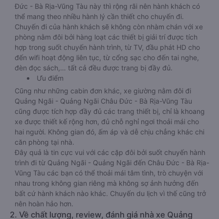
Đức - Bà Rịa-Vũng Tàu này thì rộng rãi nên hành khách có
thể mang theo nhiều hành lý cần thiết cho chuyến đi.
Chuyến đi của hành khách sẽ không còn nhàm chán với xe
phòng nằm đôi bởi hàng loạt các thiết bị giải trí được tích
hợp trong suốt chuyến hành trình, từ TV, đầu phát HD cho
đến wifi hoạt động liên tục, từ cổng sạc cho đến tai nghe,
đèn đọc sách,… tất cả đều được trang bị đầy đủ.
Ưu điểm
Cũng như những cabin đơn khác, xe giường nằm đôi đi
Quảng Ngãi - Quảng Ngãi Châu Đức - Bà Rịa-Vũng Tàu
cũng được tích hợp đầy đủ các trang thiết bị, chỉ là khoang
xe được thiết kế rộng hơn, đủ chỗ nghỉ ngơi thoải mái cho
hai người. Không gian đó, ấm áp và dễ chịu chẳng khác chi
căn phòng tại nhà.
Đây quả là tin cực vui với các cặp đôi bởi suốt chuyến hành
trình đi từ Quảng Ngãi - Quảng Ngãi đến Châu Đức - Bà Rịa-
Vũng Tàu các bạn có thể thoải mái tâm tình, trò chuyện với
nhau trong không gian riêng mà không sợ ảnh hưởng đến
bất cứ hành khách nào khác. Chuyến du lịch vì thế cũng trở
nên hoàn hảo hơn.
2. Về chất lượng, review, đánh giá nhà xe Quảng