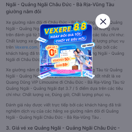
Ngãi - Quảng Ngãi Châu Đức - Bà Rịa-Vũng Tàu
giường nằm đôi
Xe giường nằm đôi đi Châu Đức - Bà Rịa-Vũng Tàu từ Quảng
Ngãi - Quảng Ngãi tốt nhất được phân loại chất lượng dựa
trên đánh giá từ 1 đến 5 của khách hàng với các tiêu chí như:
Chất lượng xe giường nằm đôi, Đúng giờ, Chất lượng phục vụ
trên
Vexere.com
. Đánh giá này được viết trực tiếp bởi các
khách hàng đã trải nghiệm các hãng Xe Quảng Ngãi - Quảng
Ngãi đi Châu Đức - Bà Rịa-Vũng Tàu.
Xe giường nằm đôi đi Châu Đức - Bà Rịa-Vũng Tàu từ Quảng
Ngãi - Quảng Ngãi được phân loại chất lượng tốt nhất là xe
Quang Dũng VIP Limousine đi Châu Đức - Bà Rịa-Vũng Tàu từ
Quảng Ngãi - Quảng Ngãi đạt 3.7 / 5 điểm dựa trên các tiêu
chí như: Chất lượng xe, Đúng giờ, Chất lượng phục vụ.
Đánh giá này được viết trực tiếp bởi các khách hàng đã trải
nghiệm dịch vụ của các hãng xe giường nằm đôi đi Quảng
Ngãi - Quảng Ngãi Châu Đức - Bà Rịa-Vũng Tàu .
3. Giá vé xe Quảng Ngãi - Quảng Ngãi Châu Đức -