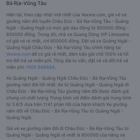
Bà Rịa-Vũng Tàu
Hiện tại, theo cập nhật mới nhất của Vexere.com, giá vé xe
giường nằm đôi tuyến Châu Đức - Bà Rịa-Vũng Tàu - Quảng
Ngãi - Quảng Ngãi có mức giá dao động từ 800000 đồng -
850000 đồng. Trong đó, nhà xe Quang Dũng VIP Limousine
có giá vé rẻ nhất, chỉ 800000 đồng. Đặt vé xe Quảng Ngãi -
Quảng Ngãi Châu Đức - Bà Rịa-Vũng Tàu chính hãng tại
Vexere.com
để có giá rẻ nhất, đảm bảo giữ chỗ 100% và hỗ
trợ đổi trả vé miễn phí. Tổng đài tư vấn, đặt vé và đổi trả vé
miễn phí:
1900 888684
.
Xe Quảng Ngãi - Quảng Ngãi Châu Đức - Bà Rịa-Vũng Tàu
giường nằm đôi tốt nhất: Xe từ Quảng Ngãi - Quảng Ngãi đi
Châu Đức - Bà Rịa-Vũng Tàu giường nằm đôi được đánh giá
chung có chất lượng Trung bình với điểm đánh giá trung bình
từ 3.6/5 dựa trên 1141 phản hồi của hành khách Xe giường
nằm đôi về Châu Đức - Bà Rịa-Vũng Tàu từ Quảng Ngãi -
Quảng Ngãi.
Giá vé xe giường nằm đôi đi Châu Đức - Bà Rịa-Vũng Tàu từ
Quảng Ngãi - Quảng Ngãi rẻ nhất là 800000 của hãng xe