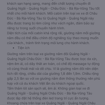
khách sạn hạng sang, mang đến chất lượng chuyến đi
Quảng Ngãi - Quảng Ngãi - Châu Đức - Bà Rịa-Vũng Tàu tốt
nhất cho mỗi hành khách. Mỗi cabin trên loại xe xe đi Châu
Đức - Bà Rịa-Vũng Tàu từ Quảng Ngãi - Quảng Ngãi này
đều được trang bị rèm cũng như vách ngăn, đảm bảo sự
riêng tư trong suốt chuyến hành trình.
Diện tích của mỗi cabin khá rộng rãi, giường nằm mỗi giường
nằm đều có thể điều chỉnh độ nghiêng tùy theo mong muốn
của khách., tránh tình trạng mỏi lưng cho hành khách.
Tiện ích
Giường nằm trên loại xe giường nằm đôi Quảng Ngãi -
Quảng Ngãi Châu Đức - Bà Rịa-Vũng Tàu được bọc da xịn,
nệm êm ái, có dây thắt an toàn, có chế độ massage tự động
vô cùng thoải mái và dễ chịu. Vì là giường nằm đôi nên diện
tích rất rộng, chiều dài của giường 1,8 đến 1,9m. Chiều rộng
gấp 2,5 lần so với xe giường nằm đơn thông thường nên phù
hợp với cả du khách Việt lẫn du khách ngoại quốc.
Tấm thảm lót sàn sạch sẽ, êm ái. Không gian loại xe đi
Quảng Ngãi - Quảng Ngãi Châu Đức - Bà Rịa-Vũng Tàu
được lắp đặt hệ thống đèn led trang trí cực ấn tượng.
Khoang chứa trên loại xe Quảng Ngãi - Quảng Ngãi Châu