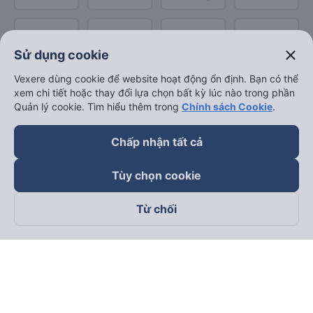
close
Sử dụng cookie
Vexere dùng cookie để website hoạt động ổn định. Bạn có thể
xem chi tiết hoặc thay đổi lựa chọn bất kỳ lúc nào trong phần
Quản lý cookie. Tìm hiểu thêm trong
Chính sách Cookie
.
Chấp nhận tất cả
Tùy chọn cookie
Từ chối
Theo dõi chúng tôi trên
Facebook
Tiktok
Youtube
Công ty TNHH Thương Mại Dịch Vụ Vexere