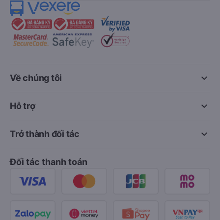
keyboard_arrow_down
Về chúng tôi
keyboard_arrow_down
Hỗ trợ
keyboard_arrow_down
Trở thành đối tác
Đối tác thanh toán