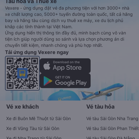
Tàu hoả và Thuê xe
Vexere - ứng dụng đặt vé đa phương tiện với hơn 3000+ nhà
xe chất lượng cao, 5000+ tuyến đường toàn quốc, tất cả hãng
bay và hãng tàu cùng dịch vụ thuê xe máy, xe du lịch phủ
khắp các tỉnh thành tại Việt Nam.
Ứng dụng hiển thị thông tin đầy đủ, minh bạch cùng vô vàn
tiện ích giúp người dùng so sánh và lựa chọn phương án di
chuyển tiết kiệm, nhanh chóng và phù hợp nhất.
Tải ứng dụng Vexere ngay
Vé xe khách
Vé tàu hỏa
Xe đi Buôn Mê Thuột từ Sài Gòn
Vé tàu Sài Gòn Nha Trang
Xe đi Vũng Tàu từ Sài Gòn
Vé tàu Sài Gòn Phan Thiết
Xe đi Nha Trang từ Sài Gòn
Vé tàu Sài Gòn Đà Nẵng