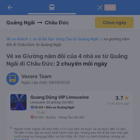
arrow_back
Tải app Vexere ngay!
Tải app Vexere
-30k
Mở app
Mở app
Nhận ưu đãi thành viên độc
-30k/ghế khi đặt vé máy bay qua
quyền
app
Quảng Ngãi
Châu Đức
Chọn ngày
Vé xe khách
xe đi Bà Rịa-Vũng Tàu từ Quảng Ngãi
xe giường nằm
đôi đi Châu Đức từ Quảng Ngãi
Vé xe Giường nằm đôi của 4 nhà xe từ Quảng
Ngãi đi Châu Đức
: 2 chuyến mỗi ngày
Vexere Team
Ngày cập nhật: 08/08/2026
Quang Dũng VIP Limousine
3.7
Limousine 22 phòng (Có WC)
(1141 đánh giá)
18:00 • Bến xe Quảng Ngãi
13 giờ
07:00 • Bà Rịa - Vũng Tàu (QL56)
Người nước ngoài rất khó hiểu vị trí của bến xe buýt và xe buýt đến từ đâu.
Tôi đến trước giờ xe buýt khởi hành một giờ, nhưng sau khi đi bộ hơn một giờ,
cuối cùng họ cũng gọi điện và tìm thấy tôi. Dịch vụ bình thường, nhưng dù