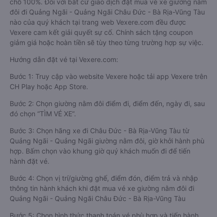
chỗ 100%. Đối với bất cứ giao dịch đặt mua vé xe giường nằm
đôi đi Quảng Ngãi - Quảng Ngãi Châu Đức - Bà Rịa-Vũng Tàu
nào của quý khách tại trang web Vexere.com đều được
Vexere cam kết giải quyết sự cố. Chính sách tặng coupon
giảm giá hoặc hoàn tiền sẽ tùy theo từng trường hợp sự việc.
Hướng dẫn đặt vé tại Vexere.com:
Bước 1: Truy cập vào website Vexere hoặc tải app Vexere trên
CH Play hoặc App Store.
Bước 2: Chọn giường nằm đôi điểm đi, điểm đến, ngày đi, sau
đó chọn “TÌM VÉ XE”.
Bước 3: Chọn hãng xe đi Châu Đức - Bà Rịa-Vũng Tàu từ
Quảng Ngãi - Quảng Ngãi giường nằm đôi, giờ khởi hành phù
hợp. Bấm chọn vào khung giờ quý khách muốn đi để tiến
hành đặt vé.
Bước 4: Chọn vị trí/giường ghế, điểm đón, điểm trả và nhập
thông tin hành khách khi đặt mua vé xe giường nằm đôi đi
Quảng Ngãi - Quảng Ngãi Châu Đức - Bà Rịa-Vũng Tàu
Bước 5: Chọn hình thức thanh toán vé phù hợp và tiến hành