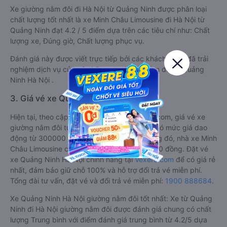
Xe giường nằm đôi đi Hà Nội từ Quảng Ninh được phân loại
chất lượng tốt nhất là xe Minh Châu Limousine đi Hà Nội từ
Quảng Ninh đạt 4.2 / 5 điểm dựa trên các tiêu chí như: Chất
lượng xe, Đúng giờ, Chất lượng phục vụ.
Đánh giá này được viết trực tiếp bởi các khách hàng đã trải
nghiệm dịch vụ của các hãng xe giường nằm đôi đi Quảng
Ninh Hà Nội .
3. Giá vé xe Quảng Ninh Hà Nội
Hiện tại, theo cập nhật mới nhất của Vexere.com, giá vé xe
giường nằm đôi tuyến Hà Nội - Quảng Ninh có mức giá dao
động từ 300000 đồng - 500000 đồng. Trong đó, nhà xe Minh
Châu Limousine có giá vé rẻ nhất, chỉ 300000 đồng. Đặt vé
xe Quảng Ninh Hà Nội chính hãng tại
Vexere.com
để có giá rẻ
nhất, đảm bảo giữ chỗ 100% và hỗ trợ đổi trả vé miễn phí.
Tổng đài tư vấn, đặt vé và đổi trả vé miễn phí:
1900 888684
.
Xe Quảng Ninh Hà Nội giường nằm đôi tốt nhất: Xe từ Quảng
Ninh đi Hà Nội giường nằm đôi được đánh giá chung có chất
lượng Trung bình với điểm đánh giá trung bình từ 4.2/5 dựa