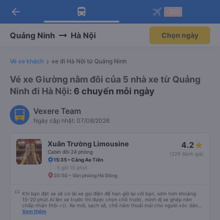
arrow_back
Tải app Vexere ngay!
Tải app Vexere
-30k
Mở app
Mở app
Nhận ưu đãi thành viên độc
-30k/ghế khi đặt vé máy bay qua
quyền
app
Quảng Ninh
Hà Nội
Chọn ngày
Vé xe khách
xe đi Hà Nội từ Quảng Ninh
Vé xe Giường nằm đôi của 5 nhà xe từ Quảng
Ninh đi Hà Nội
: 6 chuyến mỗi ngày
Vexere Team
Ngày cập nhật: 07/08/2026
Xuân Trường Limousine
4.2
Cabin đôi 24 phòng
(229 đánh giá)
15:35 • Cảng Ao Tiên
5 giờ 15 phút
20:50 • Văn phòng Hà Đông
Khi bạn đặt xe sẽ có lái xe gọi điện để hẹn giờ lại với bạn, sớm hơn khoảng
15-20 phút.Ai lên xe trước thì được chọn chỗ trước, mình đj xe ghép nên
chấp nhận thôi =)). Xe mới, sạch sẽ, chỗ nằm thoải mái cho người vóc dáng
vừa ( ai m8 người thì hơi vướng víu xíu ha ). Hừm xe mới, điều hoà lạnh sâu
Xem thêm
nên bạn nào không chịu được lạnh nhớ lấu cái chăn dày đắp cho ấm. Bác tài