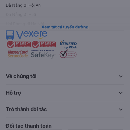
Đà Nẵng đi Hội An
Đà Nẵng đi Huế
Hải Phòng đi Hà Nội
Xem tất cả tuyến đường
keyboard_arrow_down
Về chúng tôi
keyboard_arrow_down
Hỗ trợ
keyboard_arrow_down
Trở thành đối tác
Đối tác thanh toán