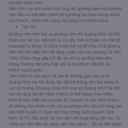
chuyến hành trình.
Diện tích của mỗi cabin khá rộng rãi, giường nằm mỗi giường
nằm đều có thể điều chỉnh độ nghiêng tùy theo mong muốn
của khách., tránh tình trạng mỏi lưng cho hành khách.
Tiện ích
Giường nằm trên loại xe giường nằm đôi Quảng Ninh Hà Nội
được bọc da xịn, nệm êm ái, có dây thắt an toàn, có chế độ
massage tự động vô cùng thoải mái và dễ chịu. Vì là giường
nằm đôi nên diện tích rất rộng, chiều dài của giường 1,8 đến
1,9m. Chiều rộng gấp 2,5 lần so với xe giường nằm đơn
thông thường nên phù hợp với cả du khách Việt lẫn du
khách ngoại quốc.
Tấm thảm lót sàn sạch sẽ, êm ái. Không gian loại xe đi
Quảng Ninh Hà Nội được lắp đặt hệ thống đèn led trang trí
cực ấn tượng. Khoang chứa trên loại xe Quảng Ninh Hà Nội
này thì rộng rãi nên hành khách có thể mang theo nhiều
hành lý cần thiết cho chuyến đi. Chuyến đi của hành khách
sẽ không còn nhàm chán với xe phòng nằm đôi bởi hàng loạt
các thiết bị giải trí được tích hợp trong suốt chuyến hành
trình, từ TV, đầu phát HD cho đến wifi hoạt động liên tục, từ
cổng sạc cho đến tai nghe, đèn đọc sách,… tất cả đều được