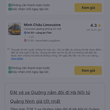
lái xe khá là êm nhưng mỗi tội khi nói chuyện điện thoại khá là to làm mình
trong chuyến đi tỉnh dậy sương sương khoảng 2-3 lần nhưng vẫn ngủ ngon
Không cần thanh toán trước
Xem giá
(may béo nên dễ ngủ tỉnh là ngủ típ ). Nhà xe nên mắc cái rèm hay màn
Xác nhận chỗ ngay lập tức
nhựa ngăn cách khách với lái xe, ổm cho 2 bên. Nói chung mình rất có thiện
cảm với nhà xe này nên nếu đi đâu xuống Hạ Long thì mình vẫn chọn quay
lại nhà xe ni.
Minh Châu Limousine
4.3
Limousine giường phòng 22 chỗ
(68 đánh giá)
14:30 • cảng Ao Tiên
3 giờ
17:30 • Aeon Mall Long Biên
Chuyến đi rất tuyệt, thông tin hữu ích. Chỉ có điều là chúng tôi đã chọn điểm
đến là nhà nghỉ ở Tạ Xu, nhưng khi đến nơi thì tài xế nói không thể đến đó
được nên chúng tôi phải đi đường vòng, tốn gấp đôi tiền vé cho cả chặng
cuối của chuyến đi từ Hà Nội. Ngoài ra thì mọi thứ khác đều rất tốt.
Xem thêm
Không cần thanh toán trước
Xem giá
Xác nhận chỗ ngay lập tức
Đặt vé xe Giường nằm đôi đi Hà Nội từ
Quảng Ninh giá tốt nhất
Tổng hợp TOP 2 xe Giường nằm đôi đi Hà Nội từ Quảng