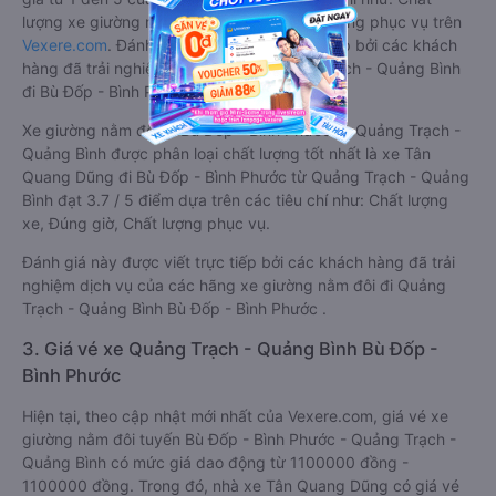
lượng xe giường nằm đôi, Đúng giờ, Chất lượng phục vụ trên
Vexere.com
. Đánh giá này được viết trực tiếp bởi các khách
hàng đã trải nghiệm các hãng Xe Quảng Trạch - Quảng Bình
đi Bù Đốp - Bình Phước.
Xe giường nằm đôi đi Bù Đốp - Bình Phước từ Quảng Trạch -
Quảng Bình được phân loại chất lượng tốt nhất là xe Tân
Quang Dũng đi Bù Đốp - Bình Phước từ Quảng Trạch - Quảng
Bình đạt 3.7 / 5 điểm dựa trên các tiêu chí như: Chất lượng
xe, Đúng giờ, Chất lượng phục vụ.
Đánh giá này được viết trực tiếp bởi các khách hàng đã trải
nghiệm dịch vụ của các hãng xe giường nằm đôi đi Quảng
Trạch - Quảng Bình Bù Đốp - Bình Phước .
3. Giá vé xe Quảng Trạch - Quảng Bình Bù Đốp -
Bình Phước
Hiện tại, theo cập nhật mới nhất của Vexere.com, giá vé xe
giường nằm đôi tuyến Bù Đốp - Bình Phước - Quảng Trạch -
Quảng Bình có mức giá dao động từ 1100000 đồng -
1100000 đồng. Trong đó, nhà xe Tân Quang Dũng có giá vé