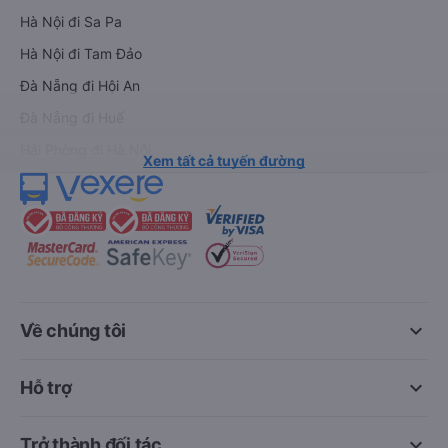
Hà Nội đi Sa Pa
Hà Nội đi Tam Đảo
Đà Nẵng đi Hội An
Đà Nẵng đi Huế
Hải Phòng đi Hà Nội
Xem tất cả tuyến đường
keyboard_arrow_down
Về chúng tôi
keyboard_arrow_down
Hỗ trợ
keyboard_arrow_down
Trở thành đối tác