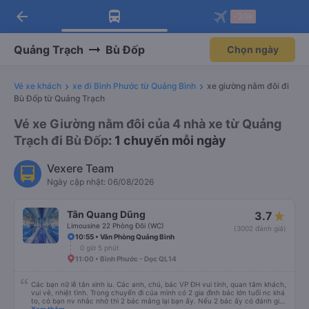
arrow_back
Tải app Vexere ngay!
Tải app Vexere
-30k
Mở app
Mở app
Nhận ưu đãi thành viên độc
-30k/ghế khi đặt vé máy bay qua
quyền
app
Quảng Trạch
Bù Đốp
Chọn ngày
Vé xe khách
xe đi Bình Phước từ Quảng Bình
xe giường nằm đôi đi
Bù Đốp từ Quảng Trạch
Vé xe Giường nằm đôi của 4 nhà xe từ Quảng
Trạch đi Bù Đốp
: 1 chuyến mỗi ngày
Vexere Team
Ngày cập nhật: 06/08/2026
Tân Quang Dũng
3.7
Limousine 22 Phòng Đôi (WC)
(3002 đánh giá)
10:55 • Văn Phòng Quảng Bình
0 giờ 5 phút
11:00 • Bình Phước - Dọc QL14
Các bạn nữ lễ tân xinh iu. Các anh, chú, bác VP ĐH vui tính, quan tâm khách,
vui vẻ, nhiệt tình. Trong chuyến đi của mình có 2 gia đình bác lớn tuổi nc khá
to, có bạn nv nhắc nhở thì 2 bác mắng lại bạn ấy. Nếu 2 bác ấy có đánh giá