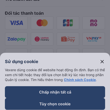
Đối tác thanh toán
close
Sử dụng cookie
Vexere dùng cookie để website hoạt động ổn định. Bạn có thể
xem chi tiết hoặc thay đổi lựa chọn bất kỳ lúc nào trong phần
Quản lý cookie. Tìm hiểu thêm trong
Chính sách Cookie
.
Chấp nhận tất cả
Tùy chọn cookie