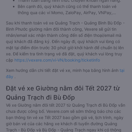
Thanh toán bằng hình thức chuyển khoản ngân hàng.
Bên cạnh đó, quý khách cũng có thể thanh toán vé
thông qua các ví Momo, ZaloPay, AirPay, VNPay,…
Sau khi thanh toán vé xe Quảng Trạch - Quảng Bình Bù Đốp -
Bình Phước giường nằm đôi thành công, Vexere sẽ gửi tin
nhắn/email xác nhận thành công đến số điện thoại/email mà
quý khách đã đăng ký. Đến ngày đi, quý khách vui lòng có
mặt tại điểm đón trước 30 phút giờ khởi hành để chuẩn bị lên
xe. Để kiểm tra tình trạng vé đã đặt, quý khách vui lòng truy
cập
https://vexere.com/vi-VN/booking/ticketinfo
Xem hướng dẫn chi tiết đặt vé xe, minh họa bằng hình ảnh
tại
đây
.
Đặt vé xe Giường nằm đôi Tết 2027 từ
Quảng Trạch đi Bù Đốp
Vé xe Giường nằm đôi tết 2027 từ Quảng Trạch đi Bù Đốp vẫn
chưa được công bố. Vexere.com sẽ sớm thông báo cho các
bạn thông tin vé xe Tết 2027 bao gồm giá vé, lịch trình, ngày
giờ bán vé của các hãng xe khách đi tuyến đường Quảng
Trạch - Bù Đốp và Bù Đốp - Quảng Trạch ngay khi có thông