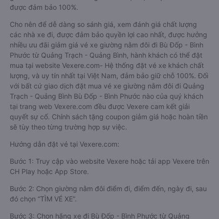
được đảm bảo 100%.
Cho nên để dễ dàng so sánh giá, xem đánh giá chất lượng
các nhà xe đi, được đảm bảo quyền lợi cao nhất, được hưởng
nhiều ưu đãi giảm giá vé xe giường nằm đôi đi Bù Đốp - Bình
Phước từ Quảng Trạch - Quảng Bình, hành khách có thể đặt
mua tại website Vexere.com- Hệ thống đặt vé xe khách chất
lượng, và uy tín nhất tại Việt Nam, đảm bảo giữ chỗ 100%. Đối
với bất cứ giao dịch đặt mua vé xe giường nằm đôi đi Quảng
Trạch - Quảng Bình Bù Đốp - Bình Phước nào của quý khách
tại trang web Vexere.com đều được Vexere cam kết giải
quyết sự cố. Chính sách tặng coupon giảm giá hoặc hoàn tiền
sẽ tùy theo từng trường hợp sự việc.
Hướng dẫn đặt vé tại Vexere.com:
Bước 1: Truy cập vào website Vexere hoặc tải app Vexere trên
CH Play hoặc App Store.
Bước 2: Chọn giường nằm đôi điểm đi, điểm đến, ngày đi, sau
đó chọn “TÌM VÉ XE”.
Bước 3: Chọn hãng xe đi Bù Đốp - Bình Phước từ Quảng