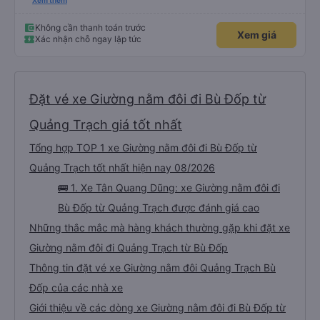
xấu thì mình ngược lại nha. Bạn ấy nhắc nhở rất đúng. 2 bác nói rất to. To
Xem thêm
đến lỗi mình ngủ còn mơ được câu chuyện các bác nói với nhau xuất hiện
trong giấc mơ của mình luôn. Nên nếu bạn ấy bị phản ánh thì đừng trừ lương
bạn ấy nha. Nếu bạn ấy bị trừ thì bảo bạn ấy liên hệ sđt của mình, mình hỗ
Không cần thanh toán trước
Xem giá
trợ ạ. Số mình đuôi 666, chuyến ĐH-NT ngày 16/1. À các bạn nữ lễ tân xinh
Xác nhận chỗ ngay lập tức
iu còn đổi cho mình phòng đơn sang đôi xong còn note là (một mình) yêu
luôn. Nhưng phòng đôi mà nằm một thì mỗi lần xe rẽ 1 cái là ✈️ Ít đi xe khách
nhưng đủ để đánh giá 10/10.
Đặt vé xe Giường nằm đôi đi Bù Đốp từ
Quảng Trạch giá tốt nhất
Tổng hợp TOP 1 xe Giường nằm đôi đi Bù Đốp từ
Quảng Trạch tốt nhất hiện nay 08/2026
🚌 1. Xe Tân Quang Dũng: xe Giường nằm đôi đi
Bù Đốp từ Quảng Trạch được đánh giá cao
Những thắc mắc mà hàng khách thường gặp khi đặt xe
Giường nằm đôi đi Quảng Trạch từ Bù Đốp
Thông tin đặt vé xe Giường nằm đôi Quảng Trạch Bù
Đốp của các nhà xe
Giới thiệu về các dòng xe Giường nằm đôi đi Bù Đốp từ