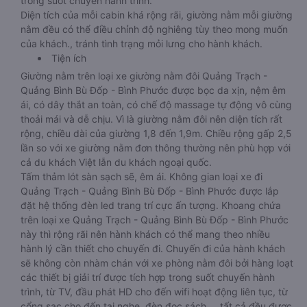
trong suốt chuyến hành trình.
Diện tích của mỗi cabin khá rộng rãi, giường nằm mỗi giường
nằm đều có thể điều chỉnh độ nghiêng tùy theo mong muốn
của khách., tránh tình trạng mỏi lưng cho hành khách.
Tiện ích
Giường nằm trên loại xe giường nằm đôi Quảng Trạch -
Quảng Bình Bù Đốp - Bình Phước được bọc da xịn, nệm êm
ái, có dây thắt an toàn, có chế độ massage tự động vô cùng
thoải mái và dễ chịu. Vì là giường nằm đôi nên diện tích rất
rộng, chiều dài của giường 1,8 đến 1,9m. Chiều rộng gấp 2,5
lần so với xe giường nằm đơn thông thường nên phù hợp với
cả du khách Việt lẫn du khách ngoại quốc.
Tấm thảm lót sàn sạch sẽ, êm ái. Không gian loại xe đi
Quảng Trạch - Quảng Bình Bù Đốp - Bình Phước được lắp
đặt hệ thống đèn led trang trí cực ấn tượng. Khoang chứa
trên loại xe Quảng Trạch - Quảng Bình Bù Đốp - Bình Phước
này thì rộng rãi nên hành khách có thể mang theo nhiều
hành lý cần thiết cho chuyến đi. Chuyến đi của hành khách
sẽ không còn nhàm chán với xe phòng nằm đôi bởi hàng loạt
các thiết bị giải trí được tích hợp trong suốt chuyến hành
trình, từ TV, đầu phát HD cho đến wifi hoạt động liên tục, từ
cổng sạc cho đến tai nghe, đèn đọc sách,… tất cả đều được