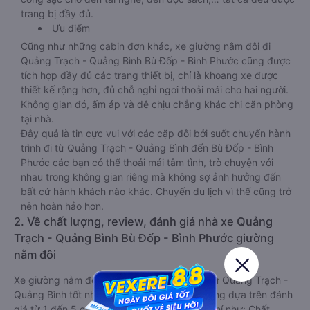
trang bị đầy đủ.
Ưu điểm
Cũng như những cabin đơn khác, xe giường nằm đôi đi
Quảng Trạch - Quảng Bình Bù Đốp - Bình Phước cũng được
tích hợp đầy đủ các trang thiết bị, chỉ là khoang xe được
thiết kế rộng hơn, đủ chỗ nghỉ ngơi thoải mái cho hai người.
Không gian đó, ấm áp và dễ chịu chẳng khác chi căn phòng
tại nhà.
Đây quả là tin cực vui với các cặp đôi bởi suốt chuyến hành
trình đi từ Quảng Trạch - Quảng Bình đến Bù Đốp - Bình
Phước các bạn có thể thoải mái tâm tình, trò chuyện với
nhau trong không gian riêng mà không sợ ảnh hưởng đến
bất cứ hành khách nào khác. Chuyến du lịch vì thế cũng trở
nên hoàn hảo hơn.
2. Về chất lượng, review, đánh giá nhà xe Quảng
Trạch - Quảng Bình Bù Đốp - Bình Phước giường
nằm đôi
Xe giường nằm đôi đi Bù Đốp - Bình Phước từ Quảng Trạch -
Quảng Bình tốt nhất được phân loại chất lượng dựa trên đánh
giá từ 1 đến 5 của khách hàng với các tiêu chí như: Chất