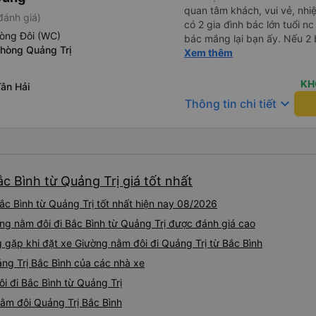
quan tâm khách, vui vẻ, nhiệt tình. Trong
đánh giá)
có 2 gia đình bác lớn tuổi nc
hòng Đôi (WC)
bác mắng lại bạn ấy. Nếu 2 
phòng Quảng Trị
ngược lại nha. Bạn ấy nhắc n
Xem thêm
đến lỗi mình ngủ còn mơ đượ
nhau xuất hiện trong giấc mơ của mình luôn. Nên nếu bạn
KH
ân Hải
bị phản ánh thì đừng trừ lươ
keyboard_arrow_down
Thông tin chi tiết
thì bảo bạn ấy liên hệ sđt c
đuôi 666, chuyến ĐH-NT ngày
iu còn đổi cho mình phòng đ
(một mình) yêu luôn. Nhưng
lần xe rẽ 1 cái là ✈️ Ít đi x
c Bình từ Quảng Trị giá tốt nhất
10/10.
c Bình từ Quảng Trị tốt nhất hiện nay 08/2026
ng nằm đôi đi Bắc Bình từ Quảng Trị được đánh giá cao
ặp khi đặt xe Giường nằm đôi đi Quảng Trị từ Bắc Bình
ng Trị Bắc Bình của các nhà xe
i đi Bắc Bình từ Quảng Trị
nằm đôi Quảng Trị Bắc Bình