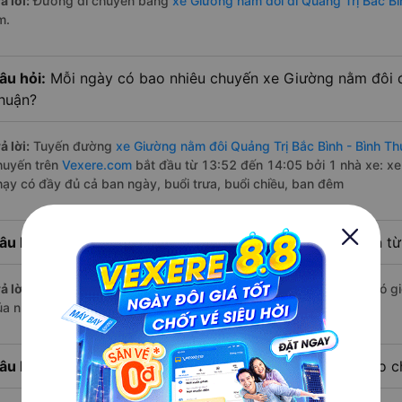
ả lời:
Đường di chuyển bằng
xe Giường nằm đôi đi Quảng Trị Bắc Bì
m.
âu hỏi:
Mỗi ngày có bao nhiêu chuyến xe Giường nằm đôi đi
huận?
ả lời:
Tuyến đường
xe Giường nằm đôi Quảng Trị Bắc Bình - Bình T
huyến trên
Vexere.com
bắt đầu từ 13:52 đến 14:05 bởi 1 nhà xe: x
hạy có đầy đủ cả ban ngày, buổi trưa, buổi chiều, ban đêm
âu hỏi:
Nhà xe Giường nằm đôi đi Bắc Bình - Bình Thuận từ
ả lời:
Chuyến
Giường nằm đôi Quảng Trị Bắc Bình - Bình Thuận
có gi
ủa nhà xe Tân Quang Dũng.
âu hỏi:
Nhà xe đi Bắc Bình - Bình Thuận từ Quảng Trị nào c