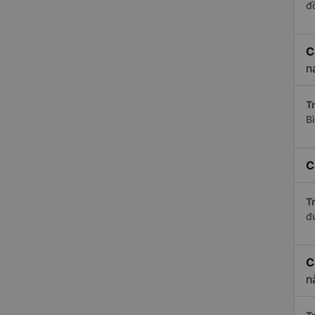
đ
C
n
Tr
B
C
Tr
đ
C
n