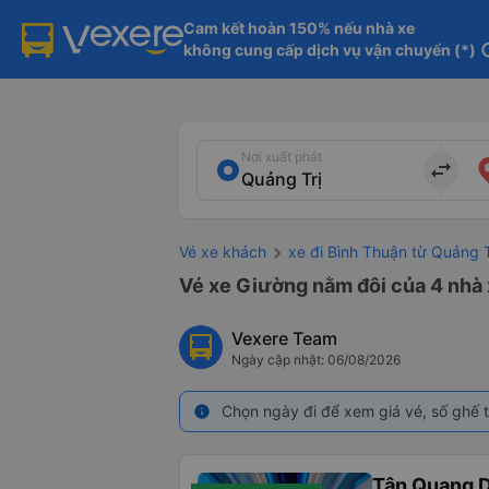
Cam kết hoàn 150% nếu nhà xe

không cung cấp dịch vụ vận chuyển (*)
in
Nơi xuất phát
import_export
Vé xe khách
xe đi Bình Thuận từ Quảng T
Vé xe Giường nằm đôi của 4 nhà x
Vexere Team
Ngày cập nhật: 06/08/2026
Chọn ngày đi để xem giá vé, số ghế t
info
Tân Quang 