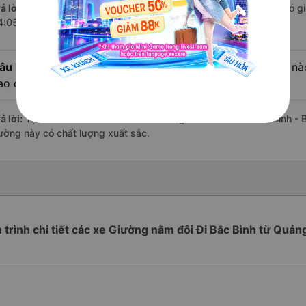
ả lời:
Chuyến
Giường nằm đôi Quảng Trị Bắc Bình - Bình Thuận
có gi
4:05 là của nhà xe Tân Quang Dũng.
âu hỏi:
Review xe đi Bắc Bình - Bình Thuận từ Quảng Trị nào
ao cấp nhất?
ả lời:
Tạm thời chưa đủ review để đánh giá có nhà xe đi Bắc Bình - 
ường này có chất lượng xuất sắc.
h trình chi tiết các xe Giường nằm đôi Đi Bắc Bình từ Quảng