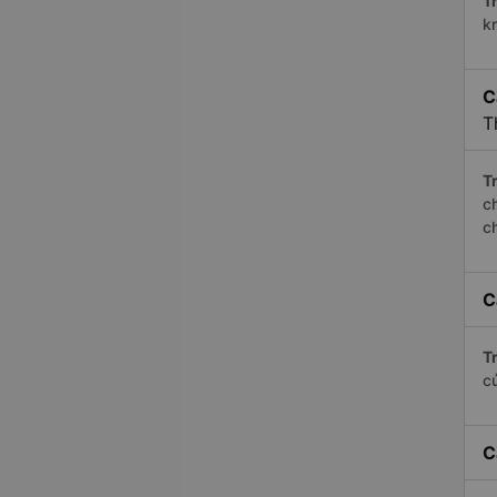
Tr
k
C
T
Tr
c
c
C
Tr
c
C