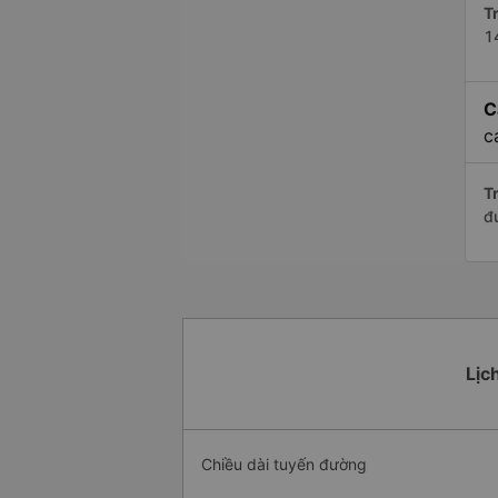
Tr
1
C
c
Tr
đ
Lịc
Chiều dài tuyến đường