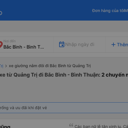
Đơn hàng của tôi
M
fo
Nơi đến
add
Nhập ngày đi
Thêm
xe giường nằm đôi đi Bắc Bình từ Quảng Trị
rị
e từ Quảng Trị đi Bắc Bình - Bình Thuận
: 2 chuyến 
rống và ưu đãi khi đặt vé
Dũng
Các bạn nữ lễ tân xinh iu. C