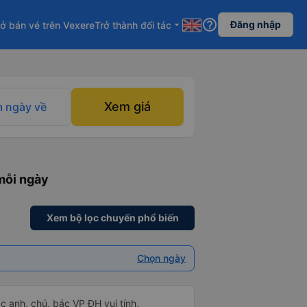
help_outline
Đăng nhập
ở bán vé trên Vexere
Trở thành đối tác
arrow_drop_down
Xem giá
 ngày về
mỗi ngày
Xem bộ lọc chuyến phổ biến
Chọn ngày
ác anh, chú, bác VP ĐH vui tính,