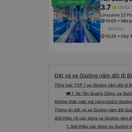
Xác nhận tức thì
3.7
star
(3002 
Limousine 22 P
14:05 • Văn 
20h20m
10:25 • Chợ T
Đặt vé xe Giường nằm đôi đi Bắ
Tổng hợp TOP 1 xe Giường nằm đôi đi Bắ
🚌 1. Xe Tân Quang Dũng: xe Giườ
Những thắc mắc mà hàng khách thường g
Thông tin đặt vé xe Giường nằm đôi Quả
Giới thiệu về các dòng xe Giường nằm đô
1. Giới thiệu các dòng xe Giường 