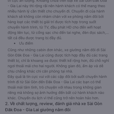
trí cực ấn tượng. Khoang chứa trên loại xe Sài Gòn Đăk Đoa
- Gia Lai này thì rộng rãi nên hành khách có thể mang theo
nhiều hành lý cần thiết cho chuyến đi. Chuyến đi của hành
khách sẽ không còn nhàm chán với xe phòng nằm đôi bởi
hàng loạt các thiết bị giải trí được tích hợp trong suốt
chuyến hành trình, từ TV, đầu phát HD cho đến wifi hoạt
động liên tục, từ cổng sạc cho đến tai nghe, đèn đọc sách,…
tất cả đều được trang bị đầy đủ.
Ưu điểm
Cũng như những cabin đơn khác, xe giường nằm đôi đi Sài
Gòn Đăk Đoa - Gia Lai cũng được tích hợp đầy đủ các trang
thiết bị, chỉ là khoang xe được thiết kế rộng hơn, đủ chỗ nghỉ
ngơi thoải mái cho hai người. Không gian đó, ấm áp và dễ
chịu chẳng khác chi căn phòng tại nhà.
Đây quả là tin cực vui với các cặp đôi bởi suốt chuyến hành
trình đi từ Sài Gòn đến Đăk Đoa - Gia Lai các bạn có thể
thoải mái tâm tình, trò chuyện với nhau trong không gian
riêng mà không sợ ảnh hưởng đến bất cứ hành khách nào
khác. Chuyến du lịch vì thế cũng trở nên hoàn hảo hơn.
2. Về chất lượng, review, đánh giá nhà xe Sài Gòn
Đăk Đoa - Gia Lai giường nằm đôi