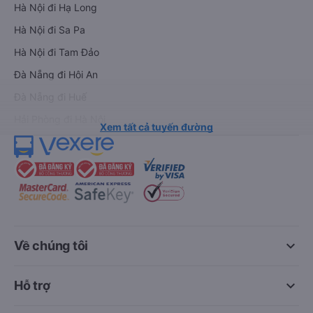
Hà Nội đi Hạ Long
Hà Nội đi Sa Pa
Hà Nội đi Tam Đảo
Đà Nẵng đi Hội An
Đà Nẵng đi Huế
Hải Phòng đi Hà Nội
Xem tất cả tuyến đường
keyboard_arrow_down
Về chúng tôi
keyboard_arrow_down
Hỗ trợ