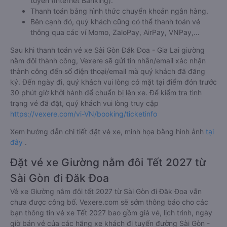
tuyến (Internet Banking).
Thanh toán bằng hình thức chuyển khoản ngân hàng.
Bên cạnh đó, quý khách cũng có thể thanh toán vé
thông qua các ví Momo, ZaloPay, AirPay, VNPay,…
Sau khi thanh toán vé xe Sài Gòn Đăk Đoa - Gia Lai giường
nằm đôi thành công, Vexere sẽ gửi tin nhắn/email xác nhận
thành công đến số điện thoại/email mà quý khách đã đăng
ký. Đến ngày đi, quý khách vui lòng có mặt tại điểm đón trước
30 phút giờ khởi hành để chuẩn bị lên xe. Để kiểm tra tình
trạng vé đã đặt, quý khách vui lòng truy cập
https://vexere.com/vi-VN/booking/ticketinfo
Xem hướng dẫn chi tiết đặt vé xe, minh họa bằng hình ảnh
tại
đây
.
Đặt vé xe Giường nằm đôi Tết 2027 từ
Sài Gòn đi Đăk Đoa
Vé xe Giường nằm đôi tết 2027 từ Sài Gòn đi Đăk Đoa vẫn
chưa được công bố. Vexere.com sẽ sớm thông báo cho các
bạn thông tin vé xe Tết 2027 bao gồm giá vé, lịch trình, ngày
giờ bán vé của các hãng xe khách đi tuyến đường Sài Gòn -