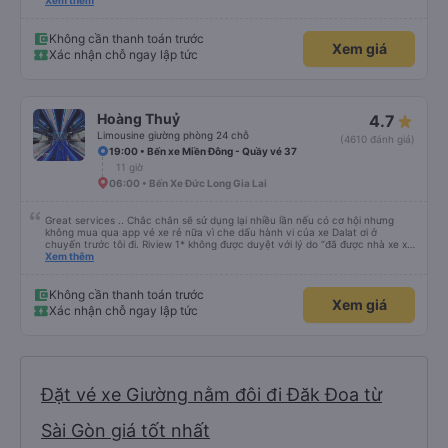
nhé em trai. 😊
Xem thêm
Không cần thanh toán trước
Xem giá
Xác nhận chỗ ngay lập tức
Hoàng Thuỷ
4.7
Limousine giường phòng 24 chỗ
(4610 đánh giá)
19:00 • Bến xe Miền Đông - Quầy vé 37
11 giờ
06:00 • Bến Xe Đức Long Gia Lai
Great services .. Chắc chắn sẽ sử dụng lại nhiều lần nếu có cơ hội nhưng
không mua qua app vé xe rẻ nữa vì che dấu hành vi của xe Dalat ơi ở
chuyến trước tôi đi. Riview 1* không được duyệt với lý do “đã được nhà xe xử
lý với khách hàng” trong khi tôi là khách hàng và trải nghiệm của tôi lại nói là
Xem thêm
đã được xử lý. Ai xử lý ?? Tôi không biết nên vẫn mua vé thêm lần này nữa.
Sau lần này cả Cty tôi sẽ xóa app vé xe rẻ Vĩnh viễn vì xử lý tào lao này.
Chúng tôi cũng sẽ viết bài trên các nền tảng về trải nghiệm của tôi cả về
Không cần thanh toán trước
Xem giá
Dalat lẫn vé xe rẻ. Xin cảm ơn.
Xác nhận chỗ ngay lập tức
Đặt vé xe Giường nằm đôi đi Đăk Đoa từ
Sài Gòn giá tốt nhất