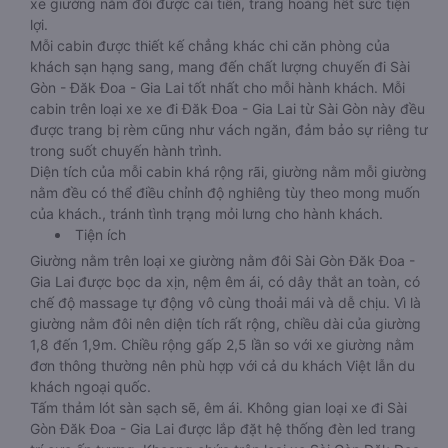
xe giường nằm đôi được cải tiến, trang hoàng hết sức tiện
lợi.
Mỗi cabin được thiết kế chẳng khác chi căn phòng của
khách sạn hạng sang, mang đến chất lượng chuyến đi Sài
Gòn - Đăk Đoa - Gia Lai tốt nhất cho mỗi hành khách. Mỗi
cabin trên loại xe xe đi Đăk Đoa - Gia Lai từ Sài Gòn này đều
được trang bị rèm cũng như vách ngăn, đảm bảo sự riêng tư
trong suốt chuyến hành trình.
Diện tích của mỗi cabin khá rộng rãi, giường nằm mỗi giường
nằm đều có thể điều chỉnh độ nghiêng tùy theo mong muốn
của khách., tránh tình trạng mỏi lưng cho hành khách.
Tiện ích
Giường nằm trên loại xe giường nằm đôi Sài Gòn Đăk Đoa -
Gia Lai được bọc da xịn, nệm êm ái, có dây thắt an toàn, có
chế độ massage tự động vô cùng thoải mái và dễ chịu. Vì là
giường nằm đôi nên diện tích rất rộng, chiều dài của giường
1,8 đến 1,9m. Chiều rộng gấp 2,5 lần so với xe giường nằm
đơn thông thường nên phù hợp với cả du khách Việt lẫn du
khách ngoại quốc.
Tấm thảm lót sàn sạch sẽ, êm ái. Không gian loại xe đi Sài
Gòn Đăk Đoa - Gia Lai được lắp đặt hệ thống đèn led trang