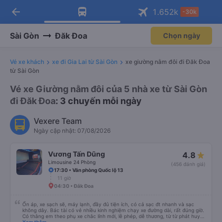
arrow_back
Tải app Vexere ngay!
Tải app Vexere
1.652
k
-30k
Mở app
Mở app
Nhận ưu đãi thành viên độc
-30k/ghế khi đặt vé máy bay qua
quyền
app
Sài Gòn
Đăk Đoa
Chọn ngày
Vé xe khách
xe đi Gia Lai từ Sài Gòn
xe giường nằm đôi đi Đăk Đoa
từ Sài Gòn
Vé xe Giường nằm đôi của 5 nhà xe từ Sài Gòn
đi Đăk Đoa
: 3 chuyến mỗi ngày
Vexere Team
Ngày cập nhật: 07/08/2026
Vương Tấn Dũng
4.8
Limousine 24 Phòng
(456 đánh giá)
17:30 • Văn phòng Quốc lộ 13
11 giờ
04:30 • Đắk Đoa
Ổn áp, xe sạch sẽ, máy lạnh, đầy đủ tiện ích, có cả sạc đt nhanh và sạc
không dây. Bác tài có vẻ nhiều kinh nghiệm chạy xe đường dài, rất đúng giờ.
Có thằng em theo phụ xe chắc lính mới, lễ phép, dễ thương, từ từ phát huy