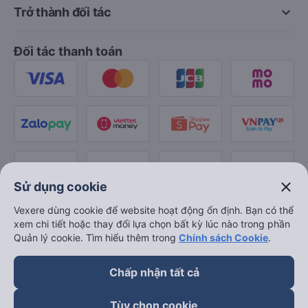
keyboard_arrow_down
Trở thành đối tác
Đối tác thanh toán
close
Sử dụng cookie
Vexere dùng cookie để website hoạt động ổn định. Bạn có thể
xem chi tiết hoặc thay đổi lựa chọn bất kỳ lúc nào trong phần
Quản lý cookie. Tìm hiểu thêm trong
Chính sách Cookie
.
Chấp nhận tất cả
Tùy chọn cookie