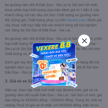
Xe giường nằm đôi đi Đăk Đoa - Gia Lai từ Sài Gòn tốt nhất
được phân loại chất lượng dựa trên đánh giá từ 1 đến 5 của
khách hàng với các tiêu chí như: Chất lượng xe giường nằm
đôi, Đúng giờ, Chất lượng phục vụ trên
Vexere.com
. Đánh giá
này được viết trực tiếp bởi các khách hàng đã trải nghiệm
các hãng Xe Sài Gòn đi Đăk Đoa - Gia Lai.
Xe giường nằm đôi đi Đăk Đoa - Gia Lai từ Sài Gòn được phân
loại chất lượng tốt nhất là xe Vương Tấn Dũng đi Đăk Đoa -
Gia Lai từ Sài Gòn đạt 4.8 / 5 điểm dựa trên các tiêu chí như:
Chất lượng xe, Đúng giờ, Chất lượng phục vụ.
Đánh giá này được viết trực tiếp bởi các khách hàng đã trải
nghiệm dịch vụ của các hãng xe giường nằm đôi đi Sài Gòn
Đăk Đoa - Gia Lai .
3. Giá vé xe Sài Gòn Đăk Đoa - Gia Lai
Hiện tại, theo cập nhật mới nhất của Vexere.com, giá vé xe
giường nằm đôi tuyến Đăk Đoa - Gia Lai - Sài Gòn có mức giá
dao động từ 450000 đồng - 530000 đồng. Trong đó, nhà xe
Hoàng Thuỷ có giá vé rẻ nhất, chỉ 450000 đồng. Đặt vé xe