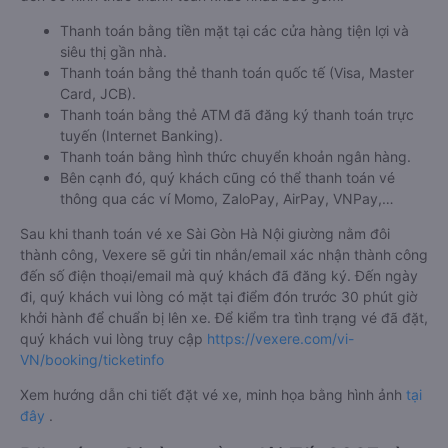
Thanh toán bằng tiền mặt tại các cửa hàng tiện lợi và
siêu thị gần nhà.
Thanh toán bằng thẻ thanh toán quốc tế (Visa, Master
Card, JCB).
Thanh toán bằng thẻ ATM đã đăng ký thanh toán trực
tuyến (Internet Banking).
Thanh toán bằng hình thức chuyển khoản ngân hàng.
Bên cạnh đó, quý khách cũng có thể thanh toán vé
thông qua các ví Momo, ZaloPay, AirPay, VNPay,…
Sau khi thanh toán vé xe Sài Gòn Hà Nội giường nằm đôi
thành công, Vexere sẽ gửi tin nhắn/email xác nhận thành công
đến số điện thoại/email mà quý khách đã đăng ký. Đến ngày
đi, quý khách vui lòng có mặt tại điểm đón trước 30 phút giờ
khởi hành để chuẩn bị lên xe. Để kiểm tra tình trạng vé đã đặt,
quý khách vui lòng truy cập
https://vexere.com/vi-
VN/booking/ticketinfo
Xem hướng dẫn chi tiết đặt vé xe, minh họa bằng hình ảnh
tại
đây
.