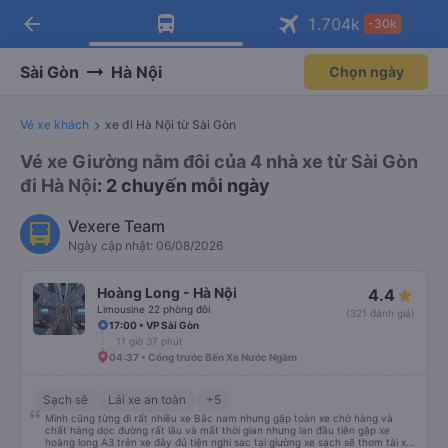
arrow_back
Tải app Vexere ngay!
Tải app Vexere
1.704
k
-30k
Mở app
Mở app
Nhận ưu đãi thành viên độc
-30k/ghế khi đặt vé máy bay qua
quyền
app
Sài Gòn
Hà Nội
Chọn ngày
Vé xe khách
xe đi Hà Nội từ Sài Gòn
Vé xe Giường nằm đôi của 4 nhà xe từ Sài Gòn
đi Hà Nội
: 2 chuyến mỗi ngày
Vexere Team
Ngày cập nhật: 06/08/2026
Hoàng Long - Hà Nội
4.4
Limousine 22 phòng đôi
(321 đánh giá)
17:00 • VP Sài Gòn
11 giờ 37 phút
04:37 • Cổng trước Bến Xe Nước Ngầm
Sạch sẽ
Lái xe an toàn
+5
Mình cũng từng đi rất nhiều xe Bắc nam nhưng gặp toàn xe chở hàng và
chất hàng dọc đường rất lâu và mất thời gian nhưng lan đầu tiên gặp xe
hoàng long A3 trên xe đây đủ tiện nghi sac tại giường xe sạch sẽ thơm tài xế