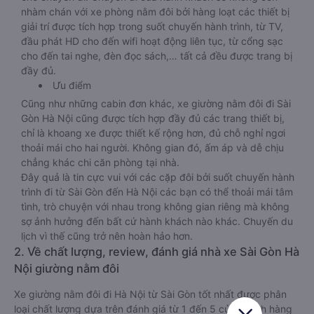
nhàm chán với xe phòng nằm đôi bởi hàng loạt các thiết bị
giải trí được tích hợp trong suốt chuyến hành trình, từ TV,
đầu phát HD cho đến wifi hoạt động liên tục, từ cổng sạc
cho đến tai nghe, đèn đọc sách,… tất cả đều được trang bị
đầy đủ.
Ưu điểm
Cũng như những cabin đơn khác, xe giường nằm đôi đi Sài
Gòn Hà Nội cũng được tích hợp đầy đủ các trang thiết bị,
chỉ là khoang xe được thiết kế rộng hơn, đủ chỗ nghỉ ngơi
thoải mái cho hai người. Không gian đó, ấm áp và dễ chịu
chẳng khác chi căn phòng tại nhà.
Đây quả là tin cực vui với các cặp đôi bởi suốt chuyến hành
trình đi từ Sài Gòn đến Hà Nội các bạn có thể thoải mái tâm
tình, trò chuyện với nhau trong không gian riêng mà không
sợ ảnh hưởng đến bất cứ hành khách nào khác. Chuyến du
lịch vì thế cũng trở nên hoàn hảo hơn.
2. Về chất lượng, review, đánh giá nhà xe Sài Gòn Hà
Nội giường nằm đôi
Xe giường nằm đôi đi Hà Nội từ Sài Gòn tốt nhất được phân
loại chất lượng dựa trên đánh giá từ 1 đến 5 của khách hàng