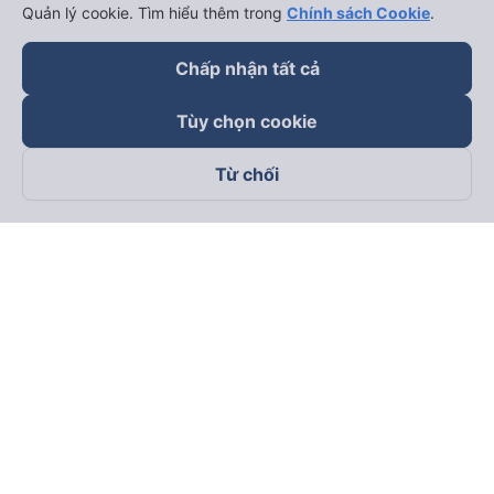
Quản lý cookie. Tìm hiểu thêm trong
Chính sách Cookie
.
Chấp nhận tất cả
Tùy chọn cookie
Từ chối
Theo dõi chúng tôi trên
Facebook
Tiktok
Youtube
Công ty TNHH Thương Mại Dịch Vụ Vexere
Địa chỉ đăng ký kinh doanh: 8C Chữ Đồng Tử, Phường Tân
Sơn Nhất, TP. Hồ Chí Minh, Việt Nam
Địa chỉ
:
Lầu 2, toà nhà H3 Circo Hoàng Diệu, 384 Hoàng Diệu,
Phường Khánh Hội, TP Hồ Chí Minh, Việt Nam
Tầng 3, toà nhà 101 Láng Hạ, 101 Láng Hạ, Phường Láng, TP.
Hà Nội, Việt Nam
Giấy chứng nhận ĐKKD số 0315133726 do Sở KH và ĐT TP.