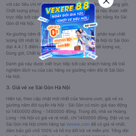
với các tiêu chí như: Chất lượng xe giường nằm đôi, Đúng giờ,
Chất lượng phục vụ trên
Vexere.com
. Đánh giá này được viết
trực tiếp bởi các khách hàng đã trải nghiệm các hãng Xe Sài
Gòn đi Hà Nội.
Xe giường nằm đôi đi Hà Nội từ Sài Gòn được phân loại chất
lượng tốt nhất là xe Hoàng Long - Hà Nội đi Hà Nội từ Sài Gòn
đạt 4.4 / 5 điểm dựa trên các tiêu chí như: Chất lượng xe,
Đúng giờ, Chất lượng phục vụ.
Đánh giá này được viết trực tiếp bởi các khách hàng đã trải
nghiệm dịch vụ của các hãng xe giường nằm đôi đi Sài Gòn
Hà Nội .
3. Giá vé xe Sài Gòn Hà Nội
Hiện tại, theo cập nhật mới nhất của Vexere.com, giá vé xe
giường nằm đôi tuyến Hà Nội - Sài Gòn có mức giá dao động
từ 1450000 đồng - 1450000 đồng. Trong đó, nhà xe Hoàng
Long - Hà Nội có giá vé rẻ nhất, chỉ 1450000 đồng. Đặt vé xe
Sài Gòn Hà Nội chính hãng tại
Vexere.com
để có giá rẻ nhất,
đảm bảo giữ chỗ 100% và hỗ trợ đổi trả vé miễn phí. Tổng đài