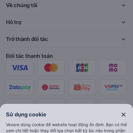
keyboard_arrow_down
Về chúng tôi
keyboard_arrow_down
Hỗ trợ
keyboard_arrow_down
Trở thành đối tác
Đối tác thanh toán
close
Sử dụng cookie
Vexere dùng cookie để website hoạt động ổn định. Bạn có thể
xem chi tiết hoặc thay đổi lựa chọn bất kỳ lúc nào trong phần