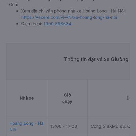
Gòn:
Xem địa chỉ văn phòng nhà xe Hoàng Long - Hà Nội:
https://vexere.com/vi-VN/xe-hoang-long-ha-noi
Điện thoại:
1900 888684
Thông tin đặt vé xe Giường nằ
Giờ
Nhà xe
Điểm
chạy
Hoàng Long - Hà
15:00 - 17:00
Cổng 5 BXMD cũ, Quốc
Nội