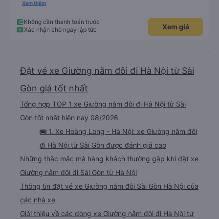
lo xe thoải mái vui tính sẽ con ung hô nhe
Xem thêm
Không cần thanh toán trước
Xem giá
Xác nhận chỗ ngay lập tức
Đặt vé xe Giường nằm đôi đi Hà Nội từ Sài
Gòn giá tốt nhất
Tổng hợp TOP 1 xe Giường nằm đôi đi Hà Nội từ Sài
Gòn tốt nhất hiện nay 08/2026
🚌 1. Xe Hoàng Long - Hà Nội: xe Giường nằm đôi
đi Hà Nội từ Sài Gòn được đánh giá cao
Những thắc mắc mà hàng khách thường gặp khi đặt xe
Giường nằm đôi đi Sài Gòn từ Hà Nội
Thông tin đặt vé xe Giường nằm đôi Sài Gòn Hà Nội của
các nhà xe
Giới thiệu về các dòng xe Giường nằm đôi đi Hà Nội từ