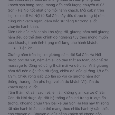
khách sạn hạng sang, mang đến chất lượng chuyến đi Sài
Gòn - Hà Nội tốt nhất cho mỗi hành khách. Mỗi cabin trên
loại xe xe đi Hà Nội từ Sài Gòn này đều được trang bị rèm
cũng như vách ngăn, đảm bảo sự riêng tư trong suốt
chuyến hành trình.
Diện tích của mỗi cabin khá rộng rãi, giường nằm mỗi giường
nằm đều có thể điều chỉnh độ nghiêng tùy theo mong muốn
của khách., tránh tình trạng mỏi lưng cho hành khách.
Tiện ích
Giường nằm trên loại xe giường nằm đôi Sài Gòn Hà Nội
được bọc da xịn, nệm êm ái, có dây thắt an toàn, có chế độ
massage tự động vô cùng thoải mái và dễ chịu. Vì là giường
nằm đôi nên diện tích rất rộng, chiều dài của giường 1,8 đến
1,9m. Chiều rộng gấp 2,5 lần so với xe giường nằm đơn
thông thường nên phù hợp với cả du khách Việt lẫn du
khách ngoại quốc.
Tấm thảm lót sàn sạch sẽ, êm ái. Không gian loại xe đi Sài
Gòn Hà Nội được lắp đặt hệ thống đèn led trang trí cực ấn
tượng. Khoang chứa trên loại xe Sài Gòn Hà Nội này thì rộng
rãi nên hành khách có thể mang theo nhiều hành lý cần thiết
cho chuyến đi. Chuyến đi của hành khách sẽ không còn