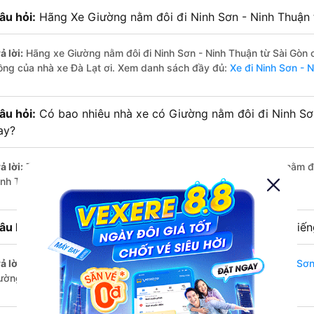
âu hỏi:
Hãng Xe Giường nằm đôi đi Ninh Sơn - Ninh Thuận t
ả lời:
Hãng xe Giường nằm đôi đi Ninh Sơn - Ninh Thuận từ Sài Gòn c
ồng của nhà xe Đà Lạt ơi. Xem danh sách đầy đủ:
Xe đi Ninh Sơn - 
âu hỏi:
Có bao nhiêu nhà xe có Giường nằm đôi đi Ninh Sơn
ay?
ả lời:
Tính tới thời điểm hiện nay thì có 3 nhà xe có xe Giường nằm đ
inh Thuận hiện nay
âu hỏi:
Từ Sài Gòn đi Ninh Sơn - Ninh Thuận bao nhiêu tiế
ả lời:
Thời gian di chuyển bằng
xe Giường nằm đôi Sài Gòn Ninh Sơn
ường đi khá thuận lợi