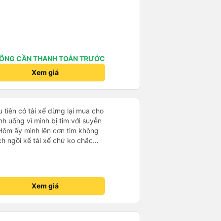
ÔNG CẦN THANH TOÁN TRƯỚC
Xem giá
u tiên có tài xế dừng lại mua cho
h uống vì mình bị tim với suyễn
Hôm ấy mình lên cơn tim không
h ngồi kế tài xế chứ ko chắc
ì nhường chỗ cho mình ngồi còn
mua trà gừng uống huhuhu ! Rất
nh Khải và
 50F 022.81 chiều về từ Dalat về
Xem giá
0:30 tối nha. Mình hỏi cả gia
do mình thức
chặng đường tài xế chạy rất cẩn
 căng thẳng lắm mà xe mình chạy