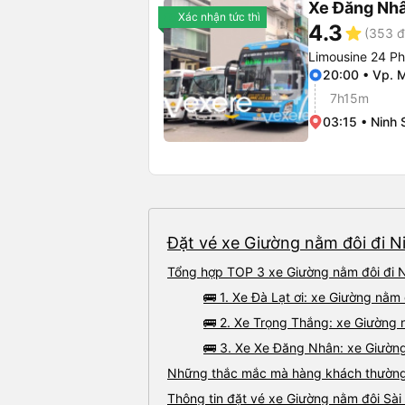
Xe Đăng Nh
Xác nhận tức thì
4.3
star
(353 đ
Limousine 24 P
20:00 • Vp. 
7h15m
03:15 • Ninh 
Đặt vé xe Giường nằm đôi đi Ni
Tổng hợp TOP 3 xe Giường nằm đôi đi N
🚌 1. Xe Đà Lạt ơi: xe Giường nằm
🚌 2. Xe Trọng Thắng: xe Giường n
🚌 3. Xe Xe Đăng Nhân: xe Giường
Những thắc mắc mà hàng khách thường g
Thông tin đặt vé xe Giường nằm đôi Sài