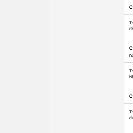
C
Tr
đ
C
n
Tr
N
C
Tr
đ