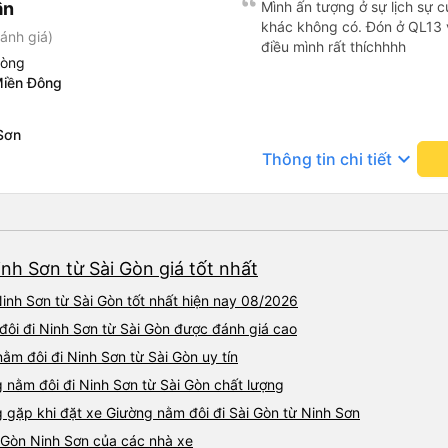
ân
Mình ấn tượng ở sự lịch sự 
êm và quẹo cua cẩn thận ch
khác không có. Đón ở QL13 
ánh giá)
Đi trong sương mù mấy chặn
điều mình rất thíchhhh
không lạng lách đánh võng c
hòng
đều báo cáo cẩn thận chi tiế
Miền Đông
dễ thương quá !!! 💯 điểm !!!! Nhân viên tiêu biểu nhà mì
vote 6 vé cho anh Khải với 
Sơn
luôn vui vẻ và nhiều sức khoẻ !!! Gia đình mình sẽ cò
keyboard_arrow_down
dalat ơi dài dài nha ! Xe sạch sẽ thơm tho nha mọi người!
Thông tin chi tiết
Mền còn thơm mùi comfort nữ
siêu dễ xương luôn !!! Thiệt khen hong hết lời luôn á !!! 💛
thiệt chứ bao năm đi xe lần 
xúc động quá ! 🥹
nh Sơn từ Sài Gòn giá tốt nhất
inh Sơn từ Sài Gòn tốt nhất hiện nay 08/2026
 đôi đi Ninh Sơn từ Sài Gòn được đánh giá cao
ằm đôi đi Ninh Sơn từ Sài Gòn uy tín
 nằm đôi đi Ninh Sơn từ Sài Gòn chất lượng
ặp khi đặt xe Giường nằm đôi đi Sài Gòn từ Ninh Sơn
 Gòn Ninh Sơn của các nhà xe