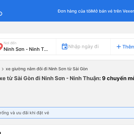
Đơn hàng của tôi
Mở bán vé trên Vexe
fo
Nơi đến
add
Nhập ngày đi
Thêm
xe giường nằm đôi đi Ninh Sơn từ Sài Gòn
xe từ Sài Gòn đi Ninh Sơn - Ninh Thuận
: 9 chuyến m
rống và ưu đãi khi đặt vé
g