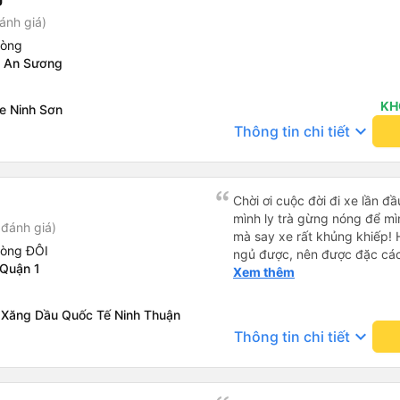
ánh giá)
hòng
4 An Sương
KH
xe Ninh Sơn
keyboard_arrow_down
Thông tin chi tiết
Chời ơi cuộc đời đi xe lần đầ
mình ly trà gừng nóng để mìn
đánh giá)
mà say xe rất khủng khiếp! 
hòng ĐÔI
ngủ được, nên được đặc các
 Quận 1
mình xỉu thiệt. Chú Tánh th
Xem thêm
anh Khải thì dừng cho mình 
rất tốt nhe! Công đức vô lượng !!! Mình cảm ơn a
 Xăng Dầu Quốc Tế Ninh Thuận
chú Tánh xe dalat ơi biển số
keyboard_arrow_down
Thông tin chi tiết
tphcm ngày 13/10/2024 lúc 1
đình thì mọi người nói ngủ rất ngon. Hôm ấy 
nên mình đã chứng kiến cả 
thận nha ! Qua đèo bảo lộc