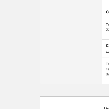
C
Tr
2
C
c
Tr
c
đ
Lị