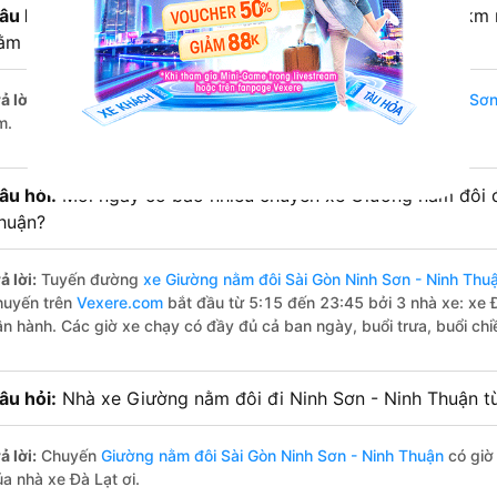
âu hỏi:
Từ Sài Gòn đi Ninh Sơn - Ninh Thuận bao nhiêu km
ằm đôi?
ả lời:
Đường di chuyển bằng
xe Giường nằm đôi đi Sài Gòn Ninh Sơn
m.
âu hỏi:
Mỗi ngày có bao nhiêu chuyến xe Giường nằm đôi đ
huận?
ả lời:
Tuyến đường
xe Giường nằm đôi Sài Gòn Ninh Sơn - Ninh Thu
huyến trên
Vexere.com
bắt đầu từ 5:15 đến 23:45 bởi 3 nhà xe: xe 
ận hành. Các giờ xe chạy có đầy đủ cả ban ngày, buổi trưa, buổi ch
âu hỏi:
Nhà xe Giường nằm đôi đi Ninh Sơn - Ninh Thuận t
ả lời:
Chuyến
Giường nằm đôi Sài Gòn Ninh Sơn - Ninh Thuận
có giờ 
ủa nhà xe Đà Lạt ơi.