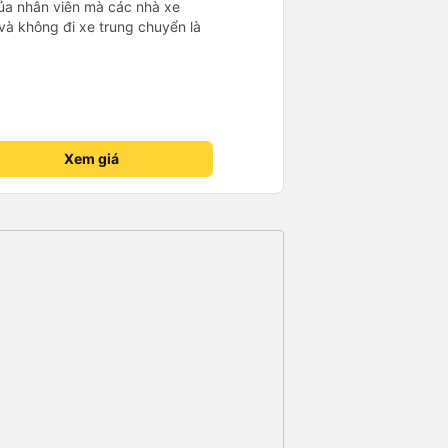
của nhân viên mà các nhà xe
ậm rãi hơn mấy xe khác nhiều !
và không đi xe trung chuyển là
g đường mà ok hết sức ! Xe
hút nào. Qua mỗi trạm tài xế
t nha! Có tâm hết sức chời ơi! Xe
nh
chú Tánh nhe ! Mong hai người
n ủng hộ
Xem giá
a, xe chú còn dán hello kitty
đầu gặp hai người tử tế vậy cái