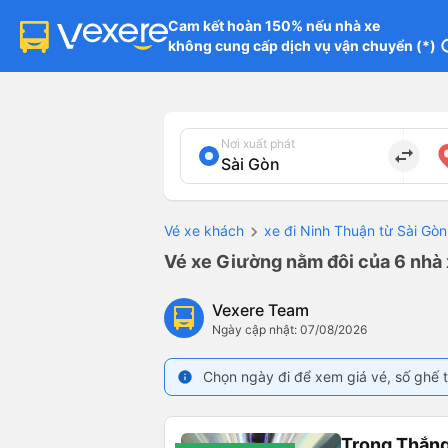
Cam kết hoàn 150% nếu nhà xe

không cung cấp dịch vụ vận chuyển (*)
in
Nơi xuất phát
import_export
Vé xe khách
xe đi Ninh Thuận từ Sài Gòn
Vé xe Giường nằm đôi của 6 nhà 
Vexere Team
Ngày cập nhật: 07/08/2026
Chọn ngày đi để xem giá vé, số ghế t
info
Trọng Thắn