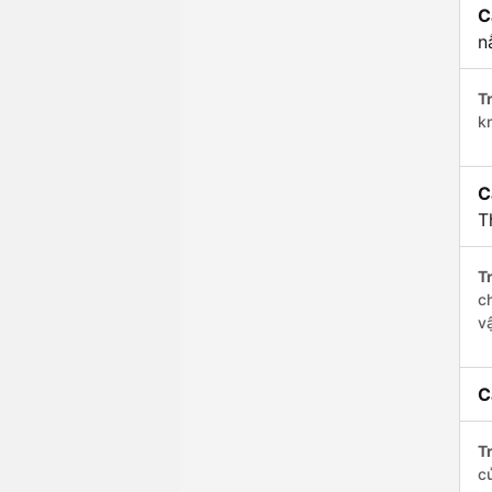
C
n
Tr
k
C
T
Tr
c
v
C
Tr
c