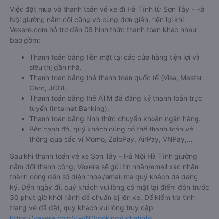
Việc đặt mua và thanh toán vé xe đi Hà Tĩnh từ Sơn Tây - Hà
Nội giường nằm đôi cũng vô cùng đơn giản, tiện lợi khi
Vexere.com hỗ trợ đến 06 hình thức thanh toán khác nhau
bao gồm:
Thanh toán bằng tiền mặt tại các cửa hàng tiện lợi và
siêu thị gần nhà.
Thanh toán bằng thẻ thanh toán quốc tế (Visa, Master
Card, JCB).
Thanh toán bằng thẻ ATM đã đăng ký thanh toán trực
tuyến (Internet Banking).
Thanh toán bằng hình thức chuyển khoản ngân hàng.
Bên cạnh đó, quý khách cũng có thể thanh toán vé
thông qua các ví Momo, ZaloPay, AirPay, VNPay,…
Sau khi thanh toán vé xe Sơn Tây - Hà Nội Hà Tĩnh giường
nằm đôi thành công, Vexere sẽ gửi tin nhắn/email xác nhận
thành công đến số điện thoại/email mà quý khách đã đăng
ký. Đến ngày đi, quý khách vui lòng có mặt tại điểm đón trước
30 phút giờ khởi hành để chuẩn bị lên xe. Để kiểm tra tình
trạng vé đã đặt, quý khách vui lòng truy cập
https://vexere.com/vi-VN/booking/ticketinfo