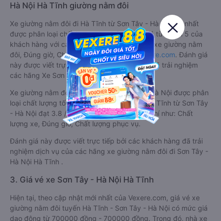
Hà Nội Hà Tĩnh giường nằm đôi
Xe giường nằm đôi đi Hà Tĩnh từ Sơn Tây - Hà Nội tốt nhất
được phân loại chất lượng dựa trên đánh giá từ 1 đến 5 của
khách hàng với các tiêu chí như: Chất lượng xe giường nằm
đôi, Đúng giờ, Chất lượng phục vụ trên
Vexere.com
. Đánh giá
này được viết trực tiếp bởi các khách hàng đã trải nghiệm
các hãng Xe Sơn Tây - Hà Nội đi Hà Tĩnh.
Xe giường nằm đôi đi Hà Tĩnh từ Sơn Tây - Hà Nội được phân
loại chất lượng tốt nhất là xe Dương Vũ đi Hà Tĩnh từ Sơn Tây
- Hà Nội đạt 3.8 / 5 điểm dựa trên các tiêu chí như: Chất
lượng xe, Đúng giờ, Chất lượng phục vụ.
Đánh giá này được viết trực tiếp bởi các khách hàng đã trải
nghiệm dịch vụ của các hãng xe giường nằm đôi đi Sơn Tây -
Hà Nội Hà Tĩnh .
3. Giá vé xe Sơn Tây - Hà Nội Hà Tĩnh
Hiện tại, theo cập nhật mới nhất của Vexere.com, giá vé xe
giường nằm đôi tuyến Hà Tĩnh - Sơn Tây - Hà Nội có mức giá
dao động từ 700000 đồng - 700000 đồng. Trong đó, nhà xe