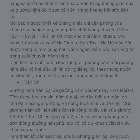
hạng sang ở các khách sạn 5 sao. Bên trong không gian của
xe giường nằm đôi được cải tiến, trang hoàng hết sức tiện
lợi.
Mỗi cabin được thiết kế chẳng khác chi căn phòng của
khách sạn hạng sang, mang đến chất lượng chuyến đi Sơn
Tây - Hà Nội - Hà Tĩnh tốt nhất cho mỗi hành khách. Mỗi
cabin trên loại xe xe đi Hà Tĩnh từ Sơn Tây - Hà Nội này đều
được trang bị rèm cũng như vách ngăn, đảm bảo sự riêng tư
trong suốt chuyến hành trình.
Diện tích của mỗi cabin khá rộng rãi, giường nằm mỗi giường
nằm đều có thể điều chỉnh độ nghiêng tùy theo mong muốn
của khách., tránh tình trạng mỏi lưng cho hành khách.
Tiện ích
Giường nằm trên loại xe giường nằm đôi Sơn Tây - Hà Nội Hà
Tĩnh được bọc da xịn, nệm êm ái, có dây thắt an toàn, có
chế độ massage tự động vô cùng thoải mái và dễ chịu. Vì là
giường nằm đôi nên diện tích rất rộng, chiều dài của giường
1,8 đến 1,9m. Chiều rộng gấp 2,5 lần so với xe giường nằm
đơn thông thường nên phù hợp với cả du khách Việt lẫn du
khách ngoại quốc.
Tấm thảm lót sàn sạch sẽ, êm ái. Không gian loại xe đi Sơn