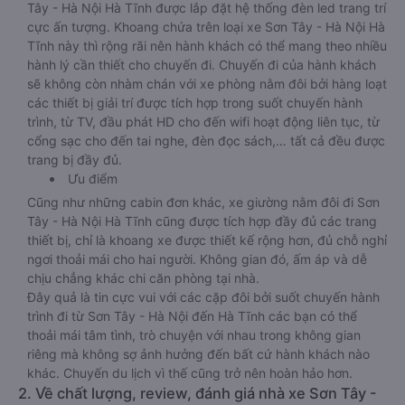
Tây - Hà Nội Hà Tĩnh được lắp đặt hệ thống đèn led trang trí
cực ấn tượng. Khoang chứa trên loại xe Sơn Tây - Hà Nội Hà
Tĩnh này thì rộng rãi nên hành khách có thể mang theo nhiều
hành lý cần thiết cho chuyến đi. Chuyến đi của hành khách
sẽ không còn nhàm chán với xe phòng nằm đôi bởi hàng loạt
các thiết bị giải trí được tích hợp trong suốt chuyến hành
trình, từ TV, đầu phát HD cho đến wifi hoạt động liên tục, từ
cổng sạc cho đến tai nghe, đèn đọc sách,… tất cả đều được
trang bị đầy đủ.
Ưu điểm
Cũng như những cabin đơn khác, xe giường nằm đôi đi Sơn
Tây - Hà Nội Hà Tĩnh cũng được tích hợp đầy đủ các trang
thiết bị, chỉ là khoang xe được thiết kế rộng hơn, đủ chỗ nghỉ
ngơi thoải mái cho hai người. Không gian đó, ấm áp và dễ
chịu chẳng khác chi căn phòng tại nhà.
Đây quả là tin cực vui với các cặp đôi bởi suốt chuyến hành
trình đi từ Sơn Tây - Hà Nội đến Hà Tĩnh các bạn có thể
thoải mái tâm tình, trò chuyện với nhau trong không gian
riêng mà không sợ ảnh hưởng đến bất cứ hành khách nào
khác. Chuyến du lịch vì thế cũng trở nên hoàn hảo hơn.
2. Về chất lượng, review, đánh giá nhà xe Sơn Tây -