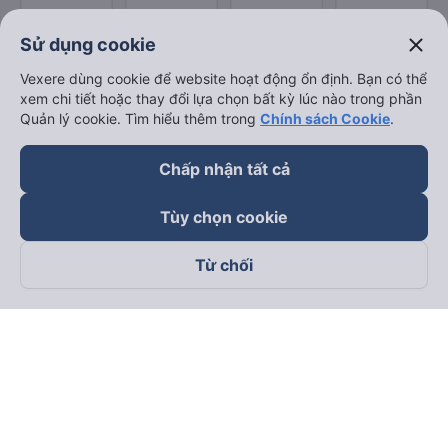
close
Sử dụng cookie
Vexere dùng cookie để website hoạt động ổn định. Bạn có thể
xem chi tiết hoặc thay đổi lựa chọn bất kỳ lúc nào trong phần
Quản lý cookie. Tìm hiểu thêm trong
Chính sách Cookie
.
Chấp nhận tất cả
Tùy chọn cookie
Từ chối
Theo dõi chúng tôi trên
Facebook
Tiktok
Youtube
Công ty TNHH Thương Mại Dịch Vụ Vexere
Địa chỉ đăng ký kinh doanh: 8C Chữ Đồng Tử, Phường Tân
Sơn Nhất, TP. Hồ Chí Minh, Việt Nam