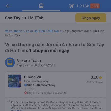
arrow_back
Tải app Vexere ngay!
Tải app Vexere
1.216
k
-30k
Mở app
Mở app
Nhận ưu đãi thành viên độc
-30k/ghế khi đặt vé máy bay qua
quyền
app
Sơn Tây
Hà Tĩnh
Chọn ngày
Vé xe khách
xe đi Hà Tĩnh từ Hà Nội
xe giường nằm đôi đi Hà Tĩnh
từ Sơn Tây
Vé xe Giường nằm đôi của 4 nhà xe từ Sơn Tây
đi Hà Tĩnh
: 1 chuyến mỗi ngày
Vexere Team
Ngày cập nhật: 07/08/2026
Dương Vũ
3.8
Limousine 24 phòng
(366 đánh giá)
16:00 • 98 Chùa Thông
9 giờ
01:00 • Hà Tĩnh (Dọc Quốc lộ 1A)
Khi đặt vé qua trang vexere, lúc lên xe cũng hơi lo lắng là ko biết nhà xe có
cập nhật là đã thanh toán không vì không thấy nhà xe liên lạc trước giờ xe
đón, mình phải tự alo cho lái xe để hẹn nơi đón. Khi lên xe thì mình báo là đã