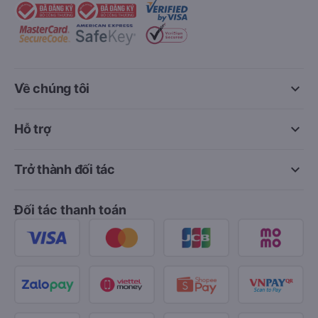
keyboard_arrow_down
Về chúng tôi
keyboard_arrow_down
Hỗ trợ
keyboard_arrow_down
Trở thành đối tác
Đối tác thanh toán