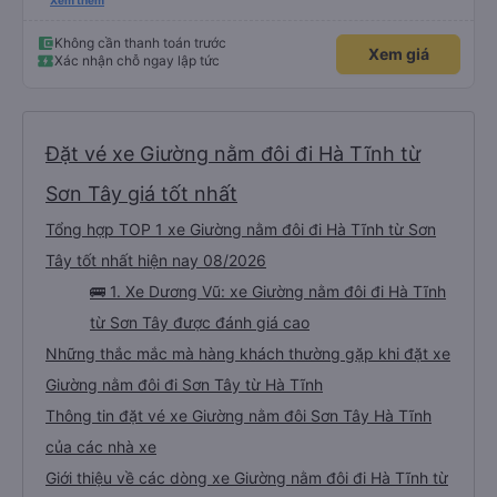
mua qua trang vexere thì lúc đó nhà xe mới kiểm tra và OK. Như vậy, nếu
Xem thêm
nhà xe liên hệ trước để xác nhận với khách là tốt nhất, tránh để khách sốt
ruột, lo lắng.
Không cần thanh toán trước
Xem giá
Xác nhận chỗ ngay lập tức
Đặt vé xe Giường nằm đôi đi Hà Tĩnh từ
Sơn Tây giá tốt nhất
Tổng hợp TOP 1 xe Giường nằm đôi đi Hà Tĩnh từ Sơn
Tây tốt nhất hiện nay 08/2026
🚌 1. Xe Dương Vũ: xe Giường nằm đôi đi Hà Tĩnh
từ Sơn Tây được đánh giá cao
Những thắc mắc mà hàng khách thường gặp khi đặt xe
Giường nằm đôi đi Sơn Tây từ Hà Tĩnh
Thông tin đặt vé xe Giường nằm đôi Sơn Tây Hà Tĩnh
của các nhà xe
Giới thiệu về các dòng xe Giường nằm đôi đi Hà Tĩnh từ