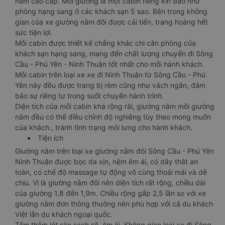
nằm cao cấp. Mỗi giường là một cabin riêng kín đáo như
phòng hạng sang ở các khách sạn 5 sao. Bên trong không
gian của xe giường nằm đôi được cải tiến, trang hoàng hết
sức tiện lợi.
Mỗi cabin được thiết kế chẳng khác chi căn phòng của
khách sạn hạng sang, mang đến chất lượng chuyến đi Sông
Cầu - Phú Yên - Ninh Thuận tốt nhất cho mỗi hành khách.
Mỗi cabin trên loại xe xe đi Ninh Thuận từ Sông Cầu - Phú
Yên này đều được trang bị rèm cũng như vách ngăn, đảm
bảo sự riêng tư trong suốt chuyến hành trình.
Diện tích của mỗi cabin khá rộng rãi, giường nằm mỗi giường
nằm đều có thể điều chỉnh độ nghiêng tùy theo mong muốn
của khách., tránh tình trạng mỏi lưng cho hành khách.
Tiện ích
Giường nằm trên loại xe giường nằm đôi Sông Cầu - Phú Yên
Ninh Thuận được bọc da xịn, nệm êm ái, có dây thắt an
toàn, có chế độ massage tự động vô cùng thoải mái và dễ
chịu. Vì là giường nằm đôi nên diện tích rất rộng, chiều dài
của giường 1,8 đến 1,9m. Chiều rộng gấp 2,5 lần so với xe
giường nằm đơn thông thường nên phù hợp với cả du khách
Việt lẫn du khách ngoại quốc.
Tấm thảm lót sàn sạch sẽ, êm ái. Không gian loại xe đi Sông