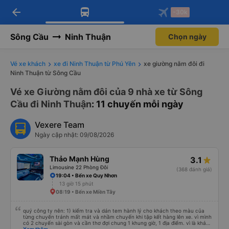
arrow_back
Tải app Vexere ngay!
Tải app Vexere
-30k
Mở app
Mở app
Nhận ưu đãi thành viên độc
-30k/ghế khi đặt vé máy bay qua
quyền
app
Sông Cầu
Ninh Thuận
Chọn ngày
Vé xe khách
xe đi Ninh Thuận từ Phú Yên
xe giường nằm đôi đi
Ninh Thuận từ Sông Cầu
Vé xe Giường nằm đôi của 9 nhà xe từ Sông
Cầu đi Ninh Thuận
: 11 chuyến mỗi ngày
Vexere Team
Ngày cập nhật: 09/08/2026
Thảo Mạnh Hùng
3.1
Limousine 22 Phòng Đôi
(368 đánh giá)
19:04 • Bến xe Quy Nhơn
13 giờ 15 phút
08:19 • Bến xe Miền Tây
quý công ty nên: 1) kiểm tra và dán tem hành lý cho khách theo màu của
từng chuyến tránh mất mát và nhầm chuyến khi tập kết hàng lên xe. vì mình
có 2 chuyến sài gòn và cần thơ đợi chung 1 khung giờ, 1 địa điểm. vì là khách