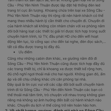
Cầu - Phú Yên Ninh Thuận được lắp đặt hệ thống đèn led
trang trí cực ấn tượng. Khoang chứa trên loại xe Sông Cầu -
Phú Yên Ninh Thuận này thì rộng rãi nên hành khách có thể
mang theo nhiều hành lý cần thiết cho chuyến đi. Chuyến đi
của hành khách sẽ không còn nhàm chán với xe phòng nằm
đôi bởi hàng loạt các thiết bị giải trí được tích hợp trong suốt
chuyến hành trình, từ TV, đầu phát HD cho đến wifi hoạt
động liên tục, từ cổng sạc cho đến tai nghe, đèn đọc sách,…
tất cả đều được trang bị đầy đủ.
Ưu điểm
Cũng như những cabin đơn khác, xe giường nằm đôi đi
Sông Cầu - Phú Yên Ninh Thuận cũng được tích hợp đầy đủ
các trang thiết bị, chỉ là khoang xe được thiết kế rộng hơn,
đủ chỗ nghỉ ngơi thoải mái cho hai người. Không gian đó, ấm
áp và dễ chịu chẳng khác chi căn phòng tại nhà.
Đây quả là tin cực vui với các cặp đôi bởi suốt chuyến hành
trình đi từ Sông Cầu - Phú Yên đến Ninh Thuận các bạn có
thể thoải mái tâm tình, trò chuyện với nhau trong không gian
riêng mà không sợ ảnh hưởng đến bất cứ hành khách nào
khác. Chuyến du lịch vì thế cũng trở nên hoàn hảo hơn.
2. Về chất lượng, review, đánh giá nhà xe Sông Cầu