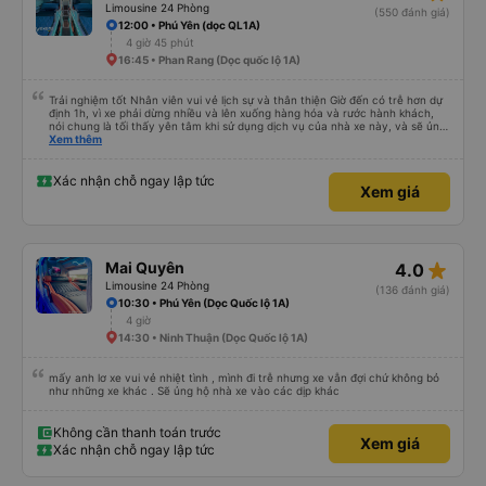
Limousine 24 Phòng
(550 đánh giá)
12:00 • Phú Yên (dọc QL1A)
4 giờ 45 phút
16:45 • Phan Rang (Dọc quốc lộ 1A)
Trải nghiệm tốt Nhân viên vui vẻ lịch sự và thân thiện Giờ đến có trễ hơn dự
định 1h, vì xe phải dừng nhiều và lên xuống hàng hóa và rước hành khách,
nói chung là tối thấy yên tâm khi sử dụng dịch vụ của nhà xe này, và sẽ ủng
hộ và giới thiệu cho người thân sử dụng dịch vụ của nhà xe này
Xem thêm
Xác nhận chỗ ngay lập tức
Xem giá
star_rate
Mai Quyên
4.0
Limousine 24 Phòng
(136 đánh giá)
10:30 • Phú Yên (Dọc Quốc lộ 1A)
4 giờ
14:30 • Ninh Thuận (Dọc Quốc lộ 1A)
mấy anh lơ xe vui vẻ nhiệt tình , mình đi trễ nhưng xe vẫn đợi chứ không bỏ
như những xe khác . Sẽ ủng hộ nhà xe vào các dịp khác
Không cần thanh toán trước
Xem giá
Xác nhận chỗ ngay lập tức