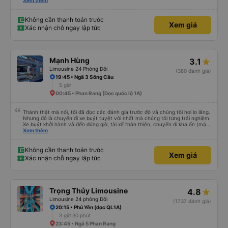
thân thiết của quý công ty nên rất hài lòng và tin tưởng. tuy nhiên rất mong
Xem thêm
muốn đội ngũ nhân viên anh chị em nhà xe cùng nhau cải thiện ngày một
phát triển. 2) đồng nhất về cách giao tiếp và CSKH nhẹ nhàng, chu đáo nữa
thì chắc chắn quy công ty là nhà xe được yêu thích và lựa chọn số 1 quy
Không cần thanh toán trước
Xem giá
nhơn. rất cảm ơn quý anh chị em cty cũng như chị Thảo đã lắng nghe và
Xác nhận chỗ ngay lập tức
tiếp nhận. " khách hàng thân thiết nhiều năm của nhà xe từ thời sinh viên"
Mạnh Hùng
3.1
Limousine 24 Phòng Đôi
(380 đánh giá)
19:45 • Ngã 3 Sông Cầu
5 giờ
00:45 • Phan Rang (Dọc quốc lộ 1A)
Thành thật mà nói, tôi đã đọc các đánh giá trước đó và chúng tôi hơi lo lắng.
Nhưng đó là chuyến đi xe buýt tuyệt vời nhất mà chúng tôi từng trải nghiệm.
Xe buýt khởi hành và đến đúng giờ, tài xế thân thiện, chuyến đi khá ổn (mặc
dù vẫn hơi xóc, nhưng đó là đặc trưng của Việt Nam ^^), và chỗ ngồi thoải
Xem thêm
mái. Chúng tôi thực sự rất hài lòng.
Không cần thanh toán trước
Xem giá
Xác nhận chỗ ngay lập tức
Trọng Thủy Limousine
4.8
Limousine 24 phòng Đôi
(1737 đánh giá)
20:15 • Phú Yên (dọc QL1A)
3 giờ 30 phút
23:45 • Ngã 5 Phan Rang