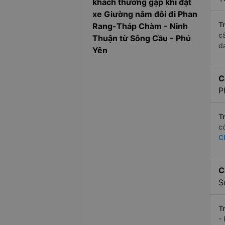
khách thường gặp khi đặt
xe Giường nằm đôi đi Phan
Tr
Rang-Tháp Chàm - Ninh
c
Thuận từ Sông Cầu - Phú
d
Yên
C
P
Tr
c
C
C
S
Tr
-