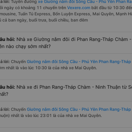
ả lời:
Tuyến đường
xe Giường nằm đôi Sông Cầu - Phú Yên Phan R
ỗi ngày có khoảng 11 chuyến trên
Vexere.com
bắt đầu từ 10:30 đế
imousine, Tuấn Tú Express, Bốn Luyện Express, Mai Quyên, Mạnh H
ủ cả ban ngày, buổi trưa, buổi chiều, ban đêm
âu hỏi:
Nhà xe Giường nằm đôi đi Phan Rang-Tháp Chàm - 
ên nào chạy sớm nhất?
ả lời:
Chuyến
Giường nằm đôi Sông Cầu - Phú Yên Phan Rang-Tháp
ớm nhất là vào lúc 10:30 là của nhà xe Mai Quyên.
âu hỏi:
Nhà xe đi Phan Rang-Tháp Chàm - Ninh Thuận từ Sô
hất?
ả lời:
Chuyến
Giường nằm đôi Sông Cầu - Phú Yên Phan Rang-Tháp
muộn) nhất là vào lúc 23:01 là của nhà xe Mai Quyên.