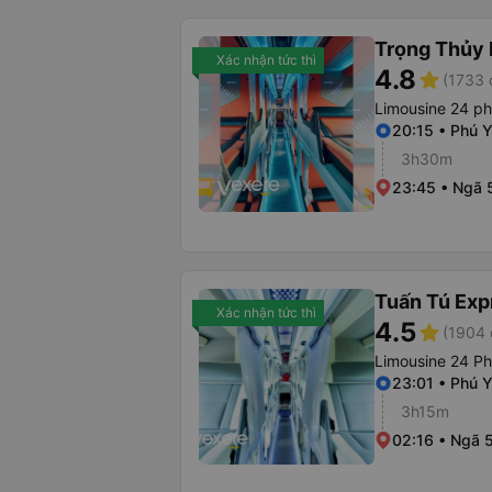
Trọng Thủy 
Xác nhận tức thì
4.8
star
(1733 
Limousine 24 p
20:15 • Phú 
3h30m
23:45 • Ngã 
Tuấn Tú Exp
Xác nhận tức thì
4.5
star
(1904 
Limousine 24 P
23:01 • Phú 
3h15m
02:16 • Ngã 