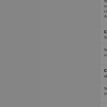
Tr
m
L
đ
C
Y
Tr
s
C
n
Tr
(