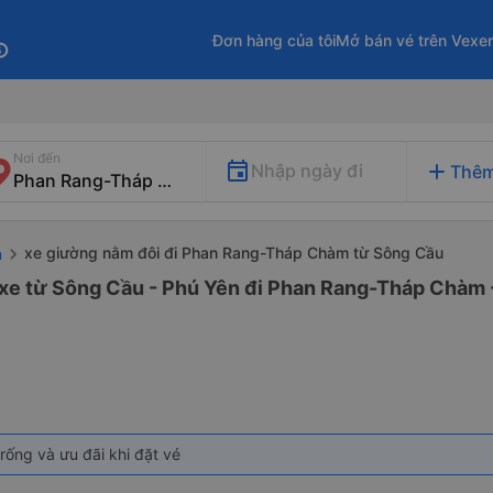
Đơn hàng của tôi
Mở bán vé trên Vexe
fo
Nơi đến
add
Nhập ngày đi
Thêm
xe giường nằm đôi đi Phan Rang-Tháp Chàm từ Sông Cầu
n
 xe từ Sông Cầu - Phú Yên đi Phan Rang-Tháp Chàm 
rống và ưu đãi khi đặt vé