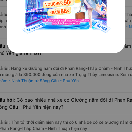
ả lời:
Nhà xe Giường nằm đôi đi Sông Cầu - Phú Yên Phan Rang-Thá
ấp, chất lượng tốt nhất là những nhà xe Trọng Thủy Limousine, Tuấ
anh sách đầy đủ:
Xe Sông Cầu - Phú Yên Phan Rang-Tháp Chàm - N
âu hỏi:
Hãng Xe Giường nằm đôi đi Phan Rang-Tháp Chàm -
hú Yên giá rẻ nhất?
ả lời:
Hãng xe Giường nằm đôi đi Phan Rang-Tháp Chàm - Ninh Thuận
ó mức giá là 390.000 đồng của nhà xe Trọng Thủy Limousine. Xem 
hàm - Ninh Thuận từ Sông Cầu - Phú Yên
âu hỏi:
Có bao nhiêu nhà xe có Giường nằm đôi đi Phan R
ông Cầu - Phú Yên hiện nay?
ả lời:
Tính tới thời điểm hiện nay thì có 6 nhà xe có xe Giường nằm
 Phan Rang-Tháp Chàm - Ninh Thuận hiện nay