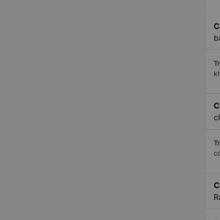
C
b
Tr
k
C
c
Tr
c
C
R