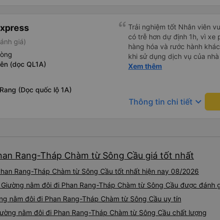
địa bàn của thế lực xe ôm ngầ
buýt giường nằm thoải mái n
thế là mình được chở xuống 
thực sự hy vọng rằng trong t
toàn hơn. Một Chuyến xe được biết thêm nhiều câu chuyện
Express
thường xuyên theo lịch trình, 
Trải nghiệm tốt Nhân viên vu
mới. Cảm ơn nhà xe đã giúp
tuyến đường này một lần nữa
có trễ hơn dự định 1h, vì xe
ánh giá)
hàng hóa và rước hành khách
hòng
khi sử dụng dịch vụ của nhà 
Yên (dọc QL1A)
thiệu cho người thân sử dụn
Xem thêm
Rang (Dọc quốc lộ 1A)
keyboard_arrow_down
Thông tin chi tiết
Phan Rang-Tháp Chàm từ Sông Cầu giá tốt nhất
Phan Rang-Tháp Chàm từ Sông Cầu tốt nhất hiện nay 08/2026
xe Giường nằm đôi đi Phan Rang-Tháp Chàm từ Sông Cầu được đánh g
ờng nằm đôi đi Phan Rang-Tháp Chàm từ Sông Cầu uy tín
Giường nằm đôi đi Phan Rang-Tháp Chàm từ Sông Cầu chất lượng