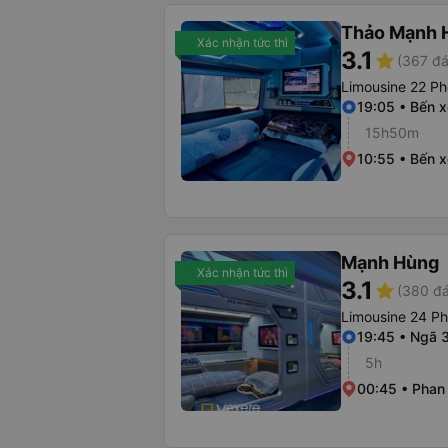
Thảo Mạnh 
Xác nhận tức thì
3.1
star
(367 đá
Limousine 22 Ph
19:05 • Bến 
15h50m
10:55 • Bến 
Mạnh Hùng
Xác nhận tức thì
3.1
star
(380 đá
Limousine 24 P
19:45 • Ngã 
5h
00:45 • Phan