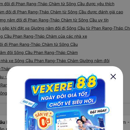
ằm đôi đi Phan Rang-Tháp Chàm từ Sông Cầu được yêu thích
ằm đôi đi Phan Rang-Tháp Chàm từ Sông Cầu được đánh giá cao
ờng nằm đôi đi Phan Rang-Tháp Chàm từ Sông Cầu uy tín
gặp khi đặt xe Giường nằm đôi đi Sông Cầu từ Phan Rang-Tháp C
ông Cầu Phan Rang-Tháp Chàm của các nhà xe
đôi đi Phan Rang-Tháp Chàm từ Sông Cầu
g nằm đôi Sông Cầu Phan Rang-Tháp Chàm
giá nhà xe Sông Cầu Phan Rang-Tháp Chàm Giường nằm đôi
g-Tháp Chàm
Cầu - Phan Rang-Tháp Chàm
 Rang-Tháp Chàm từ Sông Cầu nhanh và uy tín nhất
 Sông Cầu đi Phan Rang-Tháp Chàm
âu hỏi:
Nhà xe Giường nằm đôi đi Phan Rang-Tháp Chàm - 
ên nào được đánh giá cao cấp, chất lượng tốt nhất?