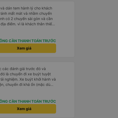
tránh mất mát và nhầm chuyến
mình có 2 chuyến sài gòn và cần
khách thân thiết
òng và tin tưởng. tuy nhiên rất
n anh chị em nhà xe cùng nhau
iếp
ÔNG CẦN THANH TOÁN TRƯỚC
 nữa thì chắc chắn quy công ty
Xem giá
chọn số 1 quy nhơn. rất cảm
 như chị Thảo đã lắng nghe và
 thiết nhiều năm của nhà xe từ
ọc các đánh giá trước đó và
 đó là chuyến đi xe buýt tuyệt
rải nghiệm. Xe buýt khởi hành và
iện, chuyến đi khá ổn (mặc dù
c trưng của Việt Nam ^^), và chỗ
c sự rất hài lòng.
ÔNG CẦN THANH TOÁN TRƯỚC
Xem giá