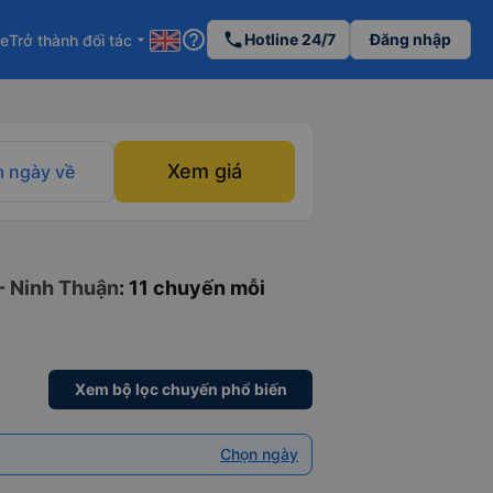
help_outline
phone
Hotline 24/7
Đăng nhập
re
Trở thành đối tác
arrow_drop_down
Xem giá
 ngày về
- Ninh Thuận
: 11 chuyến mỗi
Xem bộ lọc chuyến phổ biến
Chọn ngày