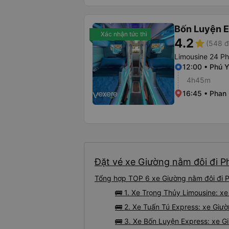
Bốn Luyện 
Xác nhận tức thì
4.2
star
(548 đ
Limousine 24 P
12:00 • Phú 
4h45m
16:45 • Phan 
Đặt vé xe Giường nằm đôi đi 
Tổng hợp TOP 6 xe Giường nằm đôi đi 
🚌 1. Xe Trọng Thủy Limousine: 
🚌 2. Xe Tuấn Tú Express: xe Giư
🚌 3. Xe Bốn Luyện Express: xe 