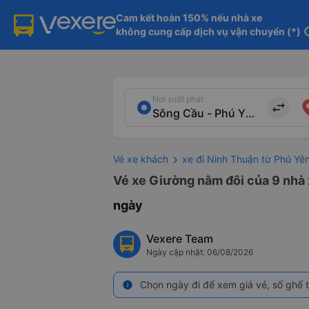
Cam kết hoàn 150% nếu nhà xe

không cung cấp dịch vụ vận chuyển (*)
in
Nơi xuất phát
import_export
Vé xe khách
xe đi Ninh Thuận từ Phú Yê
Vé xe Giường nằm đôi của 9 nhà
ngày
Vexere Team
Ngày cập nhật: 06/08/2026
Chọn ngày đi để xem giá vé, số ghế t
info