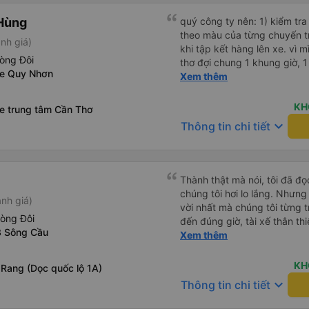
Hùng
quý công ty nên: 1) kiểm tra và dán tem hành lý cho khách
theo màu của từng chuyến 
nh giá)
khi tập kết hàng lên xe. vì 
òng Đôi
thơ đợi chung 1 khung giờ, 1 địa điểm. vì là 
xe Quy Nhơn
của quý công ty nên rất hài l
Xem thêm
mong muốn đội ngũ nhân viê
cải thiện ngày một phát triển. 2) đồng nhất về cách giao t
KH
xe trung tâm Cần Thơ
và CSKH nhẹ nhàng, chu đáo
keyboard_arrow_down
Thông tin chi tiết
là nhà xe được yêu thích và lựa 
ơn quý anh chị em cty cũng
tiếp nhận. " khách hàng thân
thời sinh viên"
Thành thật mà nói, tôi đã đ
chúng tôi hơi lo lắng. Nhưng
nh giá)
vời nhất mà chúng tôi từng t
hòng Đôi
đến đúng giờ, tài xế thân th
3 Sông Cầu
vẫn hơi xóc, nhưng đó là đặ
Xem thêm
ngồi thoải mái. Chúng tôi thự
KH
 Rang (Dọc quốc lộ 1A)
keyboard_arrow_down
Thông tin chi tiết