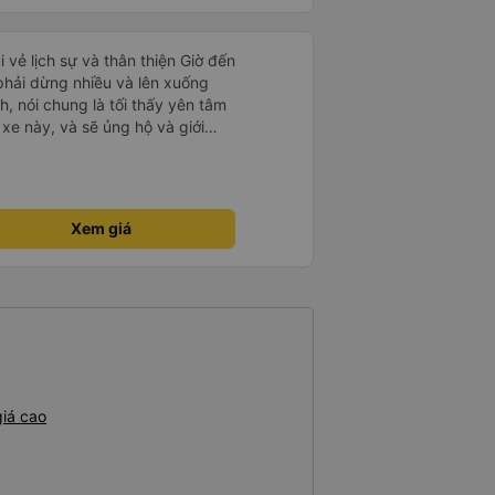
m, dân chơi cỏ kẹo ke...) Và
hất trên tuyến đường này. Tôi
Ngã 3 thành , nơi sáng sủa an
ương lai các tài xế sẽ dừng xe
đặc biệt là vì tôi dự định sẽ đi
i vẻ lịch sự và thân thiện Giờ đến
 đỡ
 vào tuần tới.
 phải dừng nhiều và lên xuống
, nói chung là tối thấy yên tâm
xe này, và sẽ ủng hộ và giới
g dịch vụ của nhà xe này
Xem giá
iá cao