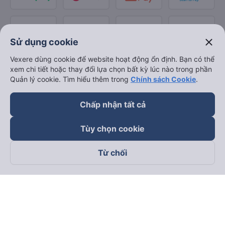
close
Sử dụng cookie
Vexere dùng cookie để website hoạt động ổn định. Bạn có thể
xem chi tiết hoặc thay đổi lựa chọn bất kỳ lúc nào trong phần
Quản lý cookie. Tìm hiểu thêm trong
Chính sách Cookie
.
Chấp nhận tất cả
Tùy chọn cookie
Từ chối
Theo dõi chúng tôi trên
Facebook
Tiktok
Youtube
Công ty TNHH Thương Mại Dịch Vụ Vexere