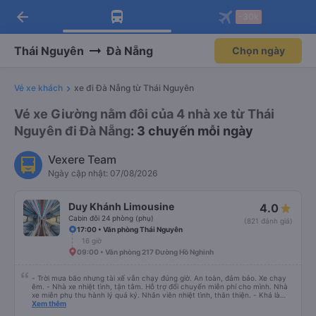
arrow_back
Tải app Vexere ngay!
Tải app Vexere
-30k
Mở app
Mở app
Nhận ưu đãi thành viên độc
-30k/ghế khi đặt vé máy bay qua
quyền
app
Thái Nguyên
Đà Nẵng
Chọn ngày
Vé xe khách
xe đi Đà Nẵng từ Thái Nguyên
Vé xe Giường nằm đôi của 4 nhà xe từ Thái
Nguyên đi Đà Nẵng
: 3 chuyến mỗi ngày
Vexere Team
Ngày cập nhật: 07/08/2026
Duy Khánh Limousine
4.0
Cabin đôi 24 phòng (phụ)
(821 đánh giá)
17:00 • Văn phòng Thái Nguyên
16 giờ
09:00 • Văn phòng 217 Đường Hồ Nghinh
- Trời mưa bão nhưng tài xế vẫn chạy đúng giờ. An toàn, đảm bảo. Xe chạy
êm. - Nhà xe nhiệt tình, tận tâm. Hỗ trợ đổi chuyến miễn phí cho mình. Nhà
xe miễn phụ thu hành lý quá ký. Nhân viên nhiệt tình, thân thiện. - Khá là
thích tài xế. Lái xe an toàn. Chu đáo, thân thiện, nhiệt tình. - Xe ngồi thoải
Xem thêm
mái, có massage, có ổ cắm sạc. - Giữa trời mưa bão, mình vẫn kịp giờ