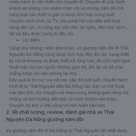
nhiều hành lý cần thiết cho chuyến đi. Chuyến đi của hành
khách sẽ không còn nhàm chán với xe phòng nằm đôi bởi
hàng loạt các thiết bị giải trí được tích hợp trong suốt
chuyến hành trình, từ TV, đầu phát HD cho đến wifi hoạt
động liên tục, từ cổng sạc cho đến tai nghe, đèn đọc sách,…
tất cả đều được trang bị đầy đủ.
Ưu điểm
Cũng như những cabin đơn khác, xe giường nằm đôi đi Thái
Nguyên Đà Nẵng cũng được tích hợp đầy đủ các trang thiết
bị, chỉ là khoang xe được thiết kế rộng hơn, đủ chỗ nghỉ ngơi
thoải mái cho hai người. Không gian đó, ấm áp và dễ chịu
chẳng khác chi căn phòng tại nhà.
Đây quả là tin cực vui với các cặp đôi bởi suốt chuyến hành
trình đi từ Thái Nguyên đến Đà Nẵng các bạn có thể thoải
mái tâm tình, trò chuyện với nhau trong không gian riêng mà
không sợ ảnh hưởng đến bất cứ hành khách nào khác.
Chuyến du lịch vì thế cũng trở nên hoàn hảo hơn.
2. Về chất lượng, review, đánh giá nhà xe Thái
Nguyên Đà Nẵng giường nằm đôi
Xe giường nằm đôi đi Đà Nẵng từ Thái Nguyên tốt nhất được