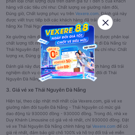
phân loại chất lượng dựa trên đánh giá từ 1 đến 5 của khách
hàng với các tiêu chí như: Chất lượng xe giường nằm đôi,
Đúng giờ, Chất lượng phục vụ trên
Vexere.com
. Đánh giá này
được viết trực tiếp bởi các khách hàng đã trải nghiệm các
hãng Xe Thái Nguyên đi Đà Nẵng.
Xe giường nằm đôi đi Đà Nẵng từ Thái Nguyên được phân loại
chất lượng tốt nhất là xe Duy Khánh Limousine đi Đà Nẵng từ
Thái Nguyên đạt 4.0 / 5 điểm dựa trên các tiêu chí như: Chất
lượng xe, Đúng giờ, Chất lượng phục vụ.
Đánh giá này được viết trực tiếp bởi các khách hàng đã trải
nghiệm dịch vụ của các hãng xe giường nằm đôi đi Thái
Nguyên Đà Nẵng .
3. Giá vé xe Thái Nguyên Đà Nẵng
Hiện tại, theo cập nhật mới nhất của Vexere.com, giá vé xe
giường nằm đôi tuyến Đà Nẵng - Thái Nguyên có mức giá
dao động từ 930000 đồng - 930000 đồng. Trong đó, nhà xe
Duy Khánh Limousine có giá vé rẻ nhất, chỉ 930000 đồng. Đặt
vé xe Thái Nguyên Đà Nẵng chính hãng tại
Vexere.com
để có
giá rẻ nhất, đảm bảo giữ chỗ 100% và hỗ trợ đổi trả vé miễn