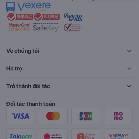
keyboard_arrow_down
Về chúng tôi
keyboard_arrow_down
Hỗ trợ
keyboard_arrow_down
Trở thành đối tác
Đối tác thanh toán