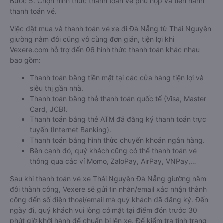
Bước 5: Chọn hình thức thanh toán vé phù hợp và tiến hành
thanh toán vé.
Việc đặt mua và thanh toán vé xe đi Đà Nẵng từ Thái Nguyên
giường nằm đôi cũng vô cùng đơn giản, tiện lợi khi
Vexere.com hỗ trợ đến 06 hình thức thanh toán khác nhau
bao gồm:
Thanh toán bằng tiền mặt tại các cửa hàng tiện lợi và
siêu thị gần nhà.
Thanh toán bằng thẻ thanh toán quốc tế (Visa, Master
Card, JCB).
Thanh toán bằng thẻ ATM đã đăng ký thanh toán trực
tuyến (Internet Banking).
Thanh toán bằng hình thức chuyển khoản ngân hàng.
Bên cạnh đó, quý khách cũng có thể thanh toán vé
thông qua các ví Momo, ZaloPay, AirPay, VNPay,…
Sau khi thanh toán vé xe Thái Nguyên Đà Nẵng giường nằm
đôi thành công, Vexere sẽ gửi tin nhắn/email xác nhận thành
công đến số điện thoại/email mà quý khách đã đăng ký. Đến
ngày đi, quý khách vui lòng có mặt tại điểm đón trước 30
phút giờ khởi hành để chuẩn bị lên xe. Để kiểm tra tình trạng