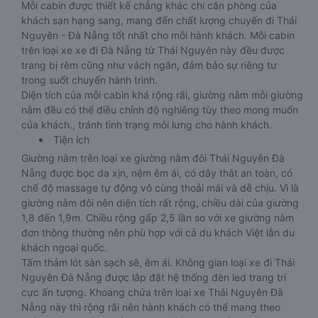
Mỗi cabin được thiết kế chẳng khác chi căn phòng của
khách sạn hạng sang, mang đến chất lượng chuyến đi Thái
Nguyên - Đà Nẵng tốt nhất cho mỗi hành khách. Mỗi cabin
trên loại xe xe đi Đà Nẵng từ Thái Nguyên này đều được
trang bị rèm cũng như vách ngăn, đảm bảo sự riêng tư
trong suốt chuyến hành trình.
Diện tích của mỗi cabin khá rộng rãi, giường nằm mỗi giường
nằm đều có thể điều chỉnh độ nghiêng tùy theo mong muốn
của khách., tránh tình trạng mỏi lưng cho hành khách.
Tiện ích
Giường nằm trên loại xe giường nằm đôi Thái Nguyên Đà
Nẵng được bọc da xịn, nệm êm ái, có dây thắt an toàn, có
chế độ massage tự động vô cùng thoải mái và dễ chịu. Vì là
giường nằm đôi nên diện tích rất rộng, chiều dài của giường
1,8 đến 1,9m. Chiều rộng gấp 2,5 lần so với xe giường nằm
đơn thông thường nên phù hợp với cả du khách Việt lẫn du
khách ngoại quốc.
Tấm thảm lót sàn sạch sẽ, êm ái. Không gian loại xe đi Thái
Nguyên Đà Nẵng được lắp đặt hệ thống đèn led trang trí
cực ấn tượng. Khoang chứa trên loại xe Thái Nguyên Đà
Nẵng này thì rộng rãi nên hành khách có thể mang theo