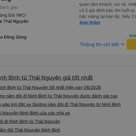
quan tâm khách, vui vẻ, nhiệt tình. Trong
đánh giá)
có 2 gia đình bác lớn tuổi nc
hòng Đôi (WC)
bác mắng lại bạn ấy. Nếu 2 
Xe Thái Nguyên
ngược lại nha. Bạn ấy nhắc n
Xem thêm
đến lỗi mình ngủ còn mơ đượ
nhau xuất hiện trong giấc mơ của mình luôn. Nên nếu bạn
KH
xe Đồng Gừng
bị phản ánh thì đừng trừ lươ
keyboard_arrow_down
Thông tin chi tiết
thì bảo bạn ấy liên hệ sđt c
đuôi 666, chuyến ĐH-NT ngày
iu còn đổi cho mình phòng đ
(một mình) yêu luôn. Nhưng
lần xe rẽ 1 cái là ✈️ Ít đi x
nh Bình từ Thái Nguyên giá tốt nhất
10/10.
inh Bình từ Thái Nguyên tốt nhất hiện nay 08/2026
ng nằm đôi đi Ninh Bình từ Thái Nguyên được đánh giá cao
ặp khi đặt xe Giường nằm đôi đi Thái Nguyên từ Ninh Bình
ái Nguyên Ninh Bình của các nhà xe
ôi đi Ninh Bình từ Thái Nguyên
 nằm đôi Thái Nguyên Ninh Bình