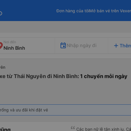
Đơn hàng của tôi
Mở bán vé trên Vexe
fo
Nơi đến
add
Nhập ngày đi
Thêm
yên
xe từ Thái Nguyên đi Ninh Bình
: 1 chuyến mỗi ngày
rống và ưu đãi khi đặt vé
Dũng
Các bạn nữ lễ tân xinh iu. C