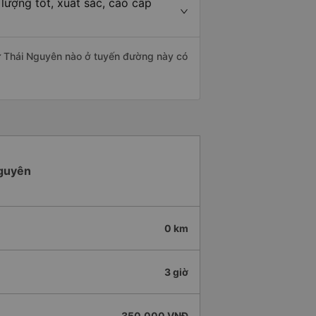
lượng tốt, xuất sắc, cao cấp
từ Thái Nguyên nào ở tuyến đường này có
Nguyên
0 km
3 giờ
350.000 VNĐ