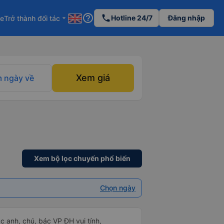
help_outline
phone
Hotline 24/7
Đăng nhập
re
Trở thành đối tác
arrow_drop_down
Xem giá
 ngày về
Xem bộ lọc chuyến phổ biến
Chọn ngày
ác anh, chú, bác VP ĐH vui tính,