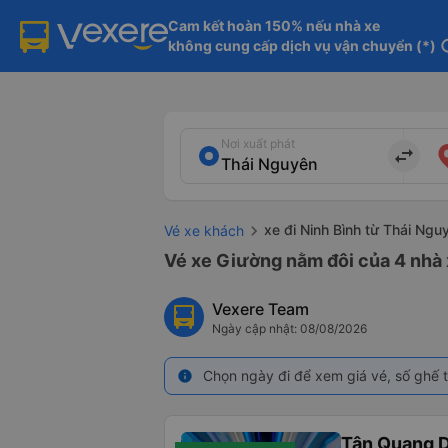
Cam kết hoàn 150% nếu nhà xe

không cung cấp dịch vụ vận chuyển (*)
in
Nơi xuất phát
import_export
xe đi Ninh Bình từ Thái Ngu
Vé xe khách
Vé xe Giường nằm đôi của 4 nhà 
Vexere Team
Ngày cập nhật: 08/08/2026
Chọn ngày đi để xem giá vé, số ghế t
info
Tân Quang 