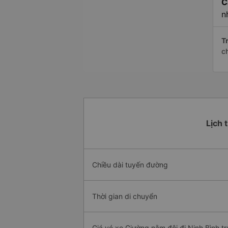
C
n
Tr
c
Lịch 
Chiều dài tuyến đường
Thời gian di chuyển
Giá vé xe Giường nằm đôi đi Ninh Bình t