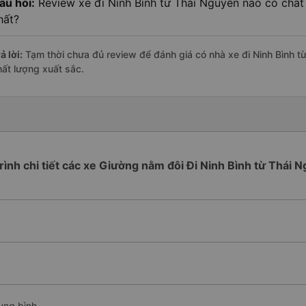
âu hỏi:
Review xe đi Ninh Bình từ Thái Nguyên nào có chất 
hất?
ả lời:
Tạm thời chưa đủ review để đánh giá có nhà xe đi Ninh Bình 
hất lượng xuất sắc.
trình chi tiết các xe Giường nằm đôi Đi Ninh Bình từ Thái 
rung bình