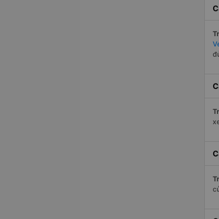
C
Tr
V
đ
C
Tr
x
C
Tr
c