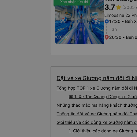
Xác nhận tức thì
3.7
star
(3005 
Limousine 22 P
17:30 • Bến 
3h
20:30 • Bến 
Đặt vé xe Giường nằm đôi đi Ni
Tổng hợp TOP 1 xe Giường nằm đôi đi N
🚌 1. Xe Tân Quang Dũng: xe Giườ
Những thắc mắc mà hàng khách thường g
Thông tin đặt vé xe Giường nằm đôi Th
Giới thiệu về các dòng xe Giường nằm đ
1. Giới thiệu các dòng xe Giường