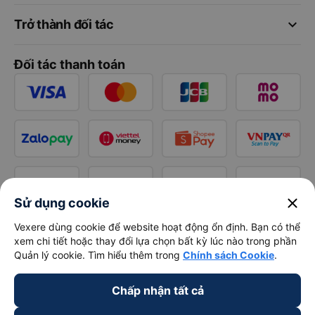
keyboard_arrow_down
Trở thành đối tác
Đối tác thanh toán
close
Sử dụng cookie
Vexere dùng cookie để website hoạt động ổn định. Bạn có thể
xem chi tiết hoặc thay đổi lựa chọn bất kỳ lúc nào trong phần
Quản lý cookie. Tìm hiểu thêm trong
Chính sách Cookie
.
Chấp nhận tất cả