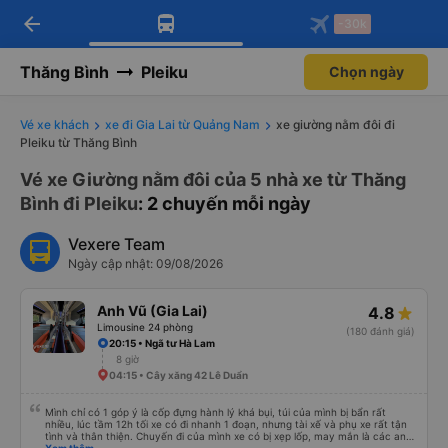
arrow_back
Tải app Vexere ngay!
Tải app Vexere
-30k
Mở app
Mở app
Nhận ưu đãi thành viên độc
-30k/ghế khi đặt vé máy bay qua
quyền
app
Thăng Bình
Pleiku
Chọn ngày
Vé xe khách
xe đi Gia Lai từ Quảng Nam
xe giường nằm đôi đi
Pleiku từ Thăng Bình
Vé xe Giường nằm đôi của 5 nhà xe từ Thăng
Bình đi Pleiku
: 2 chuyến mỗi ngày
Vexere Team
Ngày cập nhật: 09/08/2026
Anh Vũ (Gia Lai)
4.8
Limousine 24 phòng
(180 đánh giá)
20:15 • Ngã tư Hà Lam
8 giờ
04:15 • Cây xăng 42 Lê Duẩn
Mình chỉ có 1 góp ý là cốp đựng hành lý khá bụi, túi của mình bị bẩn rất
nhiều, lúc tầm 12h tối xe có đi nhanh 1 đoạn, nhưng tài xế và phụ xe rất tận
tình và thân thiện. Chuyến đi của mình xe có bị xẹp lốp, may mắn là các anh