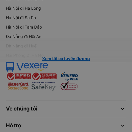
Hà Nội đi Hạ Long
Hà Nội đi Sa Pa
Hà Nội đi Tam Đảo
Đà Nẵng đi Hội An
Đà Nẵng đi Huế
Hải Phòng đi Hà Nội
Xem tất cả tuyến đường
keyboard_arrow_down
Về chúng tôi
keyboard_arrow_down
Hỗ trợ