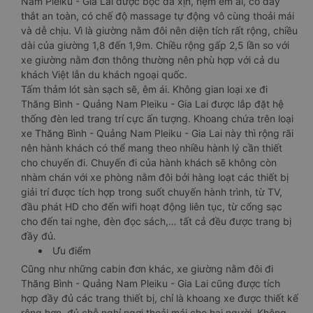
Nam Pleiku - Gia Lai được bọc da xịn, nệm êm ái, có dây
thắt an toàn, có chế độ massage tự động vô cùng thoải mái
và dễ chịu. Vì là giường nằm đôi nên diện tích rất rộng, chiều
dài của giường 1,8 đến 1,9m. Chiều rộng gấp 2,5 lần so với
xe giường nằm đơn thông thường nên phù hợp với cả du
khách Việt lẫn du khách ngoại quốc.
Tấm thảm lót sàn sạch sẽ, êm ái. Không gian loại xe đi
Thăng Bình - Quảng Nam Pleiku - Gia Lai được lắp đặt hệ
thống đèn led trang trí cực ấn tượng. Khoang chứa trên loại
xe Thăng Bình - Quảng Nam Pleiku - Gia Lai này thì rộng rãi
nên hành khách có thể mang theo nhiều hành lý cần thiết
cho chuyến đi. Chuyến đi của hành khách sẽ không còn
nhàm chán với xe phòng nằm đôi bởi hàng loạt các thiết bị
giải trí được tích hợp trong suốt chuyến hành trình, từ TV,
đầu phát HD cho đến wifi hoạt động liên tục, từ cổng sạc
cho đến tai nghe, đèn đọc sách,… tất cả đều được trang bị
đầy đủ.
Ưu điểm
Cũng như những cabin đơn khác, xe giường nằm đôi đi
Thăng Bình - Quảng Nam Pleiku - Gia Lai cũng được tích
hợp đầy đủ các trang thiết bị, chỉ là khoang xe được thiết kế
rộng hơn, đủ chỗ nghỉ ngơi thoải mái cho hai người. Không