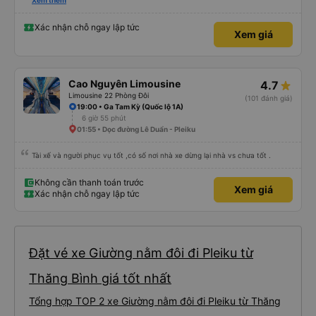
dừng ở cây xăng và thay lốp mới khá nhanh. Mong nhà xe khắc phục cốp đỡ
Xem thêm
bụi để chất lượng dịch vụ tốt hơn, chúc các bác tài và phụ xe nhiều sức
khoẻ!
Xác nhận chỗ ngay lập tức
Xem giá
Cao Nguyên Limousine
4.7
Limousine 22 Phòng Đôi
(101 đánh giá)
19:00 • Ga Tam Kỳ (Quốc lộ 1A)
6 giờ 55 phút
01:55 • Dọc đường Lê Duẩn - Pleiku
Tài xế và người phục vụ tốt ,có số nơi nhà xe dừng lại nhà vs chưa tốt .
Không cần thanh toán trước
Xem giá
Xác nhận chỗ ngay lập tức
Đặt vé xe Giường nằm đôi đi Pleiku từ
Thăng Bình giá tốt nhất
Tổng hợp TOP 2 xe Giường nằm đôi đi Pleiku từ Thăng