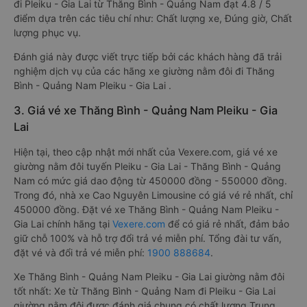
đi Pleiku - Gia Lai từ Thăng Bình - Quảng Nam đạt 4.8 / 5
điểm dựa trên các tiêu chí như: Chất lượng xe, Đúng giờ, Chất
lượng phục vụ.
Đánh giá này được viết trực tiếp bởi các khách hàng đã trải
nghiệm dịch vụ của các hãng xe giường nằm đôi đi Thăng
Bình - Quảng Nam Pleiku - Gia Lai .
3. Giá vé xe Thăng Bình - Quảng Nam Pleiku - Gia
Lai
Hiện tại, theo cập nhật mới nhất của Vexere.com, giá vé xe
giường nằm đôi tuyến Pleiku - Gia Lai - Thăng Bình - Quảng
Nam có mức giá dao động từ 450000 đồng - 550000 đồng.
Trong đó, nhà xe Cao Nguyên Limousine có giá vé rẻ nhất, chỉ
450000 đồng. Đặt vé xe Thăng Bình - Quảng Nam Pleiku -
Gia Lai chính hãng tại
Vexere.com
để có giá rẻ nhất, đảm bảo
giữ chỗ 100% và hỗ trợ đổi trả vé miễn phí. Tổng đài tư vấn,
đặt vé và đổi trả vé miễn phí:
1900 888684
.
Xe Thăng Bình - Quảng Nam Pleiku - Gia Lai giường nằm đôi
tốt nhất: Xe từ Thăng Bình - Quảng Nam đi Pleiku - Gia Lai
giường nằm đôi được đánh giá chung có chất lượng Trung