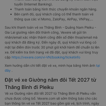
tuyến (Internet Banking).
Thanh toán bằng hình thức chuyển khoản ngân hàng.
Bên cạnh đó, quý khách cũng có thể thanh toán vé
thông qua các ví Momo, ZaloPay, AirPay, VNPay,…
Sau khi thanh toán vé xe Thăng Bình - Quảng Nam Pleiku -
Gia Lai giường nằm đôi thành công, Vexere sẽ gửi tin
nhắn/email xác nhận thành công đến số điện thoại/email mà
quý khách đã đăng ký. Đến ngày đi, quý khách vui lòng có
mặt tại điểm đón trước 30 phút giờ khởi hành để chuẩn bị lên
xe. Để kiểm tra tình trạng vé đã đặt, quý khách vui lòng truy
cập
https://vexere.com/vi-VN/booking/ticketinfo
Xem hướng dẫn chi tiết đặt vé xe, minh họa bằng hình ảnh
tại
đây
.
Đặt vé xe Giường nằm đôi Tết 2027 từ
Thăng Bình đi Pleiku
Vé xe Giường nằm đôi tết 2027 từ Thăng Bình đi Pleiku vẫn
chưa được công bố. Vexere.com sẽ sớm thông báo cho các
bạn thông tin vé xe Tết 2027 bao gồm giá vé, lịch trình, ngày