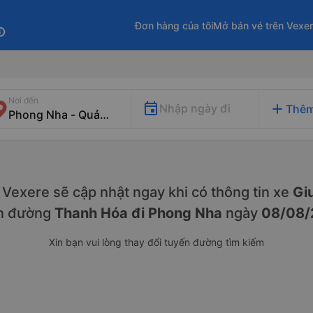
Đơn hàng của tôi
Mở bán vé trên Vexe
fo
Nơi đến
add
Nhập ngày đi
Thêm
y. Vexere sẽ cập nhật ngay khi có thông tin xe
Gi
n đường
Thanh Hóa đi Phong Nha
ngày
08/08/
Xin bạn vui lòng thay đổi tuyến đường tìm kiếm