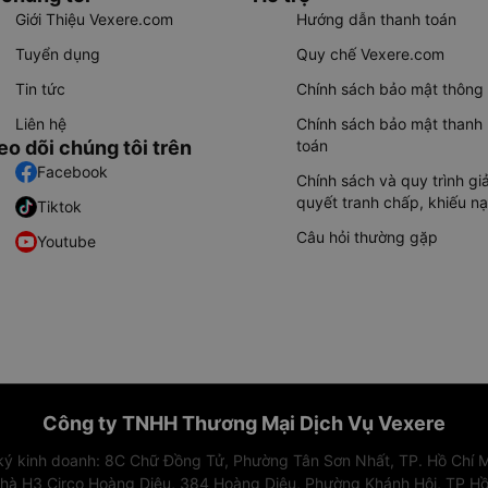
Giới Thiệu Vexere.com
Hướng dẫn thanh toán
Tuyển dụng
Quy chế Vexere.com
Tin tức
Chính sách bảo mật thông 
Liên hệ
Chính sách bảo mật thanh
eo dõi chúng tôi trên
toán
Facebook
Chính sách và quy trình giả
quyết tranh chấp, khiếu nạ
Tiktok
Câu hỏi thường gặp
Youtube
Công ty TNHH Thương Mại Dịch Vụ Vexere
 ký kinh doanh: 8C Chữ Đồng Tử, Phường Tân Sơn Nhất, TP. Hồ Chí M
nhà H3 Circo Hoàng Diệu, 384 Hoàng Diệu, Phường Khánh Hội, TP Hồ