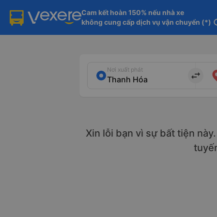
Cam kết hoàn 150% nếu nhà xe

không cung cấp dịch vụ vận chuyển (*)
in
Nơi xuất phát
import_export
Xin lỗi bạn vì sự bất tiện nà
tuyế