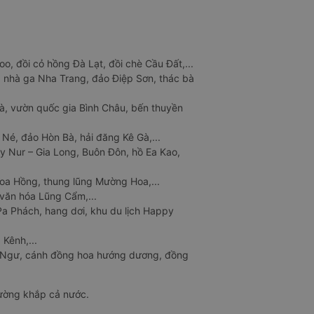
o, đồi cỏ hồng Đà Lạt, đồi chè Cầu Đất,...
 nhà ga Nha Trang, đảo Điệp Sơn, thác bà
à, vườn quốc gia Bình Châu, bến thuyền
 Né, đảo Hòn Bà, hải đăng Kê Gà,...
y Nur – Gia Long, Buôn Đôn, hồ Ea Kao,
Hoa Hồng, thung lũng Mường Hoa,...
văn hóa Lũng Cẩm,...
a Phách, hang dơi, khu du lịch Happy
 Kênh,...
n Ngư, cánh đồng hoa hướng dương, đồng
đường khắp cả nước.