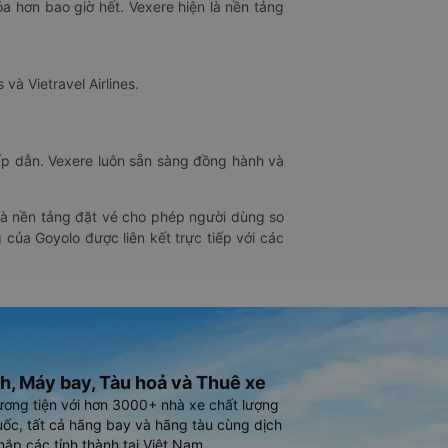
óa hơn bao giờ hết. Vexere hiện là nền tảng
 và Vietravel Airlines.
hấp dẫn. Vexere luôn sẵn sàng đồng hành và
 là nền tảng đặt vé cho phép người dùng so
 của Goyolo được liên kết trực tiếp với các
h, Máy bay, Tàu hoả và Thuê xe
ương tiện với hơn 3000+ nhà xe chất lượng
ốc, tất cả hãng bay và hãng tàu cùng dịch
hắp các tỉnh thành tại Việt Nam.