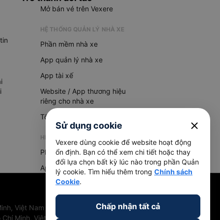
Mở bán vé trên Vexere
HỆ THỐNG QUẢN LÝ NHÀ XE
tin
Phần mềm nhà xe
App quản lý nhà xe
App tài xế
i
i
Website / App thương hiệu
riêng cho nhà xe
Tổng đài AI
close
Sử dụng cookie
HỆ THỐNG QUẢN LÝ HÀNG HOÁ
Vexere dùng cookie để website hoạt động
Phần mềm quản lý hàng hoá
ổn định. Bạn có thể xem chi tiết hoặc thay
đổi lựa chọn bất kỳ lúc nào trong phần Quản
App quản lý hàng hoá
lý cookie. Tìm hiểu thêm trong
Chính sách
Cookie
.
Chấp nhận tất cả
inh, Việt Nam
 Chí Minh, Việt Nam