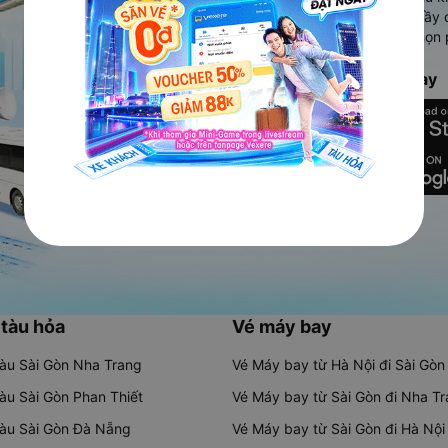
Ứng dụng hiển thị thông tin đầy 
người dùng so sánh và lựa chọn 
chóng và phù hợp nhất.
Tải ứng dụng Vexere ngay
 tàu hỏa
Vé máy bay
tàu Sài Gòn Nha Trang
Vé Máy bay từ Hà Nội đi Sài Gòn
tàu Sài Gòn Phan Thiết
Vé Máy bay từ Sài Gòn đi Nha T
tàu Sài Gòn Đà Nẵng
Vé Máy bay từ Sài Gòn đi Hà Nội