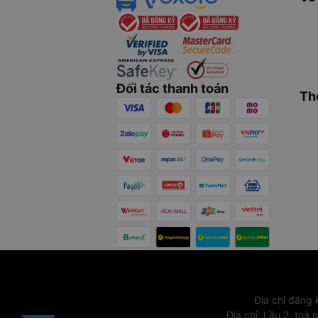
Đối tác thanh toán
Th
Địa chỉ đăng
Địa chỉ
:
Lầu 2, toà 