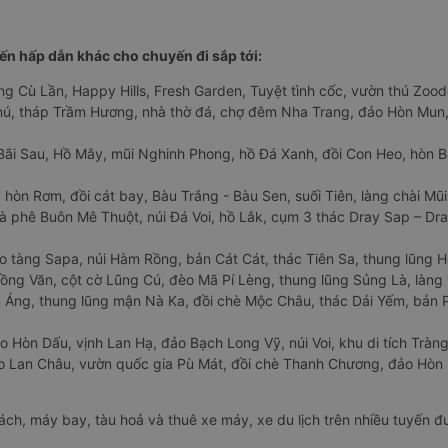
n hấp dẫn khác cho chuyến đi sắp tới:
ng Cù Lần, Happy Hills, Fresh Garden, Tuyệt tình cốc, vườn thú Zoodo
Phú, tháp Trầm Hương, nhà thờ đá, chợ đêm Nha Trang, đảo Hòn Mun,
Bãi Sau, Hồ Mây, mũi Nghinh Phong, hồ Đá Xanh, đồi Con Heo, hòn B
 hòn Rơm, đồi cát bay, Bàu Trắng - Bàu Sen, suối Tiên, làng chài Mũi
à phê Buôn Mê Thuột, núi Đá Voi, hồ Lắk, cụm 3 thác Dray Sap – Dra
o tàng Sapa, núi Hàm Rồng, bản Cát Cát, thác Tiên Sa, thung lũng 
ng Văn, cột cờ Lũng Cú, đèo Mã Pí Lèng, thung lũng Sủng Là, làng 
Áng, thung lũng mận Nà Ka, đồi chè Mộc Châu, thác Dải Yếm, bản P
o Hòn Dấu, vịnh Lan Hạ, đảo Bạch Long Vỹ, núi Voi, khu di tích Tràng
ảo Lan Châu, vườn quốc gia Pù Mát, đồi chè Thanh Chương, đảo Hò
hách, máy bay, tàu hoả và thuê xe máy, xe du lịch trên nhiều tuyến 