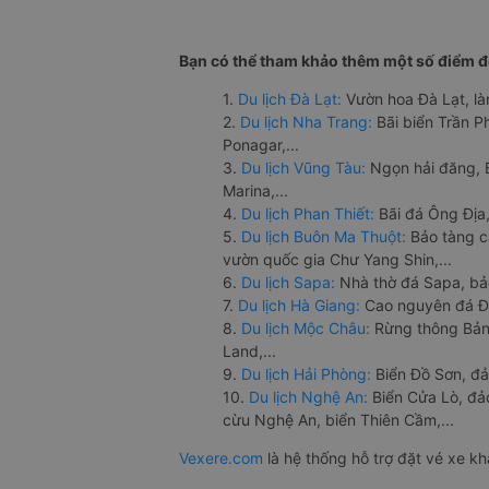
Bạn có thể tham khảo thêm một số điểm đế
1.
Du lịch Đà Lạt:
Vườn hoa Đà Lạt, là
2.
Du lịch Nha Trang:
Bãi biển Trần 
Ponagar,...
3.
Du lịch Vũng Tàu:
Ngọn hải đăng, 
Marina,...
4.
Du lịch Phan Thiết:
Bãi đá Ông Địa,
5.
Du lịch Buôn Ma Thuột:
Bảo tàng c
vườn quốc gia Chư Yang Shin,...
6.
Du lịch Sapa:
Nhà thờ đá Sapa, bả
7.
Du lịch Hà Giang:
Cao nguyên đá Đồ
8.
Du lịch Mộc Châu:
Rừng thông Bản 
Land,...
9.
Du lịch Hải Phòng:
Biển Đồ Sơn, đả
10.
Du lịch Nghệ An:
Biển Cửa Lò, đ
cừu Nghệ An, biển Thiên Cầm,...
Vexere.com
là hệ thống hỗ trợ đặt vé xe k