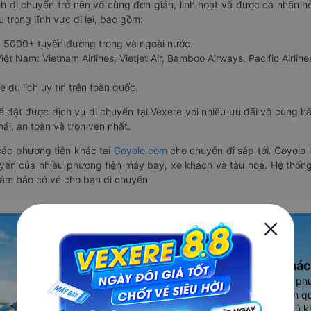
nh di chuyển trở nên vô cùng đơn giản, linh hoạt và được cá nhân h
 trong lĩnh vực đi lại, bao gồm:
n 5000+ tuyến đường trong và ngoài nước.
ệt Nam: Vietnam Airlines, Vietjet Air, Bamboo Airways, Pacific Airlines
 du lịch uy tín trên toàn quốc.
thể đặt được dịch vụ di chuyển tại Vexere với nhiều ưu đãi vô cùng 
i, an toàn và trọn vẹn nhất.
ác phương tiện khác tại
Goyolo.com
cho chuyến đi sắp tới. Goyolo
huyển của nhiều phương tiện máy bay, xe khách và tàu hoả. Hệ thống
đảm bảo có vé cho bạn di chuyển.
Ứng dụng đặt vé Xe khác
Vexere - ứng dụng đặt vé đa ph
cao, 5000+ tuyến đường toàn qu
vụ thuê xe máy, xe du lịch phủ k