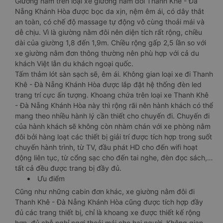
Giường nằm trên loại xe giường nằm đôi Thanh Khê - Đà
Nẵng Khánh Hòa được bọc da xịn, nệm êm ái, có dây thắt
an toàn, có chế độ massage tự động vô cùng thoải mái và
dễ chịu. Vì là giường nằm đôi nên diện tích rất rộng, chiều
dài của giường 1,8 đến 1,9m. Chiều rộng gấp 2,5 lần so với
xe giường nằm đơn thông thường nên phù hợp với cả du
khách Việt lẫn du khách ngoại quốc.
Tấm thảm lót sàn sạch sẽ, êm ái. Không gian loại xe đi Thanh
Khê - Đà Nẵng Khánh Hòa được lắp đặt hệ thống đèn led
trang trí cực ấn tượng. Khoang chứa trên loại xe Thanh Khê
- Đà Nẵng Khánh Hòa này thì rộng rãi nên hành khách có thể
mang theo nhiều hành lý cần thiết cho chuyến đi. Chuyến đi
của hành khách sẽ không còn nhàm chán với xe phòng nằm
đôi bởi hàng loạt các thiết bị giải trí được tích hợp trong suốt
chuyến hành trình, từ TV, đầu phát HD cho đến wifi hoạt
động liên tục, từ cổng sạc cho đến tai nghe, đèn đọc sách,…
tất cả đều được trang bị đầy đủ.
Ưu điểm
Cũng như những cabin đơn khác, xe giường nằm đôi đi
Thanh Khê - Đà Nẵng Khánh Hòa cũng được tích hợp đầy
đủ các trang thiết bị, chỉ là khoang xe được thiết kế rộng
hơn, đủ chỗ nghỉ ngơi thoải mái cho hai người. Không gian