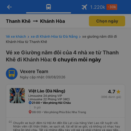
arrow_back
Tải app Vexere ngay!
Tải app Vexere
1.220
k
-30k
Mở app
Mở app
Nhận ưu đãi thành viên độc
-30k/ghế khi đặt vé máy bay qua
quyền
app
Thanh Khê
Khánh Hòa
Chọn ngày
Vé xe khách
xe đi Khánh Hòa từ Đà Nẵng
xe giường nằm đôi đi
Khánh Hòa từ Thanh Khê
Vé xe Giường nằm đôi của 4 nhà xe từ Thanh
Khê đi Khánh Hòa
: 6 chuyến mỗi ngày
Vexere Team
Ngày cập nhật: 09/08/2026
Việt Lào (Đà Nẵng)
4.7
Limousine 24 phòng VIP
(896 đánh giá)
Limousine 22 Phòng VIP (WC)
21:00 • Văn phòng Hải Châu
9 giờ
06:00 • Văn phòng Phía Bắc Nha Trang
Chuyến xe buýt đêm từ Hội An đến Đà Lạt của hãng Viet Lao rất tuyệt vời.
Nhân viên rất thân thiện, xe sạch sẽ, tài xế lái xe giỏi, và không có nhạc hay
tiếng ồn khó chịu. Tất cả những điều này với giá cả phải chăng và giao tiếp