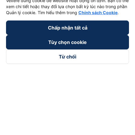
Vexere dùng cookie để website hoạt động ổn định. Bạn có thể
xem chi tiết hoặc thay đổi lựa chọn bất kỳ lúc nào trong phần
Quản lý cookie. Tìm hiểu thêm trong
Chính sách Cookie
.
Chấp nhận tất cả
Tùy chọn cookie
Từ chối
Theo dõi chúng tôi trên
Facebook
Tiktok
Youtube
Công ty TNHH Thương Mại Dịch Vụ Vexere
Địa chỉ đăng ký kinh doanh: 8C Chữ Đồng Tử, Phường Tân
Sơn Nhất, TP. Hồ Chí Minh, Việt Nam
Địa chỉ
:
Lầu 2, toà nhà H3 Circo Hoàng Diệu, 384 Hoàng Diệu,
Phường Khánh Hội, TP Hồ Chí Minh, Việt Nam
Tầng 3, toà nhà 101 Láng Hạ, 101 Láng Hạ, Phường Láng, TP.
Hà Nội, Việt Nam