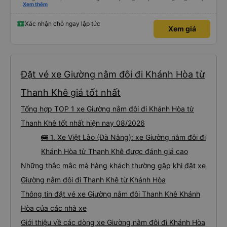
bằng tiếng Anh rất suôn sẻ, vì vậy tôi rất khuyên bạn nên chọn hãng này.
Xem thêm
Đối với người đi lần đầu: không có nhà vệ sinh, nhưng có ba điểm dừng cách
nhau khoảng hai tiếng (bạn sẽ được thông báo trước bằng thông báo). Bạn
không được ăn trên xe, nhưng có nhà hàng và quán ăn nhẹ ở một số điểm
Xác nhận chỗ ngay lập tức
Xem giá
dừng. Bạn phải cởi giày và đi chân trần. Tại các điểm dừng, dép nhựa được
cung cấp khi bạn xuống xe; bạn phải trả lại chúng vào thùng trước khi lên xe
lại. Một chai nước nhỏ, một chiếc chăn và một chiếc gối được cung cấp. Có
cổng USB. Tôi không thể kết nối Wi-Fi, nhưng đó có thể là lỗi của tôi. Đối với
những người thừa cân hoặc rất cao, tôi khuyên bạn nên chọn xe buýt có ít
chỗ ngồi hơn (có khoảng 35 chỗ, và tôi không thừa cân, nhưng vẫn hơi
chật). Tôi khuyên bạn nên chọn chỗ ngồi phía dưới và giữa.
Đặt vé xe Giường nằm đôi đi Khánh Hòa từ
Thanh Khê giá tốt nhất
Tổng hợp TOP 1 xe Giường nằm đôi đi Khánh Hòa từ
Thanh Khê tốt nhất hiện nay 08/2026
🚌 1. Xe Việt Lào (Đà Nẵng): xe Giường nằm đôi đi
Khánh Hòa từ Thanh Khê được đánh giá cao
Những thắc mắc mà hàng khách thường gặp khi đặt xe
Giường nằm đôi đi Thanh Khê từ Khánh Hòa
Thông tin đặt vé xe Giường nằm đôi Thanh Khê Khánh
Hòa của các nhà xe
Giới thiệu về các dòng xe Giường nằm đôi đi Khánh Hòa