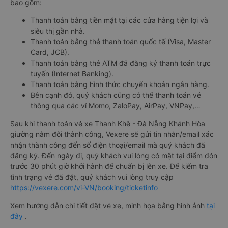
bao gồm:
Thanh toán bằng tiền mặt tại các cửa hàng tiện lợi và
siêu thị gần nhà.
Thanh toán bằng thẻ thanh toán quốc tế (Visa, Master
Card, JCB).
Thanh toán bằng thẻ ATM đã đăng ký thanh toán trực
tuyến (Internet Banking).
Thanh toán bằng hình thức chuyển khoản ngân hàng.
Bên cạnh đó, quý khách cũng có thể thanh toán vé
thông qua các ví Momo, ZaloPay, AirPay, VNPay,…
Sau khi thanh toán vé xe Thanh Khê - Đà Nẵng Khánh Hòa
giường nằm đôi thành công, Vexere sẽ gửi tin nhắn/email xác
nhận thành công đến số điện thoại/email mà quý khách đã
đăng ký. Đến ngày đi, quý khách vui lòng có mặt tại điểm đón
trước 30 phút giờ khởi hành để chuẩn bị lên xe. Để kiểm tra
tình trạng vé đã đặt, quý khách vui lòng truy cập
https://vexere.com/vi-VN/booking/ticketinfo
Xem hướng dẫn chi tiết đặt vé xe, minh họa bằng hình ảnh
tại
đây
.