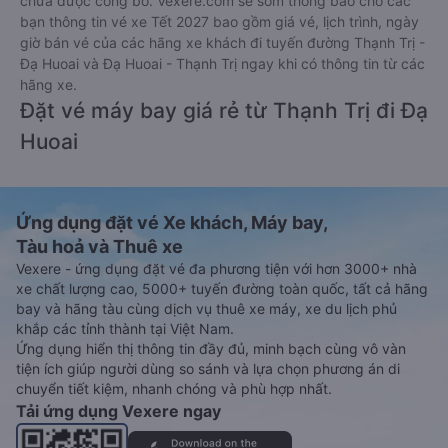
chưa được công bố. Vexere.com sẽ sớm thông báo cho các
bạn thông tin vé xe Tết 2027 bao gồm giá vé, lịch trình, ngày
giờ bán vé của các hãng xe khách đi tuyến đường Thạnh Trị -
Đạ Huoai và Đạ Huoai - Thạnh Trị ngay khi có thông tin từ các
hãng xe.
Đặt vé máy bay giá rẻ từ Thạnh Trị đi Đạ
Huoai
Ứng dụng đặt vé Xe khách, Máy bay,
Tàu hoả và Thuê xe
Vexere - ứng dụng đặt vé đa phương tiện với hơn 3000+ nhà
xe chất lượng cao, 5000+ tuyến đường toàn quốc, tất cả hãng
bay và hãng tàu cùng dịch vụ thuê xe máy, xe du lịch phủ
khắp các tỉnh thành tại Việt Nam.
Ứng dụng hiển thị thông tin đầy đủ, minh bạch cùng vô vàn
tiện ích giúp người dùng so sánh và lựa chọn phương án di
chuyển tiết kiệm, nhanh chóng và phù hợp nhất.
Tải ứng dụng Vexere ngay