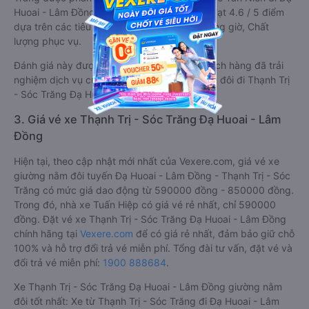
Huoai - Lâm Đồng từ Thạnh Trị - Sóc Trăng đạt 4.6 / 5 điểm
dựa trên các tiêu chí như: Chất lượng xe, Đúng giờ, Chất
lượng phục vụ.
Đánh giá này được viết trực tiếp bởi các khách hàng đã trải
nghiệm dịch vụ của các hãng xe giường nằm đôi đi Thạnh Trị
- Sóc Trăng Đạ Huoai - Lâm Đồng .
3. Giá vé xe Thạnh Trị - Sóc Trăng Đạ Huoai - Lâm
Đồng
Hiện tại, theo cập nhật mới nhất của Vexere.com, giá vé xe
giường nằm đôi tuyến Đạ Huoai - Lâm Đồng - Thạnh Trị - Sóc
Trăng có mức giá dao động từ 590000 đồng - 850000 đồng.
Trong đó, nhà xe Tuấn Hiệp có giá vé rẻ nhất, chỉ 590000
đồng. Đặt vé xe Thạnh Trị - Sóc Trăng Đạ Huoai - Lâm Đồng
chính hãng tại
Vexere.com
để có giá rẻ nhất, đảm bảo giữ chỗ
100% và hỗ trợ đổi trả vé miễn phí. Tổng đài tư vấn, đặt vé và
đổi trả vé miễn phí:
1900 888684
.
Xe Thạnh Trị - Sóc Trăng Đạ Huoai - Lâm Đồng giường nằm
đôi tốt nhất: Xe từ Thạnh Trị - Sóc Trăng đi Đạ Huoai - Lâm