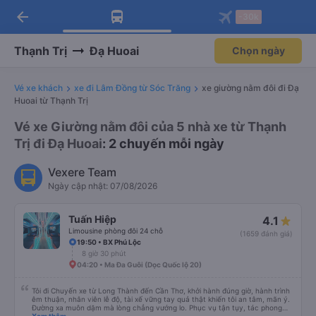
arrow_back
Tải app Vexere ngay!
Tải app Vexere
-30k
Mở app
Mở app
Nhận ưu đãi thành viên độc
-30k/ghế khi đặt vé máy bay qua
quyền
app
Thạnh Trị
Đạ Huoai
Chọn ngày
Vé xe khách
xe đi Lâm Đồng từ Sóc Trăng
xe giường nằm đôi đi Đạ
Huoai từ Thạnh Trị
Vé xe Giường nằm đôi của 5 nhà xe từ Thạnh
Trị đi Đạ Huoai
: 2 chuyến mỗi ngày
Vexere Team
Ngày cập nhật: 07/08/2026
Tuấn Hiệp
4.1
Limousine phòng đôi 24 chỗ
(1659 đánh giá)
19:50 • BX Phú Lộc
8 giờ 30 phút
04:20 • Ma Đa Guôi (Dọc Quốc lộ 20)
Tôi đi Chuyến xe từ Long Thành đến Cần Thơ, khởi hành đúng giờ, hành trình
êm thuận, nhân viên lễ độ, tài xế vững tay quả thật khiến tôi an tâm, mãn ý.
Đường xa muôn dặm mà lòng chẳng vướng lo. Phục vụ tận tụy, tác phong