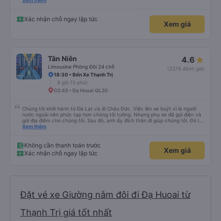
nghiêm cẩn, hiếm thấy giữa thời buổi kim tiền vội vã. Xã hội loạn đạo. Xin gửi
Xem thêm
lời tán dương chân thành, kính chúc nhà xe ngày một hưng thịnh, vạn lộ bình
an.”
Xác nhận chỗ ngay lập tức
Xem giá
Tân Niên
4.6
Limousine Phòng Đôi 24 chỗ
(2276 đánh giá)
18:30 • Bến Xe Thạnh Trị
8 giờ 15 phút
02:45 • Đạ Huoai QL20
Chúng tôi khởi hành từ Đà Lạt và đi Châu Đức. Việc lên xe buýt vì là người
nước ngoài nên phức tạp hơn chúng tôi tưởng. Nhưng phụ xe đã gọi điện và
gửi địa điểm cho chúng tôi. Sau đó, anh ấy đích thân đi giúp chúng tôi. Đó là
lần đầu tiên đi xe giường nằm với hai đứa trẻ nhỏ khá thú vị. Chúng tôi không
Xem thêm
chắc chắn khi nào xe sẽ dừng lại để nghỉ hoặc ăn uống. Tôi rất ngạc nhiên
khi xe dừng lại lúc nửa đêm ở Cần Thơ và mọi người xuống xe ăn. Khi đến
điểm dừng, họ đánh thức chúng tôi dậy và đảm bảo chúng tôi đã sẵn sàng.
Không cần thanh toán trước
Xem giá
Nhìn chung, đó là một trải nghiệm tốt. Mỗi giường đều có gối và chăn, và đủ
Xác nhận chỗ ngay lập tức
chỗ cho 1 người lớn và 1 trẻ em nằm thoải mái.
Đặt vé xe Giường nằm đôi đi Đạ Huoai từ
Thạnh Trị giá tốt nhất