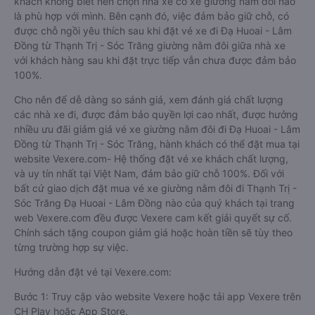
khách không biết nên chọn nhà xe có xe giường nằm đôi nào
là phù hợp với mình. Bên cạnh đó, việc đảm bảo giữ chỗ, có
được chỗ ngồi yêu thích sau khi đặt vé xe đi Đạ Huoai - Lâm
Đồng từ Thạnh Trị - Sóc Trăng giường nằm đôi giữa nhà xe
với khách hàng sau khi đặt trực tiếp vẫn chưa được đảm bảo
100%.
Cho nên để dễ dàng so sánh giá, xem đánh giá chất lượng
các nhà xe đi, được đảm bảo quyền lợi cao nhất, được hưởng
nhiều ưu đãi giảm giá vé xe giường nằm đôi đi Đạ Huoai - Lâm
Đồng từ Thạnh Trị - Sóc Trăng, hành khách có thể đặt mua tại
website Vexere.com- Hệ thống đặt vé xe khách chất lượng,
và uy tín nhất tại Việt Nam, đảm bảo giữ chỗ 100%. Đối với
bất cứ giao dịch đặt mua vé xe giường nằm đôi đi Thạnh Trị -
Sóc Trăng Đạ Huoai - Lâm Đồng nào của quý khách tại trang
web Vexere.com đều được Vexere cam kết giải quyết sự cố.
Chính sách tặng coupon giảm giá hoặc hoàn tiền sẽ tùy theo
từng trường hợp sự việc.
Hướng dẫn đặt vé tại Vexere.com:
Bước 1: Truy cập vào website Vexere hoặc tải app Vexere trên
CH Play hoặc App Store.