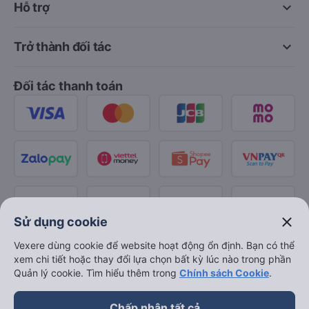
keyboard_arrow_down
Hỗ trợ
keyboard_arrow_down
Trở thành đối tác
Đối tác thanh toán
close
Sử dụng cookie
Vexere dùng cookie để website hoạt động ổn định. Bạn có thể
xem chi tiết hoặc thay đổi lựa chọn bất kỳ lúc nào trong phần
Quản lý cookie. Tìm hiểu thêm trong
Chính sách Cookie
.
Chấp nhận tất cả