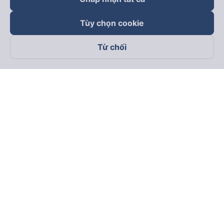
Tùy chọn cookie
Từ chối
Theo dõi chúng tôi trên
Facebook
Tiktok
Youtube
Công ty TNHH Thương Mại Dịch Vụ Vexere
Địa chỉ đăng ký kinh doanh: 8C Chữ Đồng Tử, Phường Tân
Sơn Nhất, TP. Hồ Chí Minh, Việt Nam
Địa chỉ
:
Lầu 2, toà nhà H3 Circo Hoàng Diệu, 384 Hoàng Diệu,
Phường Khánh Hội, TP Hồ Chí Minh, Việt Nam
Tầng 3, toà nhà 101 Láng Hạ, 101 Láng Hạ, Phường Láng, TP.
Hà Nội, Việt Nam
Giấy chứng nhận ĐKKD số 0315133726 do Sở KH và ĐT TP.
Hồ Chí Minh cấp lần đầu ngày 27/6/2018
Bản quyền © 2025 thuộc về Vexere.com