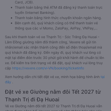
Card, JCB).
Thanh toán bằng thẻ ATM đã đăng ký thanh toán trực
tuyến (Internet Banking).
Thanh toán bằng hình thức chuyển khoản ngân hàng.
Bên cạnh đó, quý khách cũng có thể thanh toán vé
thông qua các ví Momo, ZaloPay, AirPay, VNPay,…
Sau khi thanh toán vé xe Thạnh Trị - Sóc Trăng Đạ Huoai -
Lâm Đồng giường nằm đôi thành công, Vexere sẽ gửi tin
nhắn/email xác nhận thành công đến số điện thoại/email mà
quý khách đã đăng ký. Đến ngày đi, quý khách vui lòng có
mặt tại điểm đón trước 30 phút giờ khởi hành để chuẩn bị lên
xe. Để kiểm tra tình trạng vé đã đặt, quý khách vui lòng truy
cập
https://vexere.com/vi-VN/booking/ticketinfo
Xem hướng dẫn chi tiết đặt vé xe, minh họa bằng hình ảnh
tại
đây
.
Đặt vé xe Giường nằm đôi Tết 2027 từ
Thạnh Trị đi Đạ Huoai
Vé xe Giường nằm đôi tết 2027 từ Thạnh Trị đi Đạ Huoai vẫn