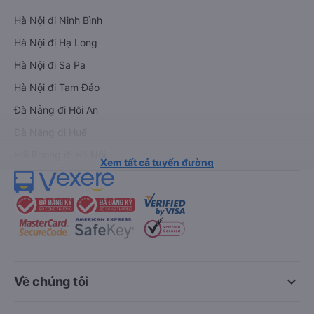
Hà Nội đi Ninh Bình
Hà Nội đi Hạ Long
Hà Nội đi Sa Pa
Hà Nội đi Tam Đảo
Đà Nẵng đi Hội An
Đà Nẵng đi Huế
Hải Phòng đi Hà Nội
Xem tất cả tuyến đường
keyboard_arrow_down
Về chúng tôi