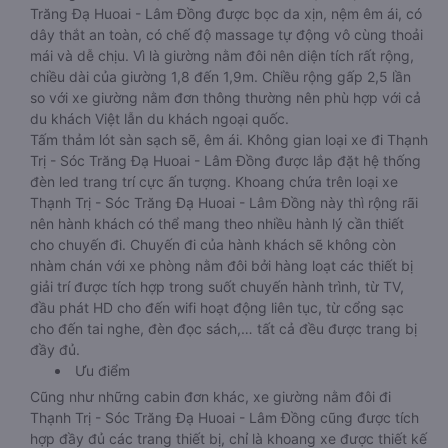
Trăng Đạ Huoai - Lâm Đồng được bọc da xịn, nệm êm ái, có
dây thắt an toàn, có chế độ massage tự động vô cùng thoải
mái và dễ chịu. Vì là giường nằm đôi nên diện tích rất rộng,
chiều dài của giường 1,8 đến 1,9m. Chiều rộng gấp 2,5 lần
so với xe giường nằm đơn thông thường nên phù hợp với cả
du khách Việt lẫn du khách ngoại quốc.
Tấm thảm lót sàn sạch sẽ, êm ái. Không gian loại xe đi Thạnh
Trị - Sóc Trăng Đạ Huoai - Lâm Đồng được lắp đặt hệ thống
đèn led trang trí cực ấn tượng. Khoang chứa trên loại xe
Thạnh Trị - Sóc Trăng Đạ Huoai - Lâm Đồng này thì rộng rãi
nên hành khách có thể mang theo nhiều hành lý cần thiết
cho chuyến đi. Chuyến đi của hành khách sẽ không còn
nhàm chán với xe phòng nằm đôi bởi hàng loạt các thiết bị
giải trí được tích hợp trong suốt chuyến hành trình, từ TV,
đầu phát HD cho đến wifi hoạt động liên tục, từ cổng sạc
cho đến tai nghe, đèn đọc sách,… tất cả đều được trang bị
đầy đủ.
Ưu điểm
Cũng như những cabin đơn khác, xe giường nằm đôi đi
Thạnh Trị - Sóc Trăng Đạ Huoai - Lâm Đồng cũng được tích
hợp đầy đủ các trang thiết bị, chỉ là khoang xe được thiết kế