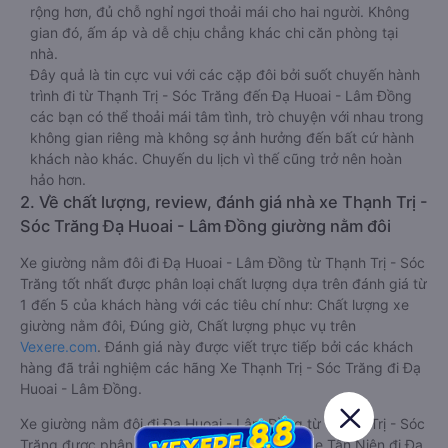
rộng hơn, đủ chỗ nghỉ ngơi thoải mái cho hai người. Không
gian đó, ấm áp và dễ chịu chẳng khác chi căn phòng tại
nhà.
Đây quả là tin cực vui với các cặp đôi bởi suốt chuyến hành
trình đi từ Thạnh Trị - Sóc Trăng đến Đạ Huoai - Lâm Đồng
các bạn có thể thoải mái tâm tình, trò chuyện với nhau trong
không gian riêng mà không sợ ảnh hưởng đến bất cứ hành
khách nào khác. Chuyến du lịch vì thế cũng trở nên hoàn
hảo hơn.
2. Về chất lượng, review, đánh giá nhà xe Thạnh Trị -
Sóc Trăng Đạ Huoai - Lâm Đồng giường nằm đôi
Xe giường nằm đôi đi Đạ Huoai - Lâm Đồng từ Thạnh Trị - Sóc
Trăng tốt nhất được phân loại chất lượng dựa trên đánh giá từ
1 đến 5 của khách hàng với các tiêu chí như: Chất lượng xe
giường nằm đôi, Đúng giờ, Chất lượng phục vụ trên
Vexere.com
. Đánh giá này được viết trực tiếp bởi các khách
hàng đã trải nghiệm các hãng Xe Thạnh Trị - Sóc Trăng đi Đạ
Huoai - Lâm Đồng.
Xe giường nằm đôi đi Đạ Huoai - Lâm Đồng từ Thạnh Trị - Sóc
Trăng được phân loại chất lượng tốt nhất là xe Tân Niên đi Đạ