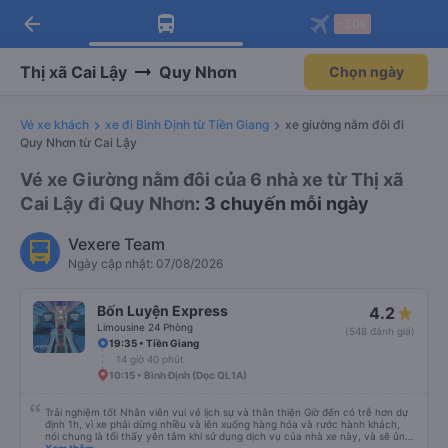
arrow_back
Tải app Vexere ngay!
Tải app Vexere
-30k
Mở app
Mở app
Nhận ưu đãi thành viên độc
-30k/ghế khi đặt vé máy bay qua
quyền
app
Thị xã Cai Lậy
Quy Nhơn
Chọn ngày
Vé xe khách
xe đi Bình Định từ Tiền Giang
xe giường nằm đôi đi
Quy Nhơn từ Cai Lậy
Vé xe Giường nằm đôi của 6 nhà xe từ Thị xã
Cai Lậy đi Quy Nhơn
: 3 chuyến mỗi ngày
Vexere Team
Ngày cập nhật: 07/08/2026
Bốn Luyện Express
4.2
Limousine 24 Phòng
(548 đánh giá)
19:35 • Tiền Giang
14 giờ 40 phút
10:15 • Bình Định (Dọc QL1A)
Trải nghiệm tốt Nhân viên vui vẻ lịch sự và thân thiện Giờ đến có trễ hơn dự
định 1h, vì xe phải dừng nhiều và lên xuống hàng hóa và rước hành khách,
nói chung là tối thấy yên tâm khi sử dụng dịch vụ của nhà xe này, và sẽ ủng