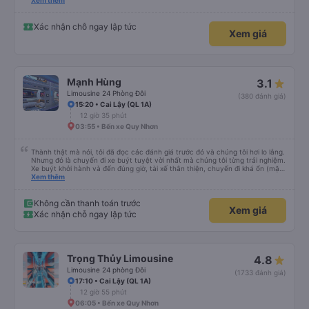
hộ và giới thiệu cho người thân sử dụng dịch vụ của nhà xe này
Xem thêm
Xác nhận chỗ ngay lập tức
Xem giá
Mạnh Hùng
3.1
Limousine 24 Phòng Đôi
(380 đánh giá)
15:20 • Cai Lậy (QL 1A)
12 giờ 35 phút
03:55 • Bến xe Quy Nhơn
Thành thật mà nói, tôi đã đọc các đánh giá trước đó và chúng tôi hơi lo lắng.
Nhưng đó là chuyến đi xe buýt tuyệt vời nhất mà chúng tôi từng trải nghiệm.
Xe buýt khởi hành và đến đúng giờ, tài xế thân thiện, chuyến đi khá ổn (mặc
dù vẫn hơi xóc, nhưng đó là đặc trưng của Việt Nam ^^), và chỗ ngồi thoải
Xem thêm
mái. Chúng tôi thực sự rất hài lòng.
Không cần thanh toán trước
Xem giá
Xác nhận chỗ ngay lập tức
Trọng Thủy Limousine
4.8
Limousine 24 phòng Đôi
(1733 đánh giá)
17:10 • Cai Lậy (QL 1A)
12 giờ 55 phút
06:05 • Bến xe Quy Nhơn