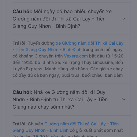
Câu hỏi:
Mỗi ngày có bao nhiêu chuyến xe
Giường nằm đôi đi Thị xã Cai Lậy - Tiền
Giang Quy Nhơn - Bình Định?
Trả lời:
Tuyến đường
xe Giường nằm đôi Thị xã Cai Lậy
- Tiền Giang Quy Nhơn - Bình Định
trung bình mỗi ngày
có khoảng 3 chuyến trên
Vexere.com
bắt đầu từ 15:20
đến 19:35 bởi 3 nhà xe: xe Trọng Thủy Limousine, Bốn
Luyện Express, Mạnh Hùng vận hành. Các giờ xe chạy
có đầy đủ cả ban ngày, buổi trưa, buổi chiều, ban đêm
Câu hỏi:
Nhà xe Giường nằm đôi đi Quy
Nhơn - Bình Định từ Thị xã Cai Lậy - Tiền
Giang nào chạy sớm nhất?
Trả lời:
Chuyến
Giường nằm đôi Thị xã Cai Lậy - Tiền
Giang Quy Nhơn - Bình Định
có giờ xuất phát sớm nhất
là vào lúc 15:20 là của nhà xe Mạnh Hùng.