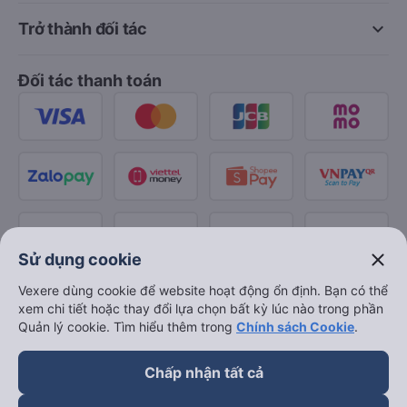
keyboard_arrow_down
Trở thành đối tác
Đối tác thanh toán
close
Sử dụng cookie
Vexere dùng cookie để website hoạt động ổn định. Bạn có thể
xem chi tiết hoặc thay đổi lựa chọn bất kỳ lúc nào trong phần
Quản lý cookie. Tìm hiểu thêm trong
Chính sách Cookie
.
Chấp nhận tất cả