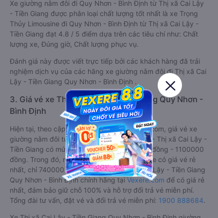
Xe giường nằm đôi đi Quy Nhơn - Bình Định từ Thị xã Cai Lậy
- Tiền Giang được phân loại chất lượng tốt nhất là xe Trọng
Thủy Limousine đi Quy Nhơn - Bình Định từ Thị xã Cai Lậy -
Tiền Giang đạt 4.8 / 5 điểm dựa trên các tiêu chí như: Chất
lượng xe, Đúng giờ, Chất lượng phục vụ.
Đánh giá này được viết trực tiếp bởi các khách hàng đã trải
nghiệm dịch vụ của các hãng xe giường nằm đôi đi Thị xã Cai
Lậy - Tiền Giang Quy Nhơn - Bình Định .
3. Giá vé xe Thị xã Cai Lậy - Tiền Giang Quy Nhơn -
Bình Định
Hiện tại, theo cập nhật mới nhất của Vexere.com, giá vé xe
giường nằm đôi tuyến Quy Nhơn - Bình Định - Thị xã Cai Lậy -
Tiền Giang có mức giá dao động từ 740000 đồng - 1100000
đồng. Trong đó, nhà xe Trọng Thủy Limousine có giá vé rẻ
nhất, chỉ 740000 đồng. Đặt vé xe Thị xã Cai Lậy - Tiền Giang
Quy Nhơn - Bình Định chính hãng tại
Vexere.com
để có giá rẻ
nhất, đảm bảo giữ chỗ 100% và hỗ trợ đổi trả vé miễn phí.
Tổng đài tư vấn, đặt vé và đổi trả vé miễn phí:
1900 888684
.
Xe Thị xã Cai Lậy - Tiền Giang Quy Nhơn - Bình Định giường