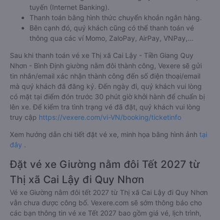
tuyến (Internet Banking).
Thanh toán bằng hình thức chuyển khoản ngân hàng.
Bên cạnh đó, quý khách cũng có thể thanh toán vé
thông qua các ví Momo, ZaloPay, AirPay, VNPay,…
Sau khi thanh toán vé xe Thị xã Cai Lậy - Tiền Giang Quy
Nhơn - Bình Định giường nằm đôi thành công, Vexere sẽ gửi
tin nhắn/email xác nhận thành công đến số điện thoại/email
mà quý khách đã đăng ký. Đến ngày đi, quý khách vui lòng
có mặt tại điểm đón trước 30 phút giờ khởi hành để chuẩn bị
lên xe. Để kiểm tra tình trạng vé đã đặt, quý khách vui lòng
truy cập
https://vexere.com/vi-VN/booking/ticketinfo
Xem hướng dẫn chi tiết đặt vé xe, minh họa bằng hình ảnh
tại
đây
.
Đặt vé xe Giường nằm đôi Tết 2027 từ
Thị xã Cai Lậy đi Quy Nhơn
Vé xe Giường nằm đôi tết 2027 từ Thị xã Cai Lậy đi Quy Nhơn
vẫn chưa được công bố. Vexere.com sẽ sớm thông báo cho
các bạn thông tin vé xe Tết 2027 bao gồm giá vé, lịch trình,