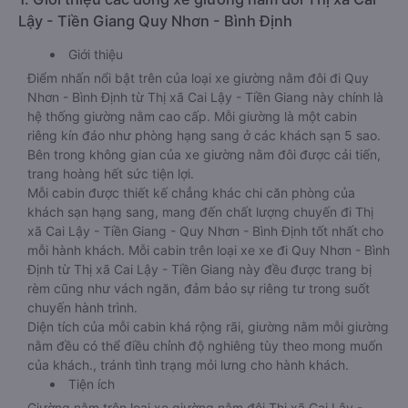
Lậy - Tiền Giang Quy Nhơn - Bình Định
Giới thiệu
Điểm nhấn nổi bật trên của loại xe giường nằm đôi đi Quy
Nhơn - Bình Định từ Thị xã Cai Lậy - Tiền Giang này chính là
hệ thống giường nằm cao cấp. Mỗi giường là một cabin
riêng kín đáo như phòng hạng sang ở các khách sạn 5 sao.
Bên trong không gian của xe giường nằm đôi được cải tiến,
trang hoàng hết sức tiện lợi.
Mỗi cabin được thiết kế chẳng khác chi căn phòng của
khách sạn hạng sang, mang đến chất lượng chuyến đi Thị
xã Cai Lậy - Tiền Giang - Quy Nhơn - Bình Định tốt nhất cho
mỗi hành khách. Mỗi cabin trên loại xe xe đi Quy Nhơn - Bình
Định từ Thị xã Cai Lậy - Tiền Giang này đều được trang bị
rèm cũng như vách ngăn, đảm bảo sự riêng tư trong suốt
chuyến hành trình.
Diện tích của mỗi cabin khá rộng rãi, giường nằm mỗi giường
nằm đều có thể điều chỉnh độ nghiêng tùy theo mong muốn
của khách., tránh tình trạng mỏi lưng cho hành khách.
Tiện ích
Giường nằm trên loại xe giường nằm đôi Thị xã Cai Lậy -