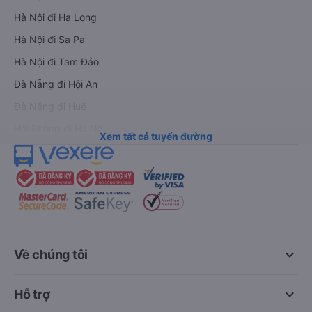
Hà Nội đi Hạ Long
Hà Nội đi Sa Pa
Hà Nội đi Tam Đảo
Đà Nẵng đi Hội An
Đà Nẵng đi Huế
Hải Phòng đi Hà Nội
Xem tất cả tuyến đường
keyboard_arrow_down
Về chúng tôi
keyboard_arrow_down
Hỗ trợ