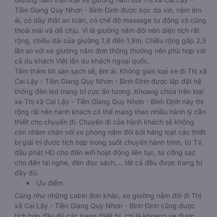
Tiền Giang Quy Nhơn - Bình Định được bọc da xịn, nệm êm
ái, có dây thắt an toàn, có chế độ massage tự động vô cùng
thoải mái và dễ chịu. Vì là giường nằm đôi nên diện tích rất
rộng, chiều dài của giường 1,8 đến 1,9m. Chiều rộng gấp 2,5
lần so với xe giường nằm đơn thông thường nên phù hợp với
cả du khách Việt lẫn du khách ngoại quốc.
Tấm thảm lót sàn sạch sẽ, êm ái. Không gian loại xe đi Thị xã
Cai Lậy - Tiền Giang Quy Nhơn - Bình Định được lắp đặt hệ
thống đèn led trang trí cực ấn tượng. Khoang chứa trên loại
xe Thị xã Cai Lậy - Tiền Giang Quy Nhơn - Bình Định này thì
rộng rãi nên hành khách có thể mang theo nhiều hành lý cần
thiết cho chuyến đi. Chuyến đi của hành khách sẽ không
còn nhàm chán với xe phòng nằm đôi bởi hàng loạt các thiết
bị giải trí được tích hợp trong suốt chuyến hành trình, từ TV,
đầu phát HD cho đến wifi hoạt động liên tục, từ cổng sạc
cho đến tai nghe, đèn đọc sách,… tất cả đều được trang bị
đầy đủ.
Ưu điểm
Cũng như những cabin đơn khác, xe giường nằm đôi đi Thị
xã Cai Lậy - Tiền Giang Quy Nhơn - Bình Định cũng được
tích hợp đầy đủ các trang thiết bị, chỉ là khoang xe được