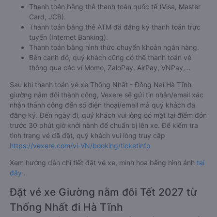
Thanh toán bằng thẻ thanh toán quốc tế (Visa, Master
Card, JCB).
Thanh toán bằng thẻ ATM đã đăng ký thanh toán trực
tuyến (Internet Banking).
Thanh toán bằng hình thức chuyển khoản ngân hàng.
Bên cạnh đó, quý khách cũng có thể thanh toán vé
thông qua các ví Momo, ZaloPay, AirPay, VNPay,…
Sau khi thanh toán vé xe Thống Nhất - Đồng Nai Hà Tĩnh
giường nằm đôi thành công, Vexere sẽ gửi tin nhắn/email xác
nhận thành công đến số điện thoại/email mà quý khách đã
đăng ký. Đến ngày đi, quý khách vui lòng có mặt tại điểm đón
trước 30 phút giờ khởi hành để chuẩn bị lên xe. Để kiểm tra
tình trạng vé đã đặt, quý khách vui lòng truy cập
https://vexere.com/vi-VN/booking/ticketinfo
Xem hướng dẫn chi tiết đặt vé xe, minh họa bằng hình ảnh
tại
đây
.
Đặt vé xe Giường nằm đôi Tết 2027 từ
Thống Nhất đi Hà Tĩnh