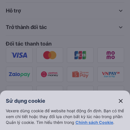
keyboard_arrow_down
Hỗ trợ
keyboard_arrow_down
Trở thành đối tác
Đối tác thanh toán
close
Sử dụng cookie
Vexere dùng cookie để website hoạt động ổn định. Bạn có thể
xem chi tiết hoặc thay đổi lựa chọn bất kỳ lúc nào trong phần
Quản lý cookie. Tìm hiểu thêm trong
Chính sách Cookie
.