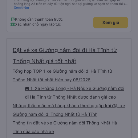
chất hàng dọc đường rất lâu và mất thời gian nhưng lan đầu tiên gặp xe
hoàng long A3 trên xe đây đủ tiện nghi sac tại giường xe sạch sẽ thơm tài xế
lo xe thoải mái vui tính sẽ con ung hô nhe
Xem thêm
Không cần thanh toán trước
Xem giá
Xác nhận chỗ ngay lập tức
Đặt vé xe Giường nằm đôi đi Hà Tĩnh từ
Thống Nhất giá tốt nhất
Tổng hợp TOP 1 xe Giường nằm đôi đi Hà Tĩnh từ
Thống Nhất tốt nhất hiện nay 08/2026
🚌 1. Xe Hoàng Long - Hà Nội: xe Giường nằm đôi
đi Hà Tĩnh từ Thống Nhất được đánh giá cao
Những thắc mắc mà hàng khách thường gặp khi đặt xe
Giường nằm đôi đi Thống Nhất từ Hà Tĩnh
Thông tin đặt vé xe Giường nằm đôi Thống Nhất Hà
Tĩnh của các nhà xe