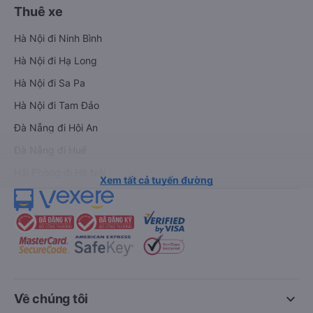
Thuê xe
Hà Nội đi Ninh Bình
Hà Nội đi Hạ Long
Hà Nội đi Sa Pa
Hà Nội đi Tam Đảo
Đà Nẵng đi Hội An
Đà Nẵng đi Huế
Hải Phòng đi Hà Nội
Xem tất cả tuyến đường
keyboard_arrow_down
Về chúng tôi