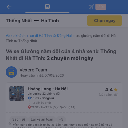
arrow_back
Tải app Vexere ngay!
Tải app Vexere
-30k
Mở app
Mở app
Nhận ưu đãi thành viên độc
-30k/ghế khi đặt vé máy bay qua
quyền
app
Thống Nhất
Hà Tĩnh
Chọn ngày
Vé xe khách
xe đi Hà Tĩnh từ Đồng Nai
xe giường nằm đôi đi Hà
Tĩnh từ Thống Nhất
Vé xe Giường nằm đôi của 4 nhà xe từ Thống
Nhất đi Hà Tĩnh
: 2 chuyến mỗi ngày
Vexere Team
Ngày cập nhật: 07/08/2026
Hoàng Long - Hà Nội
4.4
Limousine 22 phòng đôi
(321 đánh giá)
18:02 • Đồng Nai
3 giờ 50 phút
21:52 • Hà Tĩnh (Dọc Quốc lộ 1A)
Sạch sẽ
Lái xe an toàn
+5
Mình cũng từng đi rất nhiều xe Bắc nam nhưng gặp toàn xe chở hàng và