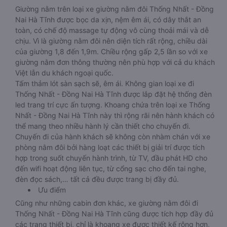
Giường nằm trên loại xe giường nằm đôi Thống Nhất - Đồng
Nai Hà Tĩnh được bọc da xịn, nệm êm ái, có dây thắt an
toàn, có chế độ massage tự động vô cùng thoải mái và dễ
chịu. Vì là giường nằm đôi nên diện tích rất rộng, chiều dài
của giường 1,8 đến 1,9m. Chiều rộng gấp 2,5 lần so với xe
giường nằm đơn thông thường nên phù hợp với cả du khách
Việt lẫn du khách ngoại quốc.
Tấm thảm lót sàn sạch sẽ, êm ái. Không gian loại xe đi
Thống Nhất - Đồng Nai Hà Tĩnh được lắp đặt hệ thống đèn
led trang trí cực ấn tượng. Khoang chứa trên loại xe Thống
Nhất - Đồng Nai Hà Tĩnh này thì rộng rãi nên hành khách có
thể mang theo nhiều hành lý cần thiết cho chuyến đi.
Chuyến đi của hành khách sẽ không còn nhàm chán với xe
phòng nằm đôi bởi hàng loạt các thiết bị giải trí được tích
hợp trong suốt chuyến hành trình, từ TV, đầu phát HD cho
đến wifi hoạt động liên tục, từ cổng sạc cho đến tai nghe,
đèn đọc sách,… tất cả đều được trang bị đầy đủ.
Ưu điểm
Cũng như những cabin đơn khác, xe giường nằm đôi đi
Thống Nhất - Đồng Nai Hà Tĩnh cũng được tích hợp đầy đủ
các trang thiết bị, chỉ là khoang xe được thiết kế rộng hơn,