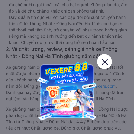
đủ chỗ nghỉ ngơi thoải mái cho hai người. Không gian đó, ấm
áp và dễ chịu chẳng khác chi căn phòng tại nhà.
Đây quả là tin cực vui với các cặp đôi bởi suốt chuyến hành
trình đi từ Thống Nhất - Đồng Nai đến Hà Tĩnh các bạn có
thể thoải mái tâm tình, trò chuyện với nhau trong không gian
riêng mà không sợ ảnh hưởng đến bất cứ hành khách nào
khác. Chuyến du lịch vì thế cũng trở nên hoàn hảo hơn.
2. Về chất lượng, review, đánh giá nhà xe Thống
Nhất - Đồng Nai Hà Tĩnh giường nằm đôi
Xe giường nằm đôi đi Hà Tĩnh từ Thống Nhất - Đồng Nai tốt
nhất được phân loại chất lượng dựa trên đánh giá từ 1 đến 5
của khách hàng với các tiêu chí như: Chất lượng xe giường
nằm đôi, Đúng giờ, Chất lượng phục vụ trên
Vexere.com
.
Đánh giá này được viết trực tiếp bởi các khách hàng đã trải
nghiệm các hãng Xe Thống Nhất - Đồng Nai đi Hà Tĩnh.
Xe giường nằm đôi đi Hà Tĩnh từ Thống Nhất - Đồng Nai được
phân loại chất lượng tốt nhất là xe Hoàng Long - Hà Nội đi Hà
Tĩnh từ Thống Nhất - Đồng Nai đạt 4.4 / 5 điểm dựa trên các
tiêu chí như: Chất lượng xe, Đúng giờ, Chất lượng phục vụ.