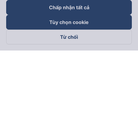
Chấp nhận tất cả
Tùy chọn cookie
Từ chối
Theo dõi chúng tôi trên
Facebook
Tiktok
Youtube
Công ty TNHH Thương Mại Dịch Vụ Vexere
Địa chỉ đăng ký kinh doanh: 8C Chữ Đồng Tử, Phường Tân
Sơn Nhất, TP. Hồ Chí Minh, Việt Nam
Địa chỉ
:
Lầu 2, toà nhà H3 Circo Hoàng Diệu, 384 Hoàng Diệu,
Phường Khánh Hội, TP Hồ Chí Minh, Việt Nam
Tầng 3, toà nhà 101 Láng Hạ, 101 Láng Hạ, Phường Láng, TP.
Hà Nội, Việt Nam
Giấy chứng nhận ĐKKD số 0315133726 do Sở KH và ĐT TP.
Hồ Chí Minh cấp lần đầu ngày 27/6/2018
Bản quyền © 2025 thuộc về Vexere.com