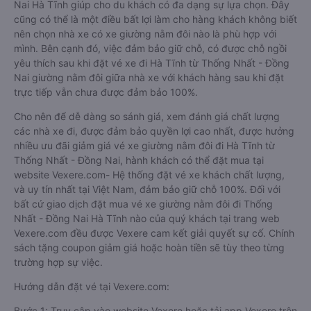
Nai Hà Tĩnh giúp cho du khách có đa dạng sự lựa chọn. Đây
cũng có thể là một điều bất lợi làm cho hàng khách không biết
nên chọn nhà xe có xe giường nằm đôi nào là phù hợp với
mình. Bên cạnh đó, việc đảm bảo giữ chỗ, có được chỗ ngồi
yêu thích sau khi đặt vé xe đi Hà Tĩnh từ Thống Nhất - Đồng
Nai giường nằm đôi giữa nhà xe với khách hàng sau khi đặt
trực tiếp vẫn chưa được đảm bảo 100%.
Cho nên để dễ dàng so sánh giá, xem đánh giá chất lượng
các nhà xe đi, được đảm bảo quyền lợi cao nhất, được hưởng
nhiều ưu đãi giảm giá vé xe giường nằm đôi đi Hà Tĩnh từ
Thống Nhất - Đồng Nai, hành khách có thể đặt mua tại
website Vexere.com- Hệ thống đặt vé xe khách chất lượng,
và uy tín nhất tại Việt Nam, đảm bảo giữ chỗ 100%. Đối với
bất cứ giao dịch đặt mua vé xe giường nằm đôi đi Thống
Nhất - Đồng Nai Hà Tĩnh nào của quý khách tại trang web
Vexere.com đều được Vexere cam kết giải quyết sự cố. Chính
sách tặng coupon giảm giá hoặc hoàn tiền sẽ tùy theo từng
trường hợp sự việc.
Hướng dẫn đặt vé tại Vexere.com:
Bước 1: Truy cập vào website Vexere hoặc tải app Vexere trên