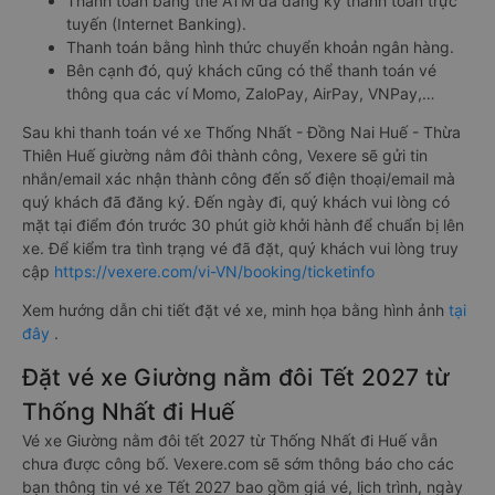
Thanh toán bằng thẻ ATM đã đăng ký thanh toán trực
tuyến (Internet Banking).
Thanh toán bằng hình thức chuyển khoản ngân hàng.
Bên cạnh đó, quý khách cũng có thể thanh toán vé
thông qua các ví Momo, ZaloPay, AirPay, VNPay,…
Sau khi thanh toán vé xe Thống Nhất - Đồng Nai Huế - Thừa
Thiên Huế giường nằm đôi thành công, Vexere sẽ gửi tin
nhắn/email xác nhận thành công đến số điện thoại/email mà
quý khách đã đăng ký. Đến ngày đi, quý khách vui lòng có
mặt tại điểm đón trước 30 phút giờ khởi hành để chuẩn bị lên
xe. Để kiểm tra tình trạng vé đã đặt, quý khách vui lòng truy
cập
https://vexere.com/vi-VN/booking/ticketinfo
Xem hướng dẫn chi tiết đặt vé xe, minh họa bằng hình ảnh
tại
đây
.
Đặt vé xe Giường nằm đôi Tết 2027 từ
Thống Nhất đi Huế
Vé xe Giường nằm đôi tết 2027 từ Thống Nhất đi Huế vẫn
chưa được công bố. Vexere.com sẽ sớm thông báo cho các
bạn thông tin vé xe Tết 2027 bao gồm giá vé, lịch trình, ngày