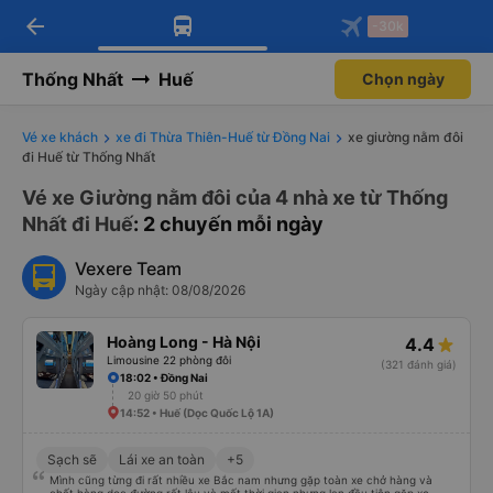
arrow_back
Tải app Vexere ngay!
Tải app Vexere
-30k
Mở app
Mở app
Nhận ưu đãi thành viên độc
-30k/ghế khi đặt vé máy bay qua
quyền
app
Thống Nhất
Huế
Chọn ngày
Vé xe khách
xe đi Thừa Thiên-Huế từ Đồng Nai
xe giường nằm đôi
đi Huế từ Thống Nhất
Vé xe Giường nằm đôi của 4 nhà xe từ Thống
Nhất đi Huế
: 2 chuyến mỗi ngày
Vexere Team
Ngày cập nhật: 08/08/2026
Hoàng Long - Hà Nội
4.4
Limousine 22 phòng đôi
(321 đánh giá)
18:02 • Đồng Nai
20 giờ 50 phút
14:52 • Huế (Dọc Quốc Lộ 1A)
Sạch sẽ
Lái xe an toàn
+5
Mình cũng từng đi rất nhiều xe Bắc nam nhưng gặp toàn xe chở hàng và