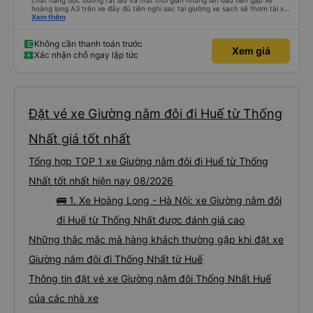
chất hàng dọc đường rất lâu và mất thời gian nhưng lan đầu tiên gặp xe
hoàng long A3 trên xe đây đủ tiện nghi sac tại giường xe sạch sẽ thơm tài xế
lo xe thoải mái vui tính sẽ con ung hô nhe
Xem thêm
Không cần thanh toán trước
Xem giá
Xác nhận chỗ ngay lập tức
Đặt vé xe Giường nằm đôi đi Huế từ Thống
Nhất giá tốt nhất
Tổng hợp TOP 1 xe Giường nằm đôi đi Huế từ Thống
Nhất tốt nhất hiện nay 08/2026
🚌 1. Xe Hoàng Long - Hà Nội: xe Giường nằm đôi
đi Huế từ Thống Nhất được đánh giá cao
Những thắc mắc mà hàng khách thường gặp khi đặt xe
Giường nằm đôi đi Thống Nhất từ Huế
Thông tin đặt vé xe Giường nằm đôi Thống Nhất Huế
của các nhà xe