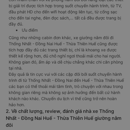
bị giải trí được tích hợp trong suốt chuyến hành trình, từ TV,
đầu phát HD cho đến wifi hoạt động liên tục, từ cổng sạc
cho đến tai nghe, đèn đọc sách,… tất cả đều được trang bị
đầy đủ.
Ưu điểm
Cũng như những cabin đơn khác, xe giường nằm đôi đi
Thống Nhất - Đồng Nai Huế - Thừa Thiên Huế cũng được
tích hợp đầy đủ các trang thiết bị, chỉ là khoang xe được
thiết kế rộng hơn, đủ chỗ nghỉ ngơi thoải mái cho hai người.
Không gian đó, ấm áp và dễ chịu chẳng khác chi căn phòng
tại nhà.
Đây quả là tin cực vui với các cặp đôi bởi suốt chuyến hành
trình đi từ Thống Nhất - Đồng Nai đến Huế - Thừa Thiên Huế
các bạn có thể thoải mái tâm tình, trò chuyện với nhau trong
không gian riêng mà không sợ ảnh hưởng đến bất cứ hành
khách nào khác. Chuyến du lịch vì thế cũng trở nên hoàn
hảo hơn.
2. Về chất lượng, review, đánh giá nhà xe Thống
Nhất - Đồng Nai Huế - Thừa Thiên Huế giường nằm
đôi