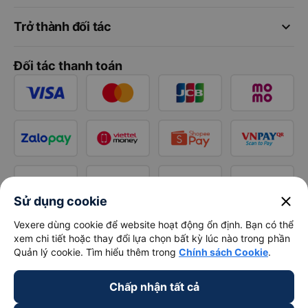
keyboard_arrow_down
Trở thành đối tác
Đối tác thanh toán
close
Sử dụng cookie
Vexere dùng cookie để website hoạt động ổn định. Bạn có thể
xem chi tiết hoặc thay đổi lựa chọn bất kỳ lúc nào trong phần
Quản lý cookie. Tìm hiểu thêm trong
Chính sách Cookie
.
Chấp nhận tất cả