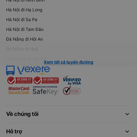
Hà Nội đi Hạ Long
Hà Nội đi Sa Pa
Hà Nội đi Tam Đảo
Đà Nẵng đi Hội An
Đà Nẵng đi Huế
Hải Phòng đi Hà Nội
Xem tất cả tuyến đường
keyboard_arrow_down
Về chúng tôi
keyboard_arrow_down
Hỗ trợ