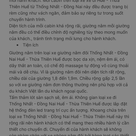
mỗi hành khách. Mỗi cabin trên loại xe xe đi Huế - Thừa
Thiên Huế từ Thống Nhất - Đồng Nai này đều được trang bị
rèm cũng như vách ngăn, đảm bảo sự riêng tư trong suốt
chuyến hành trình.
Diện tích của mỗi cabin khá rộng rãi, giường nằm mỗi giường
nằm đều có thể điều chỉnh độ nghiêng tùy theo mong muốn
của khách., tránh tình trạng mỏi lưng cho hành khách.
Tiện ích
Giường nằm trên loại xe giường nằm đôi Thống Nhất - Đồng
Nai Huế - Thừa Thiên Huế được bọc da xịn, nệm êm ái, có
dây thắt an toàn, có chế độ massage tự động vô cùng thoải
mái và dễ chịu. Vì là giường nằm đôi nên diện tích rất rộng,
chiều dài của giường 1,8 đến 1,9m. Chiều rộng gấp 2,5 lần
so với xe giường nằm đơn thông thường nên phù hợp với cả
du khách Việt lẫn du khách ngoại quốc.
Tấm thảm lót sàn sạch sẽ, êm ái. Không gian loại xe đi
Thống Nhất - Đồng Nai Huế - Thừa Thiên Huế được lắp đặt
hệ thống đèn led trang trí cực ấn tượng. Khoang chứa trên
loại xe Thống Nhất - Đồng Nai Huế - Thừa Thiên Huế này thì
rộng rãi nên hành khách có thể mang theo nhiều hành lý cần
thiết cho chuyến đi. Chuyến đi của hành khách sẽ không
còn nhàm chán với xe phòng nằm đôi bởi hàng loạt các thiết