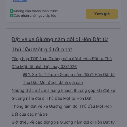
và cổng USB được đặt ở vị trí thuận tiện. Nhân viên rất lịch sự và xe đến
Xem thêm
điểm đến sớm hơn dự kiến. Cảm ơn!
Không cần thanh toán trước
Xem giá
Xác nhận chỗ ngay lập tức
Đặt vé xe Giường nằm đôi đi Hòn Đất từ
Thủ Dầu Một giá tốt nhất
Tổng hợp TOP 1 xe Giường nằm đôi đi Hòn Đất từ Thủ
Dầu Một tốt nhất hiện nay 08/2026
🚌 1. Xe Tư Tiến: xe Giường nằm đôi đi Hòn Đất từ
Thủ Dầu Một được đánh giá cao
Những thắc mắc mà hàng khách thường gặp khi đặt xe
Giường nằm đôi đi Thủ Dầu Một từ Hòn Đất
Thông tin đặt vé xe Giường nằm đôi Thủ Dầu Một Hòn
Đất của các nhà xe
Giới thiệu về các dòng xe Giường nằm đôi đi Hòn Đất từ