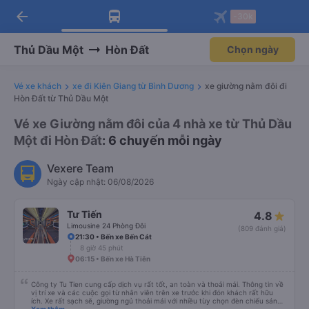
arrow_back
Tải app Vexere ngay!
Tải app Vexere
-30k
Mở app
Mở app
Nhận ưu đãi thành viên độc
-30k/ghế khi đặt vé máy bay qua
quyền
app
Thủ Dầu Một
Hòn Đất
Chọn ngày
Vé xe khách
xe đi Kiên Giang từ Bình Dương
xe giường nằm đôi đi
Hòn Đất từ Thủ Dầu Một
Vé xe Giường nằm đôi của 4 nhà xe từ Thủ Dầu
Một đi Hòn Đất
: 6 chuyến mỗi ngày
Vexere Team
Ngày cập nhật: 06/08/2026
Tư Tiến
4.8
Limousine 24 Phòng Đôi
(809 đánh giá)
21:30 • Bến xe Bến Cát
8 giờ 45 phút
06:15 • Bến xe Hà Tiên
Công ty Tu Tien cung cấp dịch vụ rất tốt, an toàn và thoải mái. Thông tin về
vị trí xe và các cuộc gọi từ nhân viên trên xe trước khi đón khách rất hữu
ích. Xe rất sạch sẽ, giường ngủ thoải mái với nhiều tùy chọn đèn chiếu sáng