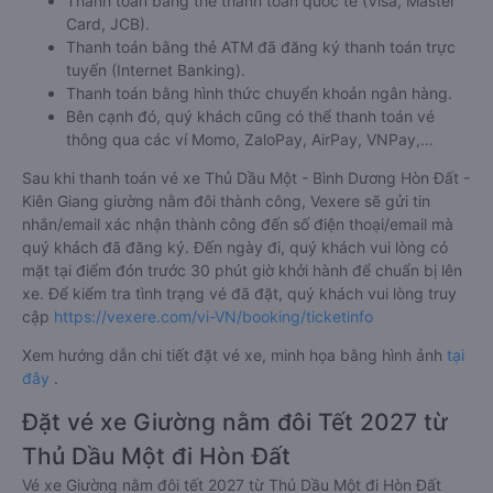
Thanh toán bằng thẻ thanh toán quốc tế (Visa, Master
Card, JCB).
Thanh toán bằng thẻ ATM đã đăng ký thanh toán trực
tuyến (Internet Banking).
Thanh toán bằng hình thức chuyển khoản ngân hàng.
Bên cạnh đó, quý khách cũng có thể thanh toán vé
thông qua các ví Momo, ZaloPay, AirPay, VNPay,…
Sau khi thanh toán vé xe Thủ Dầu Một - Bình Dương Hòn Đất -
Kiên Giang giường nằm đôi thành công, Vexere sẽ gửi tin
nhắn/email xác nhận thành công đến số điện thoại/email mà
quý khách đã đăng ký. Đến ngày đi, quý khách vui lòng có
mặt tại điểm đón trước 30 phút giờ khởi hành để chuẩn bị lên
xe. Để kiểm tra tình trạng vé đã đặt, quý khách vui lòng truy
cập
https://vexere.com/vi-VN/booking/ticketinfo
Xem hướng dẫn chi tiết đặt vé xe, minh họa bằng hình ảnh
tại
đây
.
Đặt vé xe Giường nằm đôi Tết 2027 từ
Thủ Dầu Một đi Hòn Đất
Vé xe Giường nằm đôi tết 2027 từ Thủ Dầu Một đi Hòn Đất