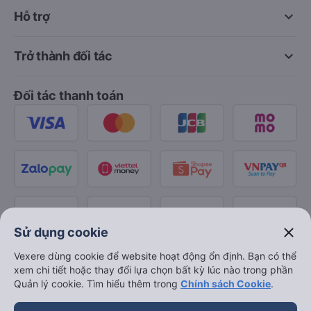
keyboard_arrow_down
Hỗ trợ
keyboard_arrow_down
Trở thành đối tác
Đối tác thanh toán
close
Sử dụng cookie
Vexere dùng cookie để website hoạt động ổn định. Bạn có thể
xem chi tiết hoặc thay đổi lựa chọn bất kỳ lúc nào trong phần
Quản lý cookie. Tìm hiểu thêm trong
Chính sách Cookie
.