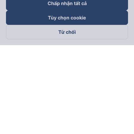
Chấp nhận tất cả
Tùy chọn cookie
Từ chối
Theo dõi chúng tôi trên
Facebook
Tiktok
Youtube
Công ty TNHH Thương Mại Dịch Vụ Vexere
Địa chỉ đăng ký kinh doanh: 8C Chữ Đồng Tử, Phường Tân
Sơn Nhất, TP. Hồ Chí Minh, Việt Nam
Địa chỉ
:
Lầu 2, toà nhà H3 Circo Hoàng Diệu, 384 Hoàng Diệu,
Phường Khánh Hội, TP Hồ Chí Minh, Việt Nam
Tầng 3, toà nhà 101 Láng Hạ, 101 Láng Hạ, Phường Láng, TP.
Hà Nội, Việt Nam
Giấy chứng nhận ĐKKD số 0315133726 do Sở KH và ĐT TP.
Hồ Chí Minh cấp lần đầu ngày 27/6/2018
Bản quyền © 2025 thuộc về Vexere.com