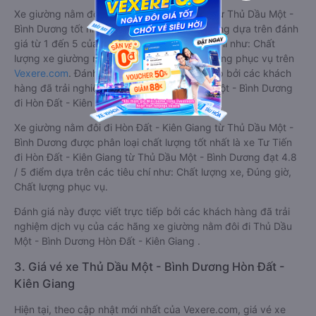
Xe giường nằm đôi đi Hòn Đất - Kiên Giang từ Thủ Dầu Một -
Bình Dương tốt nhất được phân loại chất lượng dựa trên đánh
giá từ 1 đến 5 của khách hàng với các tiêu chí như: Chất
lượng xe giường nằm đôi, Đúng giờ, Chất lượng phục vụ trên
Vexere.com
. Đánh giá này được viết trực tiếp bởi các khách
hàng đã trải nghiệm các hãng Xe Thủ Dầu Một - Bình Dương
đi Hòn Đất - Kiên Giang.
Xe giường nằm đôi đi Hòn Đất - Kiên Giang từ Thủ Dầu Một -
Bình Dương được phân loại chất lượng tốt nhất là xe Tư Tiến
đi Hòn Đất - Kiên Giang từ Thủ Dầu Một - Bình Dương đạt 4.8
/ 5 điểm dựa trên các tiêu chí như: Chất lượng xe, Đúng giờ,
Chất lượng phục vụ.
Đánh giá này được viết trực tiếp bởi các khách hàng đã trải
nghiệm dịch vụ của các hãng xe giường nằm đôi đi Thủ Dầu
Một - Bình Dương Hòn Đất - Kiên Giang .
3. Giá vé xe Thủ Dầu Một - Bình Dương Hòn Đất -
Kiên Giang
Hiện tại, theo cập nhật mới nhất của Vexere.com, giá vé xe