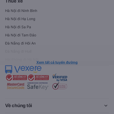
Thuê xe
Hà Nội đi Ninh Bình
Hà Nội đi Hạ Long
Hà Nội đi Sa Pa
Hà Nội đi Tam Đảo
Đà Nẵng đi Hội An
Đà Nẵng đi Huế
Hải Phòng đi Hà Nội
Xem tất cả tuyến đường
keyboard_arrow_down
Về chúng tôi