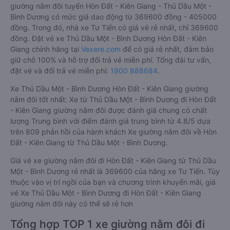
giường nằm đôi tuyến Hòn Đất - Kiên Giang - Thủ Dầu Một -
Bình Dương có mức giá dao động từ 369600 đồng - 405000
đồng. Trong đó, nhà xe Tư Tiến có giá vé rẻ nhất, chỉ 369600
đồng. Đặt vé xe Thủ Dầu Một - Bình Dương Hòn Đất - Kiên
Giang chính hãng tại
Vexere.com
để có giá rẻ nhất, đảm bảo
giữ chỗ 100% và hỗ trợ đổi trả vé miễn phí. Tổng đài tư vấn,
đặt vé và đổi trả vé miễn phí:
1900 888684
.
Xe Thủ Dầu Một - Bình Dương Hòn Đất - Kiên Giang giường
nằm đôi tốt nhất: Xe từ Thủ Dầu Một - Bình Dương đi Hòn Đất
- Kiên Giang giường nằm đôi được đánh giá chung có chất
lượng Trung bình với điểm đánh giá trung bình từ 4.8/5 dựa
trên 809 phản hồi của hành khách Xe giường nằm đôi về Hòn
Đất - Kiên Giang từ Thủ Dầu Một - Bình Dương.
Giá vé xe giường nằm đôi đi Hòn Đất - Kiên Giang từ Thủ Dầu
Một - Bình Dương rẻ nhất là 369600 của hãng xe Tư Tiến. Tùy
thuộc vào vị trí ngồi của bạn và chương trình khuyến mãi, giá
vé Xe Thủ Dầu Một - Bình Dương đi Hòn Đất - Kiên Giang
giường nằm đôi này có thể sẽ rẻ hơn
Tổng hợp TOP 1 xe giường nằm đôi đi