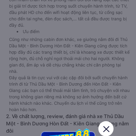
bị giải trí được tích hợp trong suốt chuyến hành trình, từ TV,
đầu phát HD cho đến wifi hoạt động liên tục, từ cổng sạc
cho đến tai nghe, đèn đọc sách,… tất cả đều được trang bị
đầy đủ.
Ưu điểm
Cũng như những cabin đơn khác, xe giường nằm đôi đi Thủ
Dầu Một - Bình Dương Hòn Đất - Kiên Giang cũng được tích
hợp đầy đủ các trang thiết bị, chỉ là khoang xe được thiết kế
rộng hơn, đủ chỗ nghỉ ngơi thoải mái cho hai người. Không
gian đó, ấm áp và dễ chịu chẳng khác chi căn phòng tại
nhà.
Đây quả là tin cực vui với các cặp đôi bởi suốt chuyến hành
trình đi từ Thủ Dầu Một - Bình Dương đến Hòn Đất - Kiên
Giang các bạn có thể thoải mái tâm tình, trò chuyện với nhau
trong không gian riêng mà không sợ ảnh hưởng đến bất cứ
hành khách nào khác. Chuyến du lịch vì thế cũng trở nên
hoàn hảo hơn.
2. Về chất lượng, review, đánh giá nhà xe Thủ Dầu
Một - Bình Dương Hòn Đất - Kiên Giang giường nằm
đôi