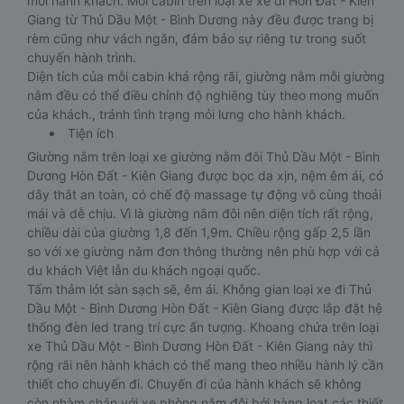
mỗi hành khách. Mỗi cabin trên loại xe xe đi Hòn Đất - Kiên
Giang từ Thủ Dầu Một - Bình Dương này đều được trang bị
rèm cũng như vách ngăn, đảm bảo sự riêng tư trong suốt
chuyến hành trình.
Diện tích của mỗi cabin khá rộng rãi, giường nằm mỗi giường
nằm đều có thể điều chỉnh độ nghiêng tùy theo mong muốn
của khách., tránh tình trạng mỏi lưng cho hành khách.
Tiện ích
Giường nằm trên loại xe giường nằm đôi Thủ Dầu Một - Bình
Dương Hòn Đất - Kiên Giang được bọc da xịn, nệm êm ái, có
dây thắt an toàn, có chế độ massage tự động vô cùng thoải
mái và dễ chịu. Vì là giường nằm đôi nên diện tích rất rộng,
chiều dài của giường 1,8 đến 1,9m. Chiều rộng gấp 2,5 lần
so với xe giường nằm đơn thông thường nên phù hợp với cả
du khách Việt lẫn du khách ngoại quốc.
Tấm thảm lót sàn sạch sẽ, êm ái. Không gian loại xe đi Thủ
Dầu Một - Bình Dương Hòn Đất - Kiên Giang được lắp đặt hệ
thống đèn led trang trí cực ấn tượng. Khoang chứa trên loại
xe Thủ Dầu Một - Bình Dương Hòn Đất - Kiên Giang này thì
rộng rãi nên hành khách có thể mang theo nhiều hành lý cần
thiết cho chuyến đi. Chuyến đi của hành khách sẽ không
còn nhàm chán với xe phòng nằm đôi bởi hàng loạt các thiết