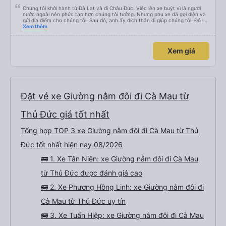
Chúng tôi khởi hành từ Đà Lạt và đi Châu Đức. Việc lên xe buýt vì là người
nước ngoài nên phức tạp hơn chúng tôi tưởng. Nhưng phụ xe đã gọi điện và
gửi địa điểm cho chúng tôi. Sau đó, anh ấy đích thân đi giúp chúng tôi. Đó là
lần đầu tiên đi xe giường nằm với hai đứa trẻ nhỏ khá thú vị. Chúng tôi không
Xem thêm
chắc chắn khi nào xe sẽ dừng lại để nghỉ hoặc ăn uống. Tôi rất ngạc nhiên
khi xe dừng lại lúc nửa đêm ở Cần Thơ và mọi người xuống xe ăn. Khi đến
điểm dừng, họ đánh thức chúng tôi dậy và đảm bảo chúng tôi đã sẵn sàng.
Xem giá
Nhìn chung, đó là một trải nghiệm tốt. Mỗi giường đều có gối và chăn, và đủ
chỗ cho 1 người lớn và 1 trẻ em nằm thoải mái.
Đặt vé xe Giường nằm đôi đi Cà Mau từ
Thủ Đức giá tốt nhất
Tổng hợp TOP 3 xe Giường nằm đôi đi Cà Mau từ Thủ
Đức tốt nhất hiện nay 08/2026
🚌 1. Xe Tân Niên: xe Giường nằm đôi đi Cà Mau
từ Thủ Đức được đánh giá cao
🚌 2. Xe Phương Hồng Linh: xe Giường nằm đôi đi
Cà Mau từ Thủ Đức uy tín
🚌 3. Xe Tuấn Hiệp: xe Giường nằm đôi đi Cà Mau