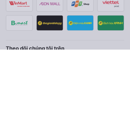
Theo dõi chúng tôi trên
Facebook
Tiktok
Youtube
Công ty TNHH Thương Mại Dịch Vụ Vexere
Địa chỉ đăng ký kinh doanh: 8C Chữ Đồng Tử, Phường Tân
Sơn Nhất, TP. Hồ Chí Minh, Việt Nam
Địa chỉ
:
Lầu 2, toà nhà H3 Circo Hoàng Diệu, 384 Hoàng Diệu,
Phường Khánh Hội, TP Hồ Chí Minh, Việt Nam
Tầng 3, toà nhà 101 Láng Hạ, 101 Láng Hạ, Phường Láng, TP.
Hà Nội, Việt Nam
Giấy chứng nhận ĐKKD số 0315133726 do Sở KH và ĐT TP.
Hồ Chí Minh cấp lần đầu ngày 27/6/2018