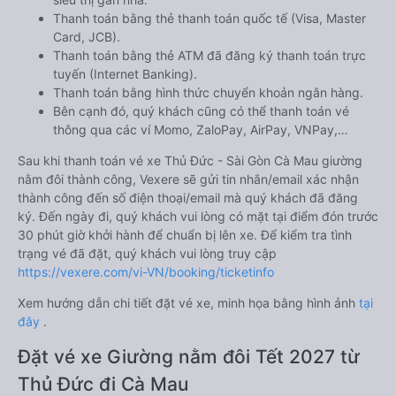
Thanh toán bằng thẻ thanh toán quốc tế (Visa, Master
Card, JCB).
Thanh toán bằng thẻ ATM đã đăng ký thanh toán trực
tuyến (Internet Banking).
Thanh toán bằng hình thức chuyển khoản ngân hàng.
Bên cạnh đó, quý khách cũng có thể thanh toán vé
thông qua các ví Momo, ZaloPay, AirPay, VNPay,…
Sau khi thanh toán vé xe Thủ Đức - Sài Gòn Cà Mau giường
nằm đôi thành công, Vexere sẽ gửi tin nhắn/email xác nhận
thành công đến số điện thoại/email mà quý khách đã đăng
ký. Đến ngày đi, quý khách vui lòng có mặt tại điểm đón trước
30 phút giờ khởi hành để chuẩn bị lên xe. Để kiểm tra tình
trạng vé đã đặt, quý khách vui lòng truy cập
https://vexere.com/vi-VN/booking/ticketinfo
Xem hướng dẫn chi tiết đặt vé xe, minh họa bằng hình ảnh
tại
đây
.
Đặt vé xe Giường nằm đôi Tết 2027 từ
Thủ Đức đi Cà Mau