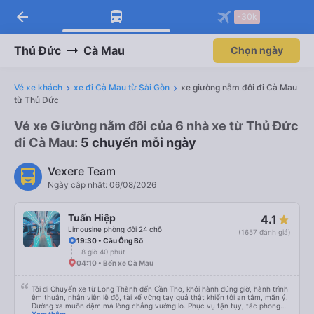
arrow_back
Tải app Vexere ngay!
Tải app Vexere
-30k
Mở app
Mở app
Nhận ưu đãi thành viên độc
-30k/ghế khi đặt vé máy bay qua
quyền
app
Thủ Đức
Cà Mau
Chọn ngày
Vé xe khách
xe đi Cà Mau từ Sài Gòn
xe giường nằm đôi đi Cà Mau
từ Thủ Đức
Vé xe Giường nằm đôi của 6 nhà xe từ Thủ Đức
đi Cà Mau
: 5 chuyến mỗi ngày
Vexere Team
Ngày cập nhật: 06/08/2026
Tuấn Hiệp
4.1
Limousine phòng đôi 24 chỗ
(1657 đánh giá)
19:30 • Cầu Ông Bố
8 giờ 40 phút
04:10 • Bến xe Cà Mau
Tôi đi Chuyến xe từ Long Thành đến Cần Thơ, khởi hành đúng giờ, hành trình
êm thuận, nhân viên lễ độ, tài xế vững tay quả thật khiến tôi an tâm, mãn ý.
Đường xa muôn dặm mà lòng chẳng vướng lo. Phục vụ tận tụy, tác phong