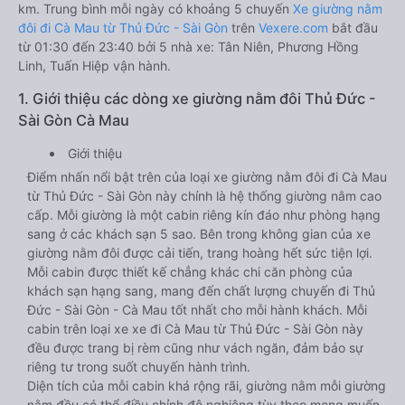
km. Trung bình mỗi ngày có khoảng 5 chuyến
Xe giường nằm
đôi đi Cà Mau từ Thủ Đức - Sài Gòn
trên
Vexere.com
bắt đầu
từ 01:30 đến 23:40 bởi 5 nhà xe: Tân Niên, Phương Hồng
Linh, Tuấn Hiệp vận hành.
1. Giới thiệu các dòng xe giường nằm đôi Thủ Đức -
Sài Gòn Cà Mau
Giới thiệu
Điểm nhấn nổi bật trên của loại xe giường nằm đôi đi Cà Mau
từ Thủ Đức - Sài Gòn này chính là hệ thống giường nằm cao
cấp. Mỗi giường là một cabin riêng kín đáo như phòng hạng
sang ở các khách sạn 5 sao. Bên trong không gian của xe
giường nằm đôi được cải tiến, trang hoàng hết sức tiện lợi.
Mỗi cabin được thiết kế chẳng khác chi căn phòng của
khách sạn hạng sang, mang đến chất lượng chuyến đi Thủ
Đức - Sài Gòn - Cà Mau tốt nhất cho mỗi hành khách. Mỗi
cabin trên loại xe xe đi Cà Mau từ Thủ Đức - Sài Gòn này
đều được trang bị rèm cũng như vách ngăn, đảm bảo sự
riêng tư trong suốt chuyến hành trình.
Diện tích của mỗi cabin khá rộng rãi, giường nằm mỗi giường
nằm đều có thể điều chỉnh độ nghiêng tùy theo mong muốn