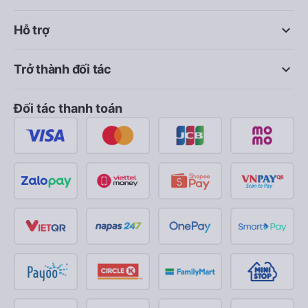
keyboard_arrow_down
Hỗ trợ
keyboard_arrow_down
Trở thành đối tác
Đối tác thanh toán