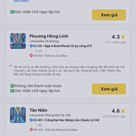
nghiêm cẩn, hiếm thấy giữa thời buổi kim tiền vội vã. Xã hội loạn đạo. Xin gửi
Xem thêm
lời tán dương chân thành, kính chúc nhà xe ngày một hưng thịnh, vạn lộ bình
an.”
Xác nhận chỗ ngay lập tức
Xem giá
Phương Hồng Linh
4.3
Limousine 24 phòng
(712 đánh giá)
01:30 • Ngã 4 Bình Phước (Cây xăng 47)
8 giờ
09:30 • Bến xe Cà Mau
Tài xế và lơ xe dễ thương, mình kẹt xe nhưng vẫn cố gắng đợi để mình ko trễ
chuyến, rất nhẹ nhàng và lịch sự. Xe sạch sẽ, thoáng mát, mền thơm tho.
Rất hài lòng trong chuyến đi này
Không cần thanh toán trước
Xem giá
Xác nhận chỗ ngay lập tức
Tân Niên
4.6
Limousine Phòng Đôi 24 chỗ
(2276 đánh giá)
23:40 • Cổng Đại Học Nông Lâm (Quốc Lộ 1A)
7 giờ
06:40 • Bến Xe Khách Cà Mau