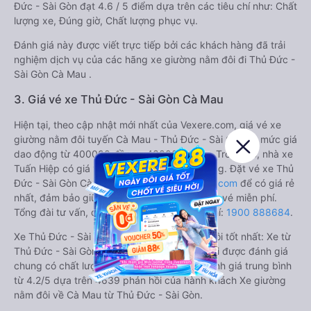
Đức - Sài Gòn đạt 4.6 / 5 điểm dựa trên các tiêu chí như: Chất
lượng xe, Đúng giờ, Chất lượng phục vụ.
Đánh giá này được viết trực tiếp bởi các khách hàng đã trải
nghiệm dịch vụ của các hãng xe giường nằm đôi đi Thủ Đức -
Sài Gòn Cà Mau .
3. Giá vé xe Thủ Đức - Sài Gòn Cà Mau
Hiện tại, theo cập nhật mới nhất của Vexere.com, giá vé xe
giường nằm đôi tuyến Cà Mau - Thủ Đức - Sài Gòn có mức giá
dao động từ 400000 đồng - 430000 đồng. Trong đó, nhà xe
Tuấn Hiệp có giá vé rẻ nhất, chỉ 400000 đồng. Đặt vé xe Thủ
Đức - Sài Gòn Cà Mau chính hãng tại
Vexere.com
để có giá rẻ
nhất, đảm bảo giữ chỗ 100% và hỗ trợ đổi trả vé miễn phí.
Tổng đài tư vấn, đặt vé và đổi trả vé miễn phí:
1900 888684
.
Xe Thủ Đức - Sài Gòn Cà Mau giường nằm đôi tốt nhất: Xe từ
Thủ Đức - Sài Gòn đi Cà Mau giường nằm đôi được đánh giá
chung có chất lượng Trung bình với điểm đánh giá trung bình
từ 4.2/5 dựa trên 4639 phản hồi của hành khách Xe giường
nằm đôi về Cà Mau từ Thủ Đức - Sài Gòn.