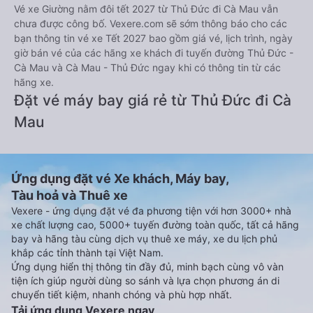
Vé xe Giường nằm đôi tết 2027 từ Thủ Đức đi Cà Mau vẫn
chưa được công bố. Vexere.com sẽ sớm thông báo cho các
bạn thông tin vé xe Tết 2027 bao gồm giá vé, lịch trình, ngày
giờ bán vé của các hãng xe khách đi tuyến đường Thủ Đức -
Cà Mau và Cà Mau - Thủ Đức ngay khi có thông tin từ các
hãng xe.
Đặt vé máy bay giá rẻ từ Thủ Đức đi Cà
Mau
Ứng dụng đặt vé Xe khách, Máy bay,
Tàu hoả và Thuê xe
Vexere - ứng dụng đặt vé đa phương tiện với hơn 3000+ nhà
xe chất lượng cao, 5000+ tuyến đường toàn quốc, tất cả hãng
bay và hãng tàu cùng dịch vụ thuê xe máy, xe du lịch phủ
khắp các tỉnh thành tại Việt Nam.
Ứng dụng hiển thị thông tin đầy đủ, minh bạch cùng vô vàn
tiện ích giúp người dùng so sánh và lựa chọn phương án di
chuyển tiết kiệm, nhanh chóng và phù hợp nhất.
Tải ứng dụng Vexere ngay