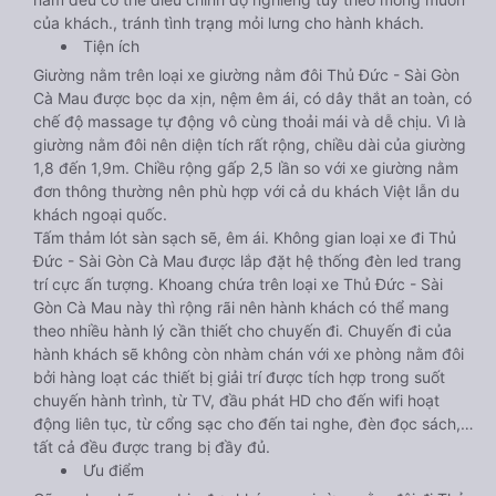
của khách., tránh tình trạng mỏi lưng cho hành khách.
Tiện ích
Giường nằm trên loại xe giường nằm đôi Thủ Đức - Sài Gòn
Cà Mau được bọc da xịn, nệm êm ái, có dây thắt an toàn, có
chế độ massage tự động vô cùng thoải mái và dễ chịu. Vì là
giường nằm đôi nên diện tích rất rộng, chiều dài của giường
1,8 đến 1,9m. Chiều rộng gấp 2,5 lần so với xe giường nằm
đơn thông thường nên phù hợp với cả du khách Việt lẫn du
khách ngoại quốc.
Tấm thảm lót sàn sạch sẽ, êm ái. Không gian loại xe đi Thủ
Đức - Sài Gòn Cà Mau được lắp đặt hệ thống đèn led trang
trí cực ấn tượng. Khoang chứa trên loại xe Thủ Đức - Sài
Gòn Cà Mau này thì rộng rãi nên hành khách có thể mang
theo nhiều hành lý cần thiết cho chuyến đi. Chuyến đi của
hành khách sẽ không còn nhàm chán với xe phòng nằm đôi
bởi hàng loạt các thiết bị giải trí được tích hợp trong suốt
chuyến hành trình, từ TV, đầu phát HD cho đến wifi hoạt
động liên tục, từ cổng sạc cho đến tai nghe, đèn đọc sách,…
tất cả đều được trang bị đầy đủ.
Ưu điểm