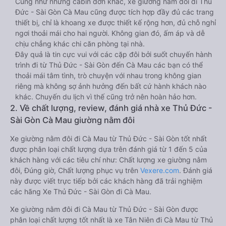
Cũng như những cabin đơn khác, xe giường nằm đôi đi Thủ
Đức - Sài Gòn Cà Mau cũng được tích hợp đầy đủ các trang
thiết bị, chỉ là khoang xe được thiết kế rộng hơn, đủ chỗ nghỉ
ngơi thoải mái cho hai người. Không gian đó, ấm áp và dễ
chịu chẳng khác chi căn phòng tại nhà.
Đây quả là tin cực vui với các cặp đôi bởi suốt chuyến hành
trình đi từ Thủ Đức - Sài Gòn đến Cà Mau các bạn có thể
thoải mái tâm tình, trò chuyện với nhau trong không gian
riêng mà không sợ ảnh hưởng đến bất cứ hành khách nào
khác. Chuyến du lịch vì thế cũng trở nên hoàn hảo hơn.
2. Về chất lượng, review, đánh giá nhà xe Thủ Đức -
Sài Gòn Cà Mau giường nằm đôi
Xe giường nằm đôi đi Cà Mau từ Thủ Đức - Sài Gòn tốt nhất
được phân loại chất lượng dựa trên đánh giá từ 1 đến 5 của
khách hàng với các tiêu chí như: Chất lượng xe giường nằm
đôi, Đúng giờ, Chất lượng phục vụ trên
Vexere.com
. Đánh giá
này được viết trực tiếp bởi các khách hàng đã trải nghiệm
các hãng Xe Thủ Đức - Sài Gòn đi Cà Mau.
Xe giường nằm đôi đi Cà Mau từ Thủ Đức - Sài Gòn được
phân loại chất lượng tốt nhất là xe Tân Niên đi Cà Mau từ Thủ