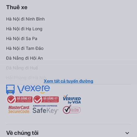
Thuê xe
Hà Nội đi Ninh Bình
Hà Nội đi Hạ Long
Hà Nội đi Sa Pa
Hà Nội đi Tam Đảo
Đà Nẵng đi Hội An
Đà Nẵng đi Huế
Hải Phòng đi Hà Nội
Xem tất cả tuyến đường
keyboard_arrow_down
Về chúng tôi