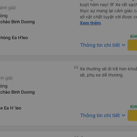
buýt hôm nay! 💯 Xe rất sạc
ánh giá)
thực sự mang lại cảm giác c
hòng
sở vật chất tuyệt vời được c
 chào Bình Dương
và ngăn nắp. Nhân viên và tà
Xem thêm
chu đáo, giúp chuyến đi của
căng thẳng. Sự chuyên nghiệ
KH
hòng Ea H'leo
chung, đó là trải nghiệm du lị
keyboard_arrow_down
Thông tin chi tiết
đình. Chúng tôi rất vui và h
giới thiệu! 💛 Về ứng dụng, n
người dùng và tiện lợi khi đ
thứ đều diễn ra suôn sẻ!
Xe thường sẽ đi trễ hơn khoả
sẽ, phụ xe dễ thương.
nh giá)
hòng
 chào Bình Dương
KH
e Ea H`leo
keyboard_arrow_down
Thông tin chi tiết