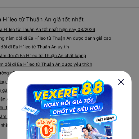
iu còn đổi cho mình phòng đ
(một mình) yêu luôn. Nhưng
lần xe rẽ 1 cái là ✈️ Ít đi x
 H`leo từ Thuận An giá tốt nhất
10/10.
a H`leo từ Thuận An tốt nhất hiện nay 08/2026
ng nằm đôi đi Ea H`leo từ Thuận An được đánh giá cao
đôi đi Ea H`leo từ Thuận An uy tín
ằm đôi đi Ea H`leo từ Thuận An chất lượng
m đôi đi Ea H`leo từ Thuận An được yêu thích
ường nằm đôi đi Ea H`leo từ Thuận An được đánh giá cao
ng nằm đôi đi Ea H`leo từ Thuận An uy tín
ặp khi đặt xe Giường nằm đôi đi Thuận An từ Ea H`leo
uận An Ea H`leo của các nhà xe
ôi đi Ea H`leo từ Thuận An
 nằm đôi Thuận An Ea H`leo
iá nhà xe Thuận An Ea H`leo Giường nằm đôi