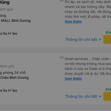
Dũng
Ổn áp, xe sạch sẽ, máy lạnh,
nhanh và sạc không dây. Bác
ánh giá)
chạy xe đường dài, rất đúng
hòng
chắc lính mới, lễ phép, dễ t
N MALL Bình Dương
trai. 😊
Xem thêm
KH
e Ea H`leo
keyboard_arrow_down
Thông tin chi tiết
Great services .. Chắc chắn 
cơ hội nhưng không mua qua
đánh giá)
hành vi của xe Dalat ơi ở ch
ng phòng 24 chỗ
được duyệt với lý do “đã đư
 Chào Bình Dương
trong khi tôi là khách hàng và
Xem thêm
được xử lý. Ai xử lý ?? Tôi 
lần này nữa. Sau lần này cả 
KH
e Ea H`leo
viễn vì xử lý tào lao này. Ch
keyboard_arrow_down
Thông tin chi tiết
nền tảng về trải nghiệm của t
cảm ơn.