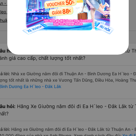
n - Ea H`leo
leo từ Thuận An nhanh và uy tín nhất
huận An đi Ea H`leo
âu hỏi:
Nhà xe Giường nằm đôi đi Ea H`leo - Đắk Lắk từ T
ánh giá cao cấp, chất lượng tốt nhất?
ả lời:
Nhà xe Giường nằm đôi đi Thuận An - Bình Dương Ea H`leo - Đ
ượng tốt nhất là những nhà xe Vương Tấn Dũng, Điều Hòa, Hoàng T
 Bình Dương Ea H`leo - Đắk Lắk
âu hỏi:
Hãng Xe Giường nằm đôi đi Ea H`leo - Đắk Lắk từ 
hất?
ả lời:
Hãng xe Giường nằm đôi đi Ea H`leo - Đắk Lắk từ Thuận An - B
40.000 đồng của nhà xe Anh Phụng. Xem danh sách đầy đủ:
Xe đi 