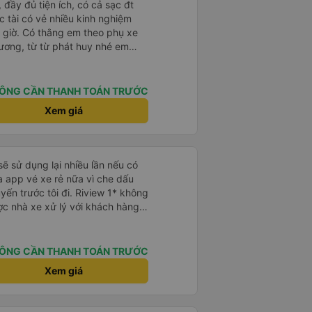
 đầy đủ tiện ích, có cả sạc đt
 tài có vẻ nhiều kinh nghiệm
 giờ. Có thằng em theo phụ xe
hương, từ từ phát huy nhé em
ÔNG CẦN THANH TOÁN TRƯỚC
Xem giá
sẽ sử dụng lại nhiều lần nếu có
 app vé xe rẻ nữa vì che dấu
uyến trước tôi đi. Riview 1* không
ợc nhà xe xử lý với khách hàng”
 trải nghiệm của tôi lại nói là đã
không biết nên vẫn mua vé thêm
Cty tôi sẽ xóa app vé xe rẻ Vĩnh
ÔNG CẦN THANH TOÁN TRƯỚC
úng tôi cũng sẽ viết bài trên các
Xem giá
ôi cả về Dalat lẫn vé xe rẻ. Xin