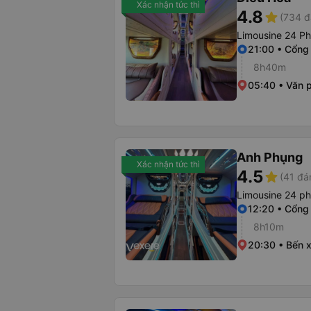
Xác nhận tức thì
4.8
star
(734 đ
Limousine 24 P
21:00 • Cổng
8h40m
05:40 • Văn p
Anh Phụng
Xác nhận tức thì
4.5
star
(41 đá
Limousine 24 p
12:20 • Cổng
8h10m
20:30 • Bến x