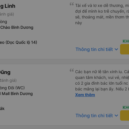
g Linh
Tài xế và lơ xe dễ thương, 
đợi để mình ko trễ chuyến, r
ánh giá)
sẽ, thoáng mát, mền thơm th
hòng
này
 Chào Bình Dương
KH
leo (Dọc Quốc lộ 14)
keyboard_arrow_down
Thông tin chi tiết
Dũng
Các bạn nữ lễ tân xinh iu. C
quan tâm khách, vui vẻ, nhiệt tình. Trong
đánh giá)
có 2 gia đình bác lớn tuổi nc
hòng Đôi (WC)
bác mắng lại bạn ấy. Nếu 2 
 Mall Bình Dương
ngược lại nha. Bạn ấy nhắc n
Xem thêm
đến lỗi mình ngủ còn mơ đượ
nhau xuất hiện trong giấc mơ của mình luôn. Nên nếu bạn
KH
Lắk
bị phản ánh thì đừng trừ lươ
keyboard_arrow_down
Thông tin chi tiết
thì bảo bạn ấy liên hệ sđt c
đuôi 666, chuyến ĐH-NT ngày