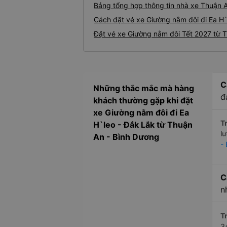
Bảng tổng hợp thông tin nhà xe Thuận A
Cách đặt vé xe Giường nằm đôi đi Ea H`
Đặt vé xe Giường nằm đôi Tết 2027 từ T
C
Những thắc mắc mà hàng
đ
khách thường gặp khi đặt
xe Giường nằm đôi đi Ea
Tr
H`leo - Đắk Lắk từ Thuận
l
An - Bình Dương
-
C
n
Tr
3