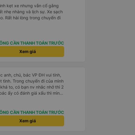
mình kẹt xe nhưng vẫn cố gắng
ất nhẹ nhàng và lịch sự. Xe sạch
o. Rất hài lòng trong chuyến đi
ÔNG CẦN THANH TOÁN TRƯỚC
Xem giá
ác anh, chú, bác VP ĐH vui tính,
 chuyến đi của mình
 khá to, có bạn nv nhắc nhở thì 2
bác ấy có đánh giá xấu thì mình
hở rất đúng. 2 bác nói rất to. To
c câu chuyện các bác nói với
 ấy
ÔNG CẦN THANH TOÁN TRƯỚC
ng bạn ấy nha. Nếu bạn ấy bị trừ
Xem giá
ủa mình, mình hỗ trợ ạ. Số mình
 16/1. À các bạn nữ lễ tân xinh