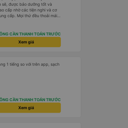
h sẽ, được bảo dưỡng tốt và
ao cấp nhờ các tiện nghi và cơ
ung cấp. Mọi thứ đều thoải mái
i xế rất tốt bụng, hữu ích và
 chúng tôi suôn sẻ và không
p của họ thực sự nổi bật. Nhìn
ÔNG CẦN THANH TOÁN TRƯỚC
ch tốt nhất đối với tôi và gia
Xem giá
ài lòng từ đầu đến cuối. Rất đáng
ó rất dễ sử dụng, thân thiện với
ặt chuyến đi của chúng tôi. Mọi
ng 1 tiếng so với trên app, sạch
ÔNG CẦN THANH TOÁN TRƯỚC
Xem giá