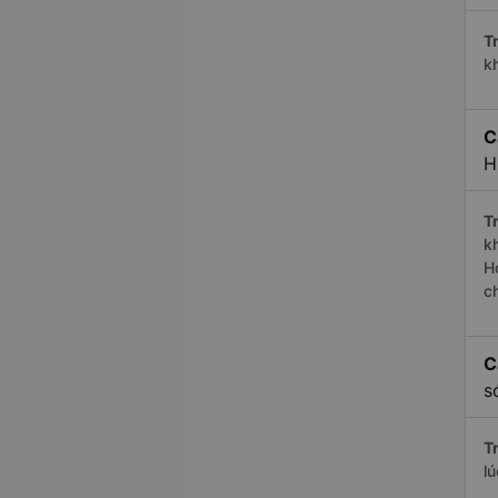
Tr
k
C
H
Tr
k
H
c
C
s
Tr
l