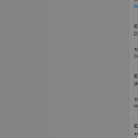
D
C
D
Tr
D
C
đ
Tr
t
C
x