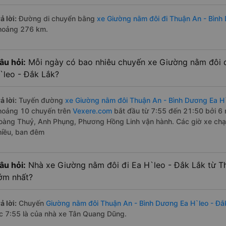
ả lời:
Đường di chuyển bằng
xe Giường nằm đôi đi Thuận An - Bình
hoảng 276 km.
âu hỏi:
Mỗi ngày có bao nhiêu chuyến xe Giường nằm đôi đ
`leo - Đắk Lắk?
ả lời:
Tuyến đường
xe Giường nằm đôi Thuận An - Bình Dương Ea H`
hoảng 10 chuyến trên
Vexere.com
bắt đầu từ 7:55 đến 21:50 bởi 6
oàng Thuỷ, Anh Phụng, Phương Hồng Linh vận hành. Các giờ xe chạy
hiều, ban đêm
âu hỏi:
Nhà xe Giường nằm đôi đi Ea H`leo - Đắk Lắk từ T
ớm nhất?
ả lời:
Chuyến
Giường nằm đôi Thuận An - Bình Dương Ea H`leo - Đắ
úc 7:55 là của nhà xe Tân Quang Dũng.