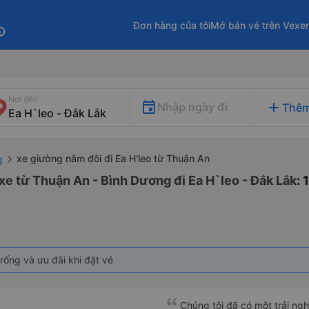
Đơn hàng của tôi
Mở bán vé trên Vexe
fo
Nơi đến
add
Nhập ngày đi
Thêm
xe giường nằm đôi đi Ea H'leo từ Thuận An
g
xe từ Thuận An - Bình Dương đi Ea H`leo - Đắk Lắk
:
rống và ưu đãi khi đặt vé
Chúng tôi đã có một trải ngh