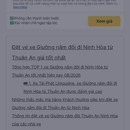
mình đi ra Quy Nhơn và mình đã book đại xe Tài Phát vì thấy đánh giá trên
app khá tốt và chất lượng thật sự vượt hơn cả mong đợi của mình. Mình mua
giường đôi và vừa đủ cho 2 người. Nhân viên của nhà xe phải nói là siêu nhiệt
Xem thêm
tình và dễ thương. Trước chuyến đi mình có gọi cho bên tổng đài thì anh
nhân viên hỗ trợ mình nói chuyện siêu nhẹ nhàng và vui vẻ . Lúc mình lên xe
trung chuyển và lên xe lớn thì luôn hỗ trợ xách vali giùm tụi mình. Trên xe thì
Không cần thanh toán trước
Xem giá
có cả bánh và sữa miễn phí cho khách còn chuẩn bị cả thuốc say xe, dép,
Xác nhận chỗ ngay lập tức
mền, gối và đặc biệt là có gối ôm. Nchung là phải chấm nhà xe 10 sao mới
đủ !!!
Đặt vé xe Giường nằm đôi đi Ninh Hòa từ
Thuận An giá tốt nhất
Tổng hợp TOP 1 xe Giường nằm đôi đi Ninh Hòa từ
Thuận An tốt nhất hiện nay 08/2026
🚌 1. Xe Tài Phát Limousine: xe Giường nằm đôi đi
Ninh Hòa từ Thuận An được đánh giá cao
Những thắc mắc mà hàng khách thường gặp khi đặt xe
Giường nằm đôi đi Thuận An từ Ninh Hòa
Thông tin đặt vé xe Giường nằm đôi Thuận An Ninh Hòa
của các nhà xe