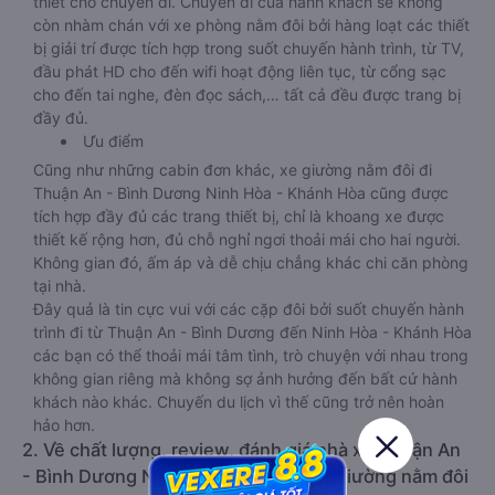
thiết cho chuyến đi. Chuyến đi của hành khách sẽ không
còn nhàm chán với xe phòng nằm đôi bởi hàng loạt các thiết
bị giải trí được tích hợp trong suốt chuyến hành trình, từ TV,
đầu phát HD cho đến wifi hoạt động liên tục, từ cổng sạc
cho đến tai nghe, đèn đọc sách,… tất cả đều được trang bị
đầy đủ.
Ưu điểm
Cũng như những cabin đơn khác, xe giường nằm đôi đi
Thuận An - Bình Dương Ninh Hòa - Khánh Hòa cũng được
tích hợp đầy đủ các trang thiết bị, chỉ là khoang xe được
thiết kế rộng hơn, đủ chỗ nghỉ ngơi thoải mái cho hai người.
Không gian đó, ấm áp và dễ chịu chẳng khác chi căn phòng
tại nhà.
Đây quả là tin cực vui với các cặp đôi bởi suốt chuyến hành
trình đi từ Thuận An - Bình Dương đến Ninh Hòa - Khánh Hòa
các bạn có thể thoải mái tâm tình, trò chuyện với nhau trong
không gian riêng mà không sợ ảnh hưởng đến bất cứ hành
khách nào khác. Chuyến du lịch vì thế cũng trở nên hoàn
hảo hơn.
2. Về chất lượng, review, đánh giá nhà xe Thuận An
- Bình Dương Ninh Hòa - Khánh Hòa giường nằm đôi