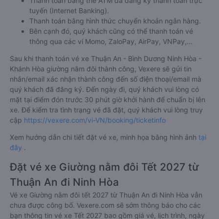
Thanh toán bằng thẻ ATM đã đăng ký thanh toán trực
tuyến (Internet Banking).
Thanh toán bằng hình thức chuyển khoản ngân hàng.
Bên cạnh đó, quý khách cũng có thể thanh toán vé
thông qua các ví Momo, ZaloPay, AirPay, VNPay,…
Sau khi thanh toán vé xe Thuận An - Bình Dương Ninh Hòa -
Khánh Hòa giường nằm đôi thành công, Vexere sẽ gửi tin
nhắn/email xác nhận thành công đến số điện thoại/email mà
quý khách đã đăng ký. Đến ngày đi, quý khách vui lòng có
mặt tại điểm đón trước 30 phút giờ khởi hành để chuẩn bị lên
xe. Để kiểm tra tình trạng vé đã đặt, quý khách vui lòng truy
cập
https://vexere.com/vi-VN/booking/ticketinfo
Xem hướng dẫn chi tiết đặt vé xe, minh họa bằng hình ảnh
tại
đây
.
Đặt vé xe Giường nằm đôi Tết 2027 từ
Thuận An đi Ninh Hòa
Vé xe Giường nằm đôi tết 2027 từ Thuận An đi Ninh Hòa vẫn
chưa được công bố. Vexere.com sẽ sớm thông báo cho các
bạn thông tin vé xe Tết 2027 bao gồm giá vé, lịch trình, ngày