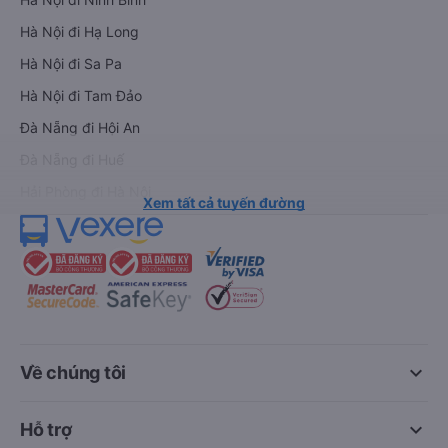
Hà Nội đi Hạ Long
Hà Nội đi Sa Pa
Hà Nội đi Tam Đảo
Đà Nẵng đi Hội An
Đà Nẵng đi Huế
Hải Phòng đi Hà Nội
Xem tất cả tuyến đường
keyboard_arrow_down
Về chúng tôi
keyboard_arrow_down
Hỗ trợ