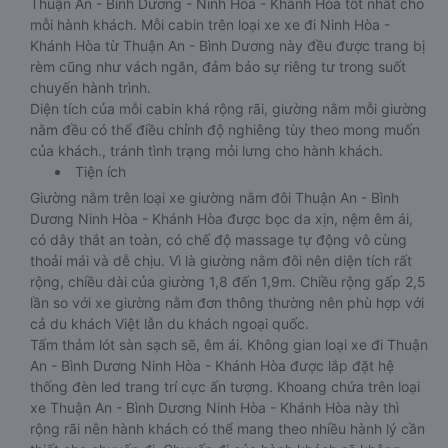
Thuận An - Bình Dương - Ninh Hòa - Khánh Hòa tốt nhất cho
mỗi hành khách. Mỗi cabin trên loại xe xe đi Ninh Hòa -
Khánh Hòa từ Thuận An - Bình Dương này đều được trang bị
rèm cũng như vách ngăn, đảm bảo sự riêng tư trong suốt
chuyến hành trình.
Diện tích của mỗi cabin khá rộng rãi, giường nằm mỗi giường
nằm đều có thể điều chỉnh độ nghiêng tùy theo mong muốn
của khách., tránh tình trạng mỏi lưng cho hành khách.
Tiện ích
Giường nằm trên loại xe giường nằm đôi Thuận An - Bình
Dương Ninh Hòa - Khánh Hòa được bọc da xịn, nệm êm ái,
có dây thắt an toàn, có chế độ massage tự động vô cùng
thoải mái và dễ chịu. Vì là giường nằm đôi nên diện tích rất
rộng, chiều dài của giường 1,8 đến 1,9m. Chiều rộng gấp 2,5
lần so với xe giường nằm đơn thông thường nên phù hợp với
cả du khách Việt lẫn du khách ngoại quốc.
Tấm thảm lót sàn sạch sẽ, êm ái. Không gian loại xe đi Thuận
An - Bình Dương Ninh Hòa - Khánh Hòa được lắp đặt hệ
thống đèn led trang trí cực ấn tượng. Khoang chứa trên loại
xe Thuận An - Bình Dương Ninh Hòa - Khánh Hòa này thì
rộng rãi nên hành khách có thể mang theo nhiều hành lý cần