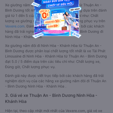
Xe giường nằm đôi đi Ninh Hòa - Khánh Hòa từ Thuận An -
Bình Dương tốt nhất được phân loại chất lượng dựa trên đánh
giá từ 1 đến 5 của khách hàng với các tiêu chí như: Chất
lượng xe giường nằm đôi, Đúng giờ, Chất lượng phục vụ trên
Vexere.com
. Đánh giá này được viết trực tiếp bởi các khách
hàng đã trải nghiệm các hãng Xe Thuận An - Bình Dương đi
Ninh Hòa - Khánh Hòa.
Xe giường nằm đôi đi Ninh Hòa - Khánh Hòa từ Thuận An -
Bình Dương được phân loại chất lượng tốt nhất là xe Tài Phát
Limousine đi Ninh Hòa - Khánh Hòa từ Thuận An - Bình Dương
đạt 5.0 / 5 điểm dựa trên các tiêu chí như: Chất lượng xe,
Đúng giờ, Chất lượng phục vụ.
Đánh giá này được viết trực tiếp bởi các khách hàng đã trải
nghiệm dịch vụ của các hãng xe giường nằm đôi đi Thuận An
- Bình Dương Ninh Hòa - Khánh Hòa .
3. Giá vé xe Thuận An - Bình Dương Ninh Hòa -
Khánh Hòa
Hiện tại, theo cập nhật mới nhất của Vexere.com, giá vé xe