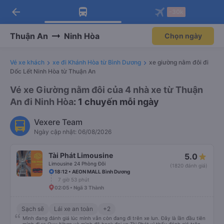
arrow_back
Tải app Vexere ngay!
Tải app Vexere
-30k
Mở app
Mở app
Nhận ưu đãi thành viên độc
-30k/ghế khi đặt vé máy bay qua
quyền
app
Thuận An
Ninh Hòa
Chọn ngày
Vé xe khách
xe đi Khánh Hòa từ Bình Dương
xe giường nằm đôi đi
Dốc Lết Ninh Hòa từ Thuận An
Vé xe Giường nằm đôi của 4 nhà xe từ Thuận
An đi Ninh Hòa
: 1 chuyến mỗi ngày
Vexere Team
Ngày cập nhật: 06/08/2026
Tài Phát Limousine
5.0
Limousine 24 Phòng Đôi
(1820 đánh giá)
18:12 • AEON MALL Bình Dương
7 giờ 53 phút
02:05 • Ngã 3 Thành
Sạch sẽ
Lái xe an toàn
+2
Mình đang đánh giá lúc mình vẫn còn đang đi trên xe lun. Đây là lần đầu tiên