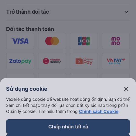
keyboard_arrow_down
Trở thành đối tác
Đối tác thanh toán
close
Sử dụng cookie
Vexere dùng cookie để website hoạt động ổn định. Bạn có thể
xem chi tiết hoặc thay đổi lựa chọn bất kỳ lúc nào trong phần
Quản lý cookie. Tìm hiểu thêm trong
Chính sách Cookie
.
Chấp nhận tất cả