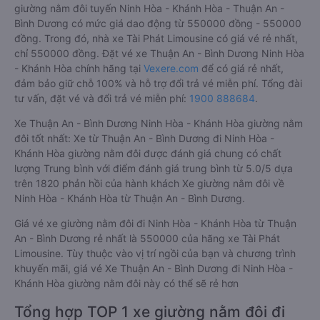
giường nằm đôi tuyến Ninh Hòa - Khánh Hòa - Thuận An -
Bình Dương có mức giá dao động từ 550000 đồng - 550000
đồng. Trong đó, nhà xe Tài Phát Limousine có giá vé rẻ nhất,
chỉ 550000 đồng. Đặt vé xe Thuận An - Bình Dương Ninh Hòa
- Khánh Hòa chính hãng tại
Vexere.com
để có giá rẻ nhất,
đảm bảo giữ chỗ 100% và hỗ trợ đổi trả vé miễn phí. Tổng đài
tư vấn, đặt vé và đổi trả vé miễn phí:
1900 888684
.
Xe Thuận An - Bình Dương Ninh Hòa - Khánh Hòa giường nằm
đôi tốt nhất: Xe từ Thuận An - Bình Dương đi Ninh Hòa -
Khánh Hòa giường nằm đôi được đánh giá chung có chất
lượng Trung bình với điểm đánh giá trung bình từ 5.0/5 dựa
trên 1820 phản hồi của hành khách Xe giường nằm đôi về
Ninh Hòa - Khánh Hòa từ Thuận An - Bình Dương.
Giá vé xe giường nằm đôi đi Ninh Hòa - Khánh Hòa từ Thuận
An - Bình Dương rẻ nhất là 550000 của hãng xe Tài Phát
Limousine. Tùy thuộc vào vị trí ngồi của bạn và chương trình
khuyến mãi, giá vé Xe Thuận An - Bình Dương đi Ninh Hòa -
Khánh Hòa giường nằm đôi này có thể sẽ rẻ hơn
Tổng hợp TOP 1 xe giường nằm đôi đi