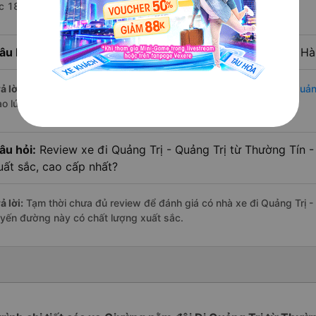
úc 18:30 là của nhà xe Đức Thịnh Limousine.
âu hỏi:
Nhà xe đi Quảng Trị - Quảng Trị từ Thường Tín - Hà
ả lời:
Chuyến
Giường nằm đôi Thường Tín - Hà Nội Quảng Trị - Quản
ào lúc 18:30 là của nhà xe Đức Thịnh Limousine.
âu hỏi:
Review xe đi Quảng Trị - Quảng Trị từ Thường Tín -
uất sắc, cao cấp nhất?
ả lời:
Tạm thời chưa đủ review để đánh giá có nhà xe đi Quảng Trị -
uyến đường này có chất lượng xuất sắc.