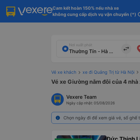
Cam kết hoàn 150% nếu nhà xe

không cung cấp dịch vụ vận chuyển (*)
in
Nơi xuất phát
import_export
Vé xe khách
xe đi Quảng Trị từ Hà Nội
Vé xe Giường nằm đôi của 4 nhà x
Vexere Team
Ngày cập nhật: 05/08/2026
Chọn ngày đi để xem giá vé, số ghế t
info
Đức Thịnh 