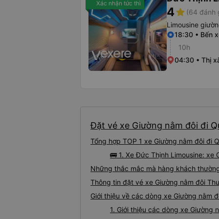
Xác nhận tức thì
4
star
(64 đánh 
Limousine giườ
18:30 • Bến 
10h
04:30 • Thị x
Đặt vé xe Giường nằm đôi đi Qu
Tổng hợp TOP 1 xe Giường nằm đôi đi Q
🚌 1. Xe Đức Thịnh Limousine: xe
Những thắc mắc mà hàng khách thường g
Thông tin đặt vé xe Giường nằm đôi Th
Giới thiệu về các dòng xe Giường nằm đ
1. Giới thiệu các dòng xe Giường