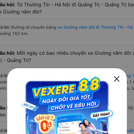
âu hỏi:
Từ Thường Tín - Hà Nội đi Quảng Trị - Quảng Trị b
e Giường nằm đôi?
ả lời:
Đường di chuyển bằng
xe Giường nằm đôi đi Thường Tín - Hà 
hoảng 162 km.
âu hỏi:
Mỗi ngày có bao nhiêu chuyến xe Giường nằm đôi 
rị - Quảng Trị?
ả lời:
Tuyến đường
xe Giường nằm đôi Thường Tín - Hà Nội Quảng Tr
hoảng 1 chuyến trên
Vexere.com
bắt đầu từ 18:30 đến 18:30 bởi 1 
ành. Các giờ xe chạy có đầy đủ cả ban ngày, buổi trưa, buổi chiều,
âu hỏi:
Nhà xe Giường nằm đôi đi Quảng Trị - Quảng Trị từ
ớm nhất?
ả lời:
Chuyến
Giường nằm đôi Thường Tín - Hà Nội Quảng Trị - Quản