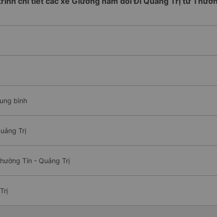
trình chi tiết các xe Giường nằm đôi Đi Quảng Trị từ Thườ
rung bình
uảng Trị
hường Tín - Quảng Trị
Trị