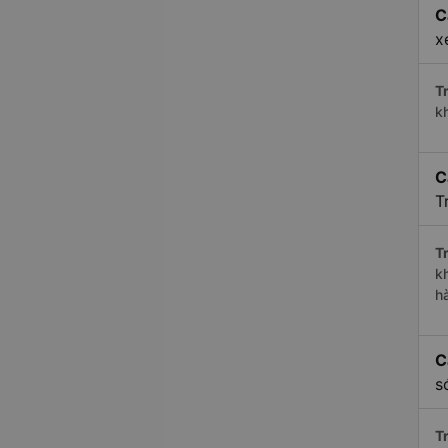
C
x
Tr
k
C
T
Tr
k
h
C
s
Tr