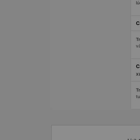
l
C
Tr
v
C
x
Tr
t