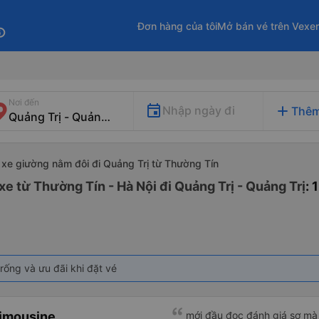
Đơn hàng của tôi
Mở bán vé trên Vexe
fo
Nơi đến
add
Nhập ngày đi
Thêm
xe giường nằm đôi đi Quảng Trị từ Thường Tín
e từ Thường Tín - Hà Nội đi Quảng Trị - Quảng Trị
: 
rống và ưu đãi khi đặt vé
Limousine
mới đầu đọc đánh giá sợ mà 