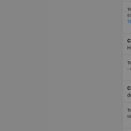
Tr
6
T
C
H
Tr
-
C
đ
Tr
t