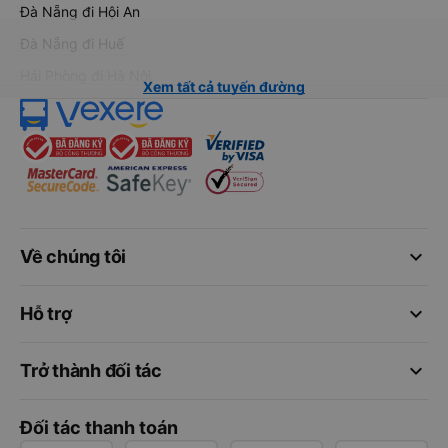
Đà Nẵng đi Hội An
Đà Nẵng đi Huế
Hải Phòng đi Hà Nội
Xem tất cả tuyến đường
keyboard_arrow_down
Về chúng tôi
keyboard_arrow_down
Hỗ trợ
keyboard_arrow_down
Trở thành đối tác
Đối tác thanh toán