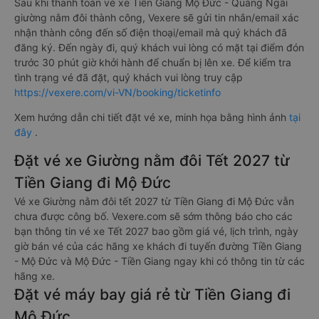
Sau khi thanh toán vé xe Tiền Giang Mộ Đức - Quảng Ngãi
giường nằm đôi thành công, Vexere sẽ gửi tin nhắn/email xác
nhận thành công đến số điện thoại/email mà quý khách đã
đăng ký. Đến ngày đi, quý khách vui lòng có mặt tại điểm đón
trước 30 phút giờ khởi hành để chuẩn bị lên xe. Để kiểm tra
tình trạng vé đã đặt, quý khách vui lòng truy cập
https://vexere.com/vi-VN/booking/ticketinfo
Xem hướng dẫn chi tiết đặt vé xe, minh họa bằng hình ảnh
tại
đây
.
Đặt vé xe Giường nằm đôi Tết 2027 từ
Tiền Giang đi Mộ Đức
Vé xe Giường nằm đôi tết 2027 từ Tiền Giang đi Mộ Đức vẫn
chưa được công bố. Vexere.com sẽ sớm thông báo cho các
bạn thông tin vé xe Tết 2027 bao gồm giá vé, lịch trình, ngày
giờ bán vé của các hãng xe khách đi tuyến đường Tiền Giang
- Mộ Đức và Mộ Đức - Tiền Giang ngay khi có thông tin từ các
hãng xe.
Đặt vé máy bay giá rẻ từ Tiền Giang đi
Mộ Đức