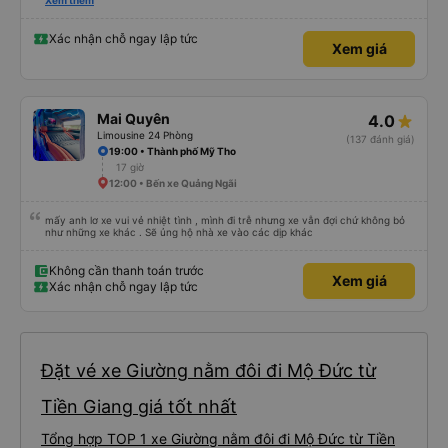
hộ và giới thiệu cho người thân sử dụng dịch vụ của nhà xe này
Xem thêm
Xác nhận chỗ ngay lập tức
Xem giá
Mai Quyên
4.0
Limousine 24 Phòng
(137 đánh giá)
19:00 • Thành phố Mỹ Tho
17 giờ
12:00 • Bến xe Quảng Ngãi
mấy anh lơ xe vui vẻ nhiệt tình , mình đi trễ nhưng xe vẫn đợi chứ không bỏ
như những xe khác . Sẽ ủng hộ nhà xe vào các dịp khác
Không cần thanh toán trước
Xem giá
Xác nhận chỗ ngay lập tức
Đặt vé xe Giường nằm đôi đi Mộ Đức từ
Tiền Giang giá tốt nhất
Tổng hợp TOP 1 xe Giường nằm đôi đi Mộ Đức từ Tiền