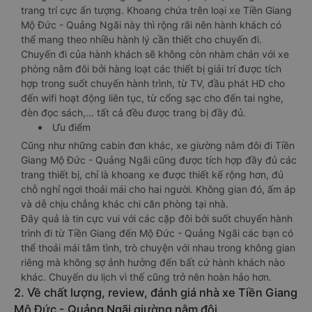
trang trí cực ấn tượng. Khoang chứa trên loại xe Tiền Giang
Mộ Đức - Quảng Ngãi này thì rộng rãi nên hành khách có
thể mang theo nhiều hành lý cần thiết cho chuyến đi.
Chuyến đi của hành khách sẽ không còn nhàm chán với xe
phòng nằm đôi bởi hàng loạt các thiết bị giải trí được tích
hợp trong suốt chuyến hành trình, từ TV, đầu phát HD cho
đến wifi hoạt động liên tục, từ cổng sạc cho đến tai nghe,
đèn đọc sách,… tất cả đều được trang bị đầy đủ.
Ưu điểm
Cũng như những cabin đơn khác, xe giường nằm đôi đi Tiền
Giang Mộ Đức - Quảng Ngãi cũng được tích hợp đầy đủ các
trang thiết bị, chỉ là khoang xe được thiết kế rộng hơn, đủ
chỗ nghỉ ngơi thoải mái cho hai người. Không gian đó, ấm áp
và dễ chịu chẳng khác chi căn phòng tại nhà.
Đây quả là tin cực vui với các cặp đôi bởi suốt chuyến hành
trình đi từ Tiền Giang đến Mộ Đức - Quảng Ngãi các bạn có
thể thoải mái tâm tình, trò chuyện với nhau trong không gian
riêng mà không sợ ảnh hưởng đến bất cứ hành khách nào
khác. Chuyến du lịch vì thế cũng trở nên hoàn hảo hơn.
2. Về chất lượng, review, đánh giá nhà xe Tiền Giang
Mộ Đức - Quảng Ngãi giường nằm đôi