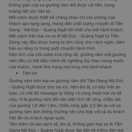
không gian của xe giường nằm đôi được cải tiến, trang
hoàng hết sức tiện lợi.
Mỗi cabin được thiết kế chẳng khác chi căn phòng của
khách sạn hạng sang, mang đến chất lượng chuyến đi Tiền
Giang - Mộ Đức - Quảng Ngãi tốt nhất cho mỗi hành khách.
Mỗi cabin trên loại xe xe đi Mộ Đức - Quảng Ngãi từ Tiền
Giang này đều được trang bị rèm cũng như vách ngăn, đảm
bảo sự riêng tư trong suốt chuyến hành trình.
Diện tích của mỗi cabin khá rộng rãi, giường nằm mỗi giường
nằm đều có thể điều chỉnh độ nghiêng tùy theo mong muốn
của khách., tránh tình trạng mỏi lưng cho hành khách.
Tiện ích
Giường nằm trên loại xe giường nằm đôi Tiền Giang Mộ Đức
- Quảng Ngãi được bọc da xịn, nệm êm ái, có dây thắt an
toàn, có chế độ massage tự động vô cùng thoải mái và dễ
chịu. Vì là giường nằm đôi nên diện tích rất rộng, chiều dài
của giường 1,8 đến 1,9m. Chiều rộng gấp 2,5 lần so với xe
giường nằm đơn thông thường nên phù hợp với cả du khách
Việt lẫn du khách ngoại quốc.
Tấm thảm lót sàn sạch sẽ, êm ái. Không gian loại xe đi Tiền
Giang Mộ Đức - Quảng Ngãi được lắp đặt hệ thống đèn led