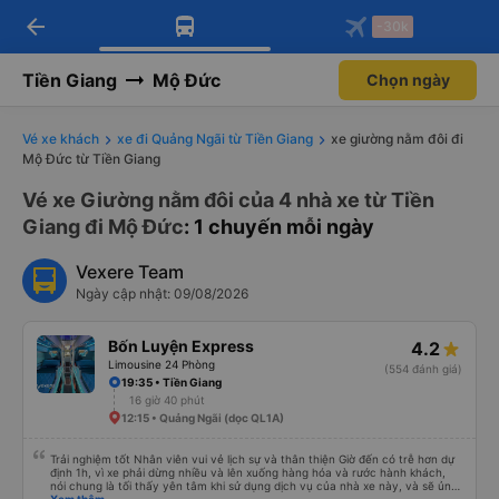
arrow_back
Tải app Vexere ngay!
Tải app Vexere
-30k
Mở app
Mở app
Nhận ưu đãi thành viên độc
-30k/ghế khi đặt vé máy bay qua
quyền
app
Tiền Giang
Mộ Đức
Chọn ngày
Vé xe khách
xe đi Quảng Ngãi từ Tiền Giang
xe giường nằm đôi đi
Mộ Đức từ Tiền Giang
Vé xe Giường nằm đôi của 4 nhà xe từ Tiền
Giang đi Mộ Đức
: 1 chuyến mỗi ngày
Vexere Team
Ngày cập nhật: 09/08/2026
Bốn Luyện Express
4.2
Limousine 24 Phòng
(554 đánh giá)
19:35 • Tiền Giang
16 giờ 40 phút
12:15 • Quảng Ngãi (dọc QL1A)
Trải nghiệm tốt Nhân viên vui vẻ lịch sự và thân thiện Giờ đến có trễ hơn dự
định 1h, vì xe phải dừng nhiều và lên xuống hàng hóa và rước hành khách,
nói chung là tối thấy yên tâm khi sử dụng dịch vụ của nhà xe này, và sẽ ủng