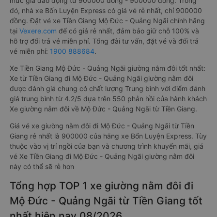
mức giá dao động từ 900000 đồng - 900000 đồng. Trong
đó, nhà xe Bốn Luyện Express có giá vé rẻ nhất, chỉ 900000
đồng. Đặt vé xe Tiền Giang Mộ Đức - Quảng Ngãi chính hãng
tại
Vexere.com
để có giá rẻ nhất, đảm bảo giữ chỗ 100% và
hỗ trợ đổi trả vé miễn phí. Tổng đài tư vấn, đặt vé và đổi trả
vé miễn phí:
1900 888684
.
Xe Tiền Giang Mộ Đức - Quảng Ngãi giường nằm đôi tốt nhất:
Xe từ Tiền Giang đi Mộ Đức - Quảng Ngãi giường nằm đôi
được đánh giá chung có chất lượng Trung bình với điểm đánh
giá trung bình từ 4.2/5 dựa trên 550 phản hồi của hành khách
Xe giường nằm đôi về Mộ Đức - Quảng Ngãi từ Tiền Giang.
Giá vé xe giường nằm đôi đi Mộ Đức - Quảng Ngãi từ Tiền
Giang rẻ nhất là 900000 của hãng xe Bốn Luyện Express. Tùy
thuộc vào vị trí ngồi của bạn và chương trình khuyến mãi, giá
vé Xe Tiền Giang đi Mộ Đức - Quảng Ngãi giường nằm đôi
này có thể sẽ rẻ hơn
Tổng hợp TOP 1 xe giường nằm đôi đi
Mộ Đức - Quảng Ngãi từ Tiền Giang tốt
nhất hiện nay 08/2026