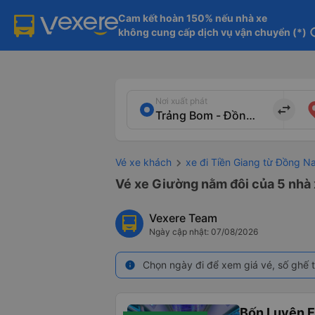
Cam kết hoàn 150% nếu nhà xe

không cung cấp dịch vụ vận chuyển (*)
in
Nơi xuất phát
import_export
Vé xe khách
xe đi Tiền Giang từ Đồng Na
Vé xe Giường nằm đôi của 5 nhà x
Vexere Team
Ngày cập nhật: 07/08/2026
Chọn ngày đi để xem giá vé, số ghế t
info
Bốn Luyện 