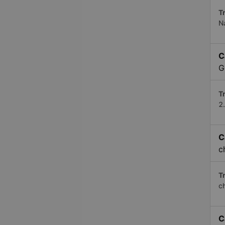
Tr
Na
C
G
Tr
2
C
c
Tr
c
C