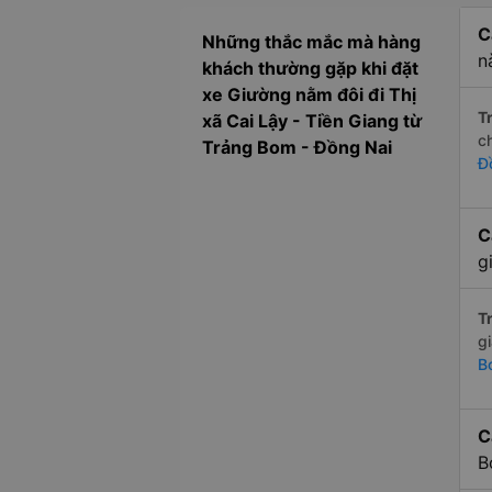
C
Những thắc mắc mà hàng
n
khách thường gặp khi đặt
xe Giường nằm đôi đi Thị
Tr
xã Cai Lậy - Tiền Giang từ
c
Trảng Bom - Đồng Nai
Đ
C
g
Tr
g
B
C
B