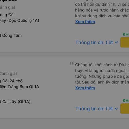
có trễ hơn dự định 1h, vì xe
ánh giá)
hàng hóa và rước hành khách
hòng Đôi
khi sử dụng dịch vụ của nhà 
iây (Dọc Quốc lộ 1A)
thiệu cho người thân sử dụn
Xem thêm
KH
4 Đồng Tâm
keyboard_arrow_down
Thông tin chi tiết
Chúng tôi khởi hành từ Đà Lạ
buýt vì là người nước ngoài
đánh giá)
tưởng. Nhưng phụ xe đã gọi
 Đôi 24 chỗ
tôi. Sau đó, anh ấy đích thân
điện Trảng Bom QL1A
tiên đi xe giường nằm với ha
Xem thêm
tôi không chắc chắn khi nào
uống. Tôi rất ngạc nhiên khi
KH
ã Cai Lậy (QL1A)
Thơ và mọi người xuống xe 
keyboard_arrow_down
Thông tin chi tiết
thức chúng tôi dậy và đảm b
chung, đó là một trải nghiệm
chăn, và đủ chỗ cho 1 người 