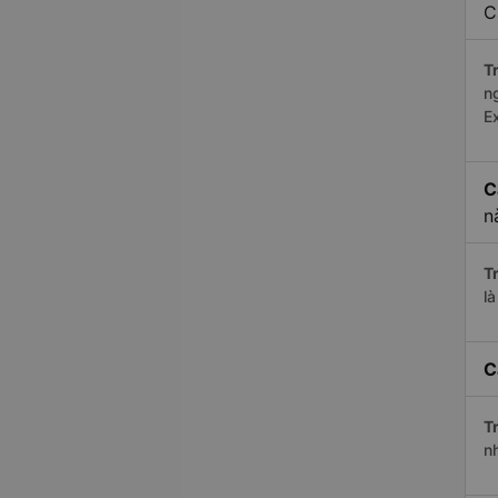
C
Tr
n
E
C
n
Tr
là
C
Tr
n