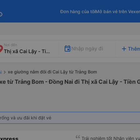
Đơn hàng của tôi
Mở bán vé trên Vexe
fo
Nơi đến
add
Nhập ngày đi
Thêm
xe giường nằm đôi đi Cai Lậy từ Trảng Bom
i
e từ Trảng Bom - Đồng Nai đi Thị xã Cai Lậy - Tiền 
rống và ưu đãi khi đặt vé
Express
Trải nghiệm tốt Nhân viên vu