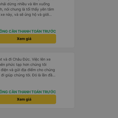
 phải dừng nhiều và lên xuống
, nói chung là tối thấy yên tâm
xe này, và sẽ ủng hộ và giới
g dịch vụ của nhà xe này
ÔNG CẦN THANH TOÁN TRƯỚC
Xem giá
t và đi Châu Đức. Việc lên xe
 nên phức tạp hơn chúng tôi
 điện và gửi địa điểm cho chúng
 đi giúp chúng tôi. Đó là lần đầu
i đứa trẻ nhỏ khá thú vị. Chúng
 xe sẽ dừng lại để nghỉ hoặc ăn
 xe dừng lại lúc nửa đêm ở Cần
ÔNG CẦN THANH TOÁN TRƯỚC
ăn. Khi đến điểm dừng, họ đánh
Xem giá
ảo chúng tôi đã sẵn sàng. Nhìn
 tốt. Mỗi giường đều có gối và
lớn và 1 trẻ em nằm thoải mái.