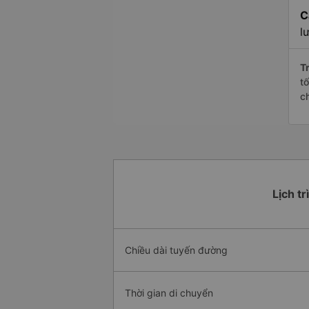
C
l
Tr
t
c
Lịch t
Chiều dài tuyến đường
Thời gian di chuyển