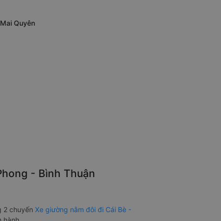
g Mai Quyên
 Phong - Bình Thuận
ng 2 chuyến
Xe giường nằm đôi đi Cái Bè -
n hành.