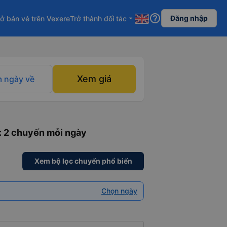
help_outline
Đăng nhập
ở bán vé trên Vexere
Trở thành đối tác
arrow_drop_down
Xem giá
 ngày về
: 2 chuyến mỗi ngày
Xem bộ lọc chuyến phổ biến
Chọn ngày