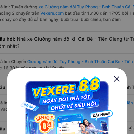
ả lời:
Tuyến đường
xe Giường nằm đôi Tuy Phong - Bình Thuận Cái B
hoảng 2 chuyến trên
Vexere.com
bắt đầu từ 16:30 đến 17:05 bởi 1 
e chạy có đầy đủ cả ban ngày, buổi trưa, buổi chiều, ban đêm
âu hỏi:
Nhà xe Giường nằm đôi đi Cái Bè - Tiền Giang từ T
ớm nhất?
ả lời:
Chuyến
Giường nằm đôi Tuy Phong - Bình Thuận Cái Bè - Tiền
úc 16:30 là của nhà xe Mai Quyên.
âu hỏi:
Nhà xe đi Cái Bè - Tiền Giang từ Tuy Phong - Bình 
ả lời:
Chuyến
Giường nằm đôi Tuy Phong - Bình Thuận Cái Bè - Tiền
à vào lúc 17:05 là của nhà xe Mai Quyên.
âu hỏi:
Review xe đi Cái Bè - Tiền Giang từ Tuy Phong - Bì