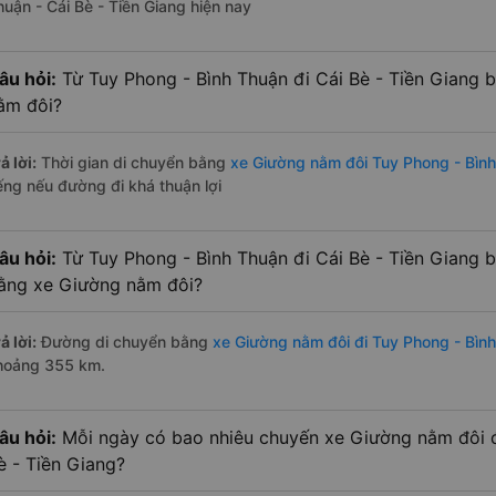
huận - Cái Bè - Tiền Giang hiện nay
âu hỏi:
Từ Tuy Phong - Bình Thuận đi Cái Bè - Tiền Giang 
ằm đôi?
ả lời:
Thời gian di chuyển bằng
xe Giường nằm đôi Tuy Phong - Bình
iếng nếu đường đi khá thuận lợi
âu hỏi:
Từ Tuy Phong - Bình Thuận đi Cái Bè - Tiền Giang 
ằng xe Giường nằm đôi?
ả lời:
Đường di chuyển bằng
xe Giường nằm đôi đi Tuy Phong - Bình
hoảng 355 km.
âu hỏi:
Mỗi ngày có bao nhiêu chuyến xe Giường nằm đôi đ
è - Tiền Giang?