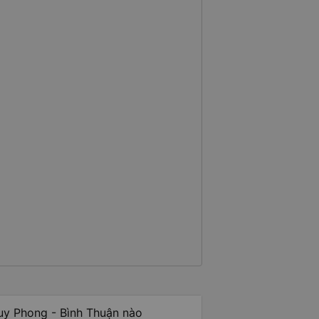
uy Phong - Bình Thuận nào