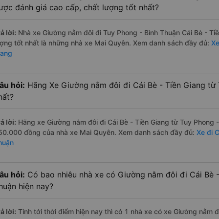
ược đánh giá cao cấp, chất lượng tốt nhất?
ả lời:
Nhà xe Giường nằm đôi đi Tuy Phong - Bình Thuận Cái Bè - Ti
ượng tốt nhất là những nhà xe Mai Quyên. Xem danh sách đầy đủ:
Xe
iang
âu hỏi:
Hãng Xe Giường nằm đôi đi Cái Bè - Tiền Giang từ 
hất?
ả lời:
Hãng xe Giường nằm đôi đi Cái Bè - Tiền Giang từ Tuy Phong - 
50.000 đồng của nhà xe Mai Quyên. Xem danh sách đầy đủ:
Xe đi 
huận
âu hỏi:
Có bao nhiêu nhà xe có Giường nằm đôi đi Cái Bè -
huận hiện nay?
ả lời:
Tính tới thời điểm hiện nay thì có 1 nhà xe có xe Giường nằm 