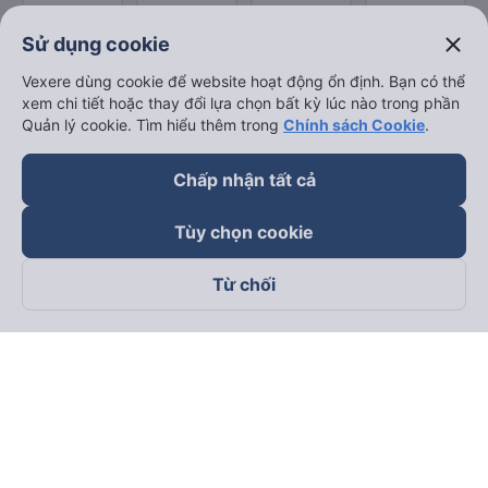
close
Sử dụng cookie
Vexere dùng cookie để website hoạt động ổn định. Bạn có thể
xem chi tiết hoặc thay đổi lựa chọn bất kỳ lúc nào trong phần
Quản lý cookie. Tìm hiểu thêm trong
Chính sách Cookie
.
Chấp nhận tất cả
Tùy chọn cookie
Từ chối
Theo dõi chúng tôi trên
Facebook
Tiktok
Youtube
Công ty TNHH Thương Mại Dịch Vụ Vexere
Địa chỉ đăng ký kinh doanh: 8C Chữ Đồng Tử, Phường Tân
Sơn Nhất, TP. Hồ Chí Minh, Việt Nam