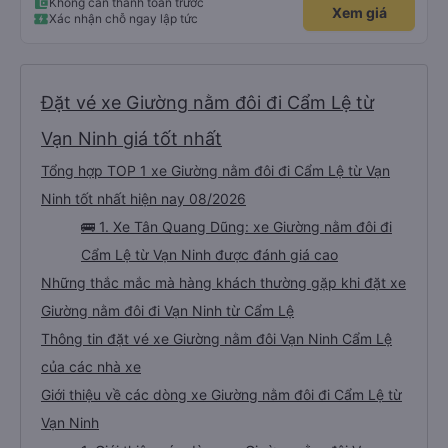
bạn ấy nha. Nếu bạn ấy bị trừ thì bảo bạn ấy liên hệ sđt của mình, mình hỗ
Không cần thanh toán trước
Xem giá
trợ ạ. Số mình đuôi 666, chuyến ĐH-NT ngày 16/1. À các bạn nữ lễ tân xinh
Xác nhận chỗ ngay lập tức
iu còn đổi cho mình phòng đơn sang đôi xong còn note là (một mình) yêu
luôn. Nhưng phòng đôi mà nằm một thì mỗi lần xe rẽ 1 cái là ✈️ Ít đi xe khách
nhưng đủ để đánh giá 10/10.
Đặt vé xe Giường nằm đôi đi Cẩm Lệ từ
Vạn Ninh giá tốt nhất
Tổng hợp TOP 1 xe Giường nằm đôi đi Cẩm Lệ từ Vạn
Ninh tốt nhất hiện nay 08/2026
🚌 1. Xe Tân Quang Dũng: xe Giường nằm đôi đi
Cẩm Lệ từ Vạn Ninh được đánh giá cao
Những thắc mắc mà hàng khách thường gặp khi đặt xe
Giường nằm đôi đi Vạn Ninh từ Cẩm Lệ
Thông tin đặt vé xe Giường nằm đôi Vạn Ninh Cẩm Lệ
của các nhà xe
Giới thiệu về các dòng xe Giường nằm đôi đi Cẩm Lệ từ
Vạn Ninh