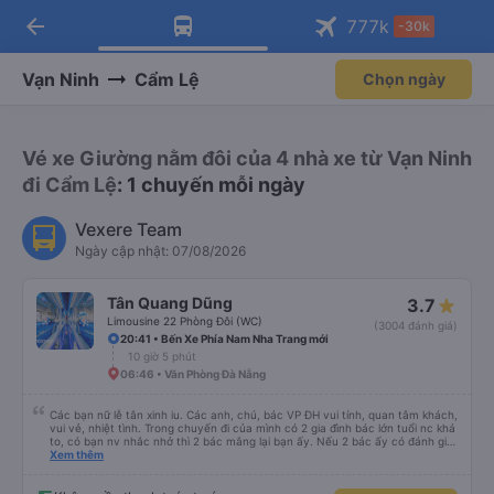
arrow_back
Tải app Vexere ngay!
Tải app Vexere
777
k
-30k
Mở app
Mở app
Nhận ưu đãi thành viên độc
-30k/ghế khi đặt vé máy bay qua
quyền
app
Vạn Ninh
Cẩm Lệ
Chọn ngày
Vé xe Giường nằm đôi của 4 nhà xe từ Vạn Ninh
đi Cẩm Lệ
: 1 chuyến mỗi ngày
Vexere Team
Ngày cập nhật: 07/08/2026
Tân Quang Dũng
3.7
Limousine 22 Phòng Đôi (WC)
(3004 đánh giá)
20:41 • Bến Xe Phía Nam Nha Trang mới
10 giờ 5 phút
06:46 • Văn Phòng Đà Nẵng
Các bạn nữ lễ tân xinh iu. Các anh, chú, bác VP ĐH vui tính, quan tâm khách,
vui vẻ, nhiệt tình. Trong chuyến đi của mình có 2 gia đình bác lớn tuổi nc khá
to, có bạn nv nhắc nhở thì 2 bác mắng lại bạn ấy. Nếu 2 bác ấy có đánh giá
xấu thì mình ngược lại nha. Bạn ấy nhắc nhở rất đúng. 2 bác nói rất to. To
Xem thêm
đến lỗi mình ngủ còn mơ được câu chuyện các bác nói với nhau xuất hiện
trong giấc mơ của mình luôn. Nên nếu bạn ấy bị phản ánh thì đừng trừ lương