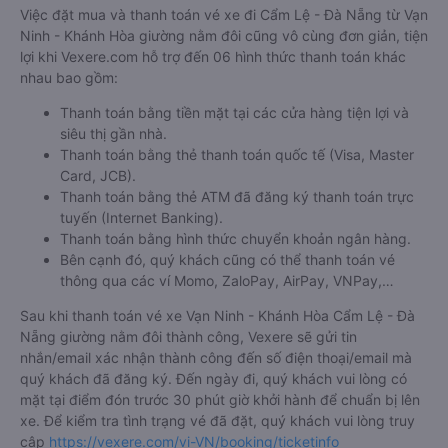
Việc đặt mua và thanh toán vé xe đi Cẩm Lệ - Đà Nẵng từ Vạn
Ninh - Khánh Hòa giường nằm đôi cũng vô cùng đơn giản, tiện
lợi khi Vexere.com hỗ trợ đến 06 hình thức thanh toán khác
nhau bao gồm:
Thanh toán bằng tiền mặt tại các cửa hàng tiện lợi và
siêu thị gần nhà.
Thanh toán bằng thẻ thanh toán quốc tế (Visa, Master
Card, JCB).
Thanh toán bằng thẻ ATM đã đăng ký thanh toán trực
tuyến (Internet Banking).
Thanh toán bằng hình thức chuyển khoản ngân hàng.
Bên cạnh đó, quý khách cũng có thể thanh toán vé
thông qua các ví Momo, ZaloPay, AirPay, VNPay,…
Sau khi thanh toán vé xe Vạn Ninh - Khánh Hòa Cẩm Lệ - Đà
Nẵng giường nằm đôi thành công, Vexere sẽ gửi tin
nhắn/email xác nhận thành công đến số điện thoại/email mà
quý khách đã đăng ký. Đến ngày đi, quý khách vui lòng có
mặt tại điểm đón trước 30 phút giờ khởi hành để chuẩn bị lên
xe. Để kiểm tra tình trạng vé đã đặt, quý khách vui lòng truy
cập
https://vexere.com/vi-VN/booking/ticketinfo