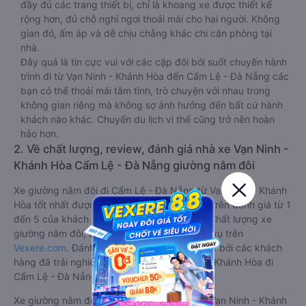
đầy đủ các trang thiết bị, chỉ là khoang xe được thiết kế
rộng hơn, đủ chỗ nghỉ ngơi thoải mái cho hai người. Không
gian đó, ấm áp và dễ chịu chẳng khác chi căn phòng tại
nhà.
Đây quả là tin cực vui với các cặp đôi bởi suốt chuyến hành
trình đi từ Vạn Ninh - Khánh Hòa đến Cẩm Lệ - Đà Nẵng các
bạn có thể thoải mái tâm tình, trò chuyện với nhau trong
không gian riêng mà không sợ ảnh hưởng đến bất cứ hành
khách nào khác. Chuyến du lịch vì thế cũng trở nên hoàn
hảo hơn.
2. Về chất lượng, review, đánh giá nhà xe Vạn Ninh -
Khánh Hòa Cẩm Lệ - Đà Nẵng giường nằm đôi
Xe giường nằm đôi đi Cẩm Lệ - Đà Nẵng từ Vạn Ninh - Khánh
Hòa tốt nhất được phân loại chất lượng dựa trên đánh giá từ 1
đến 5 của khách hàng với các tiêu chí như: Chất lượng xe
giường nằm đôi, Đúng giờ, Chất lượng phục vụ trên
Vexere.com
. Đánh giá này được viết trực tiếp bởi các khách
hàng đã trải nghiệm các hãng Xe Vạn Ninh - Khánh Hòa đi
Cẩm Lệ - Đà Nẵng.
Xe giường nằm đôi đi Cẩm Lệ - Đà Nẵng từ Vạn Ninh - Khánh