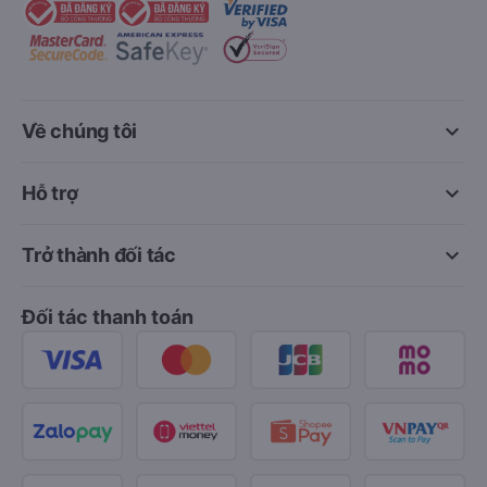
keyboard_arrow_down
Về chúng tôi
keyboard_arrow_down
Hỗ trợ
keyboard_arrow_down
Trở thành đối tác
Đối tác thanh toán