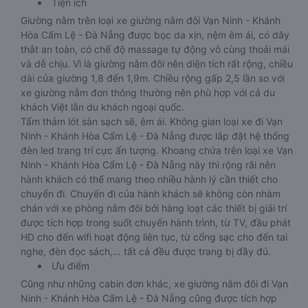
Tiện ích
Giường nằm trên loại xe giường nằm đôi Vạn Ninh - Khánh
Hòa Cẩm Lệ - Đà Nẵng được bọc da xịn, nệm êm ái, có dây
thắt an toàn, có chế độ massage tự động vô cùng thoải mái
và dễ chịu. Vì là giường nằm đôi nên diện tích rất rộng, chiều
dài của giường 1,8 đến 1,9m. Chiều rộng gấp 2,5 lần so với
xe giường nằm đơn thông thường nên phù hợp với cả du
khách Việt lẫn du khách ngoại quốc.
Tấm thảm lót sàn sạch sẽ, êm ái. Không gian loại xe đi Vạn
Ninh - Khánh Hòa Cẩm Lệ - Đà Nẵng được lắp đặt hệ thống
đèn led trang trí cực ấn tượng. Khoang chứa trên loại xe Vạn
Ninh - Khánh Hòa Cẩm Lệ - Đà Nẵng này thì rộng rãi nên
hành khách có thể mang theo nhiều hành lý cần thiết cho
chuyến đi. Chuyến đi của hành khách sẽ không còn nhàm
chán với xe phòng nằm đôi bởi hàng loạt các thiết bị giải trí
được tích hợp trong suốt chuyến hành trình, từ TV, đầu phát
HD cho đến wifi hoạt động liên tục, từ cổng sạc cho đến tai
nghe, đèn đọc sách,… tất cả đều được trang bị đầy đủ.
Ưu điểm
Cũng như những cabin đơn khác, xe giường nằm đôi đi Vạn
Ninh - Khánh Hòa Cẩm Lệ - Đà Nẵng cũng được tích hợp