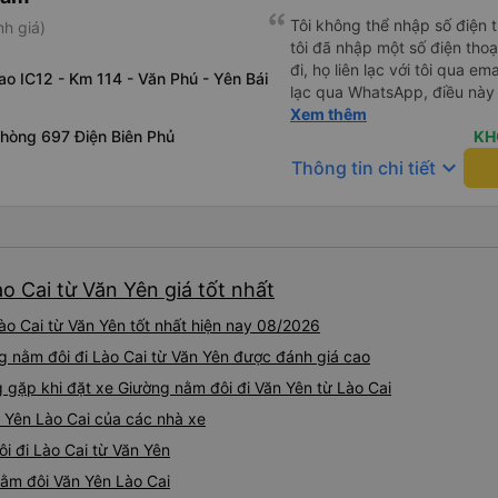
Tôi không thể nhập số điện t
nh giá)
tôi đã nhập một số điện tho
đi, họ liên lạc với tôi qua ema
iao IC12 - Km 114 - Văn Phú - Yên Bái
lạc qua WhatsApp, điều này 
chờ tài xế cũng rất tốt. Xe 
Xem thêm
phòng 697 Điện Biên Phủ
chai nước và một khăn ướt.
KH
hoạt động tốt. Xe buýt dừng
keyboard_arrow_down
Thông tin chi tiết
khoảng 2 tiếng một lần (2 đ
Cai). Tôi không tìm thấy nhà
một chút, nhưng tôi đánh gi
xuyên ở cuối hành trình. Tôi
này được thông báo trước. D
o Cai từ Văn Yên giá tốt nhất
Cai rất tuyệt vời. Tôi rất mo
mình với công ty này.
o Cai từ Văn Yên tốt nhất hiện nay 08/2026
ng nằm đôi đi Lào Cai từ Văn Yên được đánh giá cao
ặp khi đặt xe Giường nằm đôi đi Văn Yên từ Lào Cai
 Yên Lào Cai của các nhà xe
i đi Lào Cai từ Văn Yên
nằm đôi Văn Yên Lào Cai