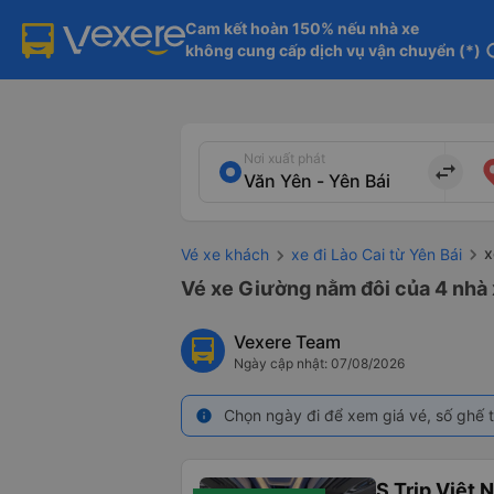
Cam kết hoàn 150% nếu nhà xe

không cung cấp dịch vụ vận chuyển (*)
in
Nơi xuất phát
import_export
x
Vé xe khách
xe đi Lào Cai từ Yên Bái
Vé xe Giường nằm đôi của 4 nhà x
Vexere Team
Ngày cập nhật: 07/08/2026
Chọn ngày đi để xem giá vé, số ghế t
info
S Trip Việt 