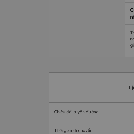
C
n
Tr
n
g
Lị
Chiều dài tuyến đường
Thời gian di chuyển