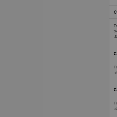
C
Tr
t
đ
C
Tr
n
C
Tr
c