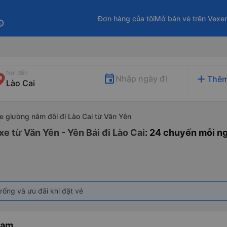
Đơn hàng của tôi
Mở bán vé trên Vexe
fo
Nơi đến
add
Nhập ngày đi
Thêm
e giường nằm đôi đi Lào Cai từ Văn Yên
e từ Văn Yên - Yên Bái đi Lào Cai
: 24 chuyến mỗi n
rống và ưu đãi khi đặt vé
Nam