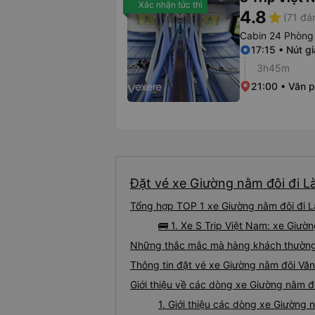
Xác nhận tức thì
4.8
star
(71 đá
Cabin 24 Phòng
17:15 • Nút g
3h45m
21:00 • Văn 
Đặt vé xe Giường nằm đôi đi Là
Tổng hợp TOP 1 xe Giường nằm đôi đi Là
🚌 1. Xe S Trip Việt Nam: xe Giườ
Những thắc mắc mà hàng khách thường g
Thông tin đặt vé xe Giường nằm đôi Văn
Giới thiệu về các dòng xe Giường nằm đô
1. Giới thiệu các dòng xe Giường 