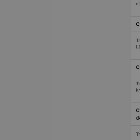
c
C
Tr
L
C
Tr
kh
C
đ
Tr