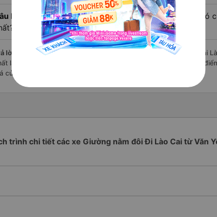
âu hỏi:
Review xe đi Lào Cai từ Văn Yên - Yên Bái nào có ch
hất?
ả lời:
Những hãng có loại xe Giường nằm đôi đi Văn Yên - Yên Bái Lào
hất là nhà xe S Trip Việt Nam đi Lào Cai từ Văn Yên - Yên Bái với đi
iá của khách hàng).
ch trình chi tiết các xe Giường nằm đôi Đi Lào Cai từ Văn 