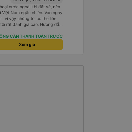
hoại nước ngoài khi đặt vé, nên
ại Việt Nam ngẫu nhiên. Vào ngày
il, vì vậy chúng tôi có thể liên
tôi rất đánh giá cao. Hướng dẫn
buýt sạch sẽ, tôi được phát một
 Wi-Fi khá nhanh. Cổng sạc USB
ÔNG CẦN THANH TOÁN TRƯỚC
 nghỉ để hành khách đi vệ sinh
Xem giá
iểm dừng giữa sân bay và Lào
 vệ sinh trên xe, nên hơi hoảng
á cao việc xe dừng nghỉ thường
 sẽ đánh giá cao hơn nếu điều
ịch vụ đưa đón tận nơi ở Lào
ng chờ chuyến đi tiếp theo của