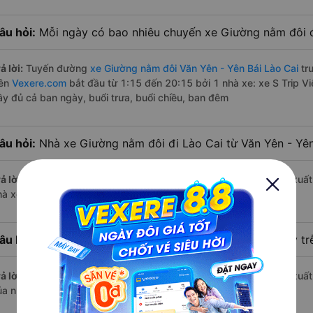
âu hỏi:
Mỗi ngày có bao nhiêu chuyến xe Giường nằm đôi đ
ả lời:
Tuyến đường
xe Giường nằm đôi Văn Yên - Yên Bái Lào Cai
tr
rên
Vexere.com
bắt đầu từ 1:15 đến 20:15 bởi 1 nhà xe: xe S Trip V
ầy đủ cả ban ngày, buổi trưa, buổi chiều, ban đêm
âu hỏi:
Nhà xe Giường nằm đôi đi Lào Cai từ Văn Yên - Yê
ả lời:
Chuyến
Giường nằm đôi Văn Yên - Yên Bái Lào Cai
có giờ xuất
hà xe S Trip Việt Nam.
âu hỏi:
Nhà xe đi Lào Cai từ Văn Yên - Yên Bái nào chạy tr
ả lời:
Chuyến
Giường nằm đôi Văn Yên - Yên Bái Lào Cai
có giờ xuất 
ủa nhà xe S Trip Việt Nam.