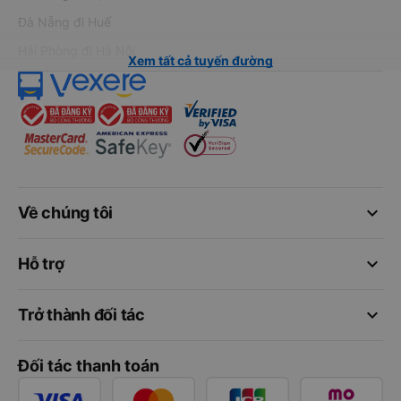
Đà Nẵng đi Huế
Hải Phòng đi Hà Nội
Xem tất cả tuyến đường
keyboard_arrow_down
Về chúng tôi
keyboard_arrow_down
Hỗ trợ
keyboard_arrow_down
Trở thành đối tác
Đối tác thanh toán