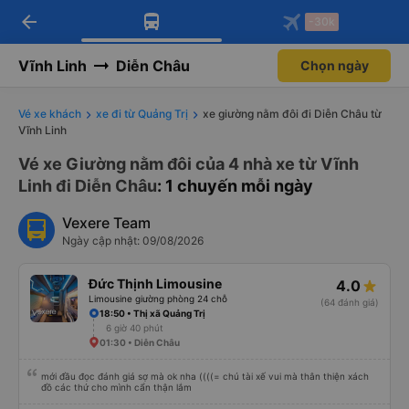
arrow_back
Tải app Vexere ngay!
Tải app Vexere
-30k
Mở app
Mở app
Nhận ưu đãi thành viên độc
-30k/ghế khi đặt vé máy bay qua
quyền
app
Vĩnh Linh
Diễn Châu
Chọn ngày
Vé xe khách
xe đi từ Quảng Trị
xe giường nằm đôi đi Diễn Châu từ
Vĩnh Linh
Vé xe Giường nằm đôi của 4 nhà xe từ Vĩnh
Linh đi Diễn Châu
: 1 chuyến mỗi ngày
Vexere Team
Ngày cập nhật: 09/08/2026
Đức Thịnh Limousine
4.0
Limousine giường phòng 24 chỗ
(64 đánh giá)
18:50 • Thị xã Quảng Trị
6 giờ 40 phút
01:30 • Diễn Châu
mới đầu đọc đánh giá sợ mà ok nha ((((= chú tài xế vui mà thân thiện xách
đồ các thứ cho mình cẩn thận lắm