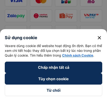
close
Sử dụng cookie
Vexere dùng cookie để website hoạt động ổn định. Bạn có thể
xem chi tiết hoặc thay đổi lựa chọn bất kỳ lúc nào trong phần
Quản lý cookie. Tìm hiểu thêm trong
Chính sách Cookie
.
Chấp nhận tất cả
Tùy chọn cookie
Từ chối
Theo dõi chúng tôi trên
Facebook
Tiktok
Youtube