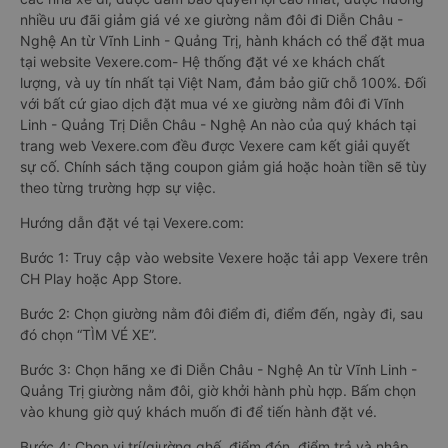
nhiều ưu đãi giảm giá vé xe giường nằm đôi đi Diễn Châu -
Nghệ An từ Vĩnh Linh - Quảng Trị, hành khách có thể đặt mua
tại website Vexere.com- Hệ thống đặt vé xe khách chất
lượng, và uy tín nhất tại Việt Nam, đảm bảo giữ chỗ 100%. Đối
với bất cứ giao dịch đặt mua vé xe giường nằm đôi đi Vĩnh
Linh - Quảng Trị Diễn Châu - Nghệ An nào của quý khách tại
trang web Vexere.com đều được Vexere cam kết giải quyết
sự cố. Chính sách tặng coupon giảm giá hoặc hoàn tiền sẽ tùy
theo từng trường hợp sự việc.
Hướng dẫn đặt vé tại Vexere.com:
Bước 1: Truy cập vào website Vexere hoặc tải app Vexere trên
CH Play hoặc App Store.
Bước 2: Chọn giường nằm đôi điểm đi, điểm đến, ngày đi, sau
đó chọn “TÌM VÉ XE”.
Bước 3: Chọn hãng xe đi Diễn Châu - Nghệ An từ Vĩnh Linh -
Quảng Trị giường nằm đôi, giờ khởi hành phù hợp. Bấm chọn
vào khung giờ quý khách muốn đi để tiến hành đặt vé.
Bước 4: Chọn vị trí/giường ghế, điểm đón, điểm trả và nhập