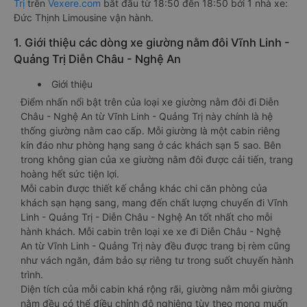
Trị
trên
Vexere.com
bắt đầu từ 18:50 đến 18:50 bởi 1 nhà xe:
Đức Thịnh Limousine vận hành.
1. Giới thiệu các dòng xe giường nằm đôi Vĩnh Linh -
Quảng Trị Diễn Châu - Nghệ An
Giới thiệu
Điểm nhấn nổi bật trên của loại xe giường nằm đôi đi Diễn
Châu - Nghệ An từ Vĩnh Linh - Quảng Trị này chính là hệ
thống giường nằm cao cấp. Mỗi giường là một cabin riêng
kín đáo như phòng hạng sang ở các khách sạn 5 sao. Bên
trong không gian của xe giường nằm đôi được cải tiến, trang
hoàng hết sức tiện lợi.
Mỗi cabin được thiết kế chẳng khác chi căn phòng của
khách sạn hạng sang, mang đến chất lượng chuyến đi Vĩnh
Linh - Quảng Trị - Diễn Châu - Nghệ An tốt nhất cho mỗi
hành khách. Mỗi cabin trên loại xe xe đi Diễn Châu - Nghệ
An từ Vĩnh Linh - Quảng Trị này đều được trang bị rèm cũng
như vách ngăn, đảm bảo sự riêng tư trong suốt chuyến hành
trình.
Diện tích của mỗi cabin khá rộng rãi, giường nằm mỗi giường
nằm đều có thể điều chỉnh độ nghiêng tùy theo mong muốn