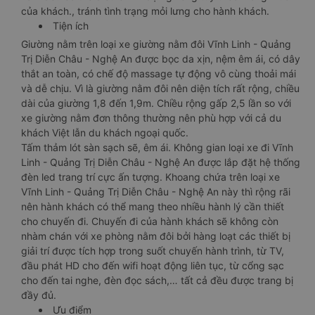
của khách., tránh tình trạng mỏi lưng cho hành khách.
Tiện ích
Giường nằm trên loại xe giường nằm đôi Vĩnh Linh - Quảng
Trị Diễn Châu - Nghệ An được bọc da xịn, nệm êm ái, có dây
thắt an toàn, có chế độ massage tự động vô cùng thoải mái
và dễ chịu. Vì là giường nằm đôi nên diện tích rất rộng, chiều
dài của giường 1,8 đến 1,9m. Chiều rộng gấp 2,5 lần so với
xe giường nằm đơn thông thường nên phù hợp với cả du
khách Việt lẫn du khách ngoại quốc.
Tấm thảm lót sàn sạch sẽ, êm ái. Không gian loại xe đi Vĩnh
Linh - Quảng Trị Diễn Châu - Nghệ An được lắp đặt hệ thống
đèn led trang trí cực ấn tượng. Khoang chứa trên loại xe
Vĩnh Linh - Quảng Trị Diễn Châu - Nghệ An này thì rộng rãi
nên hành khách có thể mang theo nhiều hành lý cần thiết
cho chuyến đi. Chuyến đi của hành khách sẽ không còn
nhàm chán với xe phòng nằm đôi bởi hàng loạt các thiết bị
giải trí được tích hợp trong suốt chuyến hành trình, từ TV,
đầu phát HD cho đến wifi hoạt động liên tục, từ cổng sạc
cho đến tai nghe, đèn đọc sách,… tất cả đều được trang bị
đầy đủ.
Ưu điểm