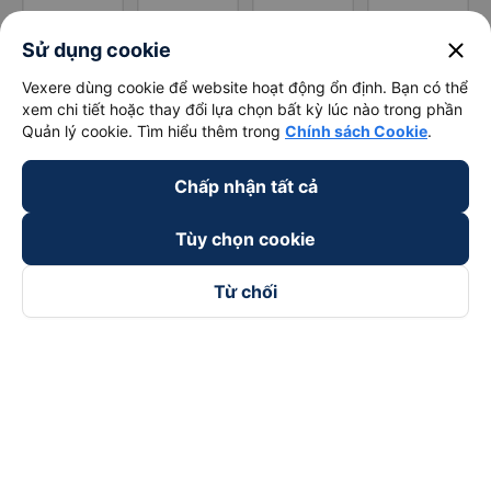
close
Sử dụng cookie
Vexere dùng cookie để website hoạt động ổn định. Bạn có thể
xem chi tiết hoặc thay đổi lựa chọn bất kỳ lúc nào trong phần
Quản lý cookie. Tìm hiểu thêm trong
Chính sách Cookie
.
Chấp nhận tất cả
Tùy chọn cookie
Từ chối
Theo dõi chúng tôi trên
Facebook
Tiktok
Youtube
Công ty TNHH Thương Mại Dịch Vụ Vexere
Địa chỉ đăng ký kinh doanh: 8C Chữ Đồng Tử, Phường Tân
Sơn Nhất, TP. Hồ Chí Minh, Việt Nam