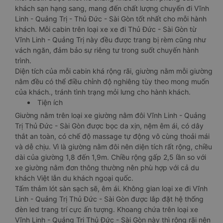
khách sạn hạng sang, mang đến chất lượng chuyến đi Vĩnh
Linh - Quảng Trị - Thủ Đức - Sài Gòn tốt nhất cho mỗi hành
khách. Mỗi cabin trên loại xe xe đi Thủ Đức - Sài Gòn từ
Vĩnh Linh - Quảng Trị này đều được trang bị rèm cũng như
vách ngăn, đảm bảo sự riêng tư trong suốt chuyến hành
trình.
Diện tích của mỗi cabin khá rộng rãi, giường nằm mỗi giường
nằm đều có thể điều chỉnh độ nghiêng tùy theo mong muốn
của khách., tránh tình trạng mỏi lưng cho hành khách.
Tiện ích
Giường nằm trên loại xe giường nằm đôi Vĩnh Linh - Quảng
Trị Thủ Đức - Sài Gòn được bọc da xịn, nệm êm ái, có dây
thắt an toàn, có chế độ massage tự động vô cùng thoải mái
và dễ chịu. Vì là giường nằm đôi nên diện tích rất rộng, chiều
dài của giường 1,8 đến 1,9m. Chiều rộng gấp 2,5 lần so với
xe giường nằm đơn thông thường nên phù hợp với cả du
khách Việt lẫn du khách ngoại quốc.
Tấm thảm lót sàn sạch sẽ, êm ái. Không gian loại xe đi Vĩnh
Linh - Quảng Trị Thủ Đức - Sài Gòn được lắp đặt hệ thống
đèn led trang trí cực ấn tượng. Khoang chứa trên loại xe
Vĩnh Linh - Quảng Trị Thủ Đức - Sài Gòn này thì rộng rãi nên