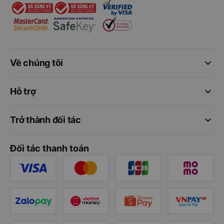
keyboard_arrow_down
Về chúng tôi
keyboard_arrow_down
Hỗ trợ
keyboard_arrow_down
Trở thành đối tác
Đối tác thanh toán