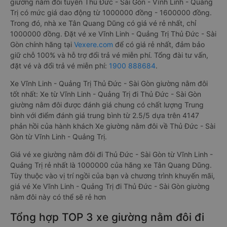
giường nằm đôi tuyến Thủ Đức - Sài Gòn - Vĩnh Linh - Quảng
Trị có mức giá dao động từ 1000000 đồng - 1600000 đồng.
Trong đó, nhà xe Tân Quang Dũng có giá vé rẻ nhất, chỉ
1000000 đồng. Đặt vé xe Vĩnh Linh - Quảng Trị Thủ Đức - Sài
Gòn chính hãng tại
Vexere.com
để có giá rẻ nhất, đảm bảo
giữ chỗ 100% và hỗ trợ đổi trả vé miễn phí. Tổng đài tư vấn,
đặt vé và đổi trả vé miễn phí:
1900 888684
.
Xe Vĩnh Linh - Quảng Trị Thủ Đức - Sài Gòn giường nằm đôi
tốt nhất: Xe từ Vĩnh Linh - Quảng Trị đi Thủ Đức - Sài Gòn
giường nằm đôi được đánh giá chung có chất lượng Trung
bình với điểm đánh giá trung bình từ 2.5/5 dựa trên 4147
phản hồi của hành khách Xe giường nằm đôi về Thủ Đức - Sài
Gòn từ Vĩnh Linh - Quảng Trị.
Giá vé xe giường nằm đôi đi Thủ Đức - Sài Gòn từ Vĩnh Linh -
Quảng Trị rẻ nhất là 1000000 của hãng xe Tân Quang Dũng.
Tùy thuộc vào vị trí ngồi của bạn và chương trình khuyến mãi,
giá vé Xe Vĩnh Linh - Quảng Trị đi Thủ Đức - Sài Gòn giường
nằm đôi này có thể sẽ rẻ hơn
Tổng hợp TOP 3 xe giường nằm đôi đi