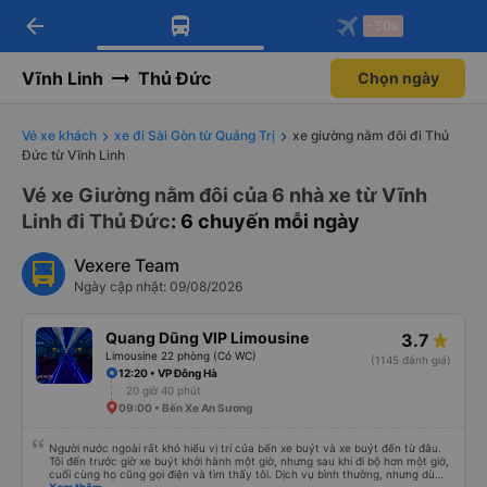
arrow_back
Tải app Vexere ngay!
Tải app Vexere
-30k
Mở app
Mở app
Nhận ưu đãi thành viên độc
-30k/ghế khi đặt vé máy bay qua
quyền
app
Vĩnh Linh
Thủ Đức
Chọn ngày
Vé xe khách
xe đi Sài Gòn từ Quảng Trị
xe giường nằm đôi đi Thủ
Đức từ Vĩnh Linh
Vé xe Giường nằm đôi của 6 nhà xe từ Vĩnh
Linh đi Thủ Đức
: 6 chuyến mỗi ngày
Vexere Team
Ngày cập nhật: 09/08/2026
Quang Dũng VIP Limousine
3.7
Limousine 22 phòng (Có WC)
(1145 đánh giá)
12:20 • VP Đông Hà
20 giờ 40 phút
09:00 • Bến Xe An Sương
Người nước ngoài rất khó hiểu vị trí của bến xe buýt và xe buýt đến từ đâu.
Tôi đến trước giờ xe buýt khởi hành một giờ, nhưng sau khi đi bộ hơn một giờ,
cuối cùng họ cũng gọi điện và tìm thấy tôi. Dịch vụ bình thường, nhưng dù