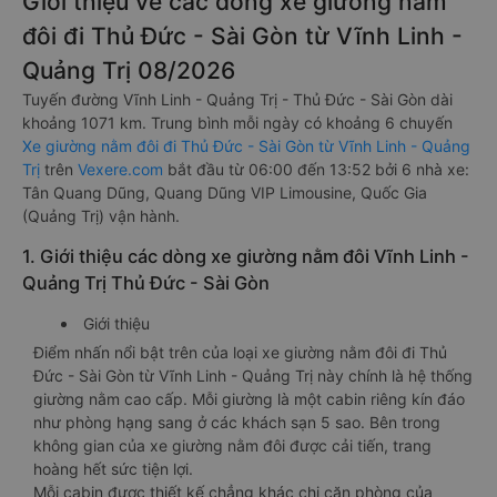
Giới thiệu về các dòng xe giường nằm
đôi đi Thủ Đức - Sài Gòn từ Vĩnh Linh -
Quảng Trị 08/2026
Tuyến đường Vĩnh Linh - Quảng Trị - Thủ Đức - Sài Gòn dài
khoảng 1071 km. Trung bình mỗi ngày có khoảng 6 chuyến
Xe giường nằm đôi đi Thủ Đức - Sài Gòn từ Vĩnh Linh - Quảng
Trị
trên
Vexere.com
bắt đầu từ 06:00 đến 13:52 bởi 6 nhà xe:
Tân Quang Dũng, Quang Dũng VIP Limousine, Quốc Gia
(Quảng Trị) vận hành.
1. Giới thiệu các dòng xe giường nằm đôi Vĩnh Linh -
Quảng Trị Thủ Đức - Sài Gòn
Giới thiệu
Điểm nhấn nổi bật trên của loại xe giường nằm đôi đi Thủ
Đức - Sài Gòn từ Vĩnh Linh - Quảng Trị này chính là hệ thống
giường nằm cao cấp. Mỗi giường là một cabin riêng kín đáo
như phòng hạng sang ở các khách sạn 5 sao. Bên trong
không gian của xe giường nằm đôi được cải tiến, trang
hoàng hết sức tiện lợi.
Mỗi cabin được thiết kế chẳng khác chi căn phòng của