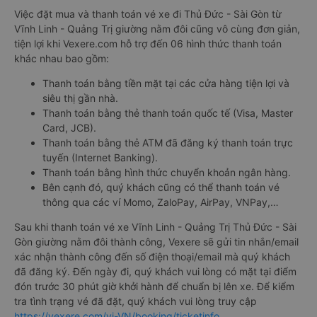
Việc đặt mua và thanh toán vé xe đi Thủ Đức - Sài Gòn từ
Vĩnh Linh - Quảng Trị giường nằm đôi cũng vô cùng đơn giản,
tiện lợi khi Vexere.com hỗ trợ đến 06 hình thức thanh toán
khác nhau bao gồm:
Thanh toán bằng tiền mặt tại các cửa hàng tiện lợi và
siêu thị gần nhà.
Thanh toán bằng thẻ thanh toán quốc tế (Visa, Master
Card, JCB).
Thanh toán bằng thẻ ATM đã đăng ký thanh toán trực
tuyến (Internet Banking).
Thanh toán bằng hình thức chuyển khoản ngân hàng.
Bên cạnh đó, quý khách cũng có thể thanh toán vé
thông qua các ví Momo, ZaloPay, AirPay, VNPay,…
Sau khi thanh toán vé xe Vĩnh Linh - Quảng Trị Thủ Đức - Sài
Gòn giường nằm đôi thành công, Vexere sẽ gửi tin nhắn/email
xác nhận thành công đến số điện thoại/email mà quý khách
đã đăng ký. Đến ngày đi, quý khách vui lòng có mặt tại điểm
đón trước 30 phút giờ khởi hành để chuẩn bị lên xe. Để kiểm
tra tình trạng vé đã đặt, quý khách vui lòng truy cập
https://vexere.com/vi-VN/booking/ticketinfo