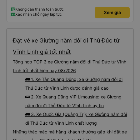
đến lỗi mình ngủ còn mơ được câu chuyện các bác nói với nhau xuất hiện
trong giấc mơ của mình luôn. Nên nếu bạn ấy bị phản ánh thì đừng trừ lương
bạn ấy nha. Nếu bạn ấy bị trừ thì bảo bạn ấy liên hệ sđt của mình, mình hỗ
Không cần thanh toán trước
Xem giá
trợ ạ. Số mình đuôi 666, chuyến ĐH-NT ngày 16/1. À các bạn nữ lễ tân xinh
Xác nhận chỗ ngay lập tức
iu còn đổi cho mình phòng đơn sang đôi xong còn note là (một mình) yêu
luôn. Nhưng phòng đôi mà nằm một thì mỗi lần xe rẽ 1 cái là ✈️ Ít đi xe khách
nhưng đủ để đánh giá 10/10.
Đặt vé xe Giường nằm đôi đi Thủ Đức từ
Vĩnh Linh giá tốt nhất
Tổng hợp TOP 3 xe Giường nằm đôi đi Thủ Đức từ Vĩnh
Linh tốt nhất hiện nay 08/2026
🚌 1. Xe Tân Quang Dũng: xe Giường nằm đôi đi
Thủ Đức từ Vĩnh Linh được đánh giá cao
🚌 2. Xe Quang Dũng VIP Limousine: xe Giường
nằm đôi đi Thủ Đức từ Vĩnh Linh uy tín
🚌 3. Xe Quốc Gia (Quảng Trị): xe Giường nằm đôi
đi Thủ Đức từ Vĩnh Linh chất lượng
Những thắc mắc mà hàng khách thường gặp khi đặt xe