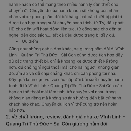
hành khách có thể mang theo nhiều hành lý cần thiết cho
chuyến đi. Chuyến đi của hành khách sẽ không còn nhàm
chán với xe phòng nằm đôi bởi hàng loạt các thiết bị giải trí
được tích hợp trong suốt chuyến hành trình, từ TV, đầu phát
HD cho đến wifi hoạt động liên tục, từ cổng sạc cho đến tai
nghe, đèn đọc sách,… tất cả đều được trang bị đầy đủ.
Ưu điểm
Cũng như những cabin đơn khác, xe giường nằm đôi đi Vĩnh
Linh - Quảng Trị Thủ Đức - Sài Gòn cũng được tích hợp đầy
đủ các trang thiết bị, chỉ là khoang xe được thiết kế rộng
hơn, đủ chỗ nghỉ ngơi thoải mái cho hai người. Không gian
đó, ấm áp và dễ chịu chẳng khác chi căn phòng tại nhà.
Đây quả là tin cực vui với các cặp đôi bởi suốt chuyến hành
trình đi từ Vĩnh Linh - Quảng Trị đến Thủ Đức - Sài Gòn các
bạn có thể thoải mái tâm tình, trò chuyện với nhau trong
không gian riêng mà không sợ ảnh hưởng đến bất cứ hành
khách nào khác. Chuyến du lịch vì thế cũng trở nên hoàn
hảo hơn.
2. Về chất lượng, review, đánh giá nhà xe Vĩnh Linh -
Quảng Trị Thủ Đức - Sài Gòn giường nằm đôi