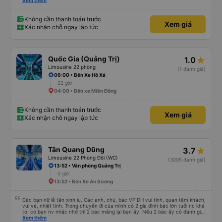
sao thì tôi ngủ ngon hơn ở khách sạn vì tôi rất thoải mái. Sẽ tuyệt hơn nếu
Xem thêm
tiếng còi xe bớt to hơn. Nhưng tôi thích nó nên tôi cho điểm tối đa. Cảm ơn
bạn rất nhiều.
Không cần thanh toán trước
Xem giá
Xác nhận chỗ ngay lập tức
Quốc Gia (Quảng Trị)
1.0
Limousine 22 phòng
(1 đánh giá)
06:00 • Bến Xe Hồ Xá
22 giờ
04:00 • Bến xe Miền Đông
Không cần thanh toán trước
Xem giá
Xác nhận chỗ ngay lập tức
Tân Quang Dũng
3.7
Limousine 22 Phòng Đôi (WC)
(3005 đánh giá)
13:52 • Văn phòng Quảng Trị
0 giờ
13:52 • Bến Xe An Sương
Các bạn nữ lễ tân xinh iu. Các anh, chú, bác VP ĐH vui tính, quan tâm khách,
vui vẻ, nhiệt tình. Trong chuyến đi của mình có 2 gia đình bác lớn tuổi nc khá
to, có bạn nv nhắc nhở thì 2 bác mắng lại bạn ấy. Nếu 2 bác ấy có đánh giá
xấu thì mình ngược lại nha. Bạn ấy nhắc nhở rất đúng. 2 bác nói rất to. To
Xem thêm