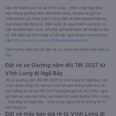
Sau khi thanh toán vé xe Vĩnh Long - Vĩnh Long Ngã Bảy -
Hậu Giang giường nằm đôi thành công, Vexere sẽ gửi tin
nhắn/email xác nhận thành công đến số điện thoại/email mà
quý khách đã đăng ký. Đến ngày đi, quý khách vui lòng có
mặt tại điểm đón trước 30 phút giờ khởi hành để chuẩn bị lên
xe. Để kiểm tra tình trạng vé đã đặt, quý khách vui lòng truy
cập
https://vexere.com/vi-VN/booking/ticketinfo
Xem hướng dẫn chi tiết đặt vé xe, minh họa bằng hình ảnh
tại
đây
.
Đặt vé xe Giường nằm đôi Tết 2027 từ
Vĩnh Long đi Ngã Bảy
Vé xe Giường nằm đôi tết 2027 từ Vĩnh Long đi Ngã Bảy vẫn
chưa được công bố. Vexere.com sẽ sớm thông báo cho các
bạn thông tin vé xe Tết 2027 bao gồm giá vé, lịch trình, ngày
giờ bán vé của các hãng xe khách đi tuyến đường Vĩnh Long
- Ngã Bảy và Ngã Bảy - Vĩnh Long ngay khi có thông tin từ
các hãng xe.
Đặt vé máy bay giá rẻ từ Vĩnh Long đi