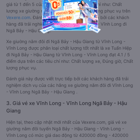
giá từ 1 đến 5 của khách hàng với các tiêu chí như: Chất
lượng xe giường nằm đôi, Đúng giờ, Chất lượng phục vụ trên
Vexere.com
. Đánh giá này được viết trực tiếp bởi các khách
hàng đã trải nghiệm các hãng Xe Vĩnh Long - Vĩnh Long đi
Ngã Bảy - Hậu Giang.
Xe giường nằm đôi đi Ngã Bảy - Hậu Giang từ Vĩnh Long -
Vĩnh Long được phân loại chất lượng tốt nhất là xe Tuấn Hiệp
đi Ngã Bảy - Hậu Giang từ Vĩnh Long - Vĩnh Long đạt 4.1 / 5
điểm dựa trên các tiêu chí như: Chất lượng xe, Đúng giờ, Chất
lượng phục vụ.
Đánh giá này được viết trực tiếp bởi các khách hàng đã trải
nghiệm dịch vụ của các hãng xe giường nằm đôi đi Vĩnh Long
- Vĩnh Long Ngã Bảy - Hậu Giang .
3. Giá vé xe Vĩnh Long - Vĩnh Long Ngã Bảy - Hậu
Giang
Hiện tại, theo cập nhật mới nhất của Vexere.com, giá vé xe
giường nằm đôi tuyến Ngã Bảy - Hậu Giang - Vĩnh Long -
Vĩnh Long có mức giá dao động từ 420000 đồng - 420000