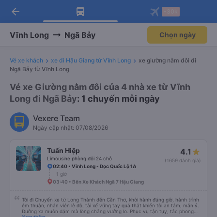
arrow_back
Tải app Vexere ngay!
Tải app Vexere
-30k
Mở app
Mở app
Nhận ưu đãi thành viên độc
-30k/ghế khi đặt vé máy bay qua
quyền
app
Vĩnh Long
Ngã Bảy
Chọn ngày
Vé xe khách
xe đi Hậu Giang từ Vĩnh Long
xe giường nằm đôi đi
Ngã Bảy từ Vĩnh Long
Vé xe Giường nằm đôi của 4 nhà xe từ Vĩnh
Long đi Ngã Bảy
: 1 chuyến mỗi ngày
Vexere Team
Ngày cập nhật: 07/08/2026
Tuấn Hiệp
4.1
Limousine phòng đôi 24 chỗ
(1659 đánh giá)
02:40 • Vĩnh Long - Dọc Quốc Lộ 1A
1 giờ
03:40 • Bến Xe Khách Ngã 7 Hậu Giang
Tôi đi Chuyến xe từ Long Thành đến Cần Thơ, khởi hành đúng giờ, hành trình
êm thuận, nhân viên lễ độ, tài xế vững tay quả thật khiến tôi an tâm, mãn ý.
Đường xa muôn dặm mà lòng chẳng vướng lo. Phục vụ tận tụy, tác phong