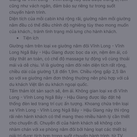
cũng như vách ngăn, đảm bảo sự riêng tư trong suốt
chuyến hành trình.
Diện tích của mỗi cabin khá rộng rãi, giường nằm mỗi giường
nằm đều có thể điều chỉnh độ nghiêng tùy theo mong muốn
của khách., tránh tình trạng mỏi lưng cho hành khách.
Tiện ích
Giường nằm trên loại xe giường nằm đôi Vĩnh Long - Vĩnh
Long Ngã Bảy - Hậu Giang được bọc da xịn, nệm êm ái, có
dây thắt an toàn, có chế độ massage tự động vô cùng thoải
mái và dễ chịu. Vì là giường nằm đôi nên diện tích rất rộng,
chiều dài của giường 1,8 đến 1,9m. Chiều rộng gấp 2,5 lần
so với xe giường nằm đơn thông thường nên phù hợp với cả
du khách Việt lẫn du khách ngoại quốc.
Tấm thảm lót sàn sạch sẽ, êm ái. Không gian loại xe đi Vĩnh
Long - Vĩnh Long Ngã Bảy - Hậu Giang được lắp đặt hệ
thống đèn led trang trí cực ấn tượng. Khoang chứa trên loại
xe Vĩnh Long - Vĩnh Long Ngã Bảy - Hậu Giang này thì rộng
rãi nên hành khách có thể mang theo nhiều hành lý cần thiết
cho chuyến đi. Chuyến đi của hành khách sẽ không còn
nhàm chán với xe phòng nằm đôi bởi hàng loạt các thiết bị
giải trí được tích hợp trong suốt chuyến hành trình, từ TV,