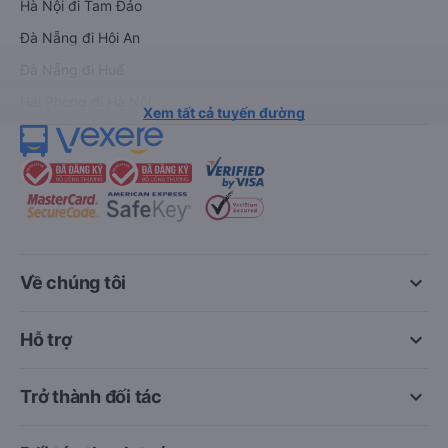
Hà Nội đi Tam Đảo
Đà Nẵng đi Hội An
Đà Nẵng đi Huế
Hải Phòng đi Hà Nội
Xem tất cả tuyến đường
keyboard_arrow_down
Về chúng tôi
keyboard_arrow_down
Hỗ trợ
keyboard_arrow_down
Trở thành đối tác