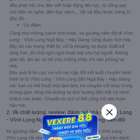
đầu phát HD cho đến wifi hoạt động liên tục, từ cổng sạc
cho đến tai nghe, đèn đọc sách,… tất cả đều được trang bị
đầy đủ.
Ưu điểm
Cũng như những cabin đơn khác, xe giường nằm đôi đi Vĩnh
Long - Vĩnh Long Ngã Bảy - Hậu Giang cũng được tích hợp
đầy đủ các trang thiết bị, chỉ là khoang xe được thiết kế
rộng hơn, đủ chỗ nghỉ ngơi thoải mái cho hai người. Không
gian đó, ấm áp và dễ chịu chẳng khác chi căn phòng tại
nhà.
Đây quả là tin cực vui với các cặp đôi bởi suốt chuyến hành
trình đi từ Vĩnh Long - Vĩnh Long đến Ngã Bảy - Hậu Giang
các bạn có thể thoải mái tâm tình, trò chuyện với nhau trong
không gian riêng mà không sợ ảnh hưởng đến bất cứ hành
khách nào khác. Chuyến du lịch vì thế cũng trở nên hoàn
hảo hơn.
2. Về chất lượng, review, đánh giá nhà xe Vĩnh Long
- Vĩnh Long Ngã Bảy - Hậu Giang giường nằm đôi
Xe giường nằm đôi đi Ngã Bảy - Hậu Giang từ Vĩnh Long -
Vĩnh Long tốt nhất được phân loại chất lượng dựa trên đánh