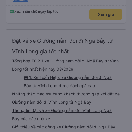
nghiêm cẩn, hiếm thấy giữa thời buổi kim tiền vội vã. Xã hội loạn đạo. Xin gửi
Xem thêm
lời tán dương chân thành, kính chúc nhà xe ngày một hưng thịnh, vạn lộ bình
an.”
Xác nhận chỗ ngay lập tức
Xem giá
Đặt vé xe Giường nằm đôi đi Ngã Bảy từ
Vĩnh Long giá tốt nhất
Tổng hợp TOP 1 xe Giường nằm đôi đi Ngã Bảy từ Vĩnh
Long tốt nhất hiện nay 08/2026
🚌 1. Xe Tuấn Hiệp: xe Giường nằm đôi đi Ngã
Bảy từ Vĩnh Long được đánh giá cao
Những thắc mắc mà hàng khách thường gặp khi đặt xe
Giường nằm đôi đi Vĩnh Long từ Ngã Bảy
Thông tin đặt vé xe Giường nằm đôi Vĩnh Long Ngã
Bảy của các nhà xe
Giới thiệu về các dòng xe Giường nằm đôi đi Ngã Bảy