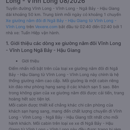
Long - Vĩnh Long 08/2026
Tuyến đường Vĩnh Long - Vĩnh Long - Ngã Bảy - Hậu Giang
dài khoảng 50 km. Trung bình mỗi ngày có khoảng 1 chuyến
Xe giường nằm đôi đi Ngã Bảy - Hậu Giang từ Vĩnh Long -
Vĩnh Long
trên
Vexere.com
bắt đầu từ 02:40 đến 02:40 bởi 1
nhà xe: Tuấn Hiệp vận hành.
1. Giới thiệu các dòng xe giường nằm đôi Vĩnh Long
- Vĩnh Long Ngã Bảy - Hậu Giang
Giới thiệu
Điểm nhấn nổi bật trên của loại xe giường nằm đôi đi Ngã
Bảy - Hậu Giang từ Vĩnh Long - Vĩnh Long này chính là hệ
thống giường nằm cao cấp. Mỗi giường là một cabin riêng
kín đáo như phòng hạng sang ở các khách sạn 5 sao. Bên
trong không gian của xe giường nằm đôi được cải tiến, trang
hoàng hết sức tiện lợi.
Mỗi cabin được thiết kế chẳng khác chi căn phòng của
khách sạn hạng sang, mang đến chất lượng chuyến đi Vĩnh
Long - Vĩnh Long - Ngã Bảy - Hậu Giang tốt nhất cho mỗi
hành khách. Mỗi cabin trên loại xe xe đi Ngã Bảy - Hậu
Giang từ Vĩnh Long - Vĩnh Long này đều được trang bị rèm