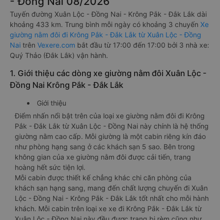
- Đồng Nai 08/2026
Tuyến đường Xuân Lộc - Đồng Nai - Krông Pắk - Đắk Lắk dài
khoảng 433 km. Trung bình mỗi ngày có khoảng 3 chuyến
Xe
giường nằm đôi đi Krông Pắk - Đắk Lắk từ Xuân Lộc - Đồng
Nai
trên
Vexere.com
bắt đầu từ 17:00 đến 17:00 bởi 3 nhà xe:
Quý Thảo (Đắk Lắk) vận hành.
1. Giới thiệu các dòng xe giường nằm đôi Xuân Lộc -
Đồng Nai Krông Pắk - Đắk Lắk
Giới thiệu
Điểm nhấn nổi bật trên của loại xe giường nằm đôi đi Krông
Pắk - Đắk Lắk từ Xuân Lộc - Đồng Nai này chính là hệ thống
giường nằm cao cấp. Mỗi giường là một cabin riêng kín đáo
như phòng hạng sang ở các khách sạn 5 sao. Bên trong
không gian của xe giường nằm đôi được cải tiến, trang
hoàng hết sức tiện lợi.
Mỗi cabin được thiết kế chẳng khác chi căn phòng của
khách sạn hạng sang, mang đến chất lượng chuyến đi Xuân
Lộc - Đồng Nai - Krông Pắk - Đắk Lắk tốt nhất cho mỗi hành
khách. Mỗi cabin trên loại xe xe đi Krông Pắk - Đắk Lắk từ
Xuân Lộc - Đồng Nai này đều được trang bị rèm cũng như