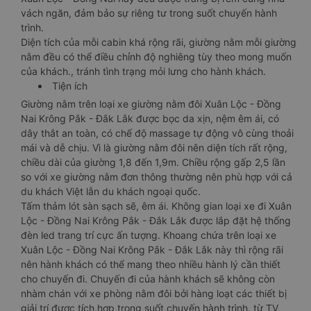
vách ngăn, đảm bảo sự riêng tư trong suốt chuyến hành
trình.
Diện tích của mỗi cabin khá rộng rãi, giường nằm mỗi giường
nằm đều có thể điều chỉnh độ nghiêng tùy theo mong muốn
của khách., tránh tình trạng mỏi lưng cho hành khách.
Tiện ích
Giường nằm trên loại xe giường nằm đôi Xuân Lộc - Đồng
Nai Krông Pắk - Đắk Lắk được bọc da xịn, nệm êm ái, có
dây thắt an toàn, có chế độ massage tự động vô cùng thoải
mái và dễ chịu. Vì là giường nằm đôi nên diện tích rất rộng,
chiều dài của giường 1,8 đến 1,9m. Chiều rộng gấp 2,5 lần
so với xe giường nằm đơn thông thường nên phù hợp với cả
du khách Việt lẫn du khách ngoại quốc.
Tấm thảm lót sàn sạch sẽ, êm ái. Không gian loại xe đi Xuân
Lộc - Đồng Nai Krông Pắk - Đắk Lắk được lắp đặt hệ thống
đèn led trang trí cực ấn tượng. Khoang chứa trên loại xe
Xuân Lộc - Đồng Nai Krông Pắk - Đắk Lắk này thì rộng rãi
nên hành khách có thể mang theo nhiều hành lý cần thiết
cho chuyến đi. Chuyến đi của hành khách sẽ không còn
nhàm chán với xe phòng nằm đôi bởi hàng loạt các thiết bị
giải trí được tích hợp trong suốt chuyến hành trình, từ TV,