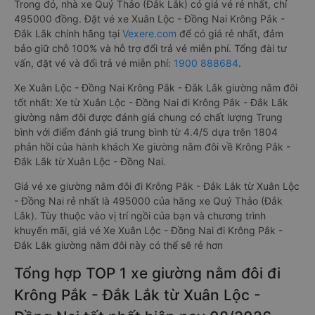
Trong đó, nhà xe Quý Thảo (Đắk Lắk) có giá vé rẻ nhất, chỉ
495000 đồng. Đặt vé xe Xuân Lộc - Đồng Nai Krông Pắk -
Đắk Lắk chính hãng tại
Vexere.com
để có giá rẻ nhất, đảm
bảo giữ chỗ 100% và hỗ trợ đổi trả vé miễn phí. Tổng đài tư
vấn, đặt vé và đổi trả vé miễn phí:
1900 888684
.
Xe Xuân Lộc - Đồng Nai Krông Pắk - Đắk Lắk giường nằm đôi
tốt nhất: Xe từ Xuân Lộc - Đồng Nai đi Krông Pắk - Đắk Lắk
giường nằm đôi được đánh giá chung có chất lượng Trung
bình với điểm đánh giá trung bình từ 4.4/5 dựa trên 1804
phản hồi của hành khách Xe giường nằm đôi về Krông Pắk -
Đắk Lắk từ Xuân Lộc - Đồng Nai.
Giá vé xe giường nằm đôi đi Krông Pắk - Đắk Lắk từ Xuân Lộc
- Đồng Nai rẻ nhất là 495000 của hãng xe Quý Thảo (Đắk
Lắk). Tùy thuộc vào vị trí ngồi của bạn và chương trình
khuyến mãi, giá vé Xe Xuân Lộc - Đồng Nai đi Krông Pắk -
Đắk Lắk giường nằm đôi này có thể sẽ rẻ hơn
Tổng hợp TOP 1 xe giường nằm đôi đi
Krông Pắk - Đắk Lắk từ Xuân Lộc -