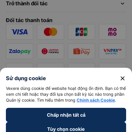
keyboard_arrow_down
Trở thành đối tác
Đối tác thanh toán
close
Sử dụng cookie
Vexere dùng cookie để website hoạt động ổn định. Bạn có thể
xem chi tiết hoặc thay đổi lựa chọn bất kỳ lúc nào trong phần
Quản lý cookie. Tìm hiểu thêm trong
Chính sách Cookie
.
Chấp nhận tất cả
Tùy chọn cookie