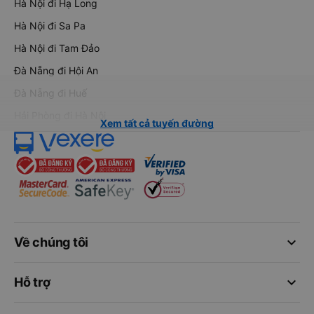
Hà Nội đi Hạ Long
Hà Nội đi Sa Pa
Hà Nội đi Tam Đảo
Đà Nẵng đi Hội An
Đà Nẵng đi Huế
Hải Phòng đi Hà Nội
Xem tất cả tuyến đường
keyboard_arrow_down
Về chúng tôi
keyboard_arrow_down
Hỗ trợ