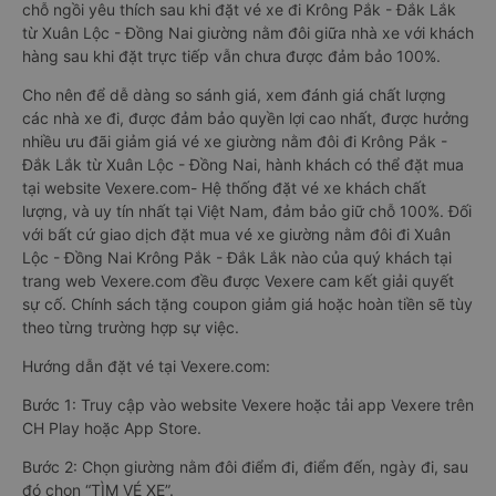
chỗ ngồi yêu thích sau khi đặt vé xe đi Krông Pắk - Đắk Lắk
từ Xuân Lộc - Đồng Nai giường nằm đôi giữa nhà xe với khách
hàng sau khi đặt trực tiếp vẫn chưa được đảm bảo 100%.
Cho nên để dễ dàng so sánh giá, xem đánh giá chất lượng
các nhà xe đi, được đảm bảo quyền lợi cao nhất, được hưởng
nhiều ưu đãi giảm giá vé xe giường nằm đôi đi Krông Pắk -
Đắk Lắk từ Xuân Lộc - Đồng Nai, hành khách có thể đặt mua
tại website Vexere.com- Hệ thống đặt vé xe khách chất
lượng, và uy tín nhất tại Việt Nam, đảm bảo giữ chỗ 100%. Đối
với bất cứ giao dịch đặt mua vé xe giường nằm đôi đi Xuân
Lộc - Đồng Nai Krông Pắk - Đắk Lắk nào của quý khách tại
trang web Vexere.com đều được Vexere cam kết giải quyết
sự cố. Chính sách tặng coupon giảm giá hoặc hoàn tiền sẽ tùy
theo từng trường hợp sự việc.
Hướng dẫn đặt vé tại Vexere.com:
Bước 1: Truy cập vào website Vexere hoặc tải app Vexere trên
CH Play hoặc App Store.
Bước 2: Chọn giường nằm đôi điểm đi, điểm đến, ngày đi, sau
đó chọn “TÌM VÉ XE”.