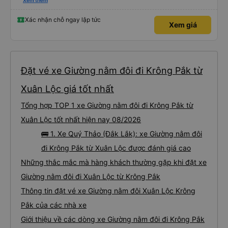
đánh giá 5 sao rồi. Chú tài xế còn uống pepsi rất dễ thương chứ không có
Xem thêm
hút thuốc phè phè như các xe khác. Đón trả đúng điểm. Được nằm đúng
giường đã đặt. Nói chung 10 điểm.
Xác nhận chỗ ngay lập tức
Xem giá
Đặt vé xe Giường nằm đôi đi Krông Pắk từ
Xuân Lộc giá tốt nhất
Tổng hợp TOP 1 xe Giường nằm đôi đi Krông Pắk từ
Xuân Lộc tốt nhất hiện nay 08/2026
🚌 1. Xe Quý Thảo (Đắk Lắk): xe Giường nằm đôi
đi Krông Pắk từ Xuân Lộc được đánh giá cao
Những thắc mắc mà hàng khách thường gặp khi đặt xe
Giường nằm đôi đi Xuân Lộc từ Krông Pắk
Thông tin đặt vé xe Giường nằm đôi Xuân Lộc Krông
Pắk của các nhà xe
Giới thiệu về các dòng xe Giường nằm đôi đi Krông Pắk