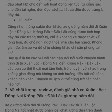
đầu phát HD cho đến wifi hoạt động liên tục, từ cổng sạc
cho đến tai nghe, đèn đọc sách,… tất cả đều được trang bị
đầy đủ.
Ưu điểm
Cũng như những cabin đơn khác, xe giường nằm đôi đi Xuân
Lộc - Đồng Nai Krông Pắk - Đắk Lắk cũng được tích hợp
đầy đủ các trang thiết bị, chỉ là khoang xe được thiết kế
rộng hơn, đủ chỗ nghỉ ngơi thoải mái cho hai người. Không
gian đó, ấm áp và dễ chịu chẳng khác chi căn phòng tại
nhà.
Đây quả là tin cực vui với các cặp đôi bởi suốt chuyến hành
trình đi từ Xuân Lộc - Đồng Nai đến Krông Pắk - Đắk Lắk
các bạn có thể thoải mái tâm tình, trò chuyện với nhau trong
không gian riêng mà không sợ ảnh hưởng đến bất cứ hành
khách nào khác. Chuyến du lịch vì thế cũng trở nên hoàn
hảo hơn.
2. Về chất lượng, review, đánh giá nhà xe Xuân Lộc -
Đồng Nai Krông Pắk - Đắk Lắk giường nằm đôi
Xe giường nằm đôi đi Krông Pắk - Đắk Lắk từ Xuân Lộc -
Đồng Nai tốt nhất được phân loại chất lượng dựa trên đánh