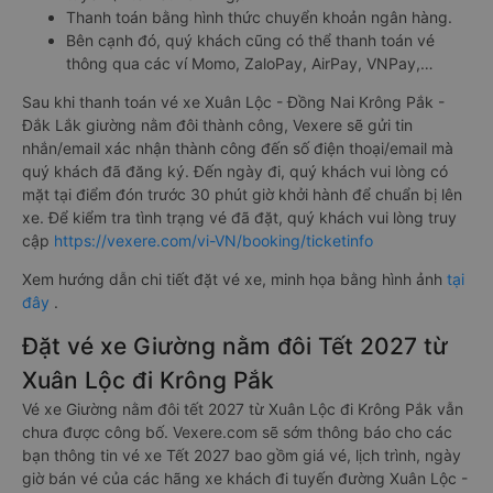
Thanh toán bằng hình thức chuyển khoản ngân hàng.
Bên cạnh đó, quý khách cũng có thể thanh toán vé
thông qua các ví Momo, ZaloPay, AirPay, VNPay,…
Sau khi thanh toán vé xe Xuân Lộc - Đồng Nai Krông Pắk -
Đắk Lắk giường nằm đôi thành công, Vexere sẽ gửi tin
nhắn/email xác nhận thành công đến số điện thoại/email mà
quý khách đã đăng ký. Đến ngày đi, quý khách vui lòng có
mặt tại điểm đón trước 30 phút giờ khởi hành để chuẩn bị lên
xe. Để kiểm tra tình trạng vé đã đặt, quý khách vui lòng truy
cập
https://vexere.com/vi-VN/booking/ticketinfo
Xem hướng dẫn chi tiết đặt vé xe, minh họa bằng hình ảnh
tại
đây
.
Đặt vé xe Giường nằm đôi Tết 2027 từ
Xuân Lộc đi Krông Pắk
Vé xe Giường nằm đôi tết 2027 từ Xuân Lộc đi Krông Pắk vẫn
chưa được công bố. Vexere.com sẽ sớm thông báo cho các
bạn thông tin vé xe Tết 2027 bao gồm giá vé, lịch trình, ngày
giờ bán vé của các hãng xe khách đi tuyến đường Xuân Lộc -