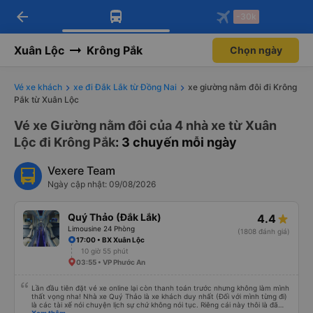
arrow_back
Tải app Vexere ngay!
Tải app Vexere
-30k
Mở app
Mở app
Nhận ưu đãi thành viên độc
-30k/ghế khi đặt vé máy bay qua
quyền
app
Xuân Lộc
Krông Pắk
Chọn ngày
Vé xe khách
xe đi Đắk Lắk từ Đồng Nai
xe giường nằm đôi đi Krông
Pắk từ Xuân Lộc
Vé xe Giường nằm đôi của 4 nhà xe từ Xuân
Lộc đi Krông Pắk
: 3 chuyến mỗi ngày
Vexere Team
Ngày cập nhật: 09/08/2026
Quý Thảo (Đắk Lắk)
4.4
Limousine 24 Phòng
(1808 đánh giá)
17:00 • BX Xuân Lộc
10 giờ 55 phút
03:55 • VP Phước An
Lần đầu tiên đặt vé xe online lại còn thanh toán trước nhưng không làm mình
thất vọng nha! Nhà xe Quý Thảo là xe khách duy nhất (Đối với mình từng đi)
là các tài xế nói chuyện lịch sự chứ không nói tục. Riêng cái này thôi là đã