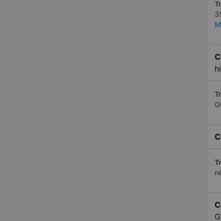
Tr
3
M
C
h
Tr
Q
C
Tr
n
C
G