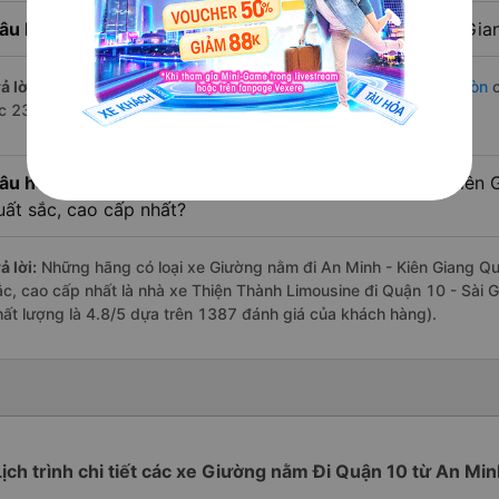
âu hỏi:
Nhà xe đi Quận 10 - Sài Gòn từ An Minh - Kiên Gia
ả lời:
Chuyến
Giường nằm An Minh - Kiên Giang Quận 10 - Sài Gòn
c
úc 23:30 là của nhà xe Thiện Thành Limousine.
âu hỏi:
Review xe đi Quận 10 - Sài Gòn từ An Minh - Kiên G
uất sắc, cao cấp nhất?
ả lời:
Những hãng có loại xe Giường nằm đi An Minh - Kiên Giang Quậ
ắc, cao cấp nhất là nhà xe Thiện Thành Limousine đi Quận 10 - Sài G
hất lượng là 4.8/5 dựa trên 1387 đánh giá của khách hàng).
Lịch trình chi tiết các xe Giường nằm Đi Quận 10 từ An Min