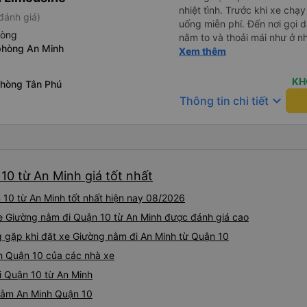
nhiệt tình. Trước khi xe ch
đánh giá)
uống miễn phí. Đến nơi gọi 
hòng
nằm to và thoải mái như ở n
phòng An Minh
không hay luôn. I had very good experience with this bus
Xem thêm
operator. The staff are frien
the bus, we were offered li
KH
phòng Tân Phú
bus has arrived, the staff 
keyboard_arrow_down
Thông tin chi tiết
up up their lovers. If you ar
this bus, please don’t hesita
comfortable enough for you 
10 từ An Minh giá tốt nhất
10 từ An Minh tốt nhất hiện nay 08/2026
xe Giường nằm đi Quận 10 từ An Minh được đánh giá cao
gặp khi đặt xe Giường nằm đi An Minh từ Quận 10
h Quận 10 của các nhà xe
i Quận 10 từ An Minh
 nằm An Minh Quận 10