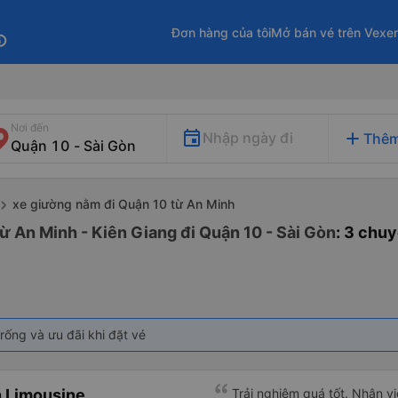
Đơn hàng của tôi
Mở bán vé trên Vexe
fo
Nơi đến
add
Nhập ngày đi
Thêm
xe giường nằm đi Quận 10 từ An Minh
ừ An Minh - Kiên Giang đi Quận 10 - Sài Gòn
: 3 chu
rống và ưu đãi khi đặt vé
 Limousine
Trải nghiệm quá tốt. Nhân vi