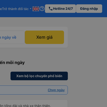
help_outline
phone
Hotline 24/7
Đăng nhập
re
Trở thành đối tác
arrow_drop_down
Xem giá
 ngày về
yến mỗi ngày
Xem bộ lọc chuyến phổ biến
Chọn ngày
ên tổng đài và nhà xe thân thiện,