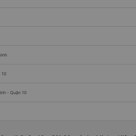
bình
 10
inh - Quận 10