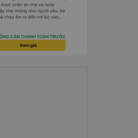
ạy được phần ăn nhẹ và nước
dậy nhẹ nhàng như người yêu. Xe
hà chạy êm ru đến nơi lúc nào
dly and helpful. Before getting on
ght meals and drinks. When the
ÔNG CẦN THANH TOÁN TRƯỚC
woke us up as they were waking
Xem giá
e foreigners and planning to take
te as the seats are big and
to sleep on.