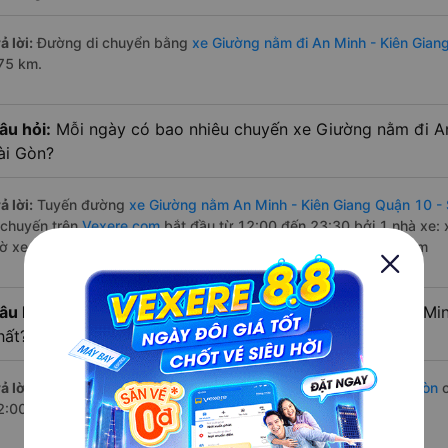
ả lời:
Đường di chuyển bằng
xe Giường nằm đi An Minh - Kiên Gian
75 km.
âu hỏi:
Mỗi ngày có bao nhiêu chuyến xe Giường nằm đi An
ài Gòn?
ả lời:
Tuyến đường
xe Giường nằm An Minh - Kiên Giang Quận 10 - 
 chuyến trên
Vexere.com
bắt đầu từ 12:00 đến 23:30 bởi 1 nhà xe:
iờ xe chạy có đầy đủ cả ban ngày, buổi trưa, buổi chiều, ban đêm
âu hỏi:
Nhà xe Giường nằm đi Quận 10 - Sài Gòn từ An Min
hất?
ả lời:
Chuyến
Giường nằm An Minh - Kiên Giang Quận 10 - Sài Gòn
c
2:00 là của nhà xe Thiện Thành Limousine.