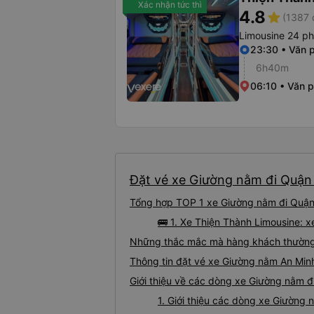
Xác nhận tức thì
4.8
star
(1387 
Limousine 24 p
23:30 • Văn 
6h40m
06:10 • Văn 
Đặt vé xe Giường nằm đi Quận 
Tổng hợp TOP 1 xe Giường nằm đi Quận 
🚌 1. Xe Thiện Thành Limousine: 
Những thắc mắc mà hàng khách thường 
Thông tin đặt vé xe Giường nằm An Min
Giới thiệu về các dòng xe Giường nằm đ
1. Giới thiệu các dòng xe Giường