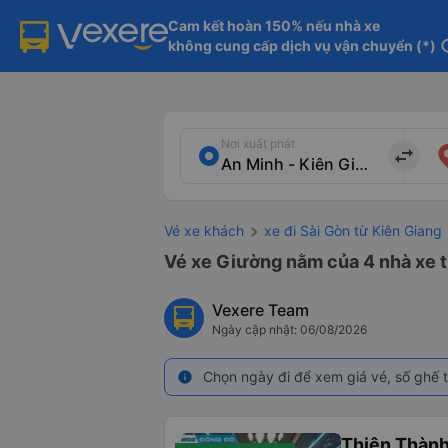
Cam kết hoàn 150% nếu nhà xe

không cung cấp dịch vụ vận chuyển (*)
in
Nơi xuất phát
import_export
Vé xe khách
xe đi Sài Gòn từ Kiên Giang
Vé xe Giường nằm của 4 nhà xe t
Vexere Team
Ngày cập nhật: 06/08/2026
Chọn ngày đi để xem giá vé, số ghế t
info
Thiện Thành