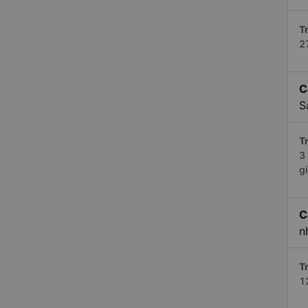
Tr
2
C
S
Tr
3
g
C
n
Tr
1