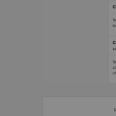
C
Tr
l
C
x
Tr
s
c