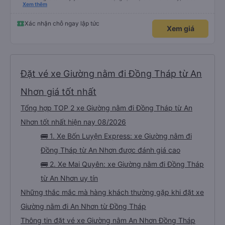
hộ và giới thiệu cho người thân sử dụng dịch vụ của nhà xe này
Xem thêm
Xác nhận chỗ ngay lập tức
Xem giá
Đặt vé xe Giường nằm đi Đồng Tháp từ An
Nhơn giá tốt nhất
Tổng hợp TOP 2 xe Giường nằm đi Đồng Tháp từ An
Nhơn tốt nhất hiện nay 08/2026
🚌 1. Xe Bốn Luyện Express: xe Giường nằm đi
Đồng Tháp từ An Nhơn được đánh giá cao
🚌 2. Xe Mai Quyên: xe Giường nằm đi Đồng Tháp
từ An Nhơn uy tín
Những thắc mắc mà hàng khách thường gặp khi đặt xe
Giường nằm đi An Nhơn từ Đồng Tháp
Thông tin đặt vé xe Giường nằm An Nhơn Đồng Tháp