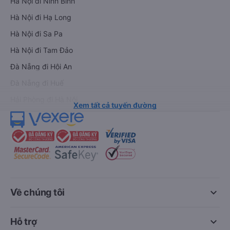
Hà Nội đi Ninh Bình
Hà Nội đi Hạ Long
Hà Nội đi Sa Pa
Hà Nội đi Tam Đảo
Đà Nẵng đi Hội An
Đà Nẵng đi Huế
Hải Phòng đi Hà Nội
Xem tất cả tuyến đường
keyboard_arrow_down
Về chúng tôi
keyboard_arrow_down
Hỗ trợ