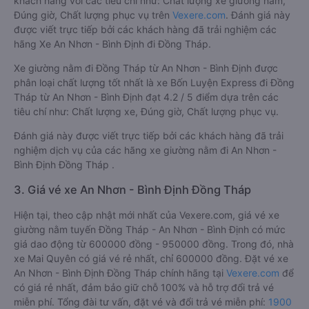
khách hàng với các tiêu chí như: Chất lượng xe giường nằm,
Đúng giờ, Chất lượng phục vụ trên
Vexere.com
. Đánh giá này
được viết trực tiếp bởi các khách hàng đã trải nghiệm các
hãng Xe An Nhơn - Bình Định đi Đồng Tháp.
Xe giường nằm đi Đồng Tháp từ An Nhơn - Bình Định được
phân loại chất lượng tốt nhất là xe Bốn Luyện Express đi Đồng
Tháp từ An Nhơn - Bình Định đạt 4.2 / 5 điểm dựa trên các
tiêu chí như: Chất lượng xe, Đúng giờ, Chất lượng phục vụ.
Đánh giá này được viết trực tiếp bởi các khách hàng đã trải
nghiệm dịch vụ của các hãng xe giường nằm đi An Nhơn -
Bình Định Đồng Tháp .
3. Giá vé xe An Nhơn - Bình Định Đồng Tháp
Hiện tại, theo cập nhật mới nhất của Vexere.com, giá vé xe
giường nằm tuyến Đồng Tháp - An Nhơn - Bình Định có mức
giá dao động từ 600000 đồng - 950000 đồng. Trong đó, nhà
xe Mai Quyên có giá vé rẻ nhất, chỉ 600000 đồng. Đặt vé xe
An Nhơn - Bình Định Đồng Tháp chính hãng tại
Vexere.com
để
có giá rẻ nhất, đảm bảo giữ chỗ 100% và hỗ trợ đổi trả vé
miễn phí. Tổng đài tư vấn, đặt vé và đổi trả vé miễn phí:
1900