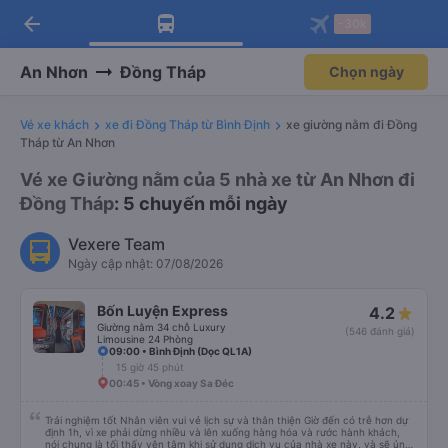
arrow_back
Tải app Vexere ngay!
Tải app Vexere
-30k
Mở app
Mở app
Nhận ưu đãi thành viên độc
-30k/ghế khi đặt vé máy bay qua
quyền
app
An Nhơn
Đồng Tháp
Chọn ngày
Vé xe khách
xe đi Đồng Tháp từ Bình Định
xe giường nằm đi Đồng
Tháp từ An Nhơn
Vé xe Giường nằm của 5 nhà xe từ An Nhơn đi
Đồng Tháp
: 5 chuyến mỗi ngày
Vexere Team
Ngày cập nhật: 07/08/2026
Bốn Luyện Express
4.2
Giường nằm 34 chỗ Luxury
(546 đánh giá)
Limousine 24 Phòng
09:00 • Bình Định (Dọc QL1A)
15 giờ 45 phút
00:45 • Vòng xoay Sa Đéc
Trải nghiệm tốt Nhân viên vui vẻ lịch sự và thân thiện Giờ đến có trễ hơn dự
định 1h, vì xe phải dừng nhiều và lên xuống hàng hóa và rước hành khách,
nói chung là tối thấy yên tâm khi sử dụng dịch vụ của nhà xe này, và sẽ ủng