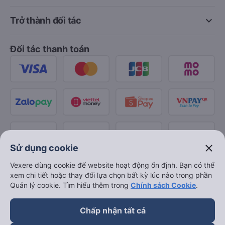
keyboard_arrow_down
Trở thành đối tác
Đối tác thanh toán
close
Sử dụng cookie
Vexere dùng cookie để website hoạt động ổn định. Bạn có thể
xem chi tiết hoặc thay đổi lựa chọn bất kỳ lúc nào trong phần
Quản lý cookie. Tìm hiểu thêm trong
Chính sách Cookie
.
Chấp nhận tất cả