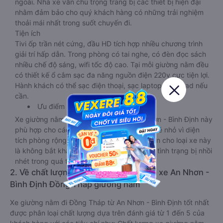
ngoài. Nhà xe vẫn chú trọng trang bị các thiết bị hiện đại
nhằm đảm bảo cho quý khách hàng có những trải nghiệm
thoải mái nhất trong suốt chuyến đi.
Tiện ích
Tivi ốp trần nét cứng, đầu HD tích hợp nhiều chương trình
giải trí hấp dẫn. Trong phòng có tai nghe, có đèn đọc sách
nhiều chế độ sáng, wifi tốc độ cao. Tại mỗi giường nằm đều
có thiết kế ổ cắm sạc đa năng nguồn điện 220v cực tiện lợi.
Hành khách có thể sạc điện thoại, sạc laptop, sạc ipad nếu
cần.
Ưu điểm
Xe giường nằm đôi đi Đồng Tháp từ An Nhơn - Bình Định này
phù hợp cho các cặp đôi hoặc gia đình có bé nhỏ vì diện
tích phòng rộng, riêng tư. Một điểm cộng lớn cho loại xe này
là không bắt khách dọc đường, tránh được tình trạng bị nhồi
nhét trong quá trình di chuyển.
2. Về chất lượng, review, đánh giá nhà xe An Nhơn -
Bình Định Đồng Tháp giường nằm
Xe giường nằm đi Đồng Tháp từ An Nhơn - Bình Định tốt nhất
được phân loại chất lượng dựa trên đánh giá từ 1 đến 5 của