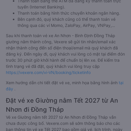
Thanh toán bằng thẻ ATM đã đăng ký thanh toán trực
tuyến (Internet Banking).
Thanh toán bằng hình thức chuyển khoản ngân hàng.
Bên cạnh đó, quý khách cũng có thể thanh toán vé
thông qua các ví Momo, ZaloPay, AirPay, VNPay,…
Sau khi thanh toán vé xe An Nhơn - Bình Định Đồng Tháp
giường nằm thành công, Vexere sẽ gửi tin nhắn/email xác
nhận thành công đến số điện thoại/email mà quý khách đã
đăng ký. Đến ngày đi, quý khách vui lòng có mặt tại điểm đón
trước 30 phút giờ khởi hành để chuẩn bị lên xe. Để kiểm tra
tình trạng vé đã đặt, quý khách vui lòng truy cập
https://vexere.com/vi-VN/booking/ticketinfo
Xem hướng dẫn chi tiết đặt vé xe, minh họa bằng hình ảnh
tại
đây
.
Đặt vé xe Giường nằm Tết 2027 từ An
Nhơn đi Đồng Tháp
Vé xe Giường nằm tết 2027 từ An Nhơn đi Đồng Tháp vẫn
chưa được công bố. Vexere.com sẽ sớm thông báo cho các
bạn thông tin vé xe Tết 2027 bao gồm giá vé, lịch trình, ngày