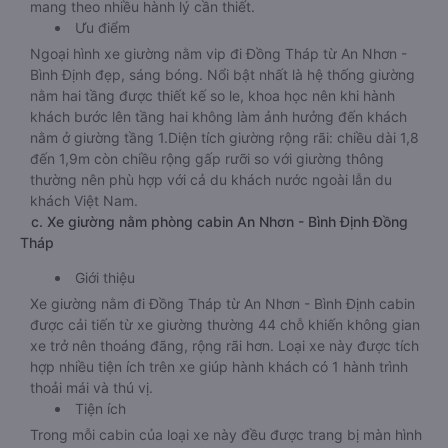
mang theo nhiều hành lý cần thiết.
Ưu điểm
Ngoại hình xe giường nằm vip đi Đồng Tháp từ An Nhơn -
Bình Định đẹp, sáng bóng. Nổi bật nhất là hệ thống giường
nằm hai tầng được thiết kế so le, khoa học nên khi hành
khách bước lên tầng hai không làm ảnh hưởng đến khách
nằm ở giường tầng 1.Diện tích giường rộng rãi: chiều dài 1,8
đến 1,9m còn chiều rộng gấp rưỡi so với giường thông
thường nên phù hợp với cả du khách nước ngoài lẫn du
khách Việt Nam.
c. Xe giường nằm phòng cabin An Nhơn - Bình Định Đồng
Tháp
Giới thiệu
Xe giường nằm đi Đồng Tháp từ An Nhơn - Bình Định cabin
được cải tiến từ xe giường thường 44 chỗ khiến không gian
xe trở nên thoáng đãng, rộng rãi hơn. Loại xe này được tích
hợp nhiều tiện ích trên xe giúp hành khách có 1 hành trình
thoải mái và thú vị.
Tiện ích
Trong mỗi cabin của loại xe này đều được trang bị màn hình