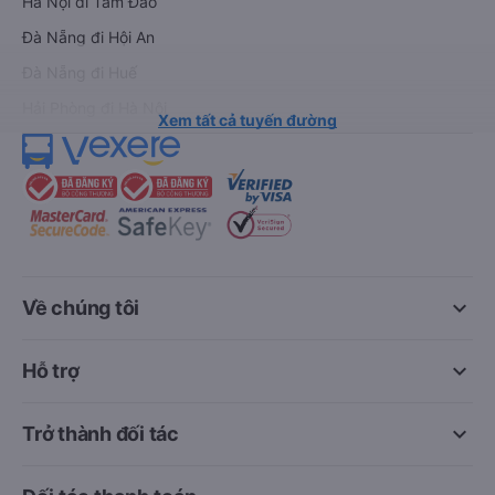
Hà Nội đi Tam Đảo
Đà Nẵng đi Hội An
Đà Nẵng đi Huế
Hải Phòng đi Hà Nội
Xem tất cả tuyến đường
keyboard_arrow_down
Về chúng tôi
keyboard_arrow_down
Hỗ trợ
keyboard_arrow_down
Trở thành đối tác