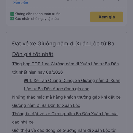
xấu thì mình ngược lại nha. Bạn ấy nhắc nhở rất đúng. 2 bác nói rất to. To
Xem thêm
đến lỗi mình ngủ còn mơ được câu chuyện các bác nói với nhau xuất hiện
trong giấc mơ của mình luôn. Nên nếu bạn ấy bị phản ánh thì đừng trừ lương
bạn ấy nha. Nếu bạn ấy bị trừ thì bảo bạn ấy liên hệ sđt của mình, mình hỗ
Không cần thanh toán trước
Xem giá
trợ ạ. Số mình đuôi 666, chuyến ĐH-NT ngày 16/1. À các bạn nữ lễ tân xinh
Xác nhận chỗ ngay lập tức
iu còn đổi cho mình phòng đơn sang đôi xong còn note là (một mình) yêu
luôn. Nhưng phòng đôi mà nằm một thì mỗi lần xe rẽ 1 cái là ✈️ Ít đi xe khách
nhưng đủ để đánh giá 10/10.
Đặt vé xe Giường nằm đi Xuân Lộc từ Ba
Đồn giá tốt nhất
Tổng hợp TOP 1 xe Giường nằm đi Xuân Lộc từ Ba Đồn
tốt nhất hiện nay 08/2026
🚌 1. Xe Tân Quang Dũng: xe Giường nằm đi Xuân
Lộc từ Ba Đồn được đánh giá cao
Những thắc mắc mà hàng khách thường gặp khi đặt xe
Giường nằm đi Ba Đồn từ Xuân Lộc
Thông tin đặt vé xe Giường nằm Ba Đồn Xuân Lộc của
các nhà xe
Giới thiệu về các dòng xe Giường nằm đi Xuân Lộc từ