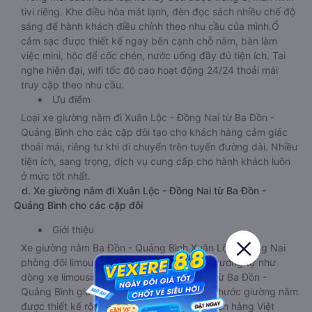
tivi riêng. Khe điều hòa mát lạnh, đèn đọc sách nhiều chế độ
sáng để hành khách điều chỉnh theo nhu cầu của mình.Ổ
cắm sạc được thiết kế ngay bên cạnh chỗ nằm, bàn làm
việc mini, hộc để cốc chén, nước uống đầy đủ tiện ích. Tai
nghe hiện đại, wifi tốc độ cao hoạt động 24/24 thoải mái
truy cập theo nhu cầu.
Ưu điểm
Loại xe giường nằm đi Xuân Lộc - Đồng Nai từ Ba Đồn -
Quảng Bình cho các cặp đôi tạo cho khách hàng cảm giác
thoải mái, riêng tư khi di chuyển trên tuyến đường dài. Nhiều
tiện ích, sang trọng, dịch vụ cung cấp cho hành khách luôn
ở mức tốt nhất.
d. Xe giường nằm đi Xuân Lộc - Đồng Nai từ Ba Đồn -
Quảng Bình cho các cặp đôi
Giới thiệu
Xe giường nằm Ba Đồn - Quảng Bình Xuân Lộc - Đồng Nai
phòng đôi limousine là dòng xe có thiết kế tương tự như
dòng xe limousine đi Xuân Lộc - Đồng Nai từ Ba Đồn -
Quảng Bình giường phòng. Tuy nhiên kích thước giường nằm
được thiết kế rộng hơn, phù hợp với cả khách hàng Việt