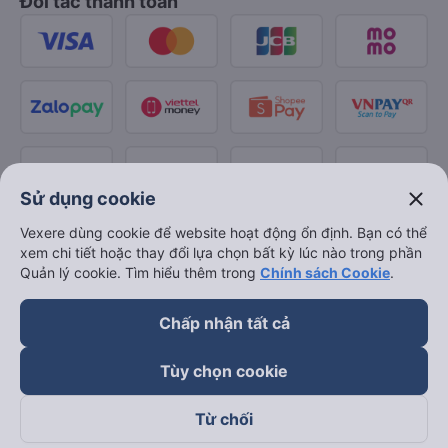
Đối tác thanh toán
close
Sử dụng cookie
Vexere dùng cookie để website hoạt động ổn định. Bạn có thể
xem chi tiết hoặc thay đổi lựa chọn bất kỳ lúc nào trong phần
Quản lý cookie. Tìm hiểu thêm trong
Chính sách Cookie
.
Chấp nhận tất cả
Tùy chọn cookie
Từ chối