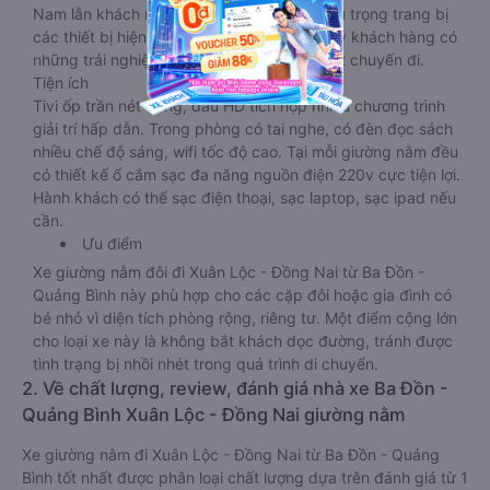
Nam lẫn khách nước ngoài. Nhà xe vẫn chú trọng trang bị
các thiết bị hiện đại nhằm đảm bảo cho quý khách hàng có
những trải nghiệm thoải mái nhất trong suốt chuyến đi.
Tiện ích
Tivi ốp trần nét cứng, đầu HD tích hợp nhiều chương trình
giải trí hấp dẫn. Trong phòng có tai nghe, có đèn đọc sách
nhiều chế độ sáng, wifi tốc độ cao. Tại mỗi giường nằm đều
có thiết kế ổ cắm sạc đa năng nguồn điện 220v cực tiện lợi.
Hành khách có thể sạc điện thoại, sạc laptop, sạc ipad nếu
cần.
Ưu điểm
Xe giường nằm đôi đi Xuân Lộc - Đồng Nai từ Ba Đồn -
Quảng Bình này phù hợp cho các cặp đôi hoặc gia đình có
bé nhỏ vì diện tích phòng rộng, riêng tư. Một điểm cộng lớn
cho loại xe này là không bắt khách dọc đường, tránh được
tình trạng bị nhồi nhét trong quá trình di chuyển.
2. Về chất lượng, review, đánh giá nhà xe Ba Đồn -
Quảng Bình Xuân Lộc - Đồng Nai giường nằm
Xe giường nằm đi Xuân Lộc - Đồng Nai từ Ba Đồn - Quảng
Bình tốt nhất được phân loại chất lượng dựa trên đánh giá từ 1