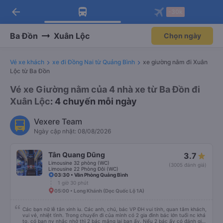
arrow_back
Tải app Vexere ngay!
Tải app Vexere
-30k
Mở app
Mở app
Nhận ưu đãi thành viên độc
-30k/ghế khi đặt vé máy bay qua
quyền
app
Ba Đồn
Xuân Lộc
Chọn ngày
Vé xe khách
xe đi Đồng Nai từ Quảng Bình
xe giường nằm đi Xuân
Lộc từ Ba Đồn
Vé xe Giường nằm của 4 nhà xe từ Ba Đồn đi
Xuân Lộc
: 4 chuyến mỗi ngày
Vexere Team
Ngày cập nhật: 08/08/2026
Tân Quang Dũng
3.7
Limousine 32 phòng (WC)
(3005 đánh giá)
Limousine 22 Phòng Đôi (WC)
03:30 • Văn Phòng Quảng Bình
1 giờ 30 phút
05:00 • Long Khánh (Dọc Quốc Lộ 1A)
Các bạn nữ lễ tân xinh iu. Các anh, chú, bác VP ĐH vui tính, quan tâm khách,
vui vẻ, nhiệt tình. Trong chuyến đi của mình có 2 gia đình bác lớn tuổi nc khá
to, có bạn nv nhắc nhở thì 2 bác mắng lại bạn ấy. Nếu 2 bác ấy có đánh giá