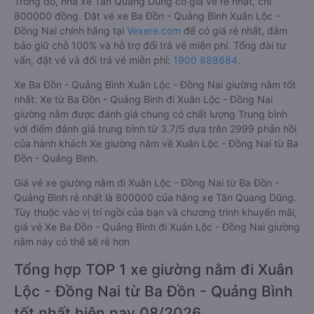
Trong đó, nhà xe Tân Quang Dũng có giá vé rẻ nhất, chỉ
800000 đồng. Đặt vé xe Ba Đồn - Quảng Bình Xuân Lộc -
Đồng Nai chính hãng tại
Vexere.com
để có giá rẻ nhất, đảm
bảo giữ chỗ 100% và hỗ trợ đổi trả vé miễn phí. Tổng đài tư
vấn, đặt vé và đổi trả vé miễn phí:
1900 888684
.
Xe Ba Đồn - Quảng Bình Xuân Lộc - Đồng Nai giường nằm tốt
nhất: Xe từ Ba Đồn - Quảng Bình đi Xuân Lộc - Đồng Nai
giường nằm được đánh giá chung có chất lượng Trung bình
với điểm đánh giá trung bình từ 3.7/5 dựa trên 2999 phản hồi
của hành khách Xe giường nằm về Xuân Lộc - Đồng Nai từ Ba
Đồn - Quảng Bình.
Giá vé xe giường nằm đi Xuân Lộc - Đồng Nai từ Ba Đồn -
Quảng Bình rẻ nhất là 800000 của hãng xe Tân Quang Dũng.
Tùy thuộc vào vị trí ngồi của bạn và chương trình khuyến mãi,
giá vé Xe Ba Đồn - Quảng Bình đi Xuân Lộc - Đồng Nai giường
nằm này có thể sẽ rẻ hơn
Tổng hợp TOP 1 xe giường nằm đi Xuân
Lộc - Đồng Nai từ Ba Đồn - Quảng Bình
tốt nhất hiện nay 08/2026