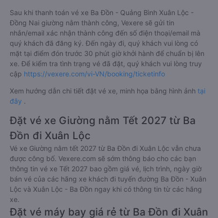
Sau khi thanh toán vé xe Ba Đồn - Quảng Bình Xuân Lộc -
Đồng Nai giường nằm thành công, Vexere sẽ gửi tin
nhắn/email xác nhận thành công đến số điện thoại/email mà
quý khách đã đăng ký. Đến ngày đi, quý khách vui lòng có
mặt tại điểm đón trước 30 phút giờ khởi hành để chuẩn bị lên
xe. Để kiểm tra tình trạng vé đã đặt, quý khách vui lòng truy
cập
https://vexere.com/vi-VN/booking/ticketinfo
Xem hướng dẫn chi tiết đặt vé xe, minh họa bằng hình ảnh
tại
đây
.
Đặt vé xe Giường nằm Tết 2027 từ Ba
Đồn đi Xuân Lộc
Vé xe Giường nằm tết 2027 từ Ba Đồn đi Xuân Lộc vẫn chưa
được công bố. Vexere.com sẽ sớm thông báo cho các bạn
thông tin vé xe Tết 2027 bao gồm giá vé, lịch trình, ngày giờ
bán vé của các hãng xe khách đi tuyến đường Ba Đồn - Xuân
Lộc và Xuân Lộc - Ba Đồn ngay khi có thông tin từ các hãng
xe.
Đặt vé máy bay giá rẻ từ Ba Đồn đi Xuân