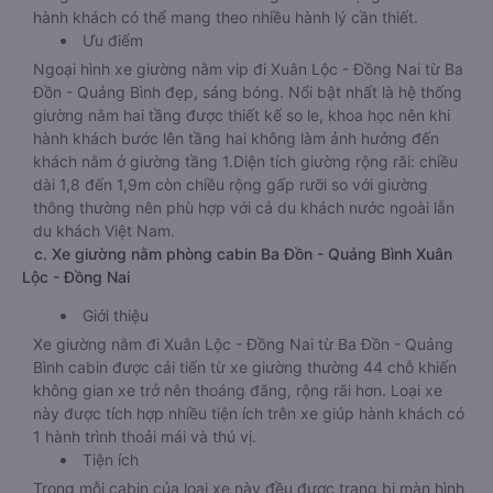
hành khách có thể mang theo nhiều hành lý cần thiết.
Ưu điểm
Ngoại hình xe giường nằm vip đi Xuân Lộc - Đồng Nai từ Ba
Đồn - Quảng Bình đẹp, sáng bóng. Nổi bật nhất là hệ thống
giường nằm hai tầng được thiết kế so le, khoa học nên khi
hành khách bước lên tầng hai không làm ảnh hưởng đến
khách nằm ở giường tầng 1.Diện tích giường rộng rãi: chiều
dài 1,8 đến 1,9m còn chiều rộng gấp rưỡi so với giường
thông thường nên phù hợp với cả du khách nước ngoài lẫn
du khách Việt Nam.
c. Xe giường nằm phòng cabin Ba Đồn - Quảng Bình Xuân
Lộc - Đồng Nai
Giới thiệu
Xe giường nằm đi Xuân Lộc - Đồng Nai từ Ba Đồn - Quảng
Bình cabin được cải tiến từ xe giường thường 44 chỗ khiến
không gian xe trở nên thoáng đãng, rộng rãi hơn. Loại xe
này được tích hợp nhiều tiện ích trên xe giúp hành khách có
1 hành trình thoải mái và thú vị.
Tiện ích
Trong mỗi cabin của loại xe này đều được trang bị màn hình