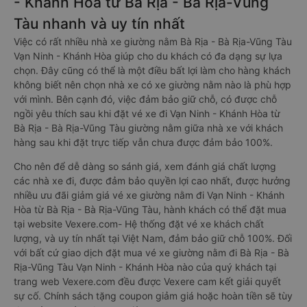
- Khánh Hòa từ Bà Rịa - Bà Rịa-Vũng
Tàu nhanh và uy tín nhất
Việc có rất nhiều nhà xe giường nằm Bà Rịa - Bà Rịa-Vũng Tàu
Vạn Ninh - Khánh Hòa giúp cho du khách có đa dạng sự lựa
chọn. Đây cũng có thể là một điều bất lợi làm cho hàng khách
không biết nên chọn nhà xe có xe giường nằm nào là phù hợp
với mình. Bên cạnh đó, việc đảm bảo giữ chỗ, có được chỗ
ngồi yêu thích sau khi đặt vé xe đi Vạn Ninh - Khánh Hòa từ
Bà Rịa - Bà Rịa-Vũng Tàu giường nằm giữa nhà xe với khách
hàng sau khi đặt trực tiếp vẫn chưa được đảm bảo 100%.
Cho nên để dễ dàng so sánh giá, xem đánh giá chất lượng
các nhà xe đi, được đảm bảo quyền lợi cao nhất, được hưởng
nhiều ưu đãi giảm giá vé xe giường nằm đi Vạn Ninh - Khánh
Hòa từ Bà Rịa - Bà Rịa-Vũng Tàu, hành khách có thể đặt mua
tại website Vexere.com- Hệ thống đặt vé xe khách chất
lượng, và uy tín nhất tại Việt Nam, đảm bảo giữ chỗ 100%. Đối
với bất cứ giao dịch đặt mua vé xe giường nằm đi Bà Rịa - Bà
Rịa-Vũng Tàu Vạn Ninh - Khánh Hòa nào của quý khách tại
trang web Vexere.com đều được Vexere cam kết giải quyết
sự cố. Chính sách tặng coupon giảm giá hoặc hoàn tiền sẽ tùy