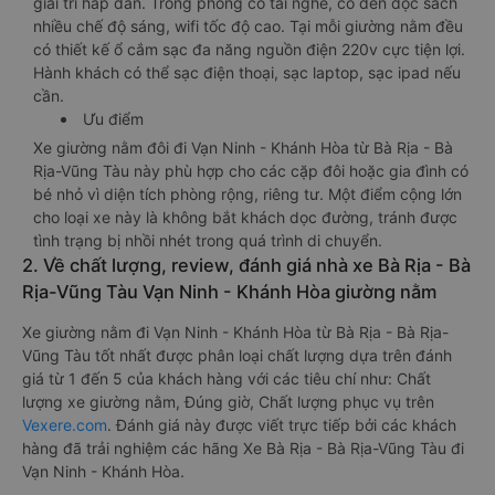
giải trí hấp dẫn. Trong phòng có tai nghe, có đèn đọc sách
nhiều chế độ sáng, wifi tốc độ cao. Tại mỗi giường nằm đều
có thiết kế ổ cắm sạc đa năng nguồn điện 220v cực tiện lợi.
Hành khách có thể sạc điện thoại, sạc laptop, sạc ipad nếu
cần.
Ưu điểm
Xe giường nằm đôi đi Vạn Ninh - Khánh Hòa từ Bà Rịa - Bà
Rịa-Vũng Tàu này phù hợp cho các cặp đôi hoặc gia đình có
bé nhỏ vì diện tích phòng rộng, riêng tư. Một điểm cộng lớn
cho loại xe này là không bắt khách dọc đường, tránh được
tình trạng bị nhồi nhét trong quá trình di chuyển.
2. Về chất lượng, review, đánh giá nhà xe Bà Rịa - Bà
Rịa-Vũng Tàu Vạn Ninh - Khánh Hòa giường nằm
Xe giường nằm đi Vạn Ninh - Khánh Hòa từ Bà Rịa - Bà Rịa-
Vũng Tàu tốt nhất được phân loại chất lượng dựa trên đánh
giá từ 1 đến 5 của khách hàng với các tiêu chí như: Chất
lượng xe giường nằm, Đúng giờ, Chất lượng phục vụ trên
Vexere.com
. Đánh giá này được viết trực tiếp bởi các khách
hàng đã trải nghiệm các hãng Xe Bà Rịa - Bà Rịa-Vũng Tàu đi
Vạn Ninh - Khánh Hòa.