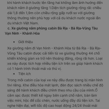
khi hành khách bước lên tầng hai không làm ảnh hưởng đến
khách nằm ở giường tầng 1.Diện tích giường rộng rãi: chiều
dài 1,8 đến 1,9m còn chiều rộng gấp rưỡi so với giường
thông thường nên phù hợp với cả du khách nước ngoài lẫn
du khách Việt Nam.
c. Xe giường nằm phòng cabin Bà Rịa - Bà Rịa-Vũng Tàu
Vạn Ninh - Khánh Hòa
Giới thiệu
Xe giường nằm đi Vạn Ninh - Khánh Hòa từ Bà Rịa - Bà Rịa-
Vũng Tàu cabin được cải tiến từ xe giường thường 44 chỗ
khiến không gian xe trở nên thoáng đãng, rộng rãi hơn. Loại
xe này được tích hợp nhiều tiện ích trên xe giúp hành khách
có 1 hành trình thoải mái và thú vị.
Tiện ích
Trong mỗi cabin của loại xe này đều được trang bị màn hình
tivi riêng. Khe điều hòa mát lạnh, đèn đọc sách nhiều chế độ
sáng để hành khách điều chỉnh theo nhu cầu của mình.Ổ
cắm sạc được thiết kế ngay bên cạnh chỗ nằm, bàn làm
việc mini, hộc để cốc chén, nước uống đầy đủ tiện ích. Tai
nghe hiện đại, wifi tốc độ cao hoạt động 24/24 thoải mái