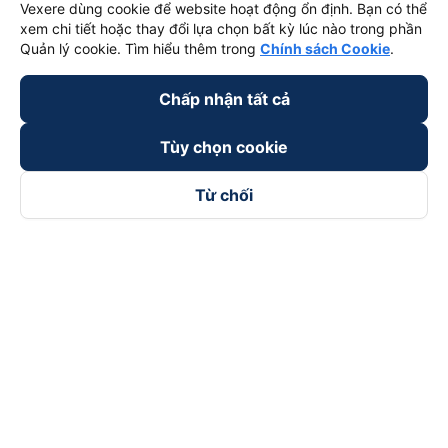
Vexere dùng cookie để website hoạt động ổn định. Bạn có thể
xem chi tiết hoặc thay đổi lựa chọn bất kỳ lúc nào trong phần
Quản lý cookie. Tìm hiểu thêm trong
Chính sách Cookie
.
Chấp nhận tất cả
Tùy chọn cookie
Từ chối
Theo dõi chúng tôi trên
Facebook
Tiktok
Youtube
Công ty TNHH Thương Mại Dịch Vụ Vexere
Địa chỉ đăng ký kinh doanh: 8C Chữ Đồng Tử, Phường Tân
Sơn Nhất, TP. Hồ Chí Minh, Việt Nam
Địa chỉ
:
Lầu 2, toà nhà H3 Circo Hoàng Diệu, 384 Hoàng Diệu,
Phường Khánh Hội, TP Hồ Chí Minh, Việt Nam
Tầng 3, toà nhà 101 Láng Hạ, 101 Láng Hạ, Phường Láng, TP.