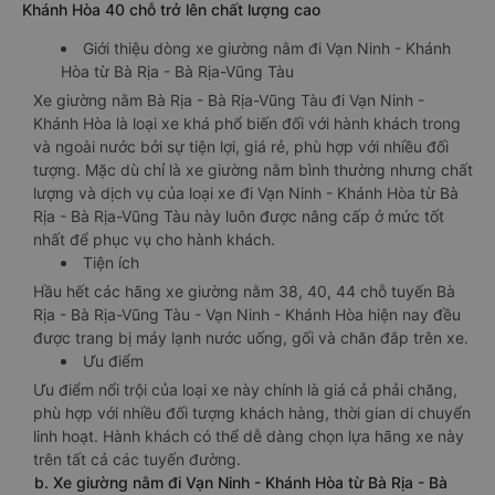
Khánh Hòa 40 chỗ trở lên chất lượng cao
Giới thiệu dòng xe giường nằm đi Vạn Ninh - Khánh
Hòa từ Bà Rịa - Bà Rịa-Vũng Tàu
Xe giường nằm Bà Rịa - Bà Rịa-Vũng Tàu đi Vạn Ninh -
Khánh Hòa là loại xe khá phổ biến đối với hành khách trong
và ngoài nước bởi sự tiện lợi, giá rẻ, phù hợp với nhiều đối
tượng. Mặc dù chỉ là xe giường nằm bình thường nhưng chất
lượng và dịch vụ của loại xe đi Vạn Ninh - Khánh Hòa từ Bà
Rịa - Bà Rịa-Vũng Tàu này luôn được nâng cấp ở mức tốt
nhất để phục vụ cho hành khách.
Tiện ích
Hầu hết các hãng xe giường nằm 38, 40, 44 chỗ tuyến Bà
Rịa - Bà Rịa-Vũng Tàu - Vạn Ninh - Khánh Hòa hiện nay đều
được trang bị máy lạnh nước uống, gối và chăn đắp trên xe.
Ưu điểm
Ưu điểm nổi trội của loại xe này chính là giá cả phải chăng,
phù hợp với nhiều đối tượng khách hàng, thời gian di chuyển
linh hoạt. Hành khách có thể dễ dàng chọn lựa hãng xe này
trên tất cả các tuyến đường.
b. Xe giường nằm đi Vạn Ninh - Khánh Hòa từ Bà Rịa - Bà