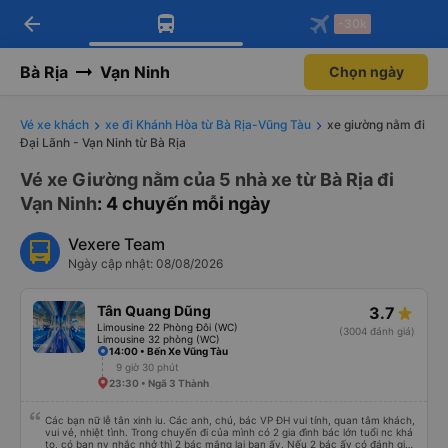
arrow_back
Tải app Vexere ngay!
Tải app Vexere
-30k
Mở app
Mở app
Nhận ưu đãi thành viên độc
-30k/ghế khi đặt vé máy bay qua
quyền
app
Bà Rịa
Vạn Ninh
Chọn ngày
Vé xe khách
xe đi Khánh Hòa từ Bà Rịa-Vũng Tàu
xe giường nằm đi
Đại Lãnh - Vạn Ninh từ Bà Rịa
Vé xe Giường nằm của 5 nhà xe từ Bà Rịa đi
Vạn Ninh
: 4 chuyến mỗi ngày
Vexere Team
Ngày cập nhật: 08/08/2026
Tân Quang Dũng
3.7
Limousine 22 Phòng Đôi (WC)
(3004 đánh giá)
Limousine 32 phòng (WC)
14:00 • Bến Xe Vũng Tàu
9 giờ 30 phút
23:30 • Ngã 3 Thành
Các bạn nữ lễ tân xinh iu. Các anh, chú, bác VP ĐH vui tính, quan tâm khách,
vui vẻ, nhiệt tình. Trong chuyến đi của mình có 2 gia đình bác lớn tuổi nc khá
to, có bạn nv nhắc nhở thì 2 bác mắng lại bạn ấy. Nếu 2 bác ấy có đánh giá