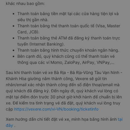
khác nhau bao gồm:
Thanh toán bằng tiền mặt tại các cửa hàng tiện lợi và
siêu thị gần nhà.
Thanh toán bằng thẻ thanh toán quốc tế (Visa, Master
Card, JCB).
Thanh toán bằng thẻ ATM đã đăng ký thanh toán trực
tuyến (Internet Banking).
Thanh toán bằng hình thức chuyển khoản ngân hàng.
Bên cạnh đó, quý khách cũng có thể thanh toán vé
thông qua các ví Momo, ZaloPay, AirPay, VNPay,…
Sau khi thanh toán vé xe Bà Rịa - Bà Rịa-Vũng Tàu Vạn Ninh -
Khánh Hòa giường nằm thành công, Vexere sẽ gửi tin
nhắn/email xác nhận thành công đến số điện thoại/email mà
quý khách đã đăng ký. Đến ngày đi, quý khách vui lòng có
mặt tại điểm đón trước 30 phút giờ khởi hành để chuẩn bị lên
xe. Để kiểm tra tình trạng vé đã đặt, quý khách vui lòng truy
cập
https://vexere.com/vi-VN/booking/ticketinfo
Xem hướng dẫn chi tiết đặt vé xe, minh họa bằng hình ảnh
tại
đây
.