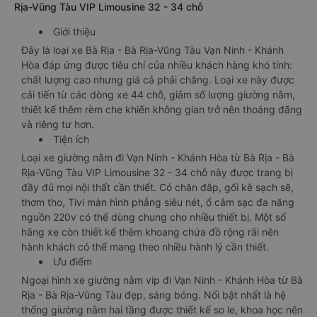
Rịa-Vũng Tàu VIP Limousine 32 - 34 chỗ
Giới thiệu
Đây là loại xe Bà Rịa - Bà Rịa-Vũng Tàu Vạn Ninh - Khánh
Hòa đáp ứng được tiêu chí của nhiều khách hàng khó tính:
chất lượng cao nhưng giá cả phải chăng. Loại xe này được
cải tiến từ các dòng xe 44 chỗ, giảm số lượng giường nằm,
thiết kế thêm rèm che khiến không gian trở nên thoáng đãng
và riêng tư hơn.
Tiện ích
Loại xe giường nằm đi Vạn Ninh - Khánh Hòa từ Bà Rịa - Bà
Rịa-Vũng Tàu VIP Limousine 32 - 34 chỗ này được trang bị
đầy đủ mọi nội thất cần thiết. Có chăn đắp, gối kê sạch sẽ,
thơm tho, Tivi màn hình phẳng siêu nét, ổ cắm sạc đa năng
nguồn 220v có thể dùng chung cho nhiều thiết bị. Một số
hãng xe còn thiết kế thêm khoang chứa đồ rộng rãi nên
hành khách có thể mang theo nhiều hành lý cần thiết.
Ưu điểm
Ngoại hình xe giường nằm vip đi Vạn Ninh - Khánh Hòa từ Bà
Rịa - Bà Rịa-Vũng Tàu đẹp, sáng bóng. Nổi bật nhất là hệ
thống giường nằm hai tầng được thiết kế so le, khoa học nên