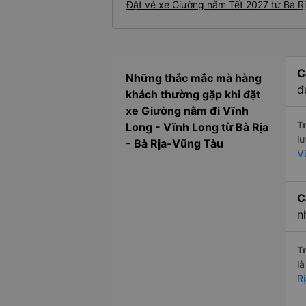
Đặt vé xe Giường nằm Tết 2027 từ Bà Rị
C
Những thắc mắc mà hàng
đ
khách thường gặp khi đặt
xe Giường nằm đi Vĩnh
Tr
Long - Vĩnh Long từ Bà Rịa
l
- Bà Rịa-Vũng Tàu
V
C
n
Tr
l
R