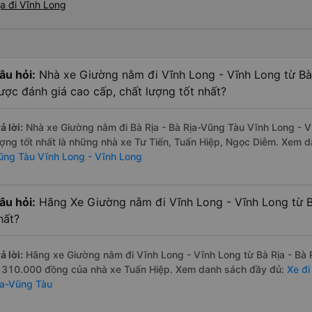
a đi Vĩnh Long
âu hỏi:
Nhà xe Giường nằm đi Vĩnh Long - Vĩnh Long từ Bà 
ược đánh giá cao cấp, chất lượng tốt nhất?
ả lời:
Nhà xe Giường nằm đi Bà Rịa - Bà Rịa-Vũng Tàu Vĩnh Long - V
ượng tốt nhất là những nhà xe Tư Tiến, Tuấn Hiệp, Ngọc Diễm. Xem 
ũng Tàu Vĩnh Long - Vĩnh Long
âu hỏi:
Hãng Xe Giường nằm đi Vĩnh Long - Vĩnh Long từ Bà
hất?
ả lời:
Hãng xe Giường nằm đi Vĩnh Long - Vĩnh Long từ Bà Rịa - Bà R
à 310.000 đồng của nhà xe Tuấn Hiệp. Xem danh sách đầy đủ:
Xe đi
ịa-Vũng Tàu