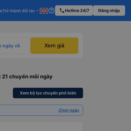
help_outline
phone
Hotline 24/7
Đăng nhập
re
Trở thành đối tác
arrow_drop_down
Xem giá
 ngày về
: 21 chuyến mỗi ngày
Xem bộ lọc chuyến phổ biến
Chọn ngày