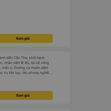
Xem giá
ành đến Cần Thơ, khởi hành
n, nhân viên lễ độ, tài xế vững
ục vụ tận tụy, tác phong nghiêm
 kim tiền vội vã. Xã hội loạn đạo.
thành, kính chúc nhà xe ngày một
Xem giá