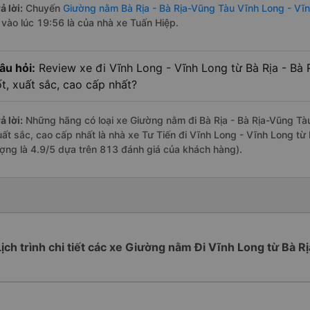
ả lời:
Chuyến
Giường nằm Bà Rịa - Bà Rịa-Vũng Tàu Vĩnh Long - Vĩ
à vào lúc 19:56 là của nhà xe Tuấn Hiệp.
âu hỏi:
Review xe đi Vĩnh Long - Vĩnh Long từ Bà Rịa - Bà 
ốt, xuất sắc, cao cấp nhất?
ả lời:
Những hãng có loại xe Giường nằm đi Bà Rịa - Bà Rịa-Vũng Tàu
uất sắc, cao cấp nhất là nhà xe Tư Tiến đi Vĩnh Long - Vĩnh Long từ
ượng là 4.9/5 dựa trên 813 đánh giá của khách hàng).
Lịch trình chi tiết các xe Giường nằm Đi Vĩnh Long từ Bà Rị