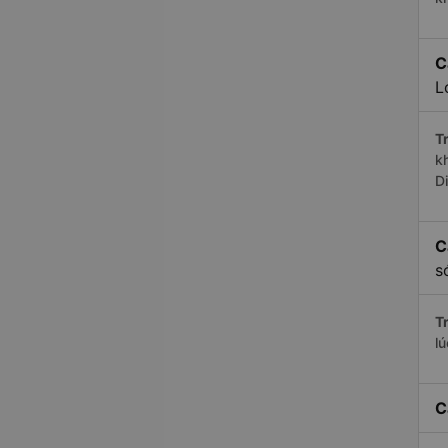
C
L
Tr
k
D
C
s
Tr
l
C