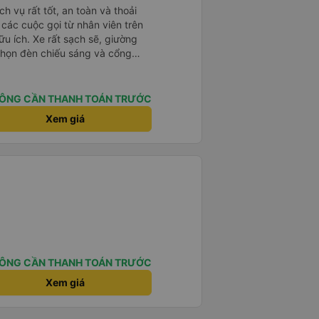
h vụ rất tốt, an toàn và thoải
à các cuộc gọi từ nhân viên trên
ữu ích. Xe rất sạch sẽ, giường
 chọn đèn chiếu sáng và cổng
iện. Nhân viên rất lịch sự và xe
ến. Cảm ơn!
ÔNG CẦN THANH TOÁN TRƯỚC
Xem giá
ÔNG CẦN THANH TOÁN TRƯỚC
Xem giá