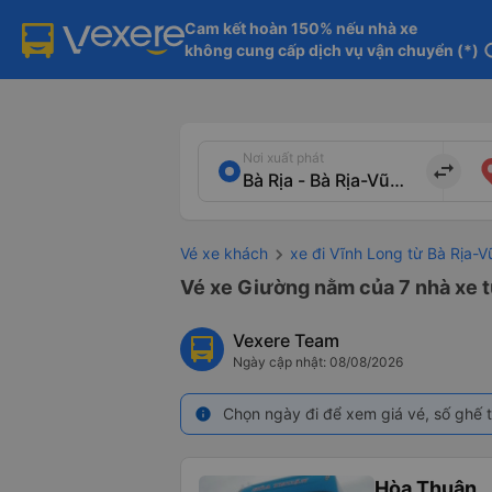
Cam kết hoàn 150% nếu nhà xe

không cung cấp dịch vụ vận chuyển (*)
in
Nơi xuất phát
import_export
Vé xe khách
xe đi Vĩnh Long từ Bà Rịa-
Vé xe Giường nằm của 7 nhà xe t
Vexere Team
Ngày cập nhật: 08/08/2026
Chọn ngày đi để xem giá vé, số ghế t
info
Hòa Thuận