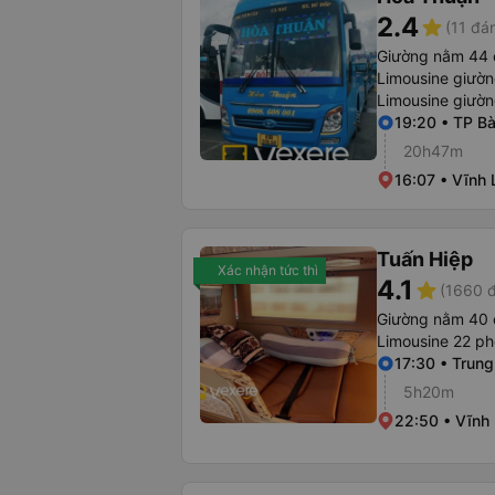
2.4
star
(11 đá
Giường nằm 44 
Limousine giườ
Limousine giườ
19:20 • TP Bà
20h47m
16:07 • Vĩnh 
Tuấn Hiệp
Xác nhận tức thì
4.1
star
(1660 đ
Giường nằm 40 
Limousine 22 ph
17:30 • Trun
5h20m
22:50 • Vĩnh