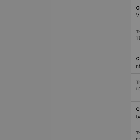
C
V
Tr
T
C
n
Tr
t
C
b
Tr
k