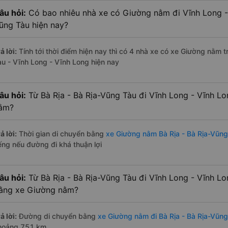
âu hỏi:
Có bao nhiêu nhà xe có Giường nằm đi Vĩnh Long - 
ũng Tàu hiện nay?
ả lời:
Tính tới thời điểm hiện nay thì có 4 nhà xe có xe Giường nằm 
àu - Vĩnh Long - Vĩnh Long hiện nay
âu hỏi:
Từ Bà Rịa - Bà Rịa-Vũng Tàu đi Vĩnh Long - Vĩnh L
ằm?
ả lời:
Thời gian di chuyển bằng
xe Giường nằm Bà Rịa - Bà Rịa-Vũng
iếng nếu đường đi khá thuận lợi
âu hỏi:
Từ Bà Rịa - Bà Rịa-Vũng Tàu đi Vĩnh Long - Vĩnh L
ằng xe Giường nằm?
ả lời:
Đường di chuyển bằng
xe Giường nằm đi Bà Rịa - Bà Rịa-Vũn
hoảng 751 km.