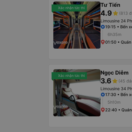
Tư Tiến
Xác nhận tức thì
4.9
star
(813 đ
Limousine 24 P
19:15 • Bến 
6h35m
01:50 • Quán
Ngọc Diễm
Xác nhận tức thì
3.6
star
(45 đá
Limousine 34 P
17:30 • Bến 
5h10m
22:40 • Quán