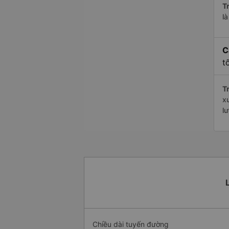
Tr
l
C
t
Tr
x
l
Chiều dài tuyến đường