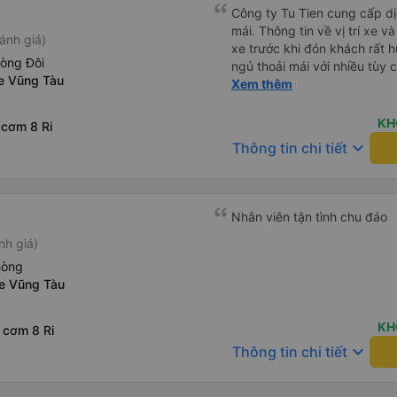
Công ty Tu Tien cung cấp dịc
mái. Thông tin về vị trí xe v
ánh giá)
xe trước khi đón khách rất h
hòng Đôi
ngủ thoải mái với nhiều tùy
xe Vũng Tàu
USB được đặt ở vị trí thuận t
Xem thêm
đến điểm đến sớm hơn dự ki
KH
 cơm 8 Ri
keyboard_arrow_down
Thông tin chi tiết
Nhân viên tận tình chu đáo
nh giá)
hòng
xe Vũng Tàu
KH
 cơm 8 Ri
keyboard_arrow_down
Thông tin chi tiết