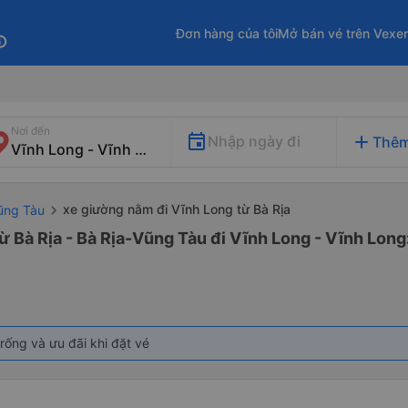
Đơn hàng của tôi
Mở bán vé trên Vexe
fo
Nơi đến
add
Nhập ngày đi
Thêm
xe giường nằm đi Vĩnh Long từ Bà Rịa
Vũng Tàu
ừ Bà Rịa - Bà Rịa-Vũng Tàu đi Vĩnh Long - Vĩnh Long
rống và ưu đãi khi đặt vé