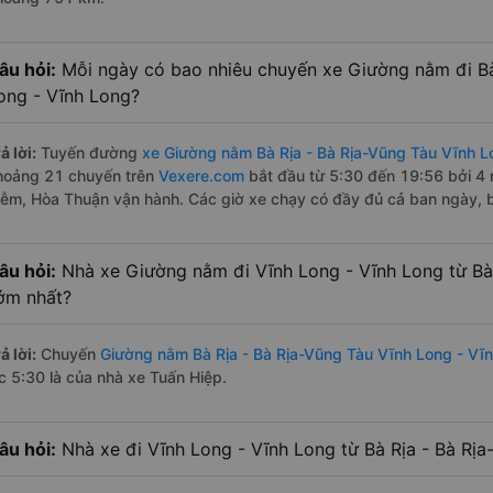
âu hỏi:
Mỗi ngày có bao nhiêu chuyến xe Giường nằm đi Bà
ong - Vĩnh Long?
ả lời:
Tuyến đường
xe Giường nằm Bà Rịa - Bà Rịa-Vũng Tàu Vĩnh L
hoảng 21 chuyến trên
Vexere.com
bắt đầu từ 5:30 đến 19:56 bởi 4 
iễm, Hòa Thuận vận hành. Các giờ xe chạy có đầy đủ cả ban ngày, b
âu hỏi:
Nhà xe Giường nằm đi Vĩnh Long - Vĩnh Long từ Bà 
ớm nhất?
ả lời:
Chuyến
Giường nằm Bà Rịa - Bà Rịa-Vũng Tàu Vĩnh Long - Vĩ
úc 5:30 là của nhà xe Tuấn Hiệp.
âu hỏi:
Nhà xe đi Vĩnh Long - Vĩnh Long từ Bà Rịa - Bà Rịa