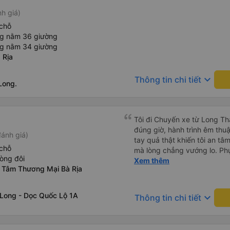
nh giá)
chỗ
ng nằm 36 giường
ng nằm 34 giường
 Rịa
keyboard_arrow_down
Thông tin chi tiết
Long.
Tôi đi Chuyến xe từ Long Th
đúng giờ, hành trình êm thuậ
ánh giá)
tay quả thật khiến tôi an tâm, mãn ý. Đường xa muôn dặm
chỗ
mà lòng chẳng vướng lo. Ph
òng đôi
cẩn, hiếm thấy giữa thời buổi
Xem thêm
g Tâm Thương Mại Bà Rịa
Xin gửi lời tán dương chân 
hưng thịnh, vạn lộ bình an.”
 Long - Dọc Quốc Lộ 1A
keyboard_arrow_down
Thông tin chi tiết