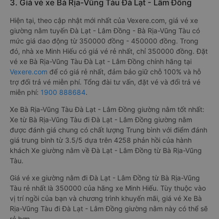
3. Giá vé xe Bà Rịa-Vũng Tàu Đà Lạt - Lâm Đồng
Hiện tại, theo cập nhật mới nhất của Vexere.com, giá vé xe
giường nằm tuyến Đà Lạt - Lâm Đồng - Bà Rịa-Vũng Tàu có
mức giá dao động từ 350000 đồng - 450000 đồng. Trong
đó, nhà xe Minh Hiếu có giá vé rẻ nhất, chỉ 350000 đồng. Đặt
vé xe Bà Rịa-Vũng Tàu Đà Lạt - Lâm Đồng chính hãng tại
Vexere.com
để có giá rẻ nhất, đảm bảo giữ chỗ 100% và hỗ
trợ đổi trả vé miễn phí. Tổng đài tư vấn, đặt vé và đổi trả vé
miễn phí:
1900 888684
.
Xe Bà Rịa-Vũng Tàu Đà Lạt - Lâm Đồng giường nằm tốt nhất:
Xe từ Bà Rịa-Vũng Tàu đi Đà Lạt - Lâm Đồng giường nằm
được đánh giá chung có chất lượng Trung bình với điểm đánh
giá trung bình từ 3.5/5 dựa trên 4258 phản hồi của hành
khách Xe giường nằm về Đà Lạt - Lâm Đồng từ Bà Rịa-Vũng
Tàu.
Giá vé xe giường nằm đi Đà Lạt - Lâm Đồng từ Bà Rịa-Vũng
Tàu rẻ nhất là 350000 của hãng xe Minh Hiếu. Tùy thuộc vào
vị trí ngồi của bạn và chương trình khuyến mãi, giá vé Xe Bà
Rịa-Vũng Tàu đi Đà Lạt - Lâm Đồng giường nằm này có thể sẽ
rẻ hơn