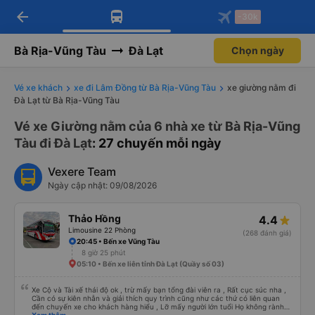
arrow_back
Tải app Vexere ngay!
Tải app Vexere
-30k
Mở app
Mở app
Nhận ưu đãi thành viên độc
-30k/ghế khi đặt vé máy bay qua
quyền
app
Bà Rịa-Vũng Tàu
Đà Lạt
Chọn ngày
Vé xe khách
xe đi Lâm Đồng từ Bà Rịa-Vũng Tàu
xe giường nằm đi
Đà Lạt từ Bà Rịa-Vũng Tàu
Vé xe Giường nằm của 6 nhà xe từ Bà Rịa-Vũng
Tàu đi Đà Lạt
: 27 chuyến mỗi ngày
Vexere Team
Ngày cập nhật: 09/08/2026
Thảo Hồng
4.4
Limousine 22 Phòng
(268 đánh giá)
20:45 • Bến xe Vũng Tàu
8 giờ 25 phút
05:10 • Bến xe liên tỉnh Đà Lạt (Quầy số 03)
Xe Cộ và Tài xế thái độ ok , trừ mấy bạn tổng đài viên ra , Rất cục súc nha ,
Cần có sự kiên nhẫn và giải thích quy trình cũng như các thứ có liên quan
đến chuyến xe cho khách hàng hiểu , Lỡ mấy người lớn tuổi Họ không rành