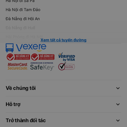
Hà Nội đi Sa Pa
Hà Nội đi Tam Đảo
Đà Nẵng đi Hội An
Đà Nẵng đi Huế
Hải Phòng đi Hà Nội
Xem tất cả tuyến đường
keyboard_arrow_down
Về chúng tôi
keyboard_arrow_down
Hỗ trợ
keyboard_arrow_down
Trở thành đối tác