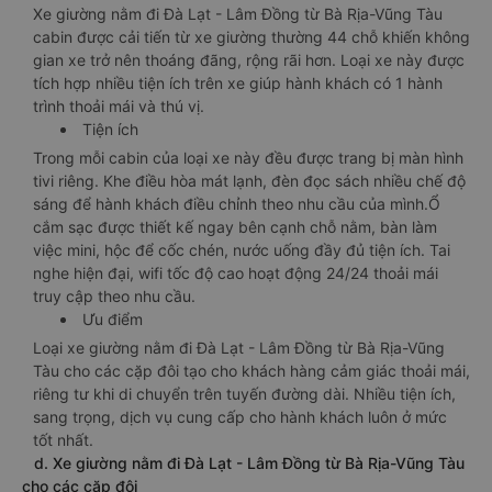
Xe giường nằm đi Đà Lạt - Lâm Đồng từ Bà Rịa-Vũng Tàu
cabin được cải tiến từ xe giường thường 44 chỗ khiến không
gian xe trở nên thoáng đãng, rộng rãi hơn. Loại xe này được
tích hợp nhiều tiện ích trên xe giúp hành khách có 1 hành
trình thoải mái và thú vị.
Tiện ích
Trong mỗi cabin của loại xe này đều được trang bị màn hình
tivi riêng. Khe điều hòa mát lạnh, đèn đọc sách nhiều chế độ
sáng để hành khách điều chỉnh theo nhu cầu của mình.Ổ
cắm sạc được thiết kế ngay bên cạnh chỗ nằm, bàn làm
việc mini, hộc để cốc chén, nước uống đầy đủ tiện ích. Tai
nghe hiện đại, wifi tốc độ cao hoạt động 24/24 thoải mái
truy cập theo nhu cầu.
Ưu điểm
Loại xe giường nằm đi Đà Lạt - Lâm Đồng từ Bà Rịa-Vũng
Tàu cho các cặp đôi tạo cho khách hàng cảm giác thoải mái,
riêng tư khi di chuyển trên tuyến đường dài. Nhiều tiện ích,
sang trọng, dịch vụ cung cấp cho hành khách luôn ở mức
tốt nhất.
d. Xe giường nằm đi Đà Lạt - Lâm Đồng từ Bà Rịa-Vũng Tàu
cho các cặp đôi