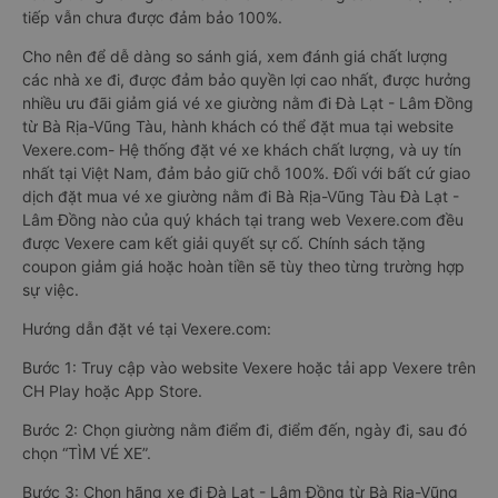
tiếp vẫn chưa được đảm bảo 100%.
Cho nên để dễ dàng so sánh giá, xem đánh giá chất lượng
các nhà xe đi, được đảm bảo quyền lợi cao nhất, được hưởng
nhiều ưu đãi giảm giá vé xe giường nằm đi Đà Lạt - Lâm Đồng
từ Bà Rịa-Vũng Tàu, hành khách có thể đặt mua tại website
Vexere.com- Hệ thống đặt vé xe khách chất lượng, và uy tín
nhất tại Việt Nam, đảm bảo giữ chỗ 100%. Đối với bất cứ giao
dịch đặt mua vé xe giường nằm đi Bà Rịa-Vũng Tàu Đà Lạt -
Lâm Đồng nào của quý khách tại trang web Vexere.com đều
được Vexere cam kết giải quyết sự cố. Chính sách tặng
coupon giảm giá hoặc hoàn tiền sẽ tùy theo từng trường hợp
sự việc.
Hướng dẫn đặt vé tại Vexere.com:
Bước 1: Truy cập vào website Vexere hoặc tải app Vexere trên
CH Play hoặc App Store.
Bước 2: Chọn giường nằm điểm đi, điểm đến, ngày đi, sau đó
chọn “TÌM VÉ XE”.
Bước 3: Chọn hãng xe đi Đà Lạt - Lâm Đồng từ Bà Rịa-Vũng