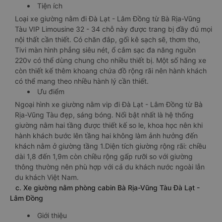
Tiện ích
Loại xe giường nằm đi Đà Lạt - Lâm Đồng từ Bà Rịa-Vũng
Tàu VIP Limousine 32 - 34 chỗ này được trang bị đầy đủ mọi
nội thất cần thiết. Có chăn đắp, gối kê sạch sẽ, thơm tho,
Tivi màn hình phẳng siêu nét, ổ cắm sạc đa năng nguồn
220v có thể dùng chung cho nhiều thiết bị. Một số hãng xe
còn thiết kế thêm khoang chứa đồ rộng rãi nên hành khách
có thể mang theo nhiều hành lý cần thiết.
Ưu điểm
Ngoại hình xe giường nằm vip đi Đà Lạt - Lâm Đồng từ Bà
Rịa-Vũng Tàu đẹp, sáng bóng. Nổi bật nhất là hệ thống
giường nằm hai tầng được thiết kế so le, khoa học nên khi
hành khách bước lên tầng hai không làm ảnh hưởng đến
khách nằm ở giường tầng 1.Diện tích giường rộng rãi: chiều
dài 1,8 đến 1,9m còn chiều rộng gấp rưỡi so với giường
thông thường nên phù hợp với cả du khách nước ngoài lẫn
du khách Việt Nam.
c. Xe giường nằm phòng cabin Bà Rịa-Vũng Tàu Đà Lạt -
Lâm Đồng
Giới thiệu