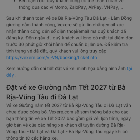
Bên cạnh đó, quý khách cũng có thể thanh toán vé
thông qua các ví Momo, ZaloPay, AirPay, VNPay,…
Sau khi thanh toán vé xe Bà Rịa-Vũng Tàu Đà Lạt - Lâm Đồng
giường nằm thành công, Vexere sẽ gửi tin nhắn/email xác
nhận thành công đến số điện thoại/email mà quý khách đã
đăng ký. Đến ngày đi, quý khách vui lòng có mặt tại điểm đón
trước 30 phút giờ khởi hành để chuẩn bị lên xe. Để kiểm tra
tình trạng vé đã đặt, quý khách vui lòng truy cập
https://vexere.com/vi-VN/booking/ticketinfo
Xem hướng dẫn chi tiết đặt vé xe, minh họa bằng hình ảnh
tại
đây
.
Đặt vé xe Giường nằm Tết 2027 từ Bà
Rịa-Vũng Tàu đi Đà Lạt
Vé xe Giường nằm tết 2027 từ Bà Rịa-Vũng Tàu đi Đà Lạt vẫn
chưa được công bố. Vexere.com sẽ sớm thông báo cho các
bạn thông tin vé xe Tết 2027 bao gồm giá vé, lịch trình, ngày
giờ bán vé của các hãng xe khách đi tuyến đường Bà Rịa-
Vũng Tàu - Đà Lạt và Đà Lạt - Bà Rịa-Vũng Tàu ngay khi có
thông tin từ các hãng xe.