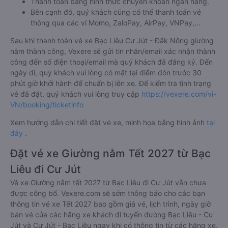
Thanh toán bằng hình thức chuyển khoản ngân hàng.
Bên cạnh đó, quý khách cũng có thể thanh toán vé
thông qua các ví Momo, ZaloPay, AirPay, VNPay,…
Sau khi thanh toán vé xe Bạc Liêu Cư Jút - Đắk Nông giường
nằm thành công, Vexere sẽ gửi tin nhắn/email xác nhận thành
công đến số điện thoại/email mà quý khách đã đăng ký. Đến
ngày đi, quý khách vui lòng có mặt tại điểm đón trước 30
phút giờ khởi hành để chuẩn bị lên xe. Để kiểm tra tình trạng
vé đã đặt, quý khách vui lòng truy cập
https://vexere.com/vi-
VN/booking/ticketinfo
Xem hướng dẫn chi tiết đặt vé xe, minh họa bằng hình ảnh
tại
đây
.
Đặt vé xe Giường nằm Tết 2027 từ Bạc
Liêu đi Cư Jút
Vé xe Giường nằm tết 2027 từ Bạc Liêu đi Cư Jút vẫn chưa
được công bố. Vexere.com sẽ sớm thông báo cho các bạn
thông tin vé xe Tết 2027 bao gồm giá vé, lịch trình, ngày giờ
bán vé của các hãng xe khách đi tuyến đường Bạc Liêu - Cư
Jút và Cư Jút - Bạc Liêu ngay khi có thông tin từ các hãng xe.