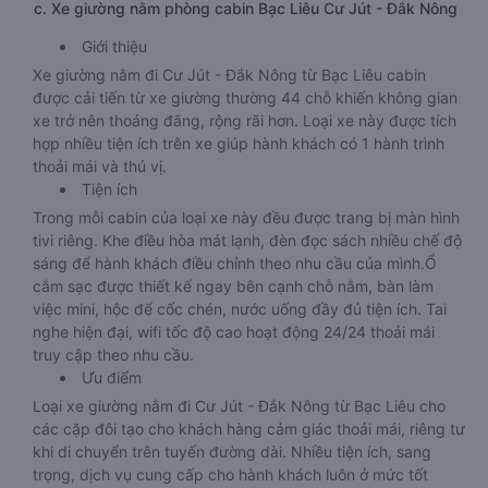
c. Xe giường nằm phòng cabin Bạc Liêu Cư Jút - Đắk Nông
Giới thiệu
Xe giường nằm đi Cư Jút - Đắk Nông từ Bạc Liêu cabin
được cải tiến từ xe giường thường 44 chỗ khiến không gian
xe trở nên thoáng đãng, rộng rãi hơn. Loại xe này được tích
hợp nhiều tiện ích trên xe giúp hành khách có 1 hành trình
thoải mái và thú vị.
Tiện ích
Trong mỗi cabin của loại xe này đều được trang bị màn hình
tivi riêng. Khe điều hòa mát lạnh, đèn đọc sách nhiều chế độ
sáng để hành khách điều chỉnh theo nhu cầu của mình.Ổ
cắm sạc được thiết kế ngay bên cạnh chỗ nằm, bàn làm
việc mini, hộc để cốc chén, nước uống đầy đủ tiện ích. Tai
nghe hiện đại, wifi tốc độ cao hoạt động 24/24 thoải mái
truy cập theo nhu cầu.
Ưu điểm
Loại xe giường nằm đi Cư Jút - Đắk Nông từ Bạc Liêu cho
các cặp đôi tạo cho khách hàng cảm giác thoải mái, riêng tư
khi di chuyển trên tuyến đường dài. Nhiều tiện ích, sang
trọng, dịch vụ cung cấp cho hành khách luôn ở mức tốt