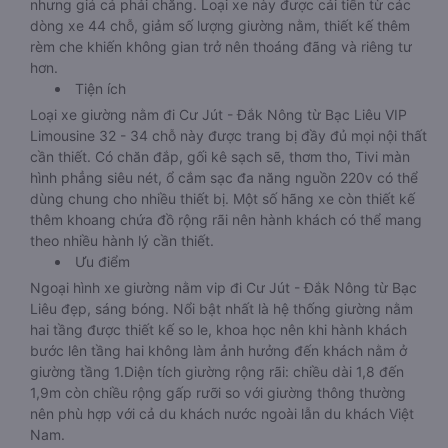
nhưng giá cả phải chăng. Loại xe này được cải tiến từ các
dòng xe 44 chỗ, giảm số lượng giường nằm, thiết kế thêm
rèm che khiến không gian trở nên thoáng đãng và riêng tư
hơn.
Tiện ích
Loại xe giường nằm đi Cư Jút - Đắk Nông từ Bạc Liêu VIP
Limousine 32 - 34 chỗ này được trang bị đầy đủ mọi nội thất
cần thiết. Có chăn đắp, gối kê sạch sẽ, thơm tho, Tivi màn
hình phẳng siêu nét, ổ cắm sạc đa năng nguồn 220v có thể
dùng chung cho nhiều thiết bị. Một số hãng xe còn thiết kế
thêm khoang chứa đồ rộng rãi nên hành khách có thể mang
theo nhiều hành lý cần thiết.
Ưu điểm
Ngoại hình xe giường nằm vip đi Cư Jút - Đắk Nông từ Bạc
Liêu đẹp, sáng bóng. Nổi bật nhất là hệ thống giường nằm
hai tầng được thiết kế so le, khoa học nên khi hành khách
bước lên tầng hai không làm ảnh hưởng đến khách nằm ở
giường tầng 1.Diện tích giường rộng rãi: chiều dài 1,8 đến
1,9m còn chiều rộng gấp rưỡi so với giường thông thường
nên phù hợp với cả du khách nước ngoài lẫn du khách Việt
Nam.