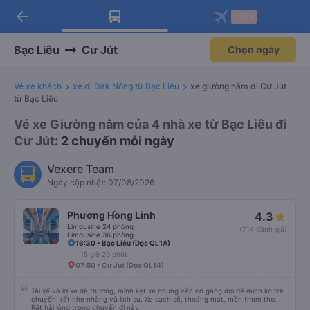
arrow_back
Tải app Vexere ngay!
Tải app Vexere
-30k
Mở app
Mở app
Nhận ưu đãi thành viên độc
-30k/ghế khi đặt vé máy bay qua
quyền
app
Bạc Liêu
Cư Jút
Chọn ngày
Vé xe khách
xe đi Đăk Nông từ Bạc Liêu
xe giường nằm đi Cư Jút
từ Bạc Liêu
Vé xe Giường nằm của 4 nhà xe từ Bạc Liêu đi
Cư Jút
: 2 chuyến mỗi ngày
Vexere Team
Ngày cập nhật: 07/08/2026
Phương Hồng Linh
4.3
Limousine 24 phòng
(714 đánh giá)
Limousine 36 phòng
16:30 • Bạc Liêu (Dọc QL1A)
15 giờ 20 phút
07:50 • Cư Jut (Dọc QL14)
Tài xế và lơ xe dễ thương, mình kẹt xe nhưng vẫn cố gắng đợi để mình ko trễ
chuyến, rất nhẹ nhàng và lịch sự. Xe sạch sẽ, thoáng mát, mền thơm tho.
Rất hài lòng trong chuyến đi này