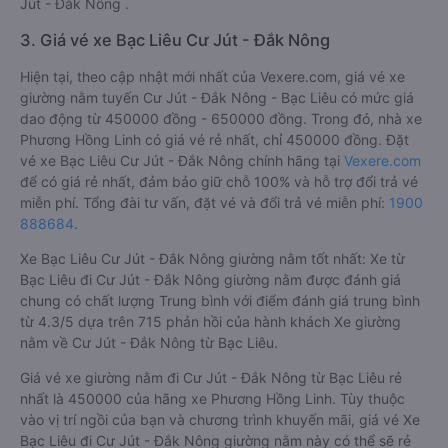
Jút - Đắk Nông .
3. Giá vé xe Bạc Liêu Cư Jút - Đắk Nông
Hiện tại, theo cập nhật mới nhất của Vexere.com, giá vé xe
giường nằm tuyến Cư Jút - Đắk Nông - Bạc Liêu có mức giá
dao động từ 450000 đồng - 650000 đồng. Trong đó, nhà xe
Phương Hồng Linh có giá vé rẻ nhất, chỉ 450000 đồng. Đặt
vé xe Bạc Liêu Cư Jút - Đắk Nông chính hãng tại
Vexere.com
để có giá rẻ nhất, đảm bảo giữ chỗ 100% và hỗ trợ đổi trả vé
miễn phí. Tổng đài tư vấn, đặt vé và đổi trả vé miễn phí:
1900
888684
.
Xe Bạc Liêu Cư Jút - Đắk Nông giường nằm tốt nhất: Xe từ
Bạc Liêu đi Cư Jút - Đắk Nông giường nằm được đánh giá
chung có chất lượng Trung bình với điểm đánh giá trung bình
từ 4.3/5 dựa trên 715 phản hồi của hành khách Xe giường
nằm về Cư Jút - Đắk Nông từ Bạc Liêu.
Giá vé xe giường nằm đi Cư Jút - Đắk Nông từ Bạc Liêu rẻ
nhất là 450000 của hãng xe Phương Hồng Linh. Tùy thuộc
vào vị trí ngồi của bạn và chương trình khuyến mãi, giá vé Xe
Bạc Liêu đi Cư Jút - Đắk Nông giường nằm này có thể sẽ rẻ