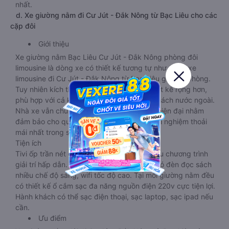
nhất.
d. Xe giường nằm đi Cư Jút - Đắk Nông từ Bạc Liêu cho các
cặp đôi
Giới thiệu
Xe giường nằm Bạc Liêu Cư Jút - Đắk Nông phòng đôi
limousine là dòng xe có thiết kế tương tự như dòng xe
limousine đi Cư Jút - Đắk Nông từ Bạc Liêu giường phòng.
Tuy nhiên kích thước giường nằm được thiết kế rộng hơn,
phù hợp với cả khách hàng Việt Nam lẫn khách nước ngoài.
Nhà xe vẫn chú trọng trang bị các thiết bị hiện đại nhằm
đảm bảo cho quý khách hàng có những trải nghiệm thoải
mái nhất trong suốt chuyến đi.
Tiện ích
Tivi ốp trần nét cứng, đầu HD tích hợp nhiều chương trình
giải trí hấp dẫn. Trong phòng có tai nghe, có đèn đọc sách
nhiều chế độ sáng, wifi tốc độ cao. Tại mỗi giường nằm đều
có thiết kế ổ cắm sạc đa năng nguồn điện 220v cực tiện lợi.
Hành khách có thể sạc điện thoại, sạc laptop, sạc ipad nếu
cần.
Ưu điểm