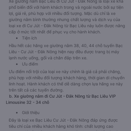
Xe giường nằm Bạc Liêu đi Cư Jút - Đắk Nông là loại xe khá
phổ biến đối với hành khách trong và ngoài nước bởi sự tiện
lợi, giá rẻ, phù hợp với nhiều đối tượng. Mặc dù chỉ là xe
giường nằm bình thường nhưng chất lượng và dịch vụ của
loại xe đi Cư Jút - Đắk Nông từ Bạc Liêu này luôn được nâng
cấp ở mức tốt nhất để phục vụ cho hành khách.
Tiện ích
Hầu hết các hãng xe giường nằm 38, 40, 44 chỗ tuyến Bạc
Liêu - Cư Jút - Đắk Nông hiện nay đều được trang bị máy
lạnh nước uống, gối và chăn đắp trên xe.
Ưu điểm
Ưu điểm nổi trội của loại xe này chính là giá cả phải chăng,
phù hợp với nhiều đối tượng khách hàng, thời gian di chuyển
linh hoạt. Hành khách có thể dễ dàng chọn lựa hãng xe này
trên tất cả các tuyến đường.
b. Xe giường nằm đi Cư Jút - Đắk Nông từ Bạc Liêu VIP
Limousine 32 - 34 chỗ
Giới thiệu
Đây là loại xe Bạc Liêu Cư Jút - Đắk Nông đáp ứng được
tiêu chí của nhiều khách hàng khó tính: chất lượng cao