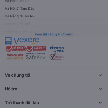
Hà Nội đi Sa Pa
Hà Nội đi Tam Đảo
Đà Nẵng đi Hội An
Đà Nẵng đi Huế
Hải Phòng đi Hà Nội
Xem tất cả tuyến đường
keyboard_arrow_down
Về chúng tôi
keyboard_arrow_down
Hỗ trợ
keyboard_arrow_down
Trở thành đối tác